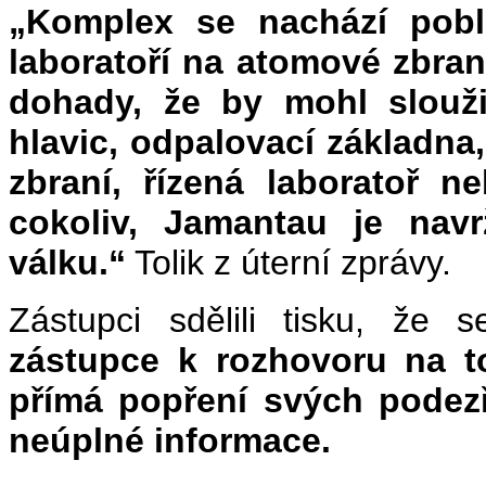
„Komplex se nachází poblí
laboratoří na atomové zbran
dohady, že by mohl slouži
hlavic, odpalovací základn
zbraní, řízená laboratoř n
cokoliv, Jamantau je navr
válku.“
Tolik z úterní zprávy.
Zástupci sdělili tisku, že 
zástupce k rozhovoru na t
přímá popření svých podezř
neúplné informace.