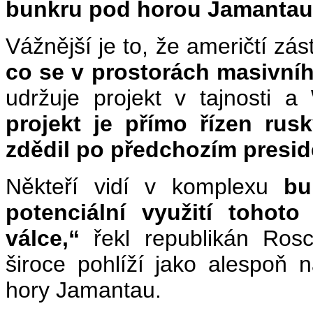
bunkru pod horou Jamantau 6
Vážnější je to, že američtí zást
co se v prostorách masivníh
udržuje projekt v tajnosti a
projekt je přímo řízen rus
zdědil po předchozím presid
Někteří vidí v komplexu
bu
potenciální využití tohoto
válce,“
řekl republikán Rosc
široce pohlíží jako alespoň 
hory Jamantau.