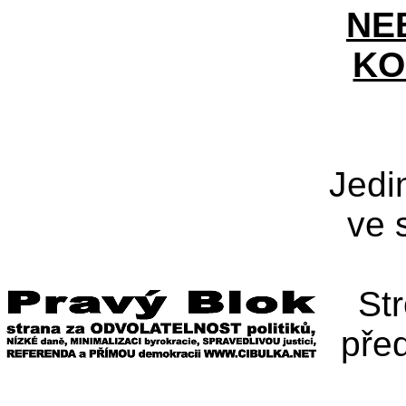
NE
KO
Jedi
ve 
St
pře