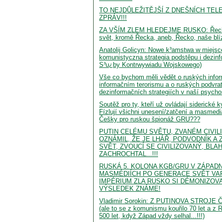
TO NEJDŮLEŽITĚJŠÍ Z DNEŠNÍCH TEL
ZPRÁV!!!
ZA VŠÍM ZLEM HLEDEJME RUSKO: Řeckou 
svět, kromě Řecka, aneb, Řecko, naše blíz
Anatolij Golicyn: Nowe k³amstwa w miejsc
komunistyczna strategia podstêpu i dezinfo
S³u¿by Kontrwywiadu Wojskowego)
Vše co bychom měli vědět o ruských info
informačním terorismu a o ruských podvra
dezinformačních strategiích v naší psycho
Soutěž pro ty, kteří už ovládají siderické 
Fízlují všichni unesení/zatčení a masmedi
Češky pro ruskou špionáž GRU???
PUTIN CELÉMU SVĚTU, ZVANÉM CIVIL
OZNÁMIL, ŽE JE LHÁŘ, PODVODNÍK A 
SVĚT, ZVOUCÍ SE CIVILIZOVANÝ, BLA
ZACHROCHTAL...!!!
RUSKÁ 5. KOLONA KGB/GRU V ZÁPADNÍ
MASMÉDIÍCH PO GENERACE SVĚT VA
IMPÉRIUM ZLA RUSKO SI DÉMONIZOV
VÝSLEDEK ZNÁME!
Vladimir Sorokin: Z PUTINOVA STROJE
(ale to se z komunismu kouřilo 70 let a z 
500 let, když Západ vždy selhal...!!!)