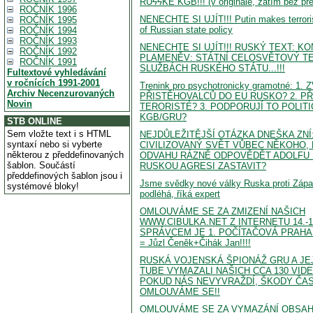
RUϟϟKÉ KGB!!! (v originále, zatím bez pře
ROČNÍK 1996
NENECHTE SI UJÍT!!! Putin makes terroris
ROČNÍK 1995
of Russian state policy
ROČNÍK 1994
ROČNÍK 1993
NENECHTE SI UJÍT!!! RUSKÝ TEXT: K
ROČNÍK 1992
PLAMENĚV: STÁTNÍ CELOSVĚTOVÝ T
ROČNÍK 1991
SLUŽBÁCH RUSKÉHO STÁTU...!!!
Fultextové vyhledávání
v ročnících 1991-2001
Trenink pro psychotronicky gramotné: 1
Archiv Necenzurovaných
PŘISTĚHOVALCŮ DO EU RUSKO? 2. PŘ
Novin
TERORISTÉ? 3. PODPORUJÍ TO POLITI
KGB/GRU?
STB ONLINE
Sem vložte text i s HTML
NEJDŮLEŽITĚJŠÍ OTÁZKA DNEŠKA ZNÍ
syntaxí nebo si vyberte
CIVILIZOVANÝ SVĚT VŮBEC NĚKOHO, 
některou z předdefinovaných
ODVAHU RÁZNĚ ODPOVĚDĚT ADOLFU 
šablon. Součástí
RUSKOU AGRESI ZASTAVIT?
předdefinových šablon jsou i
Jsme svědky nové války Ruska proti Záp
systémové bloky!
podléhá, říká expert
OMLOUVÁME SE ZA ZMIZENÍ NAŠICH
WWW.CIBULKA.NET Z INTERNETU 14.-15
SPRÁVCEM JE 1. POČÍTAČOVÁ PRAHA 
= Jůzl Čeněk+Čihák Jan!!!!
RUSKÁ VOJENSKÁ ŠPIONÁŽ GRU A JE
TUBE VYMAZALI NAŠICH CCA 130 VI
POKUD NÁS NEVYVRAŽDÍ, ŠKODY ČA
OMLOUVÁME SE!!
OMLOUVÁME SE ZA VYMAZÁNÍ OBSA