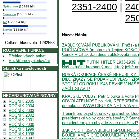
2351-2400
|
24
Spíše ano
(15788 hl.)
Spíše ne
(15632 hl.)
25
Ne
(722094 hl.)
Nevim
(18449 hl.)
Název článku
Celkem hlasovalo: 1282553
ZABLOKOVÁNÍ PUBLIKOVÁNÍ! Pražská f
POČÍTAČOVÁ (=satanská Trojice KGB/GR
ROZŠÍŘENÉ FUNKCE
Čeněk + Čihák Jan dnes zablokovala náš 
Přehled všech anket
Rozšířené vyhledávání
█▬█ █ ▀█▀ PUTIN=HITLER 1933-1939, vč
Náš aktuální hromadný mail, který ještě ne
Statistika návštevnosti
RUSKÁ OKUPACE ČESKÉ REPUBLIKY 
DÍLO ZKÁZY SE PODAŘILO! VLASTIZR
STOJÍCÍ OD ROKU 1945 PEVNĚ V NAŠ
ZAČÍT SLAVIT!
NECENZUROVANÉ NOVINY
KRAJSKÉ VOLBY: Petr Cibulka a Volte Pr
ODVOLATELNOST politiků, REFERENDA
ROČNÍK 2005
demokracii WWW.CIBULKA.NET- Váš voleb
ROČNÍK 2004
ROČNÍK 2003
Trenink pro psychotronicky gramotné: Bu
ROČNÍK 2002
presidentské volby opět zfalšovány? Sta
ROČNÍK 2001
presidentem jako obvykle zase ruský fízl?
ROČNÍK 2000
ROČNÍK 1999
JAK ZNIČIT USA A JEJICH SPOJENCE 
ROČNÍK 1998
BOJE!!! AMERICKÉ DOKUMENTY: PRE
ROČNÍK 1997