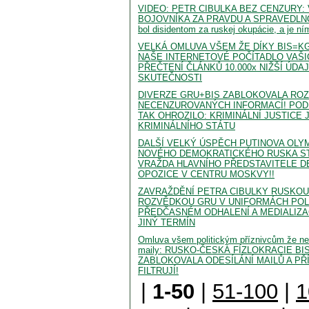
VIDEO: PETR CIBULKA BEZ CENZURY:
BOJOVNÍKA ZA PRAVDU A SPRAVEDLNOS
bol disidentom za ruskej okupácie, a je ní
VELKÁ OMLUVA VŠEM ŽE DÍKY BIS=K
NAŠE INTERNETOVÉ POČÍTADLO VAŠI
PŘEČTENÍ ČLÁNKŮ 10.000x NIŽŠÍ ÚDA
SKUTEČNOSTI
DIVERZE GRU+BIS ZABLOKOVALA ROZ
NECENZUROVANÝCH INFORMACÍ! POD
TAK OHROZILO: KRIMINÁLNÍ JUSTICE 
KRIMINÁLNÍHO STÁTU
DALŠÍ VELKÝ ÚSPĚCH PUTINOVA OLY
NOVÉHO DEMOKRATICKÉHO RUSKA S
VRAŽDA HLAVNÍHO PŘEDSTAVITELE 
OPOZICE V CENTRU MOSKVY!!
ZAVRAŽDĚNÍ PETRA CIBULKY RUSKO
ROZVĚDKOU GRU V UNIFORMÁCH POLI
PŘEDČASNÉM ODHALENÍ A MEDIALIZA
JINÝ TERMÍN
Omluva všem politickým příznivcům že n
maily: RUSKO-ČESKÁ FÍZLOKRACIE B
ZABLOKOVALA ODESÍLÁNÍ MAILŮ A PŘ
FILTRUJÍ!
|
1-50
|
51-100
|
1