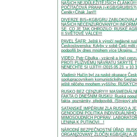
NAŠICH NEJDŮLEŽITĚJŠÍCH ČLÁNKŮ!!!
POČÍTAČOVÁ PRAHA (=KGB/GRU/BIS?) 
Čeněk+Čihák Jan!!!
DIVERZE BIS=KGB/GRU ZABLOKOVALA
NAŠICH NECENZUROVANÝCH INFORMA
SE, CO JE TAK OHROZILO: RUSKÉ AG
II.SVĚTOVÉ VÁLCE!!!
PAVEL ŠAFR: Ještě k výročí nedávné rus
Československa: Kdyby v sobě Češi měli d
podpořili by dnes mnohem více Ukrajinu...!
VIDEO: Petr Cibulka - vzácně a (ne) cenz
PROTI PLÍŽIVÉMU NÁVRATU SKRYTÉ T
NENECHTE SI UJÍT!!! (2015.05.23. v 10,3
Vladimír Hučín byl za ruské okupace Čes
spolupracovníkem komunistického Gestap
ještě něčeho mnohem vyššího: RUSKÝ
RUSKO BEZ CENZURY!!! MASMEDIÁLN
FAKTA O DNEŠNÍM RUSKU: Ruská populace
fakta, poznámky, předpovědi. (Strojový pře
SATANSKÉ IMPÉRIUM ZLA RUSKO A J
GENOCIDNÍ POLITIKA INDIVIDUÁLNÍHO
MIMOSOUDNÍCH POPRAV: LABORATOŘ
LENINA K PUTINOVI...!
NÁRODNÍ BEZPEČNOSTNÍ ÚŘAD, RUSK
ORGANIZOVANÝ ZLOČIN KGB/GRU A JE