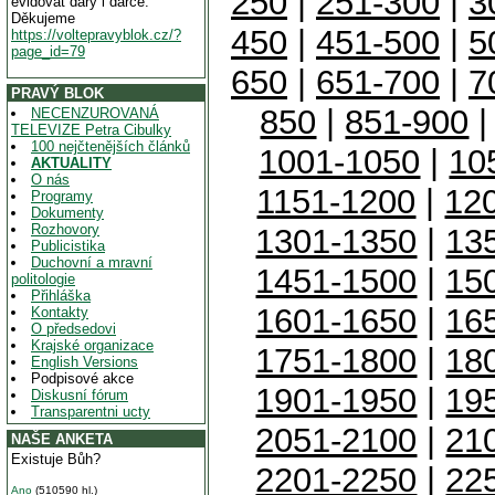
250
|
251-300
|
3
evidovat dary i dárce.
Děkujeme
450
|
451-500
|
5
https://voltepravyblok.cz/?
page_id=79
650
|
651-700
|
7
PRAVÝ BLOK
850
|
851-900
NECENZUROVANÁ
TELEVIZE Petra Cibulky
100 nejčtenějších článků
1001-1050
|
10
AKTUALITY
O nás
1151-1200
|
12
Programy
Dokumenty
Rozhovory
1301-1350
|
13
Publicistika
Duchovní a mravní
1451-1500
|
15
politologie
Přihláška
1601-1650
|
16
Kontakty
O předsedovi
Krajské organizace
1751-1800
|
18
English Versions
Podpisové akce
1901-1950
|
19
Diskusní fórum
Transparentni ucty
2051-2100
|
21
NAŠE ANKETA
Existuje Bůh?
2201-2250
|
22
Ano
(510590 hl.)