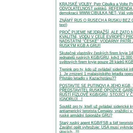
KRAJSKÉ VOLBY: Petr Cibulka a Volte Pr
ODVOLATELNOST politiků, REFERENDA
demokracii WWW.CIBULKA.NET- Váš voleb
ZNÁMÝ RUS O RUSECH A RUSKU BEZ CE
text)
PROČ PIJEME NEJDRAŽŠÍ, ALE ZATO
KVALITNÍ, VODU V CELÉ EVROPĚ? P
NADSTÁTNÍ "ČESKÉ" VODÁRNY PATŘÍ
RUSKÝM KGB A GRU!!
Skutečné vlastníky českých firem kryje 1
jednatelů ruských KGB/GRU, když 21.000 
světových firem kryje pouze 28 kádrů KG
Trenink pro ty, kdo už ovládají siderické i
1. Je zmizení 1.malajsijského letadla ope
Přistálo letadlo v Kazachstánu??
POSTAVTE SE PUTINOVI A JEHO KGB,
PŘEDSTAVITEL RUSKÉ OPOZICE GARR
RUŠTÍ FÍZLOVÉ KGB/GRU, STOJÍCÍ V 
IGNORUJÍ...!
Soutěž pro ty, kteří už ovládají siderické 
antiamerický terorista Černajev, vraždící 
ruské armádní špionáže GRU?
Starý ruský agent KGB/FSB a šéf terorist
Zaváhrí opět vyhrožuje: USA musí vykrvác
útocích...!!!