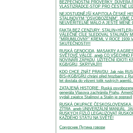
BEZPEČNOSTNÍ PROVĚRKY: DŮVĚRA 
VLASTIZRÁDCE-STOP PRO ČESTNÉ LI
NEJOSTUDNĚJŠÍ KAPITOLA ČESKÉ HI
STALINOVÝM "OSVOBOZENÍM". VÍME O
NEUVĚŘITELNĚ MÁLO A JEŠTĚ MÉNĚ 
FAKTA BEZ CENZURY: STALIN+HITLER
VÁLEČNÉ CÍLE SLEDOVAL STALINŮV 
"MÍRUMILOVNÝ" KREML V ROCE 1939 
SKUTEČNOSTI!!!
RUSKÁ GENOCIDA, MASAKRY A AGRESE
SVĚTOVÉ VÁLCE, aneb CO VŠECHNO PO
NOVINÁŘI ZÁPADU, UŽITEČNÍ IDIOTI 
KGB/GRU, SKRÝVAJÍ!!!
KDO CHCE ZNÁT PRAVDU: Jak nás RUS
BIS=KGB/GRU chrání před hrozbami z Rus
let dostala do vězení tolik ruských agentů...)
ZATAJENÁ HISTORIE: Ruská osvobozen
generála Vlasova zachránila Prahu, Američa
vydali zajatce Stalinovi a Stalin je popravil
RUSKÁ OKUPACE ČESKOSLOVENSKA, 
ZÍTRA, aneb UNIVERZÁLNÍ MANUÁL, J
RUSKÝCH FÍZLŮ LEGALIZOVAT RUSKO
KAŽDÉHO STÁTU NA SVĚTĚ!
Сокурсник Путина говори