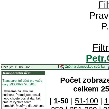
Fi
Prav
P
Fil
Petr
|
Zpět na domovskou stránku
|
Dnes je: 08. 08. 2026
Transparentní účet
Počet zobraze
Transparentní účet pro vaše
dary 2903099979 / 2010
celkem 25
Děkujeme za jakoukoli
podporu. Pokud jste poslali
nebo chcete poslat dar, tak
|
1-50
|
51-100
|
1
prosím vyplňte tento
formulář. Musíme dle zákona