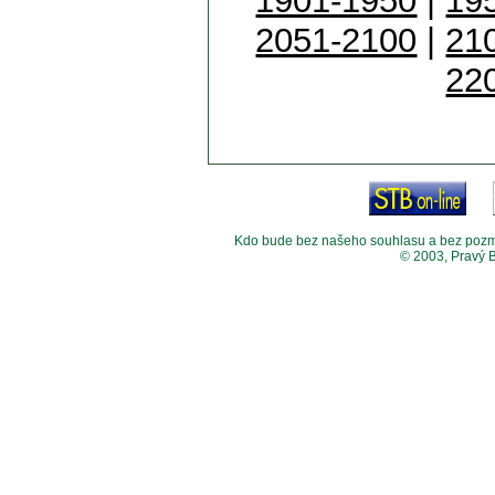
1901-1950
|
19
2051-2100
|
21
22
Kdo bude bez našeho souhlasu a bez pozměny
© 2003, Pravý 