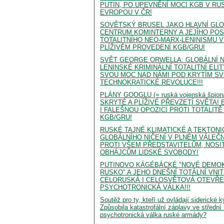
PUTIN, PO UPEVNĚNÍ MOCI KGB V RU
EVROPOU V ČR!
SOVĚTSKÝ BRUSEL JAKO HLAVNÍ GLO
CENTRUM KOMINTERNY A JEJÍHO POS
TOTALITNÍHO NEO-MARX-LENINISMU 
PLÍŽIVÉM PROVEDENÍ KGB/GRU!
SVĚT GEORGE ORWELLA: GLOBÁLNÍ 
LENINSKÉ KRIMINÁLNÍ TOTALITNÍ ELI
SVOU MOC NAD NÁMI POD KRYTÍM S
TECHNOKRATICKÉ REVOLUCE!!!
PLÁNY GOOGLU (= ruská vojenská špion
SKRYTÉ A PLÍŽIVÉ PŘEVZETÍ SVĚTA! 
I FALEŠNOU OPOZICI PROTI TOTALIT
KGB/GRU!
RUSKÉ TAJNÉ KLIMATICKÉ A TEKTON
GLOBÁLNÍHO NIČENÍ V PLNÉM VÁLEČ
PROTI VŠEM PŘEDSTAVITELŮM, NOSI
OBHÁJCŮM LIDSKÉ SVOBODY!
PUTINOVO KÁGÉBÁCKÉ "NOVÉ DEMO
RUSKO" A JEHO DNEŠNÍ TOTÁLNÍ VNIT
CELORUSKÁ I CELOSVĚTOVÁ OTEVŘ
PSYCHOTRONICKÁ VÁLKA!!!
Soutěž pro ty, kteří už ovládají siderické 
Způsobila katastrofální záplavy ve střední
psychotronická válka ruské armády?