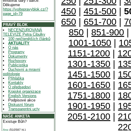
250
|
251-300
|
3
evidovat dary i dárce.
Děkujeme
450
|
451-500
|
5
https://voltepravyblok.cz/?
page_id=79
650
|
651-700
|
7
PRAVÝ BLOK
850
|
851-900
NECENZUROVANÁ
TELEVIZE Petra Cibulky
100 nejčtenějších článků
1001-1050
|
10
AKTUALITY
O nás
1151-1200
|
12
Programy
Dokumenty
Rozhovory
1301-1350
|
13
Publicistika
Duchovní a mravní
1451-1500
|
15
politologie
Přihláška
1601-1650
|
16
Kontakty
O předsedovi
Krajské organizace
1751-1800
|
18
English Versions
Podpisové akce
1901-1950
|
19
Diskusní fórum
Transparentni ucty
2051-2100
|
21
NAŠE ANKETA
Existuje Bůh?
22
Ano
(510587 hl.)