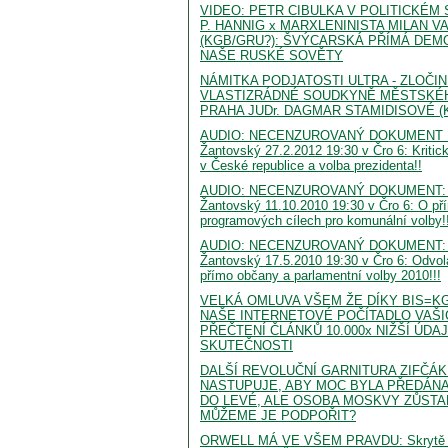
VIDEO: PETR CIBULKA V POLITICKÉM 
P. HANNIG x MARXLENINISTA MILAN V
(KGB/GRU?): ŠVÝCARSKÁ PŘÍMÁ DEMO
NAŠE RUSKÉ SOVĚTY
NÁMITKA PODJATOSTI ULTRA - ZLOČI
VLASTIZRÁDNÉ SOUDKYNĚ MĚSTSKÉ
PRAHA JUDr. DAGMAR STAMIDISOVÉ (K
AUDIO: NECENZUROVANÝ DOKUMENT Petr
Žantovský 27.2.2012 19:30 v Čro 6: Kritick
v České republice a volba prezidenta!!
AUDIO: NECENZUROVANÝ DOKUMENT: Pet
Žantovský 11.10.2010 19:30 v Čro 6: O př
programových cílech pro komunální volby!!
AUDIO: NECENZUROVANÝ DOKUMENT: Pet
Žantovský 17.5.2010 19:30 v Čro 6: Odvola
přímo občany a parlamentní volby 2010!!!
VELKÁ OMLUVA VŠEM ŽE DÍKY BIS=K
NAŠE INTERNETOVÉ POČÍTADLO VAŠI
PŘEČTENÍ ČLÁNKŮ 10.000x NIŽŠÍ ÚDA
SKUTEČNOSTI
DALŠÍ REVOLUČNÍ GARNITURA ZIFČÁ
NASTUPUJE, ABY MOC BYLA PŘEDÁNA
DO LEVÉ, ALE OSOBA MOSKVY ZŮSTAL
MŮŽEME JE PODPOŘIT?
ORWELL MÁ VE VŠEM PRAVDU: Skrytě tot