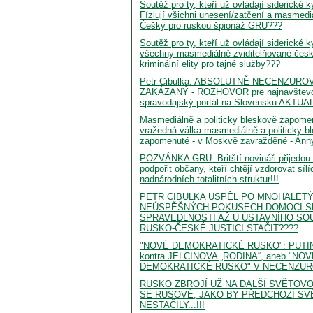
Soutěž pro ty, kteří už ovládají siderické 
Fízlují všichni unesení/zatčení a masmedi
Češky pro ruskou špionáž GRU???
Soutěž pro ty, kteří už ovládají siderické k
všechny masmediálně zviditelňované české
kriminální elity pro tajné služby???
Petr Cibulka: ABSOLUTNĚ NECENZURO
ZAKÁZANÝ - ROZHOVOR pre najnavštevo
spravodajský portál na Slovensku AKTU
Masmediálně a politicky bleskově zapo
vražedná válka masmediálně a politicky b
zapomenuté - v Moskvě zavražděné - Anny
POZVÁNKA GRU: Britští novináři přijedou
podpořit občany, kteří chtějí vzdorovat síl
nadnárodních totalitních struktur!!!
PETR CIBULKA USPĚL PO MNOHALET
NEÚSPĚŠNÝCH POKUSECH DOMOCI S
SPRAVEDLNOSTI AŽ U ÚSTAVNÍHO SO
RUSKO-ČESKÉ JUSTICI STAČIT????
"NOVÉ DEMOKRATICKÉ RUSKO": PUTIN
kontra JELCINOVA „RODINA“, aneb "NO
DEMOKRATICKÉ RUSKO" V NECENZURO
RUSKO ZBROJÍ UŽ NA DALŠÍ SVĚTOVO
SE RUSOVÉ, JAKO BY PŘEDCHOZÍ SV
NESTAČILY...!!!