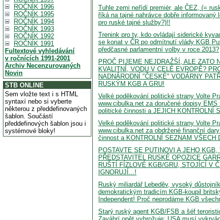
ROČNÍK 1996
Tuhle zemi neřídí premiér, ale ČEZ, (= rusk
ROČNÍK 1995
říká na tajné nahrávce dobře informovaný l
ROČNÍK 1994
pro ruské tajné služby?)!!
ROČNÍK 1993
Trenink pro ty, kdo ovládají siderické kyv
ROČNÍK 1992
se konat v ČR po odmítnutí vlády KGB P
ROČNÍK 1991
předčasné parlamentní volby v roce 2013?
Fultextové vyhledávání
v ročnících 1991-2001
PROČ PIJEME NEJDRAŽŠÍ, ALE ZATO
Archiv Necenzurovaných
KVALITNÍ, VODU V CELÉ EVROPĚ? P
Novin
NADNÁRODNÍ "ČESKÉ" VODÁRNY PATŘ
RUSKÝM KGB A GRU!
STB ONLINE
Sem vložte text i s HTML
Velké poděkování politické strany Volte P
syntaxí nebo si vyberte
www.cibulka.net za doručené dopisy EMS 
některou z předdefinovaných
politické činnosti a JEJICH KONTROLN
šablon. Součástí
Velké poděkování politické strany Volte P
předdefinových šablon jsou i
www.cibulka.net za obdržené finanční dary 
systémové bloky!
činnost a KONTROLNÍ SEZNAM VŠECH
POSTAVTE SE PUTINOVI A JEHO KGB,
PŘEDSTAVITEL RUSKÉ OPOZICE GARR
RUŠTÍ FÍZLOVÉ KGB/GRU, STOJÍCÍ V 
IGNORUJÍ...!
Ruský miliardář Lebeděv, vysoký důstojn
demokratickým tradicím KGB-koupil britsk
Independent! Proč neprodáme KGB všech
Starý ruský agent KGB/FSB a šéf terorist
Zaváhrí opět vyhrožuje: USA musí vykrvác