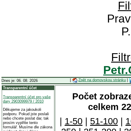
Fi
Prav
P
Fil
Petr
|
Zpět na domovskou stránku
|
Dnes je: 06. 08. 2026
Transparentní účet
Počet zobraze
Transparentní účet pro vaše
dary 2903099979 / 2010
celkem 22
Děkujeme za jakoukoli
podporu. Pokud jste poslali
nebo chcete poslat dar, tak
|
1-50
|
51-100
|
1
prosím vyplňte tento
formulář. Musíme dle zákona