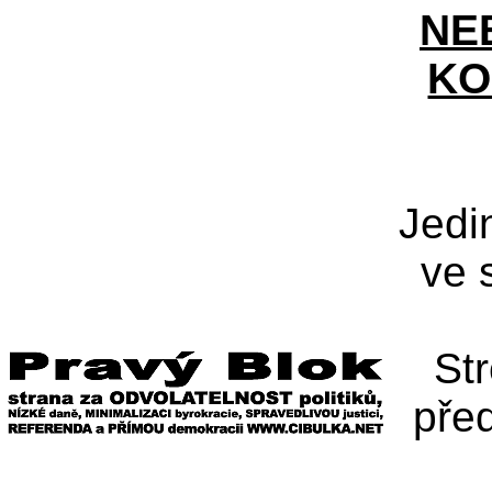
NE
KO
Jedi
ve 
St
pře