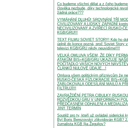
Co budeme všichni dělat a z čeho budeme 
člověka nezbude, díky technologické revol
žádná práce???
VYMÁHÁNÍ DLUHŮ! SROVNÁNÍ TŘÍ MO
CIVILIZOVANÝ A LIDSKÝ ZÁPADNÍ kontr
NECIVILIZOVANÝ A ZVÍŘECÍ RUSKO-Č
KGB/GRU!!!
TEXT FILMU SOVIET STORY! Kdo ho dok
úplně do konce pozná, proč Soviet Story v
televizi KGB/GRU nikdy neuvidíme!!!!
VELKÁ OMLUVA VŠEM, ŽE DÍKY PER
ATAKŮM BIS=KGB/GRU UKAZUJE NAŠ
POČÍTADLO VAŠICH NOVÝCH NÁVŠTĚV
ČLÁNKŮ NULOVÉ ÚDAJE...!
Omluva všem politickým příznivcům že ne
RUSKO-ČESKÁ FÍZLOKRACIE BIS=KGB
ZABLOKOVALA ODESÍLÁNÍ MAILŮ A PŘ
FILTRUJÍ!!!
ZAVRAŽDĚNÍ PETRA CIBULKY RUSKO
ROZVĚDKOU GRU V UNIFORMÁCH POLI
PŘEDČASNÉM ODHALENÍ A MEDIALIZA
JINÝ TERMÍN
Soutěž pro ty, kteří už ovládají siderické 
Byl Boris Berezovský zlikvidován KGB? 2.
žurnalista KGB Ilja Žeguljov?