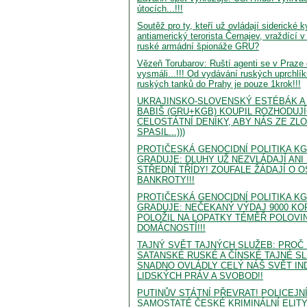
útocích...!!!
Soutěž pro ty, kteří už ovládají siderické 
antiamerický terorista Černajev, vraždící 
ruské armádní špionáže GRU?
Vězeň Torubarov: Ruští agenti se v Praze 
vysmáli...!!! Od vydávání ruských uprchlík
ruských tanků do Prahy je pouze 1krok!!!
UKRAJINSKO-SLOVENSKÝ ESTÉBÁK A 
BABIŠ (GRU+KGB) KOUPIL ROZHODUJ
CELOSTÁTNÍ DENÍKY, ABY NÁS ZE ZL
SPASIL...)))
PROTIČESKÁ GENOCIDNÍ POLITIKA K
GRADUJE: DLUHY UŽ NEZVLÁDAJÍ ANI 
STŘEDNÍ TŘÍDY! ZOUFALE ŽÁDAJÍ O 
BANKROTY!!!
PROTIČESKÁ GENOCIDNÍ POLITIKA K
GRADUJE: NEČEKANÝ VÝDAJ 9000 KO
POLOŽIL NA LOPATKY TÉMĚŘ POLOVI
DOMÁCNOSTÍ!!!
TAJNÝ SVĚT TAJNÝCH SLUŽEB: PROČ
SATANSKÉ RUSKÉ A ČÍNSKÉ TAJNÉ S
SNADNO OVLÁDLY CELÝ NÁŠ SVĚT IN
LIDSKÝCH PRÁV A SVOBOD!!
PUTINŮV STÁTNÍ PŘEVRAT! POLICEJNÍ
SAMOSTATÉ ČESKÉ KRIMINÁLNÍ ELITY