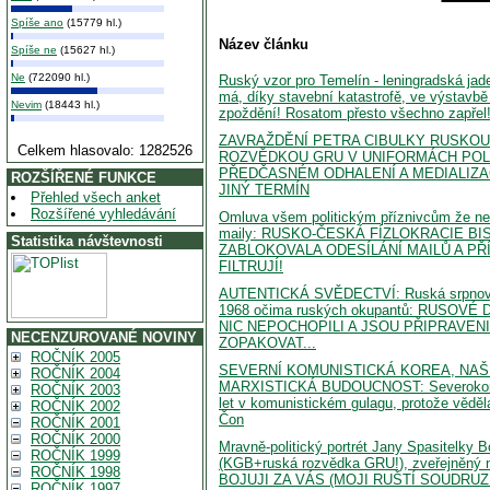
Spíše ano
(15779 hl.)
Název článku
Spíše ne
(15627 hl.)
Ne
(722090 hl.)
Ruský vzor pro Temelín - leningradská jade
má, díky stavební katastrofě, ve výstavb
Nevim
(18443 hl.)
zpoždění! Rosatom přesto všechno zapřel
ZAVRAŽDĚNÍ PETRA CIBULKY RUSKO
Celkem hlasovalo: 1282526
ROZVĚDKOU GRU V UNIFORMÁCH POLI
PŘEDČASNÉM ODHALENÍ A MEDIALIZA
ROZŠÍŘENÉ FUNKCE
JINÝ TERMÍN
Přehled všech anket
Rozšířené vyhledávání
Omluva všem politickým příznivcům že n
maily: RUSKO-ČESKÁ FÍZLOKRACIE B
Statistika návštevnosti
ZABLOKOVALA ODESÍLÁNÍ MAILŮ A PŘ
FILTRUJÍ!
AUTENTICKÁ SVĚDECTVÍ: Ruská srpnová
1968 očima ruských okupantů: RUSOV
NIC NEPOCHOPILI A JSOU PŘIPRAVENI
NECENZUROVANÉ NOVINY
ZOPAKOVAT...
ROČNÍK 2005
SEVERNÍ KOMUNISTICKÁ KOREA, NAŠ
ROČNÍK 2004
MARXISTICKÁ BUDOUCNOST: Severokorejk
ROČNÍK 2003
let v komunistickém gulagu, protože vědě
ROČNÍK 2002
Čon
ROČNÍK 2001
ROČNÍK 2000
Mravně-politický portrét Jany Spasitelky 
ROČNÍK 1999
(KGB+ruská rozvědka GRU!), zveřejněný na
ROČNÍK 1998
BOJUJI ZA VÁS (MOJI RUŠTÍ SOUDRUZI)
ROČNÍK 1997