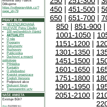
250
|
251-300
|
3
evidovat dary i dárce.
Děkujeme
450
|
451-500
|
5
https://voltepravyblok.cz/?
page_id=79
650
|
651-700
|
7
PRAVÝ BLOK
850
|
851-900
NECENZUROVANÁ
TELEVIZE Petra Cibulky
100 nejčtenějších článků
1001-1050
|
10
AKTUALITY
O nás
1151-1200
|
12
Programy
Dokumenty
Rozhovory
1301-1350
|
13
Publicistika
Duchovní a mravní
1451-1500
|
15
politologie
Přihláška
1601-1650
|
16
Kontakty
O předsedovi
Krajské organizace
1751-1800
|
18
English Versions
Podpisové akce
1901-1950
|
19
Diskusní fórum
Transparentni ucty
2051-2100
|
21
NAŠE ANKETA
Existuje Bůh?
22
Ano
(510589 hl.)