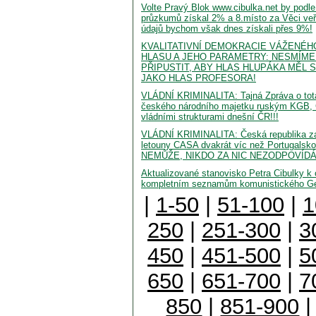
Volte Pravý Blok www.cibulka.net by podle
průzkumů získal 2% a 8.místo za Věci veř
údajů bychom však dnes získali přes 9%!
KVALITATIVNÍ DEMOKRACIE VÁŽENÉH
HLASU A JEHO PARAMETRY: NESMÍME
PŘIPUSTIT, ABY HLAS HLUPÁKA MĚL 
JAKO HLAS PROFESORA!
VLÁDNÍ KRIMINALITA: Tajná Zpráva o totá
českého národního majetku ruským KGB, 
vládními strukturami dnešní ČR!!!
VLÁDNÍ KRIMINALITA: Česká republika zap
letouny CASA dvakrát víc než Portugalsk
NEMŮŽE, NIKDO ZA NIC NEZODPOVÍDÁ..
Aktualizované stanovisko Petra Cibulky k o
kompletním seznamům komunistického G
|
1-50
|
51-100
|
1
250
|
251-300
|
3
450
|
451-500
|
5
650
|
651-700
|
7
850
|
851-900