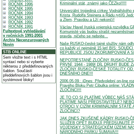
Kriminální stát, známý jako ČEZko!!!!!
ROČNÍK 1996
ROČNÍK 1995
Univerzální trojjediná církev Vodnářského 
ROČNÍK 1994
Krista, Rudolfa Steinera a Řádu rytířů Jed
ROČNÍK 1993
a Zlem, Pravdou a Lží nekončí!
ROČNÍK 1992
ROČNÍK 1991
Václav Havel (ruská vojenská rozvědka G
Fultextové vyhledávání
Komunisté vás budou strašit nezaměstnano
v ročnících 1991-2001
pravda, ničeho se nebojte...
Archiv Necenzurovaných
Naše RUSKO-české tajné služby nám odha
Novin
co každý ví nejméně 15 let! BIS: SOUD
STB ONLINE
REPUBLICE JSOU ZKORUMPOVANÍ A SL
Sem vložte text i s HTML
NEPOTRESTANÉ ZLOČINY RUSKO-ČESK
syntaxí nebo si vyberte
PRVNÍ: 1944 - 1989! DÍL DRUHÝ BUDE
některou z předdefinovaných
ZLOČINY RUSKO-ČESKÉ TOTALITY OD 
šablon. Součástí
DNEŠNÍHO DNE!!!
předdefinových šablon jsou i
systémové bloky!
2006.05.09.: iDnes: Předvolební on-line ro
Pravého Bloku Petr Cibulka online: VL
ZLOČINCI!!!
JE TO CO SI PLATÍME VŮBEC NÁŠ STÁT
PLATÍME NAŠI PŘEDSTAVITELÉ? NEBO
OTROCI V CIZÍM KRIMINÁLNÍM STÁTĚ
ZLOČINCI?
JAK DNES ZKUŠENÉ KÁDRY RUSKO-Č
SLUŽEB OPĚT BUDUJÍ PŘEDSUNUTÉ P
VOJENSKY STRATEGICKÉM ÚZEMÍ N
NÁRODNÍHO PARKU ŠUMAVA!!!