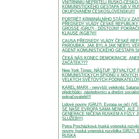
VNITŘNÍMU NEPŘÍTELI RUSKO-ČESK
KOMUNISTICKÉHO GESTAPA StB V R
OKUPOVANÉM ČESKOSLOVENSKU!!!
PORTRÉT KRIMINÁLNÍHO STÁTU V ZA
PŘEDSEDY VLÁDY ČESKÉ REPUBLIKY 
GROSSE (GRU?) - DŮSTOJNÝ POKRAČ
KLAUSE (KGB?)!!!
CAUSA PŘEDSEDY VLÁDY ČESKÉ REPU
PAROUBKA: JAK BYL A JAK NEBYL VE
AGENT KOMUNISTICKÉHO GESTAPA StB
ČEKÁ NÁS KONEC DEMOKRACIE, ANE
ZAČÁTEK???
New York Times: NÁSTUP "BÝVALÝCH"
KOMUNISTICKÝCH ŠPIONŮ V NOVÝCH 
VELKÝCH SVĚTOVÝCH PODNIKATELŮ!!
KAREL MARX - nejvyšší velekněz Satana 
předchůdci, následovníci a dnešní socialisti
pokračovatelé!!!
Lidové noviny (GRU?): Evropa se ničí 
SE NAŠE EVROPA SAMA NENIČÍ, ALE J
GENERACE NIČENA RUSKEM A FÍZLY 
SLUŽEB!!!)
Petra Procházková (ruská vojenská rozvě
noviny (ruská vojenská rozvědka GRU?)
RUSKA