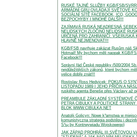
RUSKÉ TAJNÉ SLUŽBY KGB/FSB/SVRR
ARMÁDNÍ GRU OVLÁDAJÍ SVĚTOVÉ KO
SOCIÁLNÍ SÍTĚ FACEBOOK, ICQ, GOOG
BEZPOCHYBY I MNOHÉ DALŠÍ!!!
ZAJÍMAVÁ RUSKÁ NEADRESNÁ SEBEK
NELIDSKÝCH ZLOČINŮ NELIDSKÉ RUSK
URČENÁ PRO ZAHRANIČÍ: VŠERUSKÁ K
HLAVNĚ NEJMENOVAT!!!
KGB/FSB navrhuje zakázat Rusům náš Sk
Hotmail! My bychom měli naopak KGB/FSB
Facebook!!!
Správní řád České republiky (500/2004 Sb.
nejdůležitějších zákonů, které bychom měl
velice dobře znát!!!
Rostislav Ross Hedvicek: POKUS O SY
LISTOPADU 1989 I JEHO PŘÍČIN A NÁS
ruského agenta Beneše přes Václavy až 
PREAMBULE ZÁKLADNÍ SYSTÉMOVÉ 
PETRA CIBULKY A POLITICKÉ STRANY
BLOK WWW.CIBULKA.NET
Anatolij Golicyn: Nowe k³amstwa w miejsc
komunistyczna strategia podstêpu i dezinfo
S³u¿by Kontrwywiadu Wojskowego)
JAK ZÁPAD PROHRÁL III.SVĚTOVOU 
"STUDENÁ" A JAK NAD NÍM NELIDSKY 