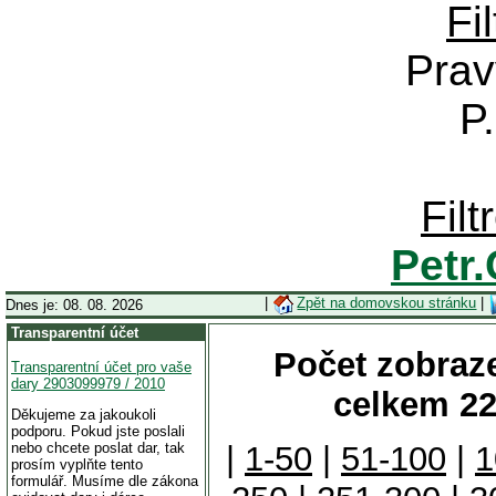
Fi
Prav
P
Fil
Petr
|
Zpět na domovskou stránku
|
Dnes je: 08. 08. 2026
Transparentní účet
Počet zobraze
Transparentní účet pro vaše
dary 2903099979 / 2010
celkem 22
Děkujeme za jakoukoli
podporu. Pokud jste poslali
nebo chcete poslat dar, tak
|
1-50
|
51-100
|
1
prosím vyplňte tento
formulář. Musíme dle zákona