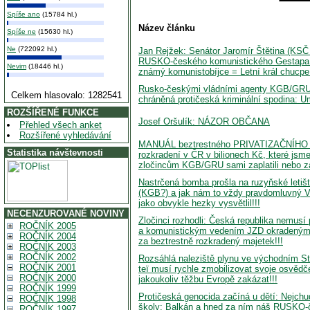
Spíše ano
(15784 hl.)
Název článku
Spíše ne
(15630 hl.)
Ne
(722092 hl.)
Jan Rejžek: Senátor Jaromír Štětina (KSČ
RUSKO-českého komunistického Gestapa
Nevim
(18446 hl.)
známý komunistobíjce = Letní král chucpe
Rusko-českými vládními agenty KGB/GRU
Celkem hlasovalo: 1282541
chráněná protičeská kriminální spodina: Um
ROZŠÍŘENÉ FUNKCE
Josef Oršulík: NÁZOR OBČANA
Přehled všech anket
Rozšířené vyhledávání
MANUÁL beztrestného PRIVATIZAČNÍHO k
Statistika návštevnosti
rozkradení v ČR v bilionech Kč, které js
zločincům KGB/GRU sami zaplatili nebo z
Nastrčená bomba prošla na ruzyňské letiš
(KGB?) a jak nám to vždy pravdomluvný V
jako obvykle hezky vysvětlil!!!
NECENZUROVANÉ NOVINY
Zločinci rozhodli: Česká republika nemusí
ROČNÍK 2005
a komunistickým vedením JZD okradeným
ROČNÍK 2004
za beztrestně rozkradený majetek!!!
ROČNÍK 2003
ROČNÍK 2002
Rozsáhlá naleziště plynu ve východním S
ROČNÍK 2001
teï musí rychle zmobilizovat svoje osvědč
ROČNÍK 2000
jakoukoliv těžbu Evropě zakázat!!!
ROČNÍK 1999
Protičeská genocida začíná u dětí: Nejchu
ROČNÍK 1998
školy: Balkán a hned za ním náš RUSKO-č
ROČNÍK 1997