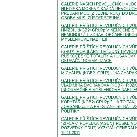
GALERIE NAŠICH REVOLUČNÍCH VŮDCŮ
HLEDISKA MOSKVY KAŽDÁ REVOLUC
PŘEDÁNÍ MOCI Z JEDNÉ RUKY DO DR
OSOBA MUSÍ ZŮSTAT STEJNÁ!
GALERIE PŘÍŠTÍCH REVOLUČNÍCH VŮD
HNÍZDIL (KGB?+GRU?): V NEMOCNÉ S
NEMOHOU ŽÍT ZDRAVÍ OBČANÉ! INFO
MYŠLENKOVĚ NABITÉ!!!
GALERIE PŘÍŠTÍCH REVOLUČNÍCH VŮ
(GRU?): POPULÁRNÍ HVĚZDNÝ BAVIČ U
RUSKOČESKÉ TOTALITY A HUSÁKOVY
OKUPAČNÍ NORMALIZACE
GALERIE PŘÍŠTÍCH REVOLUČNÍCH VŮDC
MICHÁLEK (KGB?+GRU?) - "NA CHARAKT
GALERIE PŘÍŠTÍCH REVOLUČNÍCH VŮDC
VLADIMÍRA DVOŘÁKOVÁ (KGB?): ROZK
INFORMAČNĚ A MYŠLENKOVĚ NABITÉ!
GALERIE PŘÍŠTÍCH REVOLUČNÍCH VŮD
KORYTÁŘ (KGB?+GRU?): "... A TO TAK,
ZORGANIZUJE A PŘESTANE SE BÁT V
POLITIKY!"
GALERIE PŘÍŠTÍCH REVOLUČNÍCH VŮ
"ZIFČÁK" POPELKA (AGENT RUSKÉ V
ROZVĚDKY GRU?) VYZÝVÁ: GENERÁLN
18.11.2011