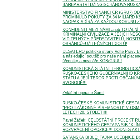
BARBARSTVÍ DŽINGISCHÁNOVA RUSKA
MINISTERSTVO FINANCÍ ČR (GRU?) O
PROMINULO POKUTY ZA 34 MILIARD Kč
NAOPAK SDÍRÁ ZA KAŽDOU KORUNU Z 
KONFIDENTI MEZI NÁMI aneb TOTÁLNÍ
KRIMINÁLNÍ CIVILIZACE A JEJICH NE
VIDITELNÝCH PŘEDSTAVITELŮ, NOSIT
OBRÁNCŮ=UŽITEČNÝCH IDIOTŮ!
DESATERO politické strany Volte Pravý B
a následující soutěž pro naše námi placené
úředníky a novináře KGB/GRU!!!
KOMUNISTICKÁ STÁTNÍ TERORISTICK
RUSKO-ČESKÉHO GUBERNIÁLNÍHO KR
STÁTU A JEJÍ TEROR PROTI OBČANŮM 
SVOBODĚ!!!
Zvláštní operace Šamil
RUSKO-ČESKÉ KOMUNISTICKÉ GESTAP
"PROTIZÁKONNÉ PÍSEMNOSTI" V OS
LETECH 20. STOLETÍ!!!
Pavel Žáček: CELOSTÁTNÍ PROJEKT 
KOMUNISTICKÉHO GESTAPA StB "KLÍN"
ROZVRÁCENÍ OPOZICE!!! DODNES AKTU
SATANSKÁ BIBLE: TAJNÁ UČEBNICE B