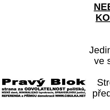
NE
KO
Jedi
ve 
St
pře