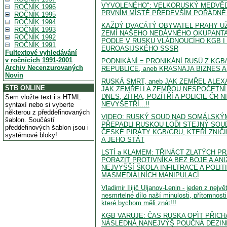
VYVOLENÉHO": VELKORUSKÝ MEDVĚ
ROČNÍK 1996
PRVNÍM MÍSTĚ PŘEDEVŠÍM POŘÁDNĚ V
ROČNÍK 1995
ROČNÍK 1994
KAŽDÝ DVACÁTÝ OBYVATEL PRAHY UŽ
ROČNÍK 1993
ZEMÍ NAŠEHO NEDÁVNÉHO OKUPANTA,
ROČNÍK 1992
PODLE V RUSKU VLÁDNOUCÍHO KGB I
ROČNÍK 1991
EUROASIJSKÉHO SSSR
Fultextové vyhledávání
v ročnících 1991-2001
PODNIKÁNÍ = PRONIKÁNÍ RUSŮ Z KGB
Archiv Necenzurovaných
REPUBLICE, aneb KRASNAJA BIZNES A
Novin
RUSKÁ SMRT, aneb JAK ZEMŘEL ALE
STB ONLINE
JAK ZEMŘELI A ZEMŘOU NESPOČETNÍ 
DNES, ZÍTRA, POZÍTŘÍ A POLICIE ČR N
Sem vložte text i s HTML
NEVYŠETŘÍ...!!
syntaxí nebo si vyberte
některou z předdefinovaných
VIDEO: RUSKÝ SOUD NAD SOMÁLSKÝMI
šablon. Součástí
PŘEPADLI RUSKOU LOĎ! STEJNÝ SOU
předdefinových šablon jsou i
ČESKÉ PIRÁTY KGB/GRU, KTEŘÍ ZNIČ
systémové bloky!
A JEHO STÁT
LSTÍ a KLAMEM: TŘINÁCT ZLATÝCH PR
PORAZIT PROTIVNÍKA BEZ BOJE A ANIŽ
NEJVYŠŠÍ ŠKOLA INFILTRACE A POLIT
MASMEDIÁLNÍCH MANIPULACÍ
Vladimir Ilijič Uljanov-Lenin - jeden z nejvě
nesmrtelné dílo naší minulosti, přítomnost
které bychom měli znát!!!
KGB VARUJE: ČAS RUSKA OPÌT PŘICHÁZ
NÁSLEDNÁ NANEJVÝŠ POUČNÁ DEZI