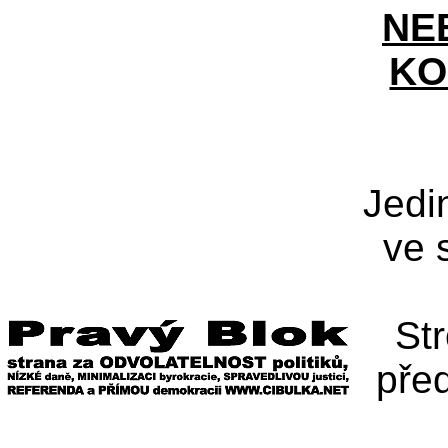
NE
KO
Jedi
ve 
St
pře