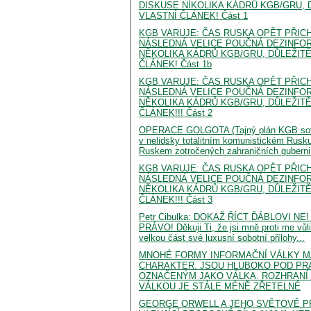
DISKUSE NÌKOLIKA KÁDRŮ KGB/GRU, D
VLASTNÍ ČLÁNEK! Část 1
KGB VARUJE: ČAS RUSKA OPĚT PŘICHÁ
NÁSLEDNÁ VELICE POUČNÁ DEZINFO
NĚKOLIKA KÁDRŮ KGB/GRU, DŮLEŽITĚ
ČLÁNEK! Část 1b
KGB VARUJE: ČAS RUSKA OPĚT PŘICHÁ
NÁSLEDNÁ VELICE POUČNÁ DEZINFO
NĚKOLIKA KÁDRŮ KGB/GRU, DŮLEŽITĚ
ČLÁNEK!!! Část 2
OPERACE GOLGOTA (Tajný plán KGB sově
v nelidsky totalitním komunistickém Rusku
Ruskem zotročených zahraničních guberni
KGB VARUJE: ČAS RUSKA OPĚT PŘICHÁ
NÁSLEDNÁ VELICE POUČNÁ DEZINFO
NĚKOLIKA KÁDRŮ KGB/GRU, DŮLEŽITĚ
ČLÁNEK!!! Část 3
Petr Cibulka: DOKAŽ ŘÍCT ĎÁBLOVI NE!
PRÁVO! Děkuji Ti, že jsi mně proti me vůl
velkou část své luxusní sobotní přílohy...
MNOHÉ FORMY INFORMAČNÍ VÁLKY MAJ
CHARAKTER. JSOU HLUBOKO POD P
OZNAČENÝM JAKO VÁLKA. ROZHRANÍ 
VÁLKOU JE STÁLE MÉNĚ ZŘETELNÉ
GEORGE ORWELL A JEHO SVĚTOVĚ P