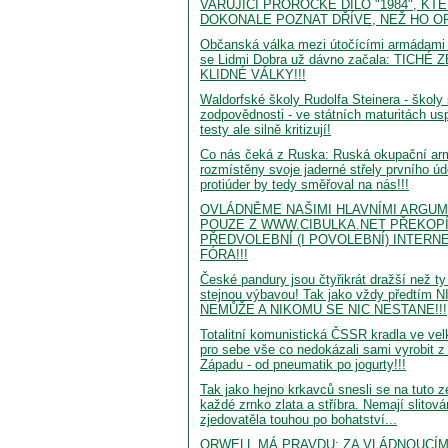
VARUJÍCÍ PROROCKÉ DÍLO "1984", K
DOKONALE POZNAT DŘÍVE, NEŽ HO OP
Občanská válka mezi útočícími armádami L
se Lidmi Dobra už dávno začala: TICH
KLIDNÉ VÁLKY!!!
Waldorfské školy Rudolfa Steinera - školy
zodpovědnosti - ve státních maturitách us
testy ale silně kritizují!
Co nás čeká z Ruska: Ruská okupační ar
rozmístěny svoje jaderné střely prvního ú
protiúder by tedy směřoval na nás!!!
OVLÁDNĚME NAŠIMI HLAVNÍMI ARGUM
POUZE Z WWW.CIBULKA.NET PŘEKOPÍ
PŘEDVOLEBNÍ (I POVOLEBNÍ) INTERN
FÓRA!!!
České pandury jsou čtyřikrát dražší než ty
stejnou výbavou! Tak jako vždy předtím 
NEMŮŽE A NIKOMU SE NIC NESTANE!!!
Totalitní komunistická ČSSR kradla ve ve
pro sebe vše co nedokázali sami vyrobit 
Západu - od pneumatik po jogurty!!!
Tak jako hejno krkavců snesli se na tuto z
každé zrnko zlata a stříbra. Nemají slitová
zjedovatěla touhou po bohatství...
ORWELL MÁ PRAVDU: ZA VLÁDNOUCÍM