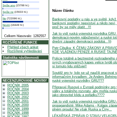
Spíše ano
(15788 hl.)
Název článku
Spíše ne
(15633 hl.)
Ne
(722096 hl.)
Bankovní poplatky u nás a ve světě, kdy
bankovní poplatky neexistují a nikdo neví
Nevim
(18449 hl.)
proč by se měly platit...!!!
Jak to vidí ruská vojenská rozvědka GRU
Celkem hlasovalo: 1282557
demokracii-novém náboženství a ruské tota
dnešní západní demokracii podobá...)))
ROZŠÍŘENÉ FUNKCE
Přehled všech anket
Petr Cibulka: K ČEMU ZÁKONY A PRAV
Rozšířené vyhledávání
KDE VLÁDNOU PENÍZE A RUSKÉ TAJNÉ
Statistika návštevnosti
Policie totálně a beztrestně rozkradeného s
svých vyrabovaných kapes velice tvrdě plat
si tomuto lidu stěžuje!!
Soutěž pro ty, kdo se už naučili pracovat 
informačním kyvadlem: Je Anders Behring
ruské vojenské rozvědky GRU???
NECENZUROVANÉ NOVINY
ROČNÍK 2005
Připravují Rusové v Evropě podmínky pro
ROČNÍK 2004
války a totálního rozvratu, aby mohla rus
ROČNÍK 2003
jako obnovitel klidu a pořádku????
ROČNÍK 2002
ROČNÍK 2001
Jak to vidí ruská vojenská rozvědka GRU a
ROČNÍK 2000
propagandisté: Mike Adams - Kolaps zápa
ROČNÍK 1999
plném proudu! Ne však Ruska a Číny...
ROČNÍK 1998
LÉKAŘSKÁ ZPRÁVA O STAVU VELKOR
ROČNÍK 1997