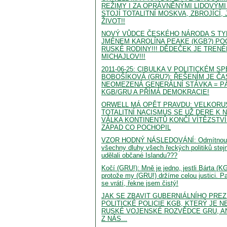
REŽIMY I ZA OPRÁVNĚNÝMI LIDOVÝM
STOJÍ TOTALITNÍ MOSKVA, ZBROJÍCÍ, 
ŽIVOT!!
NOVÝ VŮDCE ČESKÉHO NÁRODA S TY
JMÉNEM KAROLÍNA PEAKE (KGB?) POC
RUSKÉ RODINY!!! DĚDEČEK JE TREN
MICHAJLOV!!!
2011-06-25: CIBULKA V POLITICKÉM S
BOBOŠÍKOVÁ (GRU?): ŘEŠENÍM JE Č
NEOMEZENÁ GENERÁLNÍ STÁVKA = P
KGB/GRU A PŘÍMÁ DEMOKRACIE!
ORWELL MÁ OPĚT PRAVDU: VELKORU
TOTALITNÍ NACISMUS SE UŽ DERE K 
VÁLKA KONTINENTŮ KONČÍ VÍTĚZSTVÍ
ZÁPAD CO POCHOPIL
VZOR HODNÝ NÁSLEDOVÁNÍ: Odmítnou řeč
všechny dluhy všech řeckých politiků stejn
udělali občané Islandu???
Kočí (GRU!): Mně je jedno, jestli Bárta (KG
protože my (GRU!) držíme celou justici. Pa
se vrátí, řekne jsem čistý!
JAK SE ZBAVIT GUBERNIÁLNÍHO PRE
POLITICKÉ POLICIE KGB, KTERÝ JE 
RUSKÉ VOJENSKÉ ROZVĚDCE GRU, A
Z NÁS...