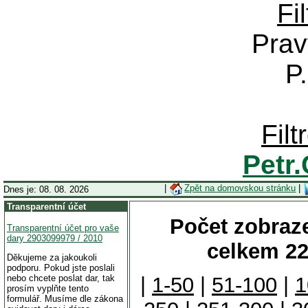
Fi
Prav
P
Fil
Petr
|
Zpět na domovskou stránku
|
Dnes je: 08. 08. 2026
Transparentní účet
Počet zobraze
Transparentní účet pro vaše
dary 2903099979 / 2010
celkem 22
Děkujeme za jakoukoli
podporu. Pokud jste poslali
nebo chcete poslat dar, tak
|
1-50
|
51-100
|
1
prosím vyplňte tento
formulář. Musíme dle zákona