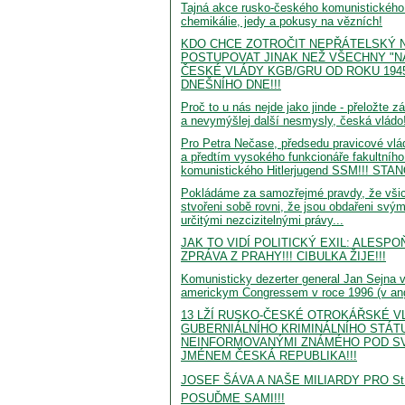
Tajná akce rusko-českého komunistického
chemikálie, jedy a pokusy na vězních!
KDO CHCE ZOTROČIT NEPŘÁTELSKÝ 
POSTUPOVAT JINAK NEŽ VŠECHNY "N
ČESKÉ VLÁDY KGB/GRU OD ROKU 194
DNEŠNÍHO DNE!!!
Proč to u nás nejde jako jinde - přeložte z
a nevymýšlej další nesmysly, česká vládo!
Pro Petra Nečase, předsedu pravicové vlá
a předtím vysokého funkcionáře fakultního
komunistického Hitlerjugend SSM!!! STA
Pokládáme za samozřejmé pravdy, že všich
stvořeni sobě rovni, že jsou obdařeni svým
určitými nezcizitelnými právy...
JAK TO VIDÍ POLITICKÝ EXIL: ALESP
ZPRÁVA Z PRAHY!!! CIBULKA ŽIJE!!!
Komunisticky dezerter general Jan Sejna 
americkym Congressem v roce 1996 (v angl
13 LŽÍ RUSKO-ČESKÉ OTROKÁŘSKÉ V
GUBERNIÁLNÍHO KRIMINÁLNÍHO STÁTU
NEINFORMOVANÝMI ZNÁMÉHO POD S
JMÉNEM ČESKÁ REPUBLIKA!!!
JOSEF ŠÁVA A NAŠE MILIARDY PRO S
POSUĎME SAMI!!!