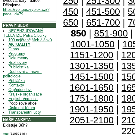
250
|
251-300
|
3
evidovat dary i dárce.
Děkujeme
450
|
451-500
|
5
https://voltepravyblok.cz/?
page_id=79
650
|
651-700
|
7
PRAVÝ BLOK
850
|
851-900
NECENZUROVANÁ
TELEVIZE Petra Cibulky
100 nejčtenějších článků
1001-1050
|
10
AKTUALITY
O nás
1151-1200
|
12
Programy
Dokumenty
Rozhovory
1301-1350
|
13
Publicistika
Duchovní a mravní
1451-1500
|
15
politologie
Přihláška
1601-1650
|
16
Kontakty
O předsedovi
Krajské organizace
1751-1800
|
18
English Versions
Podpisové akce
1901-1950
|
19
Diskusní fórum
Transparentni ucty
2051-2100
|
21
NAŠE ANKETA
Existuje Bůh?
22
Ano
(510591 hl.)