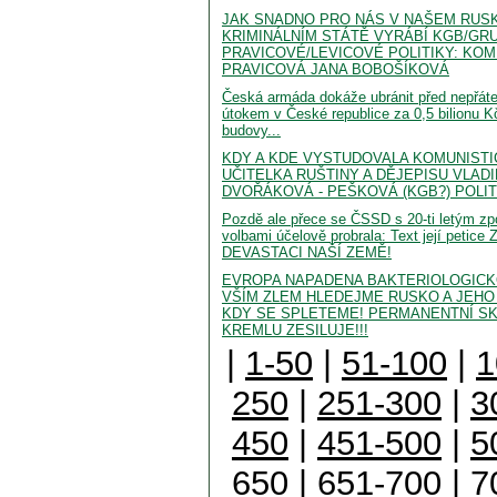
JAK SNADNO PRO NÁS V NAŠEM RUS
KRIMINÁLNÍM STÁTĚ VYRÁBÍ KGB/GR
PRAVICOVÉ/LEVICOVÉ POLITIKY: KOM
PRAVICOVÁ JANA BOBOŠÍKOVÁ
Česká armáda dokáže ubránit před nepřát
útokem v České republice za 0,5 bilionu K
budovy...
KDY A KDE VYSTUDOVALA KOMUNISTI
UČITELKA RUŠTINY A DĚJEPISU VLAD
DVOŘÁKOVÁ - PEŠKOVÁ (KGB?) POLITO
Pozdě ale přece se ČSSD s 20-ti letým z
volbami účelově probrala: Text její peti
DEVASTACI NAŠÍ ZEMĚ!
EVROPA NAPADENA BAKTERIOLOGICK
VŠÍM ZLEM HLEDEJME RUSKO A JEHO
KDY SE SPLETEME! PERMANENTNÍ S
KREMLU ZESILUJE!!!
|
1-50
|
51-100
|
1
250
|
251-300
|
3
450
|
451-500
|
5
650
|
651-700
|
7