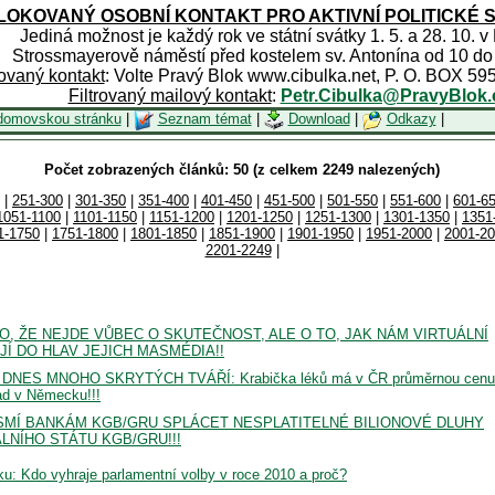
OKOVANÝ OSOBNÍ KONTAKT PRO AKTIVNÍ POLITICKÉ 
Jediná možnost je každý rok ve státní svátky 1. 5. a 28. 10. v
Strossmayerově náměstí před kostelem sv. Antonína od 10 do
rovaný kontakt
: Volte Pravý Blok www.cibulka.net, P. O. BOX 59
Filtrovaný mailový kontakt
:
Petr.Cibulka@PravyBlok.
domovskou stránku
|
Seznam témat
|
Download
|
Odkazy
|
Počet zobrazených článků: 50 (z celkem 2249 nalezených)
|
251-300
|
301-350
|
351-400
|
401-450
|
451-500
|
501-550
|
551-600
|
601-6
1051-1100
|
1101-1150
|
1151-1200
|
1201-1250
|
1251-1300
|
1301-1350
|
1351
1-1750
|
1751-1800
|
1801-1850
|
1851-1900
|
1901-1950
|
1951-2000
|
2001-2
2201-2249
|
, ŽE NEJDE VŮBEC O SKUTEČNOST, ALE O TO, JAK NÁM VIRTUÁLNÍ
Í DO HLAV JEJICH MASMÉDIA!!
ES MNOHO SKRYTÝCH TVÁŘÍ: Krabička léků má v ČR průměrnou cenu
ad v Německu!!!
MÍ BANKÁM KGB/GRU SPLÁCET NESPLATITELNÉ BILIONOVÉ DLUHY
LNÍHO STÁTU KGB/GRU!!!
ku: Kdo vyhraje parlamentní volby v roce 2010 a proč?