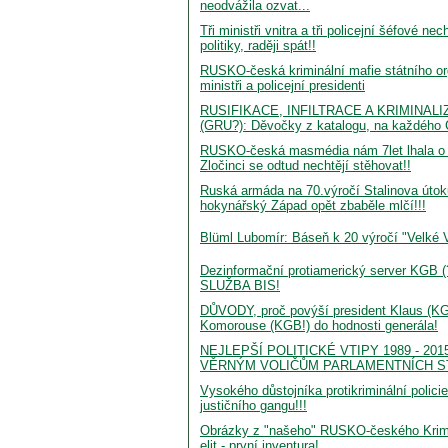
neodvážila ozvat...
Tři ministři vnitra a tři policejní šéfové 
politiky, raději spát!!
RUSKO-česká kriminální mafie státního or
ministři a policejní presidenti
RUSIFIKACE, INFILTRACE A KRIMINA
(GRU?): Děvočky z katalogu, na každého 
RUSKO-česká masmédia nám 7let lhala o n
Zločinci se odtud nechtějí stěhovat!!
Ruská armáda na 70.výročí Stalinova útok
hokynářský Západ opět zbaběle mlčí!!!
Blüml Lubomír: Báseň k 20 výročí "Velké Ví
Dezinformační protiamerický server KGB
SLUŽBA BIS!
DŮVODY, proč povýší president Klaus (KG
Komorouse (KGB!) do hodnosti generála!
NEJLEPŠÍ POLITICKÉ VTIPY 1989 - 20
VĚRNÝM VOLIČŮM PARLAMENTNÍCH S
Vysokého důstojníka protikriminální polici
justičního gangu!!!
Obrázky z "našeho" RUSKO-českého Krimin
elit - první inventura!