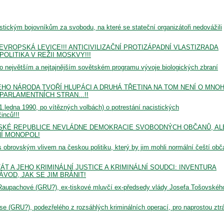
stickým bojovníkům za svobodu, na které se stateční organizátoři nedovážili
ROPSKÁ LEVICE!!! ANTICIVILIZAČNÍ PROTIZÁPADNÍ VLASTIZRADA
POLITIKA V REŽII MOSKVY!!!
 největším a nejtajnějším sovětském programu vývoje biologických zbraní
ÉHO NÁRODA TVOŘÍ HLUPÁCI A DRUHÁ TŘETINA NA TOM NENÍ O MNO
 PARLAMENTNÍCH STRAN...!!
1.ledna 1990, po vítězných volbách) o potrestání nacistických
inců!!!
e: V ČESKÉ REPUBLICE NEVLÁDNE DEMOKRACIE SVOBODNÝCH OBČANŮ, AL
NÍ MONOPOL!
s obrovským vlivem na českou politiku, který by jim mohli normální čeští obč
TÁT A JEHO KRIMINÁLNÍ JUSTICE A KRIMINÁLNÍ SOUDCI: INVENTURA
VOD, JAK SE JIM BRÁNIT!
aupachové (GRU?), ex-tiskové mluvčí ex-předsedy vlády Josefa Tošovskéh
e (GRU?), podezřelého z rozsáhlých kriminálních operací, pro naprostou ztr