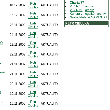
Charta 77
Petr
10.12.2009
AKTUALITY
V.O.N.S.
|
archiv
Cibulka
V.O.N.N.
|
archiv
Petr
Kultura v Ilegalitě
|
archiv
02.12.2009
AKTUALITY
Cibulka
Nakladatelství SAMIZDAT
Petr
PETR CIBULKA
25.11.2009
AKTUALITY
Cibulka
Petr
24.11.2009
AKTUALITY
Cibulka
HO
Petr
22.11.2009
AKTUALITY
Cibulka
Petr
22.11.2009
AKTUALITY
Cibulka
E
Petr
21.11.2009
AKTUALITY
Cibulka
ané-
Petr
21.11.2009
AKTUALITY
Cibulka
Petr
20.11.2009
AKTUALITY
Cibulka
o
Petr
19.11.2009
AKTUALITY
Cibulka
átu
Petr
19.11.2009
AKTUALITY
Cibulka