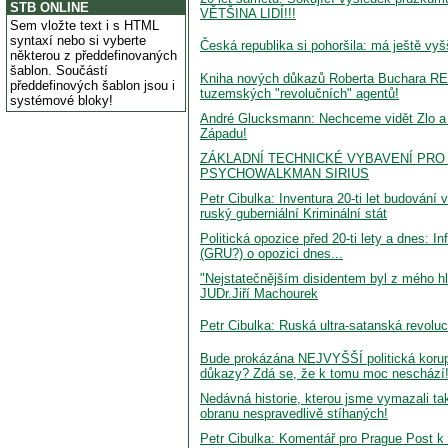
STB ONLINE
VĚTŠINA LIDÍ!!!
Sem vložte text i s HTML
syntaxí nebo si vyberte
Česká republika si pohoršila: má ještě vyšš
některou z předdefinovaných
šablon. Součástí
Kniha nových důkazů Roberta Buchara RE
předdefinových šablon jsou i
tuzemských "revolučních" agentů!
systémové bloky!
André Glucksmann: Nechceme vidět Zlo a jeh
Západu!
ZÁKLADNÍ TECHNICKÉ VYBAVENÍ PRO 
PSYCHOWALKMAN SIRIUS
Petr Cibulka: Inventura 20-ti let budová
ruský guberniální Kriminální stát
Politická opozice před 20-ti lety a dnes: 
(GRU?) o opozici dnes...
"Nejstatečnějším disidentem byl z mého hl
JUDr.Jiří Machourek
Petr Cibulka: Ruská ultra-satanská revoluce
Bude prokázána NEJVYŠŠÍ politická korupc
důkazy? Zdá se, že k tomu moc neschází
Nedávná historie, kterou jsme vymazali ta
obranu nespravedlivě stíhaných!
Petr Cibulka: Komentář pro Prague Post k