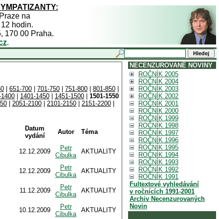
SYMPATIZANTY:
 Praze na
 12 hodin.
5, 170 00 Praha.
cz
.
NECENZUROVANÉ NOVINY
ROČNÍK 2005
ROČNÍK 2004
50
|
651-700
|
701-750
|
751-800
|
801-850
|
ROČNÍK 2003
-1400
|
1401-1450
|
1451-1500
|
1501-1550
ROČNÍK 2002
050
|
2051-2100
|
2101-2150
|
2151-2200
|
ROČNÍK 2001
ROČNÍK 2000
ROČNÍK 1999
ROČNÍK 1998
Datum
Autor
Téma
ROČNÍK 1997
vydání
ROČNÍK 1996
ROČNÍK 1995
Petr
12.12.2009
AKTUALITY
ROČNÍK 1994
Cibulka
ROČNÍK 1993
Petr
ROČNÍK 1992
12.12.2009
AKTUALITY
Cibulka
ROČNÍK 1991
Fultextové vyhledávání
Petr
11.12.2009
AKTUALITY
v ročnících 1991-2001
Cibulka
Archiv Necenzurovaných
Novin
Petr
10.12.2009
AKTUALITY
Cibulka