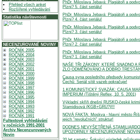
PhDr. Miloslava Jebavá: Plagiátoři a podvod
Přehled všech anket
Plzni? 5. část seriálu!
Rozšířené vyhledávání
PhDr. Miloslava Jebavá: Plagiátoři a podvod
Statistika návštevnosti
Plzni? 4. část seriálu!
PhDr. Miloslava Jebavá: Plagiátoři a podvod
Plzni? 3. část seriálu!
PhDr. Miloslava Jebavá: Plagiátoři a podvod
Plzni? 2. část seriálu!
NECENZUROVANÉ NOVINY
ROČNÍK 2005
PhDr. Miloslava Jebavá: Plagiátoři a podvod
ROČNÍK 2004
Plzni? 1. část seriálu!
ROČNÍK 2003
ROČNÍK 2002
NAŠE TŘI ZÁKONY, KTERÉ SNADNO A 
ROČNÍK 2001
ZLO ODMĚŇOVÁNO A DOBRO TRESTÁNO
ROČNÍK 2000
Causa syna posledního předsedy komunisti
ROČNÍK 1999
Čechů: Seriál sítě vazeb pokračuje!
ROČNÍK 1998
ROČNÍK 1997
1.KOMUNISTICKÝ SVAZÁK: CAUSA MARTI
ROČNÍK 1996
IMPERIUM (Tištěný Reflex, 10. 5. 2001)
ROČNÍK 1995
ROČNÍK 1994
Výkladní skříň dnešní RUSKO-české krimi
ROČNÍK 1993
Stamidisová (KGB+GRU?)!!!
ROČNÍK 1992
NOVÁ FAKTA: Moskva - hlavní město Říše
ROČNÍK 1991
jejich "revolučních" struktur!
Fultextové vyhledávání
v ročnících 1991-2001
DODNES NEVYŠETŘENÁ STAMILIARDOV
Archiv Necenzurovaných
UPOZORNILY NECENZUROVANÉ NOVINY 
Novin
20 let sametu: Šokující výsledek prů