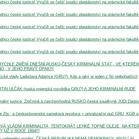
níci české justice! Vyučili se čeští soudci plagiátorství na právnické fakultě
níci české justice! Vyučili se čeští soudci plagiátorství na právnické fakultě
níci české justice! Vyučili se čeští soudci plagiátorství na právnické fakultě
níci české justice! Vyučili se čeští soudci plagiátorství na právnické fakultě
níci české justice! Vyučili se čeští soudci plagiátorství na právnické fakultě
RYCHLE ZMĚNÍ DNEŠNÍ RUSKO-ČESKÝ KRIMINÁLNÍ STÁT - VE KTERÉM
 - V JEHO PRAVÝ OPAK!!!
cké vlády Ladislava Adamce (GRU?): Kdo a jaký je jeden z 5ti nejbohatších
N ULČÁK (ruská vojenská rozvědka GRU?) A JEHO KRIMINÁLNÍ RUDÉ
nální justice: Zločinná a zavrženíhodná RUSKO-česká soudkyně JUDr.Dagm
 Zla - a československá sametová revoluce = privatizační puč GRU, KGB a
Á VLÁDNÍ KRIMINALITA, TENTOKRÁT LEHKÉ TOPNÉ OLEJE, NA KTE
UŽ V ROCE 1994!!!
zkumu veřejného mínění: ČESKÁ REPUBLIKA NEMÁ DEMOKRACII, MYSLÍ SI