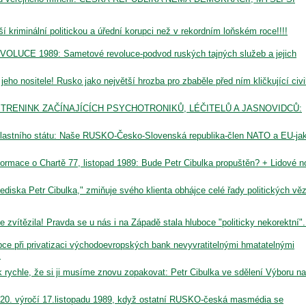
í kriminální politickou a úřední korupci než v rekordním loňském roce!!!!
VOLUCE 1989: Sametové revoluce-podvod ruských tajných služeb a jejich
o nositele! Rusko jako největší hrozba pro zbaběle před ním kličkující civil
TRENINK ZAČÍNAJÍCÍCH PSYCHOTRONIKŮ, LÉČITELŮ A JASNOVIDCŮ:
ní vlastního státu: Naše RUSKO-Česko-Slovenská republika-člen NATO a EU-ja
Informace o Chartě 77, listopad 1989: Bude Petr Cibulka propuštěn? + Lidové n
ediska Petr Cibulka," zmiňuje svého klienta obhájce celé řady politických vě
 zvítězila! Pravda se u nás i na Západě stala hluboce "politicky nekorektní"..
e při privatizaci východoevropských bank nevyvratitelnými hmatatelnými
!
k rychle, že si ji musíme znovu zopakovat: Petr Cibulka ve sdělení Výboru na
 20. výročí 17.listopadu 1989, když ostatní RUSKO-česká masmédia se