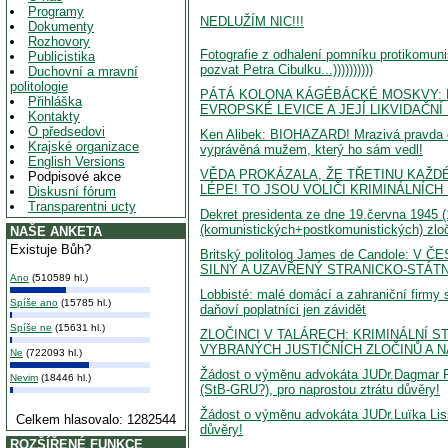
Programy
NEDLUŽÍM NIC!!!
Dokumenty
Rozhovory
Fotografie z odhalení pomníku protikomuni
Publicistika
pozvat Petra Cibulku...))))))))))
Duchovní a mravní
politologie
PÁTÁ KOLONA KÁGÉBÁCKÉ MOSKVY: EV
Přihláška
EVROPSKÉ LEVICE A JEJÍ LIKVIDAČNÍ 
Kontakty
O předsedovi
Ken Alibek: BIOHAZARD! Mrazivá pravda o
Krajské organizace
vyprávěná mužem, který ho sám vedl!
English Versions
VĚDA PROKÁZALA, ŽE TŘETINU KAŽD
Podpisové akce
LÉPE! TO JSOU VOLIČI KRIMINÁLNÍCH
Diskusní fórum
Transparentni ucty
Dekret presidenta ze dne 19.června 1945 (
(komunistických+postkomunistických) zloč
NAŠE ANKETA
Existuje Bůh?
Britský politolog James de Candol
SILNÝ A UZAVŘENÝ STRANICKO-STÁT
Ano
(510589 hl.)
Lobbisté: malé domácí a zahraniční firmy 
Spíše ano
(15785 hl.)
daňoví poplatníci jen závidět
Spíše ne
(15631 hl.)
ZLOČINCI V TALÁRECH: KRIMINÁLNÍ S
VYBRANÝCH JUSTIČNÍCH ZLOČINŮ A NÁ
Ne
(722093 hl.)
Žádost o výměnu advokáta JUDr.Dagmar R
Nevim
(18446 hl.)
(StB-GRU?), pro naprostou ztrátu důvěry!
Žádost o výměnu advokáta JUDr.Luïka Liss
Celkem hlasovalo: 1282544
důvěry!
ROZŠÍŘENÉ FUNKCE