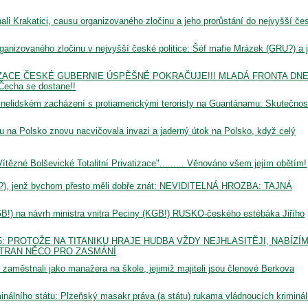
nechali Krakatici, causu organizovaného zločinu a jeho prorůstání do nejvyšší če
ganizovaného zločinu v nejvyšší české politice: Šéf mafie Mrázek (GRU?) a 
LIZACE ČESKÉ GUBERNIE ÚSPĚŠNĚ POKRAČUJE!!! MLADÁ FRONTA DN
Čecha se dostane!!
elidském zacházení s protiamerickými teroristy na Guantánamu: Skutečnos
u na Polsko znovu nacvičovala invazi a jaderný útok na Polsko, když celý
tězné Bolševické Totalitní Privatizace"......... Věnováno všem jejím obětím!
 (?), jenž bychom přesto měli dobře znát: NEVIDITELNÁ HROZBA: TAJNÁ
B!) na návrh ministra vnitra Peciny (KGB!) RUSKO-českého estébáka Jiřího
15: PROTOŽE NA TITANIKU HRAJE HUDBA VŽDY NEJHLASITĚJI, NABÍZÍ
TRAN NĚCO PRO ZASMÁNÍ
e zaměstnali jako manažera na škole, jejimiž majiteli jsou členové Berkova
álního státu: Plzeňský masakr práva (a státu) rukama vládnoucích kriminál