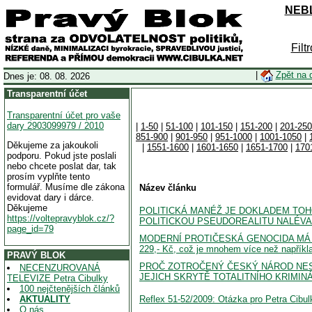
NEBL
Filt
|
Zpět na 
Dnes je: 08. 08. 2026
Transparentní účet
Transparentní účet pro vaše
dary 2903099979 / 2010
|
1-50
|
51-100
|
101-150
|
151-200
|
201-250
851-900
|
901-950
|
951-1000
|
1001-1050
|
Děkujeme za jakoukoli
|
1551-1600
|
1601-1650
|
1651-1700
|
170
podporu. Pokud jste poslali
nebo chcete poslat dar, tak
prosím vyplňte tento
formulář. Musíme dle zákona
Název článku
evidovat dary i dárce.
Děkujeme
POLITICKÁ MANÉŽ JE DOKLADEM TOHO
https://voltepravyblok.cz/?
POLITICKOU PSEUDOREALITU NALÉVAJ
page_id=79
MODERNÍ PROTIČESKÁ GENOCIDA MÁ DN
229,- Kč, což je mnohem více než napříkl
PRAVÝ BLOK
PROČ ZOTROČENÝ ČESKÝ NÁROD NES
NECENZUROVANÁ
JEJICH SKRYTĚ TOTALITNÍHO KRIMINÁ
TELEVIZE Petra Cibulky
100 nejčtenějších článků
Reflex 51-52/2009: Otázka pro Petra Cibul
AKTUALITY
O nás