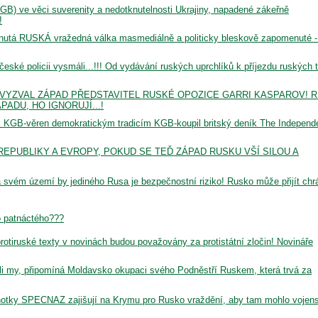
GB) ve věci suverenity a nedotknutelnosti Ukrajiny, napadené zákeřně
!
nutá RUSKÁ vražedná válka masmediálně a politicky bleskově zapomenuté -
eské policii vysmáli...!!! Od vydávání ruských uprchlíků k příjezdu ruských 
 VYZVAL ZÁPAD PŘEDSTAVITEL RUSKÉ OPOZICE GARRI KASPAROV! R
PADU, HO IGNORUJÍ...!
k KGB-věren demokratickým tradicím KGB-koupil britský deník The Independ
 REPUBLIKY A EVROPY, POKUD SE TEĎ ZÁPAD RUSKU VŠÍ SILOU A
a svém území by jediného Rusa je bezpečnostní riziko! Rusko může přijít chrá
o patnáctého???
iruské texty v novinách budou považovány za protistátní zločin! Novináře
i my, připomíná Moldavsko okupaci svého Podněstří Ruskem, která trvá za
otky SPECNAZ zajišují na Krymu pro Rusko vraždění, aby tam mohlo vojen