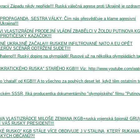
acii Západu nikdy nepřijde!!! Ruská válečná agrese proti Ukrajině je ozdrav
ROPAGANDA, SESTRA VÁLKY: Čím nás přesvědčuje a klame agresivní
krajina!!!
 VLASTIZRÁDNÍ PRODEJNÍ VLÁDNÍ ZBABĚLCI V ŽOLDU PUTINOVA K
 PROTIČESKÝ KAZAČOK!!!
É UKRAJINĚ ZAČALA!!! RUSKEM INFILTROVANÉ NATO A EU OPĚT
LERŮV SCÉNÁŘ ODTRŽENÍ SUDET!!!
haleno!!! Ruský doping na olympiádě! Rusové už na několika olympiádách ta
ATICKÉHO RUSKA" STARÉHO KGB!!! Viz: http://www.youtube.com/wat
o 'chataři' od KGB!!! A to všechno za pouhých deset let, když těm ostatním t
stickém SSSR, říká producentka dokumentárního "olympijského" filmu "Putino
 VLASTIZRÁDCE MILOŠE ZEMANA (KGB+ruská vojenská špionáž GRU)
 VÁŠ RUSKÝ PRESIDENT!!!
É RUSKO" KGB STÁLE VÍCE OBDIVUJE J.V.STALINA, KTERÝ RUKAMA
SKÝCH OBČANŮ?!!