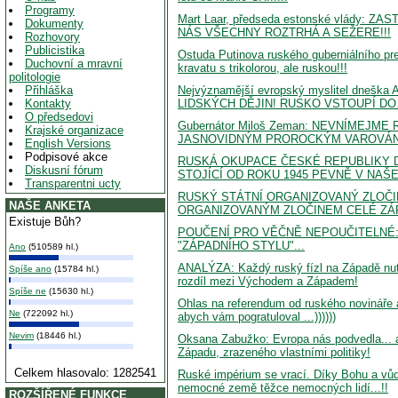
Programy
Mart Laar, předseda estonské vlády
Dokumenty
NÁS VŠECHNY ROZTRHÁ A SEŽERE!!!
Rozhovory
Publicistika
Ostuda Putinova ruského guberniálního pr
Duchovní a mravní
kravatu s trikolorou, ale ruskou!!!
politologie
Nejvýznamější evropský myslitel dne
Přihláška
LIDSKÝCH DĚJIN! RUSKO VSTOUPÍ DO
Kontakty
O předsedovi
Gubernátor Miloš Zeman: NEVNÍMEJM
Krajské organizace
JASNOVIDNÝM PROROCKÝM VAROVÁNÍ
English Versions
Podpisové akce
RUSKÁ OKUPACE ČESKÉ REPUBLIKY D
Diskusní fórum
STOJÍCÍ OD ROKU 1945 PEVNĚ V NAŠE
Transparentni ucty
RUSKÝ STÁTNÍ ORGANIZOVANÝ ZLOČI
NAŠE ANKETA
ORGANIZOVANÝM ZLOČINEM CELÉ ZÁP
Existuje Bůh?
POUČENÍ PRO VĚČNĚ NEPOUČITELNÉ:
"ZÁPADNÍHO STYLU"...
Ano
(510589 hl.)
ANALÝZA: Každý ruský fízl na Západě nutn
Spíše ano
(15784 hl.)
rozdíl mezi Východem a Západem!
Spíše ne
(15630 hl.)
Ohlas na referendum od ruského novináře 
Ne
(722092 hl.)
abych vám pogratuloval ...))))))
Nevim
(18446 hl.)
Oksana Zabužko: Evropa nás podvedla... a
Západu, zrazeného vlastními politiky!
Celkem hlasovalo: 1282541
Ruské impérium se vrací. Díky Bohu a vůd
nemocné země těžce nemocných lidí...!!
ROZŠÍŘENÉ FUNKCE