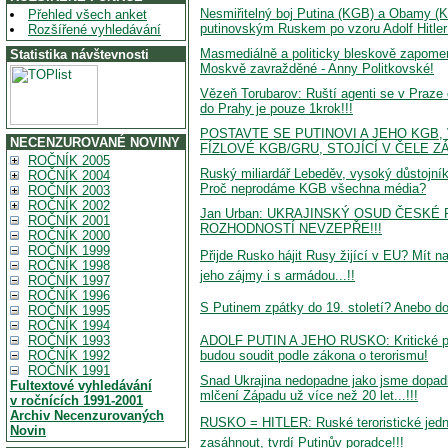
Nesmiřitelný boj Putina (KGB) a Obamy (K
Přehled všech anket
putinovským Ruskem po vzoru Adolf Hitler
Rozšířené vyhledávání
Masmediálně a politicky bleskově zapome
Statistika návštevnosti
Moskvě zavražděné - Anny Politkovské!
Vězeň Torubarov: Ruští agenti se v Praze č
do Prahy je pouze 1krok!!!
POSTAVTE SE PUTINOVI A JEHO KGB,
NECENZUROVANÉ NOVINY
FÍZLOVÉ KGB/GRU, STOJÍCÍ V ČELE ZÁ
ROČNÍK 2005
Ruský miliardář Lebeděv, vysoký důstojní
ROČNÍK 2004
Proč neprodáme KGB všechna média?
ROČNÍK 2003
ROČNÍK 2002
Jan Urban: UKRAJINSKÝ OSUD ČESKÉ
ROČNÍK 2001
ROZHODNOSTÍ NEVZEPŘE!!!
ROČNÍK 2000
ROČNÍK 1999
Přijde Rusko hájit Rusy žijící v EU? Mít n
ROČNÍK 1998
jeho zájmy i s armádou...!!
ROČNÍK 1997
ROČNÍK 1996
S Putinem zpátky do 19. století? Anebo d
ROČNÍK 1995
ROČNÍK 1994
ADOLF PUTIN A JEHO RUSKO: Kritické prot
ROČNÍK 1993
budou soudit podle zákona o terorismu!
ROČNÍK 1992
ROČNÍK 1991
Snad Ukrajina nedopadne jako jsme dopadl
Fultextové vyhledávání
mlčení Západu už více než 20 let...!!!
v ročnících 1991-2001
Archiv Necenzurovaných
RUSKO = HITLER: Ruské teroristické jedn
Novin
zasáhnout, tvrdí Putinův poradce!!!