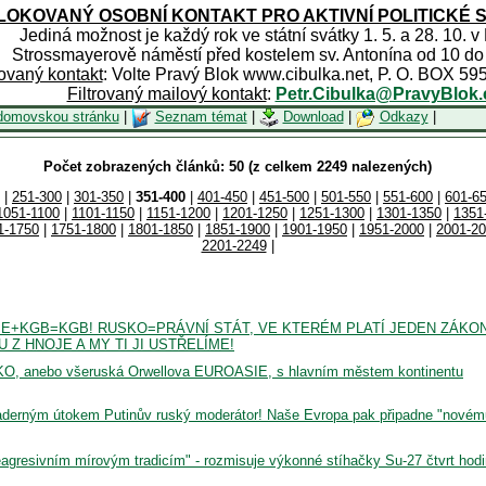
OKOVANÝ OSOBNÍ KONTAKT PRO AKTIVNÍ POLITICKÉ 
Jediná možnost je každý rok ve státní svátky 1. 5. a 28. 10. v
Strossmayerově náměstí před kostelem sv. Antonína od 10 do
rovaný kontakt
: Volte Pravý Blok www.cibulka.net, P. O. BOX 59
Filtrovaný mailový kontakt
:
Petr.Cibulka@PravyBlok.
domovskou stránku
|
Seznam témat
|
Download
|
Odkazy
|
Počet zobrazených článků: 50 (z celkem 2249 nalezených)
|
251-300
|
301-350
|
351-400
|
401-450
|
451-500
|
501-550
|
551-600
|
601-6
1051-1100
|
1101-1150
|
1151-1200
|
1201-1250
|
1251-1300
|
1301-1350
|
1351
1-1750
|
1751-1800
|
1801-1850
|
1851-1900
|
1901-1950
|
1951-2000
|
2001-2
2201-2249
|
+KGB=KGB! RUSKO=PRÁVNÍ STÁT, VE KTERÉM PLATÍ JEDEN ZÁKO
 Z HNOJE A MY TI JI USTŘELÍME!
KO, anebo všeruská Orwellova EUROASIE, s hlavním městem kontinentu
 jaderným útokem Putinův ruský moderátor! Naše Evropa pak připadne "novém
gresivním mírovým tradicím" - rozmisuje výkonné stíhačky Su-27 čtvrt hod