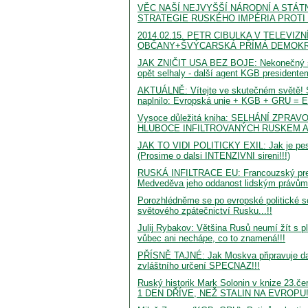
VĚC NAŠÍ NEJVYŠŠÍ NÁRODNÍ A STÁT
STRATEGIE RUSKÉHO IMPÉRIA PROT
2014.02.15. PETR CIBULKA V TELEVI
OBČANY+ŠVÝCARSKÁ PŘÍMÁ DEMOKRA
JAK ZNIČIT USA BEZ BOJE: Nekonečný s
opět selhaly - další agent KGB presidentem
AKTUÁLNĚ: Vítejte ve skutečném světě
naplnilo: Evropská unie + KGB + GRU = 
Vysoce důležitá kniha: SELHÁNÍ ZP
HLUBOCE INFILTROVANÝCH RUSKEM A Č
JAK TO VIDI POLITICKY EXIL: Jak je pes
(Prosime o dalsi INTENZIVNI sireni!!!)
RUSKÁ INFILTRACE EU: Francouzský presid
Medveděva jeho oddanost lidským právům
Porozhlédněme se po evropské politické sc
světového zpátečnictví Rusku...!!
Julij Rybakov: Většina Rusů neumí žít s
vůbec ani nechápe, co to znamená!!!
PŘÍSNĚ TAJNÉ: Jak Moskva připravuje dal
zvláštního určení SPECNAZ!!!
Ruský historik Mark Solonin v knize 23
1 DEN DŘÍVE, NEŽ STALIN NA EVROPU!