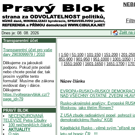
NEBL
Filt
|
Zpět na 
Dnes je: 08. 08. 2026
Transparentní účet
Transparentní účet pro vaše
dary 2903099979 / 2010
|
1-50
|
51-100
|
101-150
|
151-200
|
201-250
851-900
|
901-950
|
951-1000
|
1001-1050
|
Děkujeme za jakoukoli
|
1551-1600
|
1601-1650
|
1651-1700
|
170
podporu. Pokud jste poslali
nebo chcete poslat dar, tak
prosím vyplňte tento
formulář. Musíme dle zákona
Název článku
evidovat dary i dárce.
Děkujeme
EVROPA+RUSKO=RUSKO! DEMOKRACIE
https://voltepravyblok.cz/?
NAD VŠECHNY OSTATNÍ: ZVEDNI HLAVU
page_id=79
Rusko-ukrajinské analýzy: Evropské RUS
Moskvou, jako třetím Římem?
PRAVÝ BLOK
Z USA zbude radioaktivní popel, pohrozil
NECENZUROVANÁ
demokratickému Rusku" KGB
TELEVIZE Petra Cibulky
100 nejčtenějších článků
Kágébácké Rusko - věrné svým "přísně nea
AKTUALITY
letu od hranic ČR...!!!
O nás