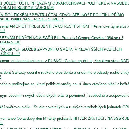
NÍ DŮLEŽITOSTI: INTENZIVNÍ ODNÁRODŇOVACÍ POLITICKÉ A MASMEDI
I VŠEM NERUSKÝM NÁRODŮM
ZNÍM POLITICKÉM SPEKTRU ČT24: ODVOLATELNOST POLITIKŮ PŘÍMO
CIE kontra NAŠE RUSKÉ SOVĚTY
eriál AMERIČTÍ PRESIDENTI JAKO RUŠTÍ ŠPIONI!!! Americké tajné služb
!!!
! SEZNAM RUDÝCH KOMISAŘŮ EU! Proroctví George Orwella 1984 se už
EUROASIE!!!
RAVODAJSKÝCH SLUŽEB ZÁPADNÍHO SVĚTA, V NEJVYŠŠÍCH POZICÍCH
ÍNOU...!!!
tovan anti-amerikanismus v RUSKO - Ceske republice, clenskem state NAT
ent Sarkozy ocenil u ruského presidenta a dnešního předsedy ruské vlád
!
éně a podívejme se, které politické směry se už dnes otevřeně hlásí k bašt
 plným vědomím svých občanských práv a povinností, svobodně a zodpovědně
ší světovou válku: Studie sovětských a ruských teroristických jednotek GR
.červen aneb Opravdový den M fakty prokázal: HITLER ZAÚTOČIL NA SSSR J
!!