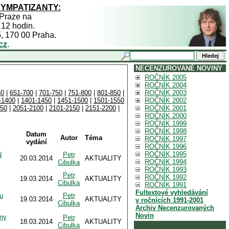
SYMPATIZANTY:
 Praze na
 12 hodin.
5, 170 00 Praha.
cz
.
NECENZUROVANÉ NOVINY
ROČNÍK 2005
ROČNÍK 2004
50
|
651-700
|
701-750
|
751-800
|
801-850
|
ROČNÍK 2003
-1400
|
1401-1450
|
1451-1500
|
1501-1550
ROČNÍK 2002
050
|
2051-2100
|
2101-2150
|
2151-2200
|
ROČNÍK 2001
ROČNÍK 2000
ROČNÍK 1999
ROČNÍK 1998
Datum
Autor
Téma
ROČNÍK 1997
vydání
ROČNÍK 1996
ROČNÍK 1995
N
Petr
20.03.2014
AKTUALITY
ROČNÍK 1994
Cibulka
ROČNÍK 1993
Petr
ROČNÍK 1992
19.03.2014
AKTUALITY
Cibulka
ROČNÍK 1991
Fultextové vyhledávání
u
Petr
19.03.2014
AKTUALITY
v ročnících 1991-2001
Cibulka
Archiv Necenzurovaných
Novin
iny
Petr
18.03.2014
AKTUALITY
Cibulka