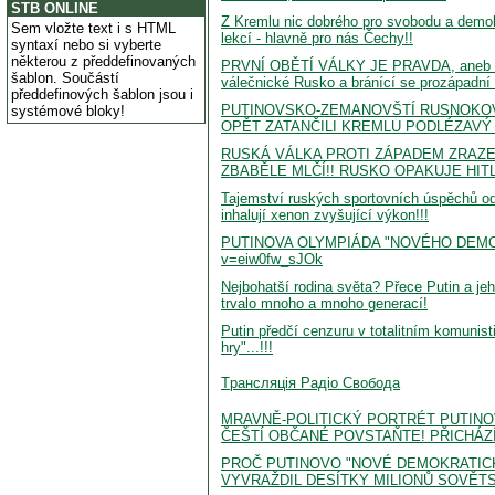
STB ONLINE
Z Kremlu nic dobrého pro svobodu a demokr
Sem vložte text i s HTML
lekcí - hlavně pro nás Čechy!!
syntaxí nebo si vyberte
některou z předdefinovaných
PRVNÍ OBĚTÍ VÁLKY JE PRAVDA, aneb P
šablon. Součástí
válečnické Rusko a bránící se prozápadní U
předdefinových šablon jsou i
PUTINOVSKO-ZEMANOVŠTÍ RUSNOKOVI
systémové bloky!
OPĚT ZATANČILI KREMLU PODLÉZAVÝ
RUSKÁ VÁLKA PROTI ZÁPADEM ZRAZEN
ZBABĚLE MLČÍ!! RUSKO OPAKUJE HIT
Tajemství ruských sportovních úspěchů od
inhalují xenon zvyšující výkon!!!
PUTINOVA OLYMPIÁDA "NOVÉHO DEMOKR
v=eiw0fw_sJOk
Nejbohatší rodina světa? Přece Putin a jeh
trvalo mnoho a mnoho generací!
Putin předčí cenzuru v totalitním komuni
hry"...!!!
Tрансляція Радіо Свобода
MRAVNĚ-POLITICKÝ PORTRÉT PUTINOVA
ČEŠTÍ OBČANÉ POVSTAŇTE! PŘICHÁZÍ
PROČ PUTINOVO "NOVÉ DEMOKRATICK
VYVRAŽDIL DESÍTKY MILIONŮ SOVĚT