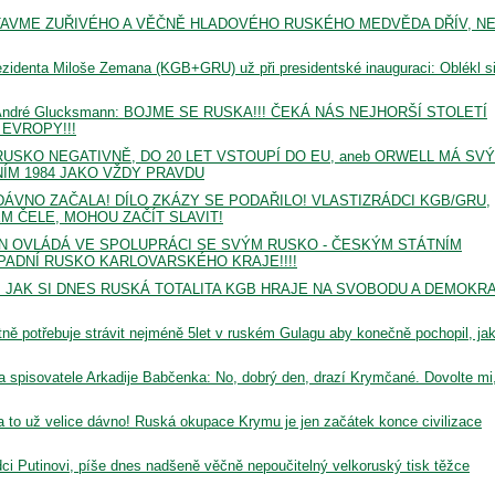
: ZASTAVME ZUŘIVÉHO A VĚČNĚ HLADOVÉHO RUSKÉHO MEDVĚDA DŘÍV, N
ezidenta Miloše Zemana (KGB+GRU) už při presidentské inauguraci: Oblékl s
ška André Glucksmann: BOJME SE RUSKA!!! ČEKÁ NÁS NEJHORŠÍ STOLETÍ
 EVROPY!!!
E RUSKO NEGATIVNĚ, DO 20 LET VSTOUPÍ DO EU, aneb ORWELL MÁ SV
M 1984 JAKO VŽDY PRAVDU
ÁVNO ZAČALA! DÍLO ZKÁZY SE PODAŘILO! VLASTIZRÁDCI KGB/GRU,
M ČELE, MOHOU ZAČÍT SLAVIT!
N OVLÁDÁ VE SPOLUPRÁCI SE SVÝM RUSKO - ČESKÝM STÁTNÍM
ADNÍ RUSKO KARLOVARSKÉHO KRAJE!!!!
 JAK SI DNES RUSKÁ TOTALITA KGB HRAJE NA SVOBODU A DEMOKRA
ě potřebuje strávit nejméně 5let v ruském Gulagu aby konečně pochopil, jak
a spisovatele Arkadije Babčenka: No, dobrý den, drazí Krymčané. Dovolte mi
 to už velice dávno! Ruská okupace Krymu je jen začátek konce civilizace
ci Putinovi, píše dnes nadšeně věčně nepoučitelný velkoruský tisk těžce