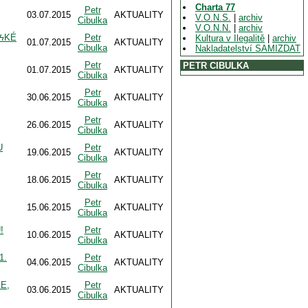
Charta 77
Petr
03.07.2015
AKTUALITY
V.O.N.S.
|
archiv
Cibulka
V.O.N.N.
|
archiv
ϟϟKÉ
Petr
Kultura v Ilegalitě
|
archiv
01.07.2015
AKTUALITY
Cibulka
Nakladatelství SAMIZDAT
Petr
PETR CIBULKA
01.07.2015
AKTUALITY
Cibulka
Petr
30.06.2015
AKTUALITY
Cibulka
Petr
26.06.2015
AKTUALITY
Cibulka
U
Petr
19.06.2015
AKTUALITY
Cibulka
Petr
18.06.2015
AKTUALITY
Cibulka
Petr
15.06.2015
AKTUALITY
Cibulka
!
Petr
10.06.2015
AKTUALITY
Cibulka
1.
Petr
04.06.2015
AKTUALITY
Cibulka
E,
Petr
03.06.2015
AKTUALITY
Cibulka