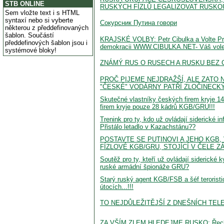
STB ONLINE
RUSKÝCH FÍZLŮ LEGALIZOVAT RUSKO
Sem vložte text i s HTML
syntaxí nebo si vyberte
Сокурсник Путина говори
některou z předdefinovaných
šablon. Součástí
KRAJSKÉ VOLBY: Petr Cibulka a Volte 
předdefinových šablon jsou i
demokracii WWW.CIBULKA.NET- Váš voleb
systémové bloky!
ZNÁMÝ RUS O RUSECH A RUSKU BEZ CEN
PROČ PIJEME NEJDRAŽŠÍ, ALE ZATO 
"ČESKÉ" VODÁRNY PATŘÍ ZLOČINECK
Skutečné vlastníky českých firem kryje 1
firem kryje pouze 28 kádrů KGB/GRU!!!
Trenink pro ty, kdo už ovládají siderické 
Přistálo letadlo v Kazachstánu??
POSTAVTE SE PUTINOVI A JEHO KGB,
FÍZLOVÉ KGB/GRU, STOJÍCÍ V ČELE ZÁ
Soutěž pro ty, kteří už ovládají siderické 
ruské armádní špionáže GRU?
Starý ruský agent KGB/FSB a šéf terorist
útocích...!!!
TO NEJDŮLEŽITĚJŠÍ Z DNEŠNÍCH TELE
ZA VŠÍM ZLEM HLEDEJME RUSKO: Řeckou kr