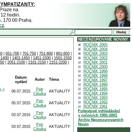
SYMPATIZANTY:
 Praze na
 12 hodin.
5, 170 00 Praha.
cz
.
NECENZUROVANÉ NOVINY
ROČNÍK 2005
ROČNÍK 2004
50
|
651-700
|
701-750
|
751-800
|
801-850
|
ROČNÍK 2003
-1400
|
1401-1450
|
1451-1500
|
1501-1550
ROČNÍK 2002
050
|
2051-2100
|
2101-2150
|
2151-2200
|
ROČNÍK 2001
ROČNÍK 2000
ROČNÍK 1999
ROČNÍK 1998
Datum
Autor
Téma
ROČNÍK 1997
vydání
ROČNÍK 1996
ROČNÍK 1995
k +
Petr
06.07.2015
AKTUALITY
ROČNÍK 1994
Cibulka
ROČNÍK 1993
Petr
ROČNÍK 1992
05.07.2015
AKTUALITY
Cibulka
ROČNÍK 1991
Fultextové vyhledávání
Petr
03.07.2015
AKTUALITY
v ročnících 1991-2001
Cibulka
Archiv Necenzurovaných
Novin
Petr
03.07.2015
AKTUALITY
Cibulka