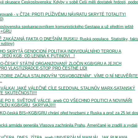
 okupace Československa: Kdyby v sobě Češi měli dostatek hrdosti, podpoř
cenzurovaně - v ČT24: PROTI PLÍŽIVÉMU NÁVRATU SKRYTÉ TOTALITY!
0)
koslovenska spolupracovníkem komunistického Gestapa a už předtím ještě
B+GRU
AKÁZANÁ FAKTA O DNEŠNÍM RUSKU: Ruská populace. Statistiky, fakta
ruštiny)
HO SKRYTÁ GENOCIDNÍ POLITIKA INDIVIDUÁLNÍHO TERORU A
EDŮ KGB: OD LENINA K PUTINOVI...!
O-ČESKÝ STÁTNÍ ORGANIZOVANÝ ZLOČIN KGB/GRU A JEJICH
RO VLASTIZRÁDCE-STOP PRO ČESTNÉ LIDI
STORIE ZAČALA STALINOVÝM "OSVOBOZENÍM". VÍME O NÍ NEUVĚŘIT
.
=VÁLKA! JAKÉ VÁLEČNÉ CÍLE SLEDOVAL STALINŮV MARX-SATANSKÝ
E SKUTEČNOSTI!!!
 PO II. SVĚTOVÉ VÁLCE, aneb CO VŠECHNO POLITICI A NOVINÁŘI
OLDU KGB/GRU, SKRÝVAJÍ!!!
česká BIS=KGB/GRU chrání před hrozbami z Ruska a proč za 25 let dos
armáda generála Vlasova zachránila Prahu, Američané je zradili a vydali
ČERA, DNES, ZÍTRA, aneb UNIVERZÁLNÍ MANUÁL, JAK RUKAMA