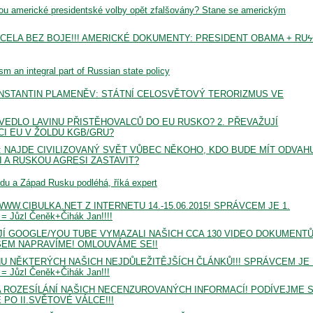
ou americké presidentské volby opět zfalšovány? Stane se americkým
 ZCELA BEZ BOJE!!! AMERICKÉ DOKUMENTY: PRESIDENT OBAMA + RU
 an integral part of Russian state policy
KONSTANTIN PLAMENĚV: STÁTNÍ CELOSVĚTOVÝ TERORIZMUS VE
: 1. ZVEDLO LAVINU PŘISTĚHOVALCŮ DO EU RUSKO? 2. PŘEVAŽUJÍ
CI EU V ŽOLDU KGB/GRU?
: NAJDE CIVILIZOVANÝ SVĚT VŮBEC NĚKOHO, KDO BUDE MÍT ODVAH
 A RUSKOU AGRESI ZASTAVIT?
du a Západ Rusku podléhá, říká expert
W.CIBULKA.NET Z INTERNETU 14.-15.06.2015! SPRÁVCEM JE 1.
Jůzl Čeněk+Čihák Jan!!!!
JÍ GOOGLE/YOU TUBE VYMAZALI NAŠICH CCA 130 VIDEO DOKUMENTŮ
SEM NAPRAVÍME! OMLOUVÁME SE!!
 NĚKTERÝCH NAŠICH NEJDŮLEŽITĚJŠÍCH ČLÁNKŮ!!! SPRÁVCEM JE 
Jůzl Čeněk+Čihák Jan!!!
 ROZESÍLÁNÍ NAŠICH NECENZUROVANÝCH INFORMACÍ! PODÍVEJME S
PO II.SVĚTOVÉ VÁLCE!!!