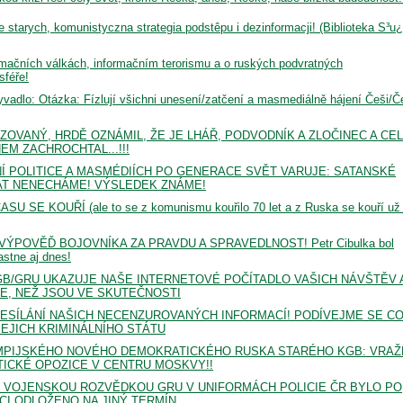
 starych, komunistyczna strategia podstêpu i dezinformacji! (Biblioteka S³u
mačních válkách, informačním terorismu a o ruských podvratných
sféře!
 kyvadlo: Otázka: Fízlují všichni unesení/zatčení a masmediálně hájení Češi/
ZOVANÝ, HRDĚ OZNÁMIL, ŽE JE LHÁŘ, PODVODNÍK A ZLOČINEC A CE
EM ZACHROCHTAL...!!!
Í POLITICE A MASMÉDIÍCH PO GENERACE SVĚT VARUJE: SATANSKÉ
AT NENECHÁME! VÝSLEDEK ZNÁME!
U SE KOUŘÍ (ale to se z komunismu kouřilo 70 let a z Ruska se kouří už
VÝPOVĚĎ BOJOVNÍKA ZA PRAVDU A SPRAVEDLNOST! Petr Cibulka bol
astne aj dnes!
GB/GRU UKAZUJE NAŠE INTERNETOVÉ POČÍTADLO VAŠICH NÁVŠTĚV 
JE, NEŽ JSOU VE SKUTEČNOSTI
ESÍLÁNÍ NAŠICH NECENZUROVANÝCH INFORMACÍ! PODÍVEJME SE CO
JEJICH KRIMINÁLNÍHO STÁTU
YMPIJSKÉHO NOVÉHO DEMOKRATICKÉHO RUSKA STARÉHO KGB: VRAŽ
ICKÉ OPOZICE V CENTRU MOSKVY!!
 VOJENSKOU ROZVĚDKOU GRU V UNIFORMÁCH POLICIE ČR BYLO PO
CI ODLOŽENO NA JINÝ TERMÍN