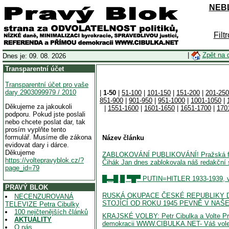
NEBL
Filt
|
Zpět na 
Dnes je: 09. 08. 2026
Transparentní účet
Transparentní účet pro vaše
dary 2903099979 / 2010
|
1-50
|
51-100
|
101-150
|
151-200
|
201-250
851-900
|
901-950
|
951-1000
|
1001-1050
|
Děkujeme za jakoukoli
|
1551-1600
|
1601-1650
|
1651-1700
|
170
podporu. Pokud jste poslali
nebo chcete poslat dar, tak
prosím vyplňte tento
formulář. Musíme dle zákona
Název článku
evidovat dary i dárce.
Děkujeme
ZABLOKOVÁNÍ PUBLIKOVÁNÍ! Pražská fi
https://voltepravyblok.cz/?
Čihák Jan dnes zablokovala náš redakční
page_id=79
█▬█ █ ▀█▀ PUTIN=HITLER 1933-1939, včetn
PRAVÝ BLOK
RUSKÁ OKUPACE ČESKÉ REPUBLIKY D
NECENZUROVANÁ
STOJÍCÍ OD ROKU 1945 PEVNĚ V NAŠE
TELEVIZE Petra Cibulky
100 nejčtenějších článků
KRAJSKÉ VOLBY: Petr Cibulka a Volte 
AKTUALITY
demokracii WWW.CIBULKA.NET- Váš voleb
O nás