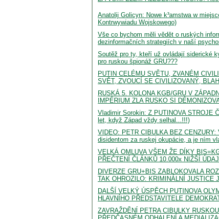
Anatolij Golicyn: Nowe k³amstwa w miejsce
Kontrwywiadu Wojskowego)
Vše co bychom měli vědět o ruských infor
dezinformačních strategiích v naší psycho
Soutěž pro ty, kteří už ovládají siderické
pro ruskou špionáž GRU???
PUTIN CELÉMU SVĚTU, ZVANÉM CIVILI
SVĚT, ZVOUCÍ SE CIVILIZOVANÝ, BLAH
RUSKÁ 5. KOLONA KGB/GRU V ZÁPADN
IMPÉRIUM ZLA RUSKO SI DÉMONIZOV
Vladimir Sorokin: Z PUTINOVA STROJE ČAS
let, když Západ vždy selhal...!!!)
VIDEO: PETR CIBULKA BEZ CENZURY: 
disidentom za ruskej okupácie, a je ním vl
VELKÁ OMLUVA VŠEM ŽE DÍKY BIS=K
PŘEČTENÍ ČLÁNKŮ 10.000x NIŽŠÍ ÚDA
DIVERZE GRU+BIS ZABLOKOVALA ROZ
TAK OHROZILO: KRIMINÁLNÍ JUSTICE 
DALŠÍ VELKÝ ÚSPĚCH PUTINOVA OL
HLAVNÍHO PŘEDSTAVITELE DEMOKRAT
ZAVRAŽDĚNÍ PETRA CIBULKY RUSKOU
PŘEDČASNÉM ODHALENÍ A MEDIALIZA