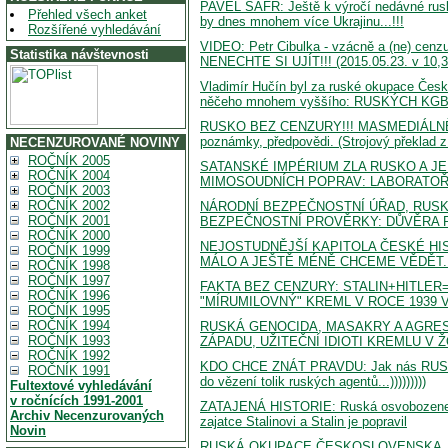
PAVEL ŠAFR: Ještě k výročí nedávné ruské
Přehled všech anket
by dnes mnohem více Ukrajinu...!!!
Rozšířené vyhledávání
VIDEO: Petr Cibulka - vzácně a (ne) 
Statistika návštevnosti
NENECHTE SI UJÍT!!! (2015.05.23. v 10,3
Vladimír Hučín byl za ruské okupace Čes
něčeho mnohem vyššího: RUSKÝCH KG
RUSKO BEZ CENZURY!!! MASMEDIÁLNĚ Z
poznámky, předpovědi. (Strojový překlad z 
NECENZUROVANÉ NOVINY
ROČNÍK 2005
SATANSKÉ IMPÉRIUM ZLA RUSKO A JE
ROČNÍK 2004
MIMOSOUDNÍCH POPRAV: LABORATOŘ J
ROČNÍK 2003
ROČNÍK 2002
NÁRODNÍ BEZPEČNOSTNÍ ÚŘAD, RUSK
ROČNÍK 2001
BEZPEČNOSTNÍ PROVĚRKY: DŮVĚRA P
ROČNÍK 2000
NEJOSTUDNĚJŠÍ KAPITOLA ČESKÉ HI
ROČNÍK 1999
MÁLO A JEŠTĚ MÉNĚ CHCEME VĚDĚT..
ROČNÍK 1998
ROČNÍK 1997
FAKTA BEZ CENZURY: STALIN+HITLER
ROČNÍK 1996
"MÍRUMILOVNÝ" KREML V ROCE 1939 V
ROČNÍK 1995
ROČNÍK 1994
RUSKÁ GENOCIDA, MASAKRY A AGRESE
ROČNÍK 1993
ZÁPADU, UŽITEČNÍ IDIOTI KREMLU V Ž
ROČNÍK 1992
KDO CHCE ZNÁT PRAVDU: Jak nás RUSKO-
ROČNÍK 1991
do vězení tolik ruských agentů...)))))))))
Fultextové vyhledávání
v ročnících 1991-2001
ZATAJENÁ HISTORIE: Ruská osvobozenecká 
Archiv Necenzurovaných
zajatce Stalinovi a Stalin je popravil
Novin
RUSKÁ OKUPACE ČESKOSLOVENSKA, V