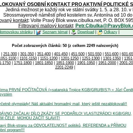
OKOVANÝ OSOBNÍ KONTAKT PRO AKTIVNÍ POLITICKÉ 
Jediná možnost je každý rok ve státní svátky 1. 5. a 28. 10. v
Strossmayerově náměstí před kostelem sv. Antonína od 10 do
rovaný kontakt
: Volte Pravý Blok www.cibulka.net, P. O. BOX 59
Filtrovaný mailový kontakt
:
Petr.Cibulka@PravyBlok.
domovskou stránku
|
Seznam témat
|
Download
|
Odkazy
|
Počet zobrazených článků: 50 (z celkem 2249 nalezených)
|
251-300
|
301-350
|
351-400
|
401-450
|
451-500
|
501-550
|
551-600
|
601-6
1051-1100
|
1101-1150
|
1151-1200
|
1201-1250
|
1251-1300
|
1301-1350
|
1351
1-1750
|
1751-1800
|
1801-1850
|
1851-1900
|
1901-1950
|
1951-2000
|
2001-2
2201-2249
|
rma PRVNÍ POČÍTAČOVÁ (=satanská Trojice KGB/GRU/BIS?) = Jůzl Čeně
 systém
ě olympiády! Náš aktuální hromadný mail, který ještě nezablokovali!!
ÁVNO ZAČALA! DÍLO ZKÁZY SE PODAŘILO! VLASTIZRÁDCI KGB/GRU,
M ČELE, MOHOU ZAČÍT SLAVIT!
Pravý Blok-stranu za ODVOLATELNOST politiků, REFERENDA a PŘÍMOU
ní program!!!