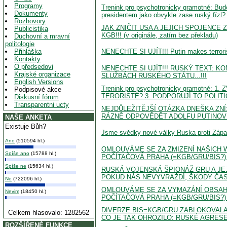
Programy
Trenink pro psychotronicky gramotné: Bud
Dokumenty
presidentem jako obvykle zase ruský fízl?
Rozhovory
JAK ZNIČIT USA A JEJICH SPOJENCE
Publicistika
KGB!!! (v originále, zatím bez překladu)
Duchovní a mravní
politologie
NENECHTE SI UJÍT!!! Putin makes terrorism
Přihláška
Kontakty
O předsedovi
NENECHTE SI UJÍT!!! RUSKÝ TEXT: 
Krajské organizace
SLUŽBÁCH RUSKÉHO STÁTU...!!!
English Versions
Trenink pro psychotronicky gramotné
Podpisové akce
TERORISTÉ? 3. PODPORUJÍ TO POLITI
Diskusní fórum
Transparentni ucty
NEJDŮLEŽITĚJŠÍ OTÁZKA DNEŠKA ZNÍ
RÁZNĚ ODPOVĚDĚT ADOLFU PUTINOVI
NAŠE ANKETA
Existuje Bůh?
Jsme svědky nové války Ruska proti Zápa
Ano
(510594 hl.)
OMLOUVÁME SE ZA ZMIZENÍ NAŠICH WW
Spíše ano
(15788 hl.)
POČÍTAČOVÁ PRAHA (=KGB/GRU/BIS?) = 
Spíše ne
(15634 hl.)
RUSKÁ VOJENSKÁ ŠPIONÁŽ GRU A JE
POKUD NÁS NEVYVRAŽDÍ, ŠKODY ČA
Ne
(722096 hl.)
OMLOUVÁME SE ZA VYMAZÁNÍ OBSAHU
Nevim
(18450 hl.)
POČÍTAČOVÁ PRAHA (=KGB/GRU/BIS?) = 
DIVERZE BIS=KGB/GRU ZABLOKOVALA
Celkem hlasovalo: 1282562
CO JE TAK OHROZILO: RUSKÉ AGRESE 
ROZŠÍŘENÉ FUNKCE