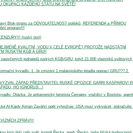
U OKUPACI KAŽDÉHO STÁTU NA SVĚTĚ!
Pravý Blok-stranu za ODVOLATELNOST politiků, REFERENDA a PŘÍMOU
ní program!!!
ZURY!!! (ruský text)
NEJMÉNĚ KVALITNÍ, VODU V CELÉ EVROPĚ? PROTOŽE NADSTÁTNÍ
ÝM RUSKÝM KGB A GRU!!
4 nastrčených jednatelů ruských KGB/GRU, když 21.000 vlastníků světových
informační kyvadlo: 1. Je zmizení 1.malajsijského letadla operací GRU??? 2.
 VYZVAL ZÁPAD PŘEDSTAVITEL RUSKÉ OPOZICE GARRI KASPAROV! R
PADU, HO IGNORUJÍ...!
kyvadlo: Otázka: Je antiamerický terorista Černajev, vraždící v Bostonu, agent
ické Al-Káidy Ajmán Zaváhrí opět vyhrožuje: USA musí vykrvácet, pokračujte 
VIZNÍCH ZPRÁV!!!
izi řeší celý svět, kromě Řecka, aneb, Řecko, naše blízká budoucnost...