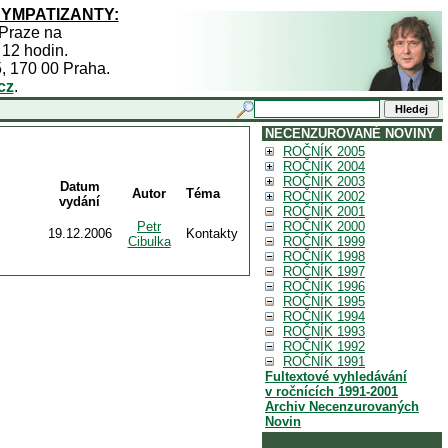
SYMPATIZANTY:
 Praze na
 12 hodin.
5, 170 00 Praha.
cz
.
NECENZUROVANÉ NOVINY
ROČNÍK 2005
ROČNÍK 2004
ROČNÍK 2003
Datum
Autor
Téma
ROČNÍK 2002
vydání
ROČNÍK 2001
Petr
ROČNÍK 2000
19.12.2006
Kontakty
Cibulka
ROČNÍK 1999
ROČNÍK 1998
ROČNÍK 1997
ROČNÍK 1996
ROČNÍK 1995
ROČNÍK 1994
ROČNÍK 1993
ROČNÍK 1992
ROČNÍK 1991
Fultextové vyhledávání
v ročnících 1991-2001
Archiv Necenzurovaných
Novin