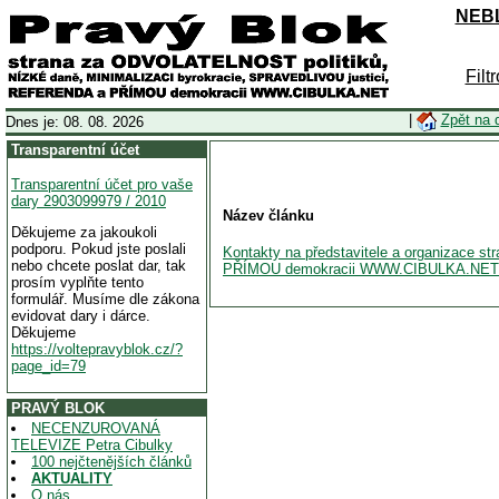
NEBL
Filt
|
Zpět na 
Dnes je: 08. 08. 2026
Transparentní účet
Transparentní účet pro vaše
dary 2903099979 / 2010
Název článku
Děkujeme za jakoukoli
podporu. Pokud jste poslali
Kontakty na představitele a organizace 
nebo chcete poslat dar, tak
PŘÍMOU demokracii WWW.CIBULKA.NET
prosím vyplňte tento
formulář. Musíme dle zákona
evidovat dary i dárce.
Děkujeme
https://voltepravyblok.cz/?
page_id=79
PRAVÝ BLOK
NECENZUROVANÁ
TELEVIZE Petra Cibulky
100 nejčtenějších článků
AKTUALITY
O nás