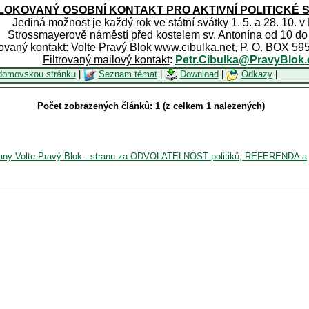
OKOVANÝ OSOBNÍ KONTAKT PRO AKTIVNÍ POLITICKÉ 
Jediná možnost je každý rok ve státní svátky 1. 5. a 28. 10. v
Strossmayerově náměstí před kostelem sv. Antonína od 10 do
rovaný kontakt
: Volte Pravý Blok www.cibulka.net, P. O. BOX 59
Filtrovaný mailový kontakt
:
Petr.Cibulka@PravyBlok.
domovskou stránku
|
Seznam témat
|
Download
|
Odkazy
|
Počet zobrazených článků: 1 (z celkem 1 nalezených)
strany Volte Pravý Blok - stranu za ODVOLATELNOST politiků, REFERENDA a