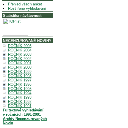
Přehled všech anket
Rozšířené vyhledávání
Statistika návštevnosti
NECENZUROVANÉ NOVINY
ROČNÍK 2005
ROČNÍK 2004
ROČNÍK 2003
ROČNÍK 2002
ROČNÍK 2001
ROČNÍK 2000
ROČNÍK 1999
ROČNÍK 1998
ROČNÍK 1997
ROČNÍK 1996
ROČNÍK 1995
ROČNÍK 1994
ROČNÍK 1993
ROČNÍK 1992
ROČNÍK 1991
Fultextové vyhledávání
v ročnících 1991-2001
Archiv Necenzurovaných
Novin