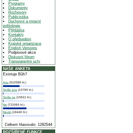
Programy
Dokumenty
Rozhovory
Publicistika
Duchovní a mravní
politologie
Přihláška
Kontakty
O předsedovi
Krajské organizace
English Versions
Podpisové akce
Diskusní fórum
Transparentni ucty
NAŠE ANKETA
Existuje Bůh?
Ano
(510589 hl.)
Spíše ano
(15785 hl.)
Spíše ne
(15631 hl.)
Ne
(722093 hl.)
Nevim
(18446 hl.)
Celkem hlasovalo: 1282544
ROZŠÍŘENÉ FUNKCE