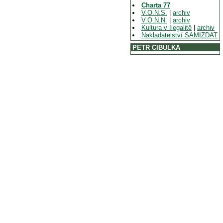
Charta 77
V.O.N.S.
|
archiv
V.O.N.N.
|
archiv
Kultura v Ilegalitě
|
archiv
Nakladatelství SAMIZDAT
PETR CIBULKA