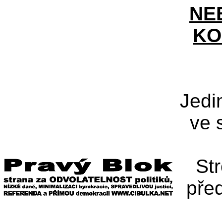
NE
KO
Jedi
ve 
St
pře