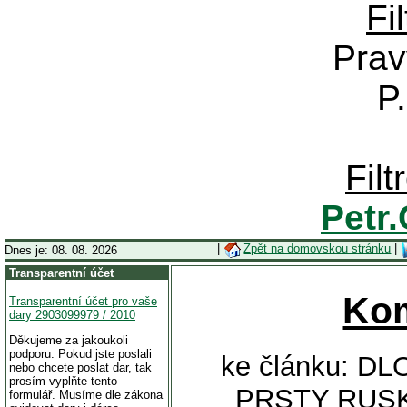
Fi
Prav
P
Fil
Petr
|
Zpět na domovskou stránku
|
Dnes je: 08. 08. 2026
Transparentní účet
Ko
Transparentní účet pro vaše
dary 2903099979 / 2010
Děkujeme za jakoukoli
podporu. Pokud jste poslali
ke článku: 
nebo chcete poslat dar, tak
prosím vyplňte tento
PRSTY RUSK
formulář. Musíme dle zákona