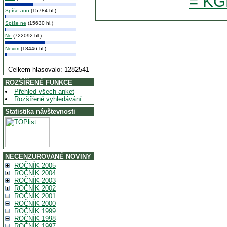
= KG
Spíše ano
(15784 hl.)
Spíše ne
(15630 hl.)
Ne
(722092 hl.)
Nevim
(18446 hl.)
Celkem hlasovalo: 1282541
ROZŠÍŘENÉ FUNKCE
Přehled všech anket
Rozšířené vyhledávání
Statistika návštevnosti
NECENZUROVANÉ NOVINY
ROČNÍK 2005
ROČNÍK 2004
ROČNÍK 2003
ROČNÍK 2002
ROČNÍK 2001
ROČNÍK 2000
ROČNÍK 1999
ROČNÍK 1998
ROČNÍK 1997