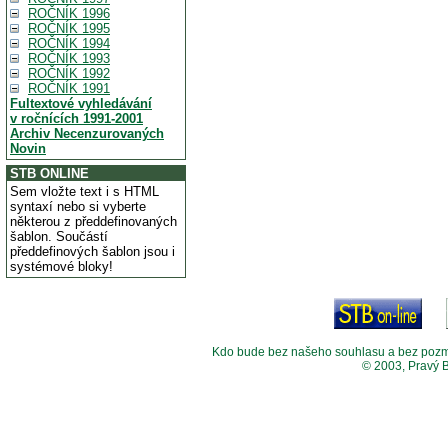
ROČNÍK 1996
ROČNÍK 1995
ROČNÍK 1994
ROČNÍK 1993
ROČNÍK 1992
ROČNÍK 1991
Fultextové vyhledávání
v ročnících 1991-2001
Archiv Necenzurovaných
Novin
STB ONLINE
Sem vložte text i s HTML
syntaxí nebo si vyberte
některou z předdefinovaných
šablon. Součástí
předdefinových šablon jsou i
systémové bloky!
Kdo bude bez našeho souhlasu a bez pozměny
© 2003, Pravý 