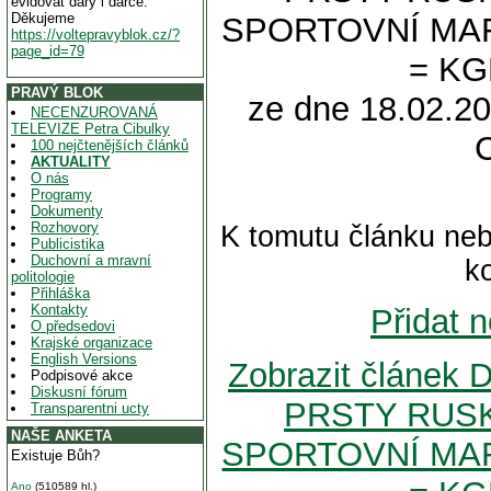
evidovat dary i dárce.
Děkujeme
SPORTOVNÍ MAF
https://voltepravyblok.cz/?
page_id=79
= KG
PRAVÝ BLOK
ze dne 18.02.20
NECENZUROVANÁ
TELEVIZE Petra Cibulky
100 nejčtenějších článků
AKTUALITY
O nás
Programy
Dokumenty
Rozhovory
K tomutu článku neb
Publicistika
Duchovní a mravní
k
politologie
Přihláška
Kontakty
Přidat 
O předsedovi
Krajské organizace
English Versions
Zobrazit člán
Podpisové akce
Diskusní fórum
PRSTY RUSK
Transparentni ucty
NAŠE ANKETA
SPORTOVNÍ MAF
Existuje Bůh?
Ano
(510589 hl.)