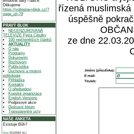
evidovat dary i dárce.
Děkujeme
řízená muslimská 
https://voltepravyblok.cz/?
page_id=79
úspěšně pokra
PRAVÝ BLOK
OBČAN
NECENZUROVANÁ
TELEVIZE Petra Cibulky
ze dne 22.03.20
100 nejčtenějších článků
AKTUALITY
O nás
Programy
Dokumenty
Rozhovory
Publicistika
Jméno (přezdívka):
Duchovní a mravní
politologie
E-mail:
Přihláška
Titulek:
Kontakty
O předsedovi
Krajské organizace
English Versions
Podpisové akce
Diskusní fórum
Transparentni ucty
NAŠE ANKETA
Existuje Bůh?
Ano
(510592 hl.)