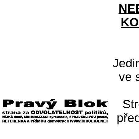
NE
KO
Jedi
ve 
St
pře