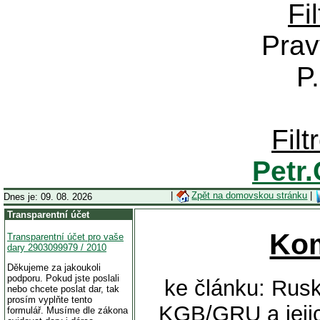
Fi
Prav
P
Fil
Petr
|
Zpět na domovskou stránku
|
Dnes je: 09. 08. 2026
Transparentní účet
Ko
Transparentní účet pro vaše
dary 2903099979 / 2010
Děkujeme za jakoukoli
podporu. Pokud jste poslali
ke článku: Rus
nebo chcete poslat dar, tak
prosím vyplňte tento
KGB/GRU a jejic
formulář. Musíme dle zákona