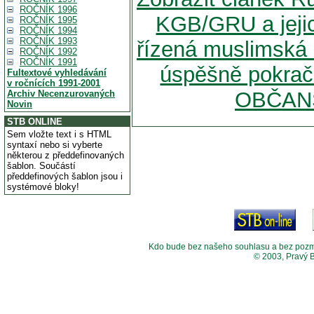
ROČNÍK 1996
KGB/GRU a jejic
ROČNÍK 1995
ROČNÍK 1994
ROČNÍK 1993
řízená muslimská 
ROČNÍK 1992
ROČNÍK 1991
úspěšně pokra
Fultextové vyhledávání
v ročnících 1991-2001
OBČAN
Archiv Necenzurovaných
Novin
STB ONLINE
Sem vložte text i s HTML
syntaxí nebo si vyberte
některou z předdefinovaných
šablon. Součástí
předdefinových šablon jsou i
systémové bloky!
Kdo bude bez našeho souhlasu a bez pozměny
© 2003, Pravý 