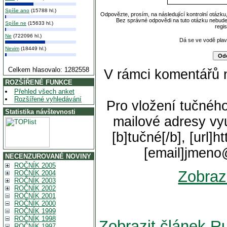
Spíše ano
(15788 hl.)
Odpovězte, prosím, na následující kontrolní otázku
Bez správné odpovědi na tuto otázku nebude
Spíše ne
(15633 hl.)
regi
Ne
(722096 hl.)
Dá se ve vodě pla
Nevim
(18449 hl.)
Celkem hlasovalo: 1282558
V rámci komentářů 
ROZŠÍŘENÉ FUNKCE
Přehled všech anket
Rozšířené vyhledávání
Pro vložení tučného
Statistika návštevnosti
mailové adresy vyu
[b]tučné[/b], [url]
[email]jmeno
NECENZUROVANÉ NOVINY
ROČNÍK 2005
Zobraz
ROČNÍK 2004
ROČNÍK 2003
ROČNÍK 2002
ROČNÍK 2001
ROČNÍK 2000
ROČNÍK 1999
ROČNÍK 1998
Zobrazit článek R
ROČNÍK 1997