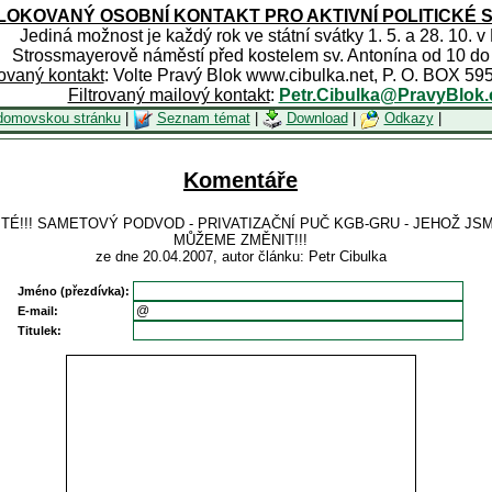
OKOVANÝ OSOBNÍ KONTAKT PRO AKTIVNÍ POLITICKÉ 
Jediná možnost je každý rok ve státní svátky 1. 5. a 28. 10. v
Strossmayerově náměstí před kostelem sv. Antonína od 10 do
rovaný kontakt
: Volte Pravý Blok www.cibulka.net, P. O. BOX 59
Filtrovaný mailový kontakt
:
Petr.Cibulka@PravyBlok.
domovskou stránku
|
Seznam témat
|
Download
|
Odkazy
|
Komentáře
EŽITÉ!!! SAMETOVÝ PODVOD - PRIVATIZAČNÍ PUČ KGB-GRU - JEHOŽ JS
MŮŽEME ZMĚNIT!!!
ze dne 20.04.2007, autor článku: Petr Cibulka
Jméno (přezdívka):
E-mail:
Titulek: