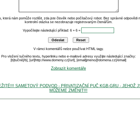
u, která nám pomůže rozlišit, zda jste člověk nebo počítačový robot. Bez správné odpovědi
kontrolní otázka se nezobrazuje registrovaným čtenářům.
Vypočítejte následující příklad: 6 + 6 =
V rámci komentářů nelze používat HTML tagy.
Pro vložení tučného textu, hyperlinku nebo e-mailové adresy využijte následující značky:
[b]tučné[/b], [url]http://www.domeny.cz[/url], [email]jmeno@domena.cz[/email]
Zobrazit komentáře
DŮLEŽITÉ!!! SAMETOVÝ PODVOD - PRIVATIZAČNÍ PUČ KGB-GRU - JEHOŽ 
MŮŽEME ZMĚNIT!!!