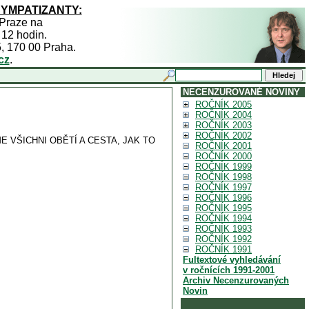
SYMPATIZANTY:
 Praze na
 12 hodin.
5, 170 00 Praha.
cz
.
NECENZUROVANÉ NOVINY
ROČNÍK 2005
ROČNÍK 2004
ROČNÍK 2003
ROČNÍK 2002
ME VŠICHNI OBĚTÍ A CESTA, JAK TO
ROČNÍK 2001
ROČNÍK 2000
ROČNÍK 1999
ROČNÍK 1998
ROČNÍK 1997
ROČNÍK 1996
ROČNÍK 1995
ROČNÍK 1994
ROČNÍK 1993
ROČNÍK 1992
ROČNÍK 1991
Fultextové vyhledávání
v ročnících 1991-2001
Archiv Necenzurovaných
Novin