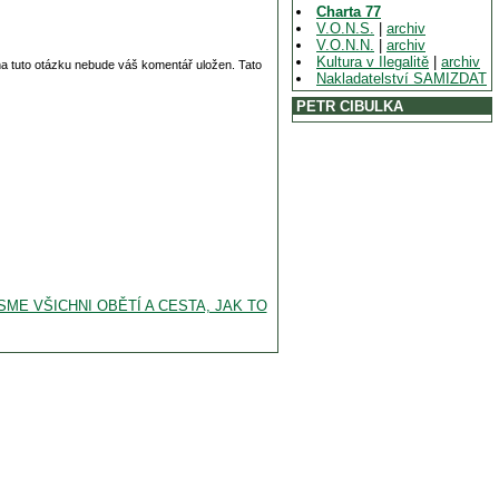
Charta 77
V.O.N.S.
|
archiv
V.O.N.N.
|
archiv
Kultura v Ilegalitě
|
archiv
 na tuto otázku nebude váš komentář uložen. Tato
Nakladatelství SAMIZDAT
PETR CIBULKA
JSME VŠICHNI OBĚTÍ A CESTA, JAK TO