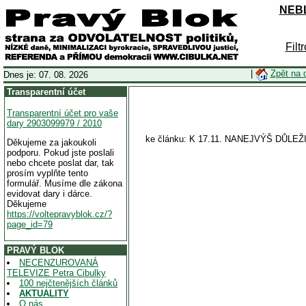
NEBL
Filt
|
Zpět na 
Dnes je: 07. 08. 2026
Transparentní účet
Transparentní účet pro vaše
dary 2903099979 / 2010
ke článku: K 17.11. NANEJVÝŠ DŮL
Děkujeme za jakoukoli
podporu. Pokud jste poslali
nebo chcete poslat dar, tak
prosím vyplňte tento
formulář. Musíme dle zákona
evidovat dary i dárce.
Děkujeme
https://voltepravyblok.cz/?
page_id=79
PRAVÝ BLOK
NECENZUROVANÁ
TELEVIZE Petra Cibulky
100 nejčtenějších článků
AKTUALITY
O nás