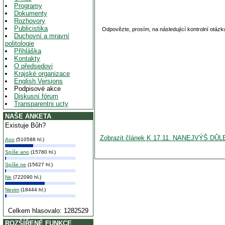
Programy
Dokumenty
Rozhovory
Publicistika
Odpovězte, prosím, na následující kontrolní otázk
Duchovní a mravní
politologie
Přihláška
Kontakty
O předsedovi
Krajské organizace
English Versions
Podpisové akce
Diskusní fórum
Transparentni ucty
NAŠE ANKETA
Existuje Bůh?
Zobrazit článek K 17.11. NANEJVÝŠ 
Ano
(510588 hl.)
Spíše ano
(15780 hl.)
Spíše ne
(15627 hl.)
Ne
(722090 hl.)
Nevim
(18444 hl.)
Celkem hlasovalo: 1282529
ROZŠÍŘENÉ FUNKCE