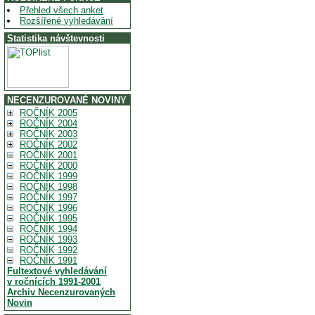
Přehled všech anket
Rozšířené vyhledávání
Statistika návštevnosti
NECENZUROVANÉ NOVINY
ROČNÍK 2005
ROČNÍK 2004
ROČNÍK 2003
ROČNÍK 2002
ROČNÍK 2001
ROČNÍK 2000
ROČNÍK 1999
ROČNÍK 1998
ROČNÍK 1997
ROČNÍK 1996
ROČNÍK 1995
ROČNÍK 1994
ROČNÍK 1993
ROČNÍK 1992
ROČNÍK 1991
Fultextové vyhledávání
v ročnících 1991-2001
Archiv Necenzurovaných
Novin