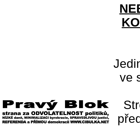
NE
KO
Jedi
ve 
St
pře