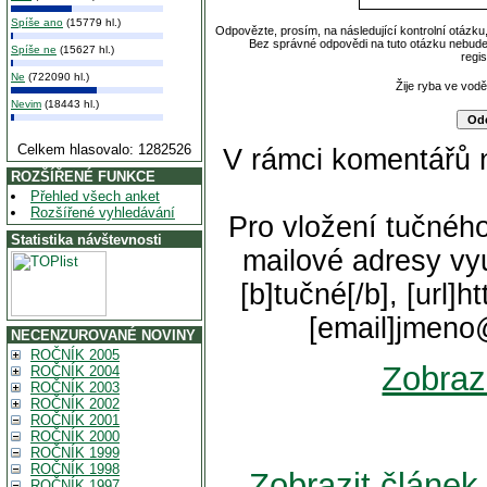
Spíše ano
(15779 hl.)
Odpovězte, prosím, na následující kontrolní otázku
Bez správné odpovědi na tuto otázku nebude
Spíše ne
(15627 hl.)
regi
Ne
(722090 hl.)
Žije ryba ve vod
Nevim
(18443 hl.)
Celkem hlasovalo: 1282526
V rámci komentářů 
ROZŠÍŘENÉ FUNKCE
Přehled všech anket
Rozšířené vyhledávání
Pro vložení tučného
Statistika návštevnosti
mailové adresy vyu
[b]tučné[/b], [url]
[email]jmeno
NECENZUROVANÉ NOVINY
ROČNÍK 2005
Zobraz
ROČNÍK 2004
ROČNÍK 2003
ROČNÍK 2002
ROČNÍK 2001
ROČNÍK 2000
ROČNÍK 1999
ROČNÍK 1998
Zobrazit článe
ROČNÍK 1997