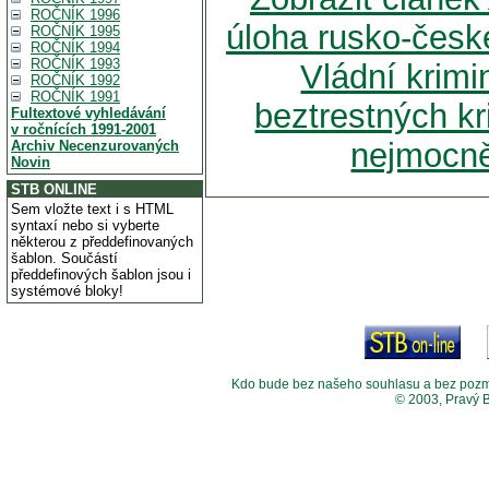
ROČNÍK 1996
úloha rusko-české
ROČNÍK 1995
ROČNÍK 1994
ROČNÍK 1993
Vládní krimi
ROČNÍK 1992
ROČNÍK 1991
beztrestných kr
Fultextové vyhledávání
v ročnících 1991-2001
nejmocně
Archiv Necenzurovaných
Novin
STB ONLINE
Sem vložte text i s HTML
syntaxí nebo si vyberte
některou z předdefinovaných
šablon. Součástí
předdefinových šablon jsou i
systémové bloky!
Kdo bude bez našeho souhlasu a bez pozměny
© 2003, Pravý 