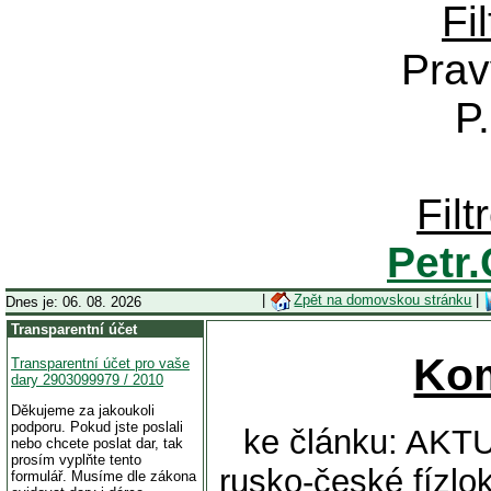
Fi
Prav
P
Fil
Petr
|
Zpět na domovskou stránku
|
Dnes je: 06. 08. 2026
Transparentní účet
Ko
Transparentní účet pro vaše
dary 2903099979 / 2010
Děkujeme za jakoukoli
podporu. Pokud jste poslali
ke článku: AKT
nebo chcete poslat dar, tak
prosím vyplňte tento
rusko-české fízlo
formulář. Musíme dle zákona