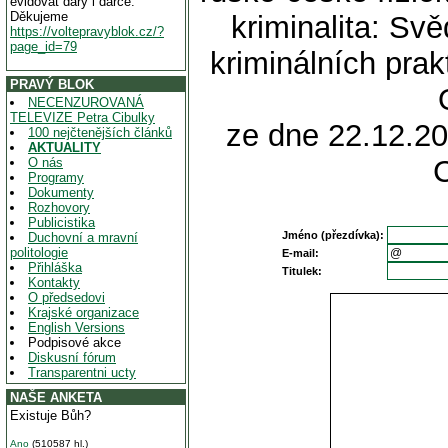
evidovat dary i dárce.
Děkujeme
kriminalita: Sv
https://voltepravyblok.cz/?
page_id=79
kriminálních pra
PRAVÝ BLOK
NECENZUROVANÁ
TELEVIZE Petra Cibulky
ze dne 22.12.20
100 nejčtenějších článků
AKTUALITY
O nás
Programy
Dokumenty
Rozhovory
Publicistika
Jméno (přezdívka):
Duchovní a mravní
politologie
E-mail:
Přihláška
Titulek:
Kontakty
O předsedovi
Krajské organizace
English Versions
Podpisové akce
Diskusní fórum
Transparentni ucty
NAŠE ANKETA
Existuje Bůh?
Ano
(510587 hl.)