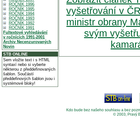
ROČNÍK 1996
vyšetřování v Č
ROČNÍK 1995
ROČNÍK 1994
ROČNÍK 1993
ministr obrany M
ROČNÍK 1992
ROČNÍK 1991
svým vyšetřu
Fultextové vyhledávání
v ročnících 1991-2001
kamará
Archiv Necenzurovaných
Novin
STB ONLINE
Sem vložte text i s HTML
syntaxí nebo si vyberte
některou z předdefinovaných
šablon. Součástí
předdefinových šablon jsou i
systémové bloky!
Kdo bude bez našeho souhlasu a bez pozměny
© 2003, Pravý 