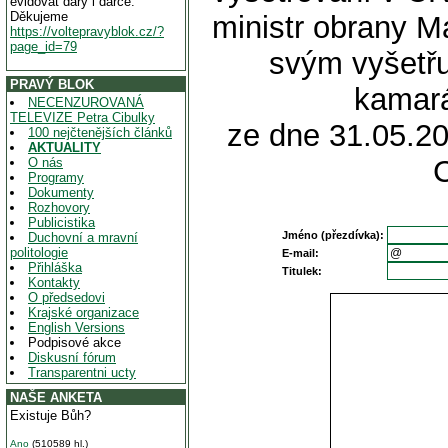
evidovat dary i dárce.
Děkujeme
ministr obrany M
https://voltepravyblok.cz/?
page_id=79
svým vyšetřu
PRAVÝ BLOK
kamará
NECENZUROVANÁ
TELEVIZE Petra Cibulky
ze dne 31.05.20
100 nejčtenějších článků
AKTUALITY
O nás
Programy
Dokumenty
Rozhovory
Publicistika
Jméno (přezdívka):
Duchovní a mravní
politologie
E-mail:
Přihláška
Titulek:
Kontakty
O předsedovi
Krajské organizace
English Versions
Podpisové akce
Diskusní fórum
Transparentni ucty
NAŠE ANKETA
Existuje Bůh?
Ano
(510589 hl.)