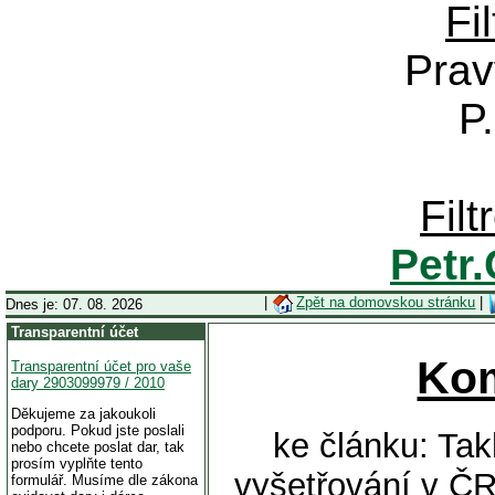
Fi
Prav
P
Fil
Petr
|
Zpět na domovskou stránku
|
Dnes je: 07. 08. 2026
Transparentní účet
Ko
Transparentní účet pro vaše
dary 2903099979 / 2010
Děkujeme za jakoukoli
podporu. Pokud jste poslali
ke článku: Tak
nebo chcete poslat dar, tak
prosím vyplňte tento
vyšetřování v Č
formulář. Musíme dle zákona