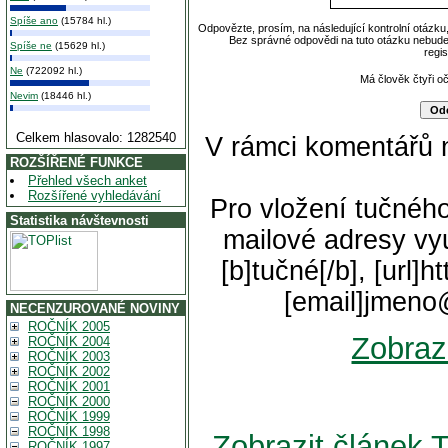
Spíše ano
(15784 hl.)
Odpovězte, prosím, na následující kontrolní otázku
Bez správné odpovědi na tuto otázku nebude
Spíše ne
(15629 hl.)
regi
Ne
(722092 hl.)
Má člověk čtyři o
Nevim
(18446 hl.)
Celkem hlasovalo: 1282540
V rámci komentářů 
ROZŠÍŘENÉ FUNKCE
Přehled všech anket
Rozšířené vyhledávání
Pro vložení tučného
Statistika návštevnosti
mailové adresy vyu
[b]tučné[/b], [url]
[email]jmeno
NECENZUROVANÉ NOVINY
ROČNÍK 2005
Zobraz
ROČNÍK 2004
ROČNÍK 2003
ROČNÍK 2002
ROČNÍK 2001
ROČNÍK 2000
ROČNÍK 1999
ROČNÍK 1998
Zobrazit článek T
ROČNÍK 1997