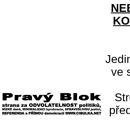
NE
KO
Jedi
ve 
St
pře