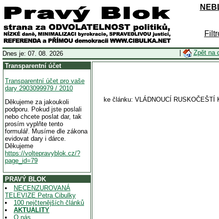
NEBL
Filt
|
Zpět na 
Dnes je: 07. 08. 2026
Transparentní účet
Transparentní účet pro vaše
dary 2903099979 / 2010
ke článku: VLÁDNOUCÍ RUSKOČEŠTÍ
Děkujeme za jakoukoli
podporu. Pokud jste poslali
nebo chcete poslat dar, tak
prosím vyplňte tento
formulář. Musíme dle zákona
evidovat dary i dárce.
Děkujeme
https://voltepravyblok.cz/?
page_id=79
PRAVÝ BLOK
NECENZUROVANÁ
TELEVIZE Petra Cibulky
100 nejčtenějších článků
AKTUALITY
O nás