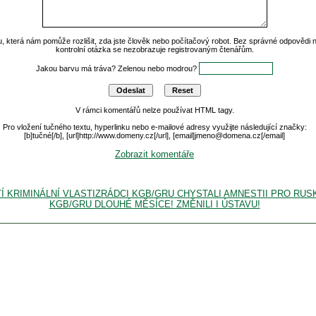
u, která nám pomůže rozlišit, zda jste člověk nebo počítačový robot. Bez správné odpovědi
kontrolní otázka se nezobrazuje registrovaným čtenářům.
Jakou barvu má tráva? Zelenou nebo modrou?
V rámci komentářů nelze používat HTML tagy.
Pro vložení tučného textu, hyperlinku nebo e-mailové adresy využijte následující značky:
[b]tučné[/b], [url]http://www.domeny.cz[/url], [email]jmeno@domena.cz[/email]
Zobrazit komentáře
ŠTÍ KRIMINÁLNÍ VLASTIZRÁDCI KGB/GRU CHYSTALI AMNESTII PRO R
KGB/GRU DLOUHÉ MĚSÍCE! ZMĚNILI I ÚSTAVU!