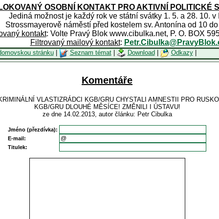
OKOVANÝ OSOBNÍ KONTAKT PRO AKTIVNÍ POLITICKÉ 
Jediná možnost je každý rok ve státní svátky 1. 5. a 28. 10. v
Strossmayerově náměstí před kostelem sv. Antonína od 10 do
rovaný kontakt
: Volte Pravý Blok www.cibulka.net, P. O. BOX 59
Filtrovaný mailový kontakt
:
Petr.Cibulka@PravyBlok.
domovskou stránku
|
Seznam témat
|
Download
|
Odkazy
|
Komentáře
 KRIMINÁLNÍ VLASTIZRÁDCI KGB/GRU CHYSTALI AMNESTII PRO RUSK
KGB/GRU DLOUHÉ MĚSÍCE! ZMĚNILI I ÚSTAVU!
ze dne 14.02.2013, autor článku: Petr Cibulka
Jméno (přezdívka):
E-mail:
Titulek: