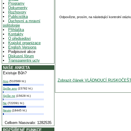
Programy
Dokumenty
Rozhovory
Publicistika
Odpovězte, prosím, na následující kontrolní otázk
Duchovní a mravní
politologie
Přihláška
Kontakty
O předsedovi
Krajské organizace
English Versions
Podpisové akce
Diskusní fórum
Transparentni ucty
NAŠE ANKETA
Existuje Bůh?
Zobrazit článek VLÁDNOUCÍ RUSKOČE
Ano
(510589 hl.)
Spíše ano
(15782 hl.)
Spíše ne
(15628 hl.)
Ne
(722091 hl.)
Nevim
(18445 hl.)
Celkem hlasovalo: 1282535
ROZŠÍŘENÉ FUNKCE