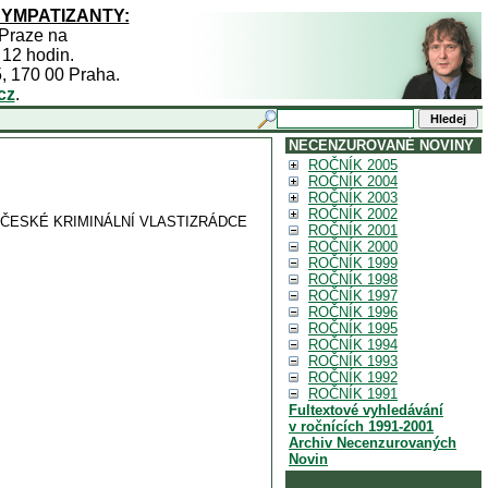
SYMPATIZANTY:
 Praze na
 12 hodin.
5, 170 00 Praha.
cz
.
NECENZUROVANÉ NOVINY
ROČNÍK 2005
ROČNÍK 2004
ROČNÍK 2003
ROČNÍK 2002
OČESKÉ KRIMINÁLNÍ VLASTIZRÁDCE
ROČNÍK 2001
ROČNÍK 2000
ROČNÍK 1999
ROČNÍK 1998
ROČNÍK 1997
ROČNÍK 1996
ROČNÍK 1995
ROČNÍK 1994
ROČNÍK 1993
ROČNÍK 1992
ROČNÍK 1991
Fultextové vyhledávání
v ročnících 1991-2001
Archiv Necenzurovaných
Novin