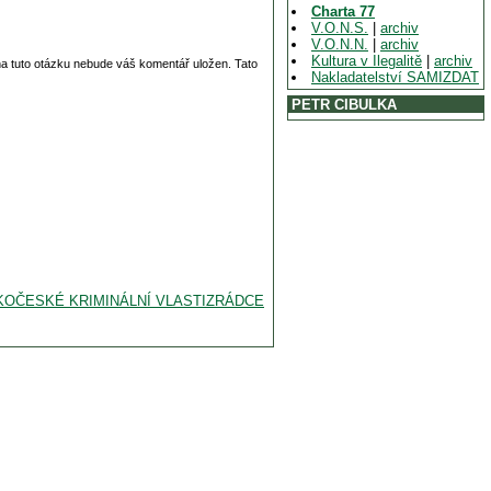
Charta 77
V.O.N.S.
|
archiv
V.O.N.N.
|
archiv
Kultura v Ilegalitě
|
archiv
 na tuto otázku nebude váš komentář uložen. Tato
Nakladatelství SAMIZDAT
PETR CIBULKA
USKOČESKÉ KRIMINÁLNÍ VLASTIZRÁDCE