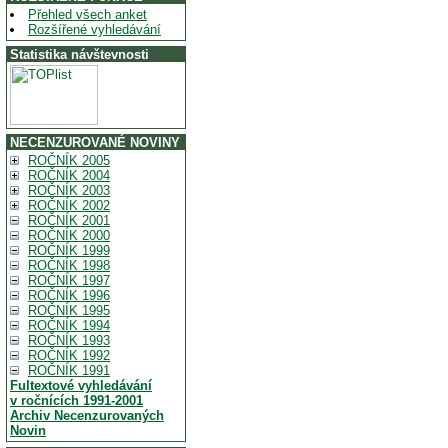
Přehled všech anket
Rozšířené vyhledávání
Statistika návštevnosti
NECENZUROVANÉ NOVINY
ROČNÍK 2005
ROČNÍK 2004
ROČNÍK 2003
ROČNÍK 2002
ROČNÍK 2001
ROČNÍK 2000
ROČNÍK 1999
ROČNÍK 1998
ROČNÍK 1997
ROČNÍK 1996
ROČNÍK 1995
ROČNÍK 1994
ROČNÍK 1993
ROČNÍK 1992
ROČNÍK 1991
Fultextové vyhledávání
v ročnících 1991-2001
Archiv Necenzurovaných
Novin