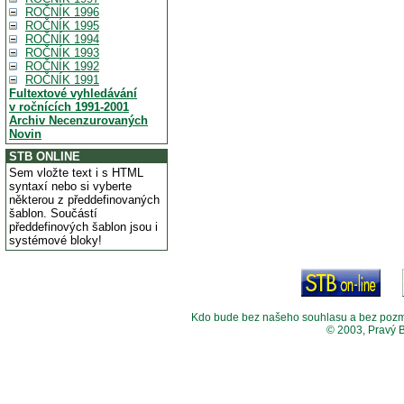
ROČNÍK 1996
ROČNÍK 1995
ROČNÍK 1994
ROČNÍK 1993
ROČNÍK 1992
ROČNÍK 1991
Fultextové vyhledávání
v ročnících 1991-2001
Archiv Necenzurovaných
Novin
STB ONLINE
Sem vložte text i s HTML
syntaxí nebo si vyberte
některou z předdefinovaných
šablon. Součástí
předdefinových šablon jsou i
systémové bloky!
Kdo bude bez našeho souhlasu a bez pozměny
© 2003, Pravý 