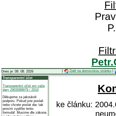
Fi
Prav
P
Fil
Petr
|
Zpět na domovskou stránku
|
Dnes je: 08. 08. 2026
Transparentní účet
Ko
Transparentní účet pro vaše
dary 2903099979 / 2010
Děkujeme za jakoukoli
podporu. Pokud jste poslali
ke článku: 2004.
nebo chcete poslat dar, tak
prosím vyplňte tento
neume
formulář. Musíme dle zákona