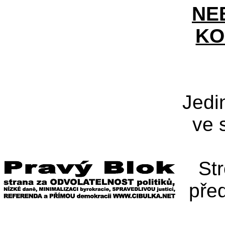
NE
KO
Jedi
ve 
St
pře