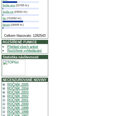
Spíše ano
(15785 hl.)
Spíše ne
(15631 hl.)
Ne
(722092 hl.)
Nevim
(18446 hl.)
Celkem hlasovalo: 1282543
ROZŠÍŘENÉ FUNKCE
Přehled všech anket
Rozšířené vyhledávání
Statistika návštevnosti
NECENZUROVANÉ NOVINY
ROČNÍK 2005
ROČNÍK 2004
ROČNÍK 2003
ROČNÍK 2002
ROČNÍK 2001
ROČNÍK 2000
ROČNÍK 1999
ROČNÍK 1998
ROČNÍK 1997