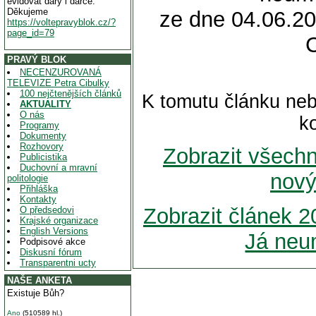
evidovat dary i dárce.
Děkujeme
ze dne 04.06.20
https://voltepravyblok.cz/?
page_id=79
PRAVÝ BLOK
NECENZUROVANÁ
TELEVIZE Petra Cibulky
100 nejčtenějších článků
K tomutu článku neb
AKTUALITY
O nás
k
Programy
Dokumenty
Rozhovory
Zobrazit všech
Publicistika
Duchovní a mravní
nový
politologie
Přihláška
Kontakty
Zobrazit článek 2
O předsedovi
Krajské organizace
English Versions
Já neu
Podpisové akce
Diskusní fórum
Transparentni ucty
NAŠE ANKETA
Existuje Bůh?
Ano
(510589 hl.)