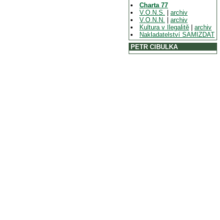
Charta 77
V.O.N.S.
|
archiv
V.O.N.N.
|
archiv
Kultura v Ilegalitě
|
archiv
Nakladatelství SAMIZDAT
PETR CIBULKA