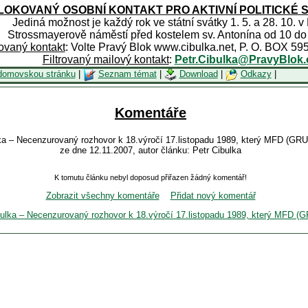
OKOVANÝ OSOBNÍ KONTAKT PRO AKTIVNÍ POLITICKÉ 
Jediná možnost je každý rok ve státní svátky 1. 5. a 28. 10. v
Strossmayerově náměstí před kostelem sv. Antonína od 10 do
rovaný kontakt
: Volte Pravý Blok www.cibulka.net, P. O. BOX 59
Filtrovaný mailový kontakt
:
Petr.Cibulka@PravyBlok.
domovskou stránku
|
Seznam témat
|
Download
|
Odkazy
|
Komentáře
lka – Necenzurovaný rozhovor k 18.výročí 17.listopadu 1989, který MFD (GRU
ze dne 12.11.2007, autor článku: Petr Cibulka
K tomutu článku nebyl doposud přiřazen žádný komentář!
Zobrazit všechny komentáře
Přidat nový komentář
bulka – Necenzurovaný rozhovor k 18.výročí 17.listopadu 1989, který MFD (G