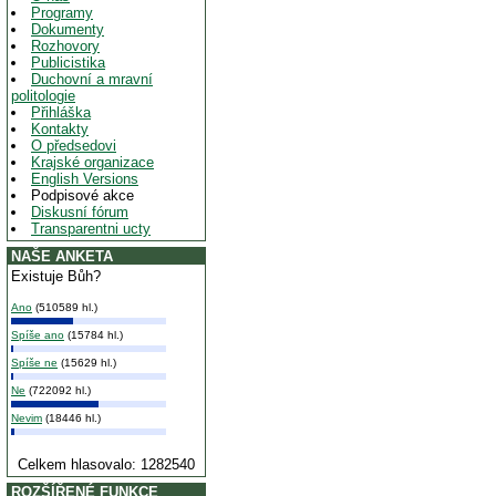
Programy
Dokumenty
Rozhovory
Publicistika
Duchovní a mravní
politologie
Přihláška
Kontakty
O předsedovi
Krajské organizace
English Versions
Podpisové akce
Diskusní fórum
Transparentni ucty
NAŠE ANKETA
Existuje Bůh?
Ano
(510589 hl.)
Spíše ano
(15784 hl.)
Spíše ne
(15629 hl.)
Ne
(722092 hl.)
Nevim
(18446 hl.)
Celkem hlasovalo: 1282540
ROZŠÍŘENÉ FUNKCE