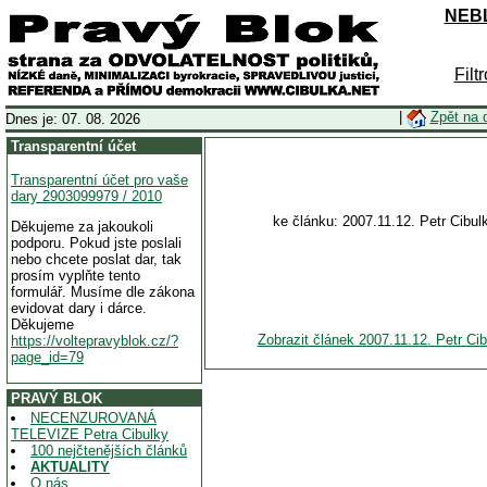
NEBL
Filt
|
Zpět na 
Dnes je: 07. 08. 2026
Transparentní účet
Transparentní účet pro vaše
dary 2903099979 / 2010
ke článku: 2007.11.12. Petr Cibu
Děkujeme za jakoukoli
podporu. Pokud jste poslali
nebo chcete poslat dar, tak
prosím vyplňte tento
formulář. Musíme dle zákona
evidovat dary i dárce.
Děkujeme
Zobrazit článek 2007.11.12. Petr Ci
https://voltepravyblok.cz/?
page_id=79
PRAVÝ BLOK
NECENZUROVANÁ
TELEVIZE Petra Cibulky
100 nejčtenějších článků
AKTUALITY
O nás