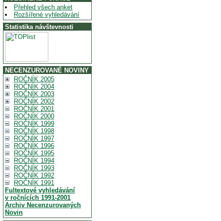
Přehled všech anket
Rozšířené vyhledávání
Statistika návštevnosti
NECENZUROVANÉ NOVINY
ROČNÍK 2005
ROČNÍK 2004
ROČNÍK 2003
ROČNÍK 2002
ROČNÍK 2001
ROČNÍK 2000
ROČNÍK 1999
ROČNÍK 1998
ROČNÍK 1997
ROČNÍK 1996
ROČNÍK 1995
ROČNÍK 1994
ROČNÍK 1993
ROČNÍK 1992
ROČNÍK 1991
Fultextové vyhledávání
v ročnících 1991-2001
Archiv Necenzurovaných
Novin