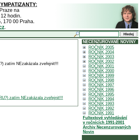
SYMPATIZANTY:
 Praze na
 12 hodin.
5, 170 00 Praha.
cz
.
NECENZUROVANÉ NOVINY
ROČNÍK 2005
ROČNÍK 2004
ROČNÍK 2003
ROČNÍK 2002
?) zatím NEzakázala zveřejnit!!!
ROČNÍK 2001
ROČNÍK 2000
ROČNÍK 1999
ROČNÍK 1998
ROČNÍK 1997
ROČNÍK 1996
ROČNÍK 1995
RU?) zatím NEzakázala zveřejnit!!!
ROČNÍK 1994
ROČNÍK 1993
ROČNÍK 1992
ROČNÍK 1991
Fultextové vyhledávání
v ročnících 1991-2001
Archiv Necenzurovaných
Novin