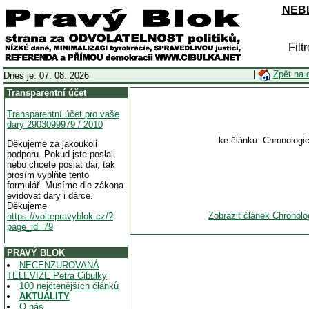
NEBL
Filt
|
Zpět na 
Dnes je: 07. 08. 2026
Transparentní účet
Transparentní účet pro vaše
dary 2903099979 / 2010
ke článku: Chronologi
Děkujeme za jakoukoli
podporu. Pokud jste poslali
nebo chcete poslat dar, tak
prosím vyplňte tento
formulář. Musíme dle zákona
evidovat dary i dárce.
Děkujeme
Zobrazit článek Chronolo
https://voltepravyblok.cz/?
page_id=79
PRAVÝ BLOK
NECENZUROVANÁ
TELEVIZE Petra Cibulky
100 nejčtenějších článků
AKTUALITY
O nás