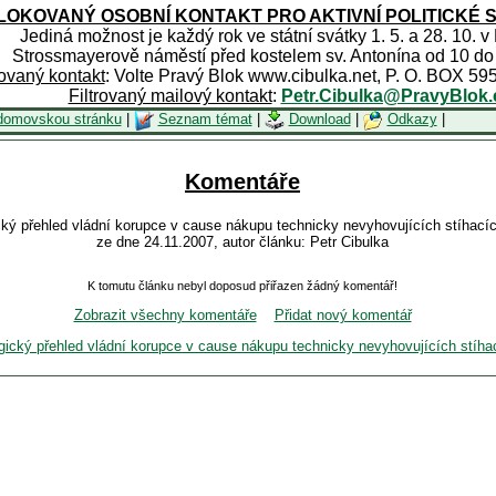
OKOVANÝ OSOBNÍ KONTAKT PRO AKTIVNÍ POLITICKÉ 
Jediná možnost je každý rok ve státní svátky 1. 5. a 28. 10. v
Strossmayerově náměstí před kostelem sv. Antonína od 10 do
rovaný kontakt
: Volte Pravý Blok www.cibulka.net, P. O. BOX 59
Filtrovaný mailový kontakt
:
Petr.Cibulka@PravyBlok.
domovskou stránku
|
Seznam témat
|
Download
|
Odkazy
|
Komentáře
cký přehled vládní korupce v cause nákupu technicky nevyhovujících stíhací
ze dne 24.11.2007, autor článku: Petr Cibulka
K tomutu článku nebyl doposud přiřazen žádný komentář!
Zobrazit všechny komentáře
Přidat nový komentář
gický přehled vládní korupce v cause nákupu technicky nevyhovujících stíh