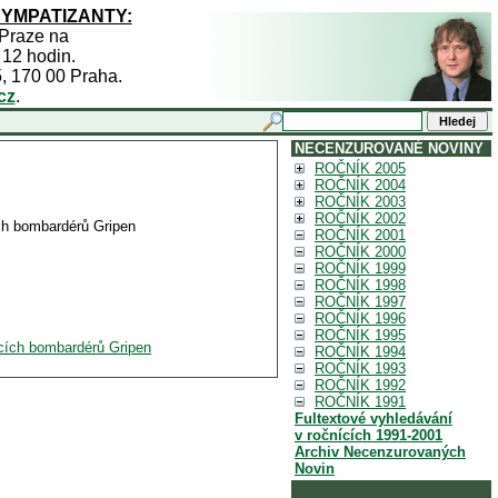
SYMPATIZANTY:
 Praze na
 12 hodin.
5, 170 00 Praha.
cz
.
NECENZUROVANÉ NOVINY
ROČNÍK 2005
ROČNÍK 2004
ROČNÍK 2003
ROČNÍK 2002
ch bombardérů Gripen
ROČNÍK 2001
ROČNÍK 2000
ROČNÍK 1999
ROČNÍK 1998
ROČNÍK 1997
ROČNÍK 1996
ROČNÍK 1995
acích bombardérů Gripen
ROČNÍK 1994
ROČNÍK 1993
ROČNÍK 1992
ROČNÍK 1991
Fultextové vyhledávání
v ročnících 1991-2001
Archiv Necenzurovaných
Novin