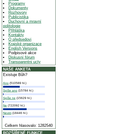
Programy
Dokumenty
Rozhovory
Publicistika
Duchovní a mravní
politologie
Přihláška
Kontakty
O předsedovi
Krajské organizace
English Versions
Podpisové akce
Diskusní fórum
Transparentni ucty
NAŠE ANKETA
Existuje Bůh?
Ano
(510589 hl.)
Spíše ano
(15784 hl.)
Spíše ne
(15629 hl.)
Ne
(722092 hl.)
Nevim
(18446 hl.)
Celkem hlasovalo: 1282540
ROZŠÍŘENÉ FUNKCE