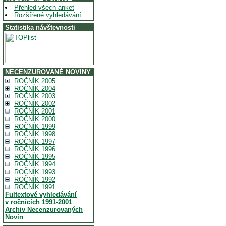
Přehled všech anket
Rozšířené vyhledávání
Statistika návštevnosti
NECENZUROVANÉ NOVINY
ROČNÍK 2005
ROČNÍK 2004
ROČNÍK 2003
ROČNÍK 2002
ROČNÍK 2001
ROČNÍK 2000
ROČNÍK 1999
ROČNÍK 1998
ROČNÍK 1997
ROČNÍK 1996
ROČNÍK 1995
ROČNÍK 1994
ROČNÍK 1993
ROČNÍK 1992
ROČNÍK 1991
Fultextové vyhledávání
v ročnících 1991-2001
Archiv Necenzurovaných
Novin