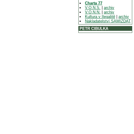
Charta 77
V.O.N.S.
|
archiv
V.O.N.N.
|
archiv
Kultura v Ilegalitě
|
archiv
Nakladatelství SAMIZDAT
PETR CIBULKA