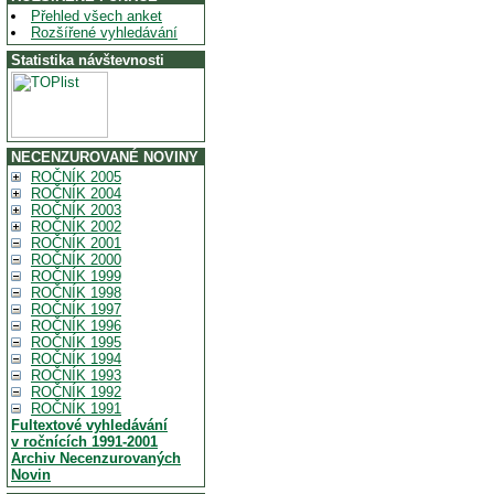
Přehled všech anket
Rozšířené vyhledávání
Statistika návštevnosti
NECENZUROVANÉ NOVINY
ROČNÍK 2005
ROČNÍK 2004
ROČNÍK 2003
ROČNÍK 2002
ROČNÍK 2001
ROČNÍK 2000
ROČNÍK 1999
ROČNÍK 1998
ROČNÍK 1997
ROČNÍK 1996
ROČNÍK 1995
ROČNÍK 1994
ROČNÍK 1993
ROČNÍK 1992
ROČNÍK 1991
Fultextové vyhledávání
v ročnících 1991-2001
Archiv Necenzurovaných
Novin