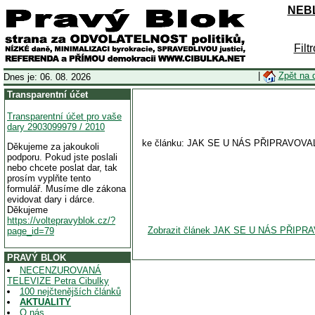
NEBL
Filt
|
Zpět na 
Dnes je: 06. 08. 2026
Transparentní účet
Transparentní účet pro vaše
dary 2903099979 / 2010
ke článku: JAK SE U NÁS PŘIPRAVO
Děkujeme za jakoukoli
podporu. Pokud jste poslali
nebo chcete poslat dar, tak
prosím vyplňte tento
formulář. Musíme dle zákona
evidovat dary i dárce.
Děkujeme
https://voltepravyblok.cz/?
Zobrazit článek JAK SE U NÁS PŘ
page_id=79
PRAVÝ BLOK
NECENZUROVANÁ
TELEVIZE Petra Cibulky
100 nejčtenějších článků
AKTUALITY
O nás