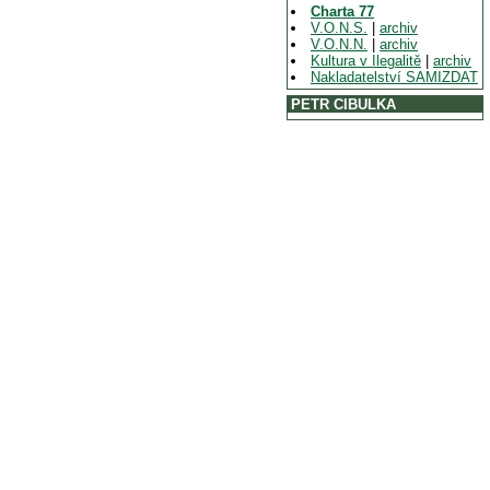
Charta 77
V.O.N.S.
|
archiv
V.O.N.N.
|
archiv
Kultura v Ilegalitě
|
archiv
Nakladatelství SAMIZDAT
PETR CIBULKA