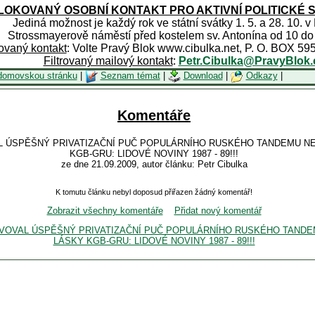
OKOVANÝ OSOBNÍ KONTAKT PRO AKTIVNÍ POLITICKÉ 
Jediná možnost je každý rok ve státní svátky 1. 5. a 28. 10. v
Strossmayerově náměstí před kostelem sv. Antonína od 10 do
rovaný kontakt
: Volte Pravý Blok www.cibulka.net, P. O. BOX 59
Filtrovaný mailový kontakt
:
Petr.Cibulka@PravyBlok.
domovskou stránku
|
Seznam témat
|
Download
|
Odkazy
|
Komentáře
VAL ÚSPĚŠNÝ PRIVATIZAČNÍ PUČ POPULÁRNÍHO RUSKÉHO TANDEMU N
KGB-GRU: LIDOVÉ NOVINY 1987 - 89!!!
ze dne 21.09.2009, autor článku: Petr Cibulka
K tomutu článku nebyl doposud přiřazen žádný komentář!
Zobrazit všechny komentáře
Přidat nový komentář
IPRAVOVAL ÚSPĚŠNÝ PRIVATIZAČNÍ PUČ POPULÁRNÍHO RUSKÉHO TAND
LÁSKY KGB-GRU: LIDOVÉ NOVINY 1987 - 89!!!