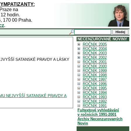
SYMPATIZANTY:
 Praze na
 12 hodin.
5, 170 00 Praha.
cz
.
NECENZUROVANÉ NOVINY
ROČNÍK 2005
ROČNÍK 2004
ROČNÍK 2003
ROČNÍK 2002
EJVYŠŠÍ SATANSKÉ PRAVDY A LÁSKY
ROČNÍK 2001
ROČNÍK 2000
ROČNÍK 1999
ROČNÍK 1998
ROČNÍK 1997
ROČNÍK 1996
ROČNÍK 1995
ROČNÍK 1994
EMU NEJVYŠŠÍ SATANSKÉ PRAVDY A
ROČNÍK 1993
ROČNÍK 1992
ROČNÍK 1991
Fultextové vyhledávání
v ročnících 1991-2001
Archiv Necenzurovaných
Novin