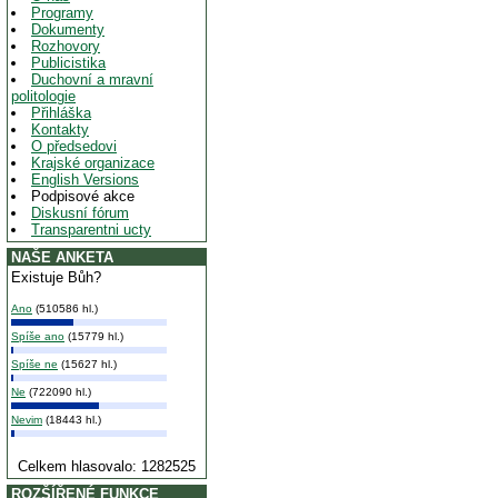
Programy
Dokumenty
Rozhovory
Publicistika
Duchovní a mravní
politologie
Přihláška
Kontakty
O předsedovi
Krajské organizace
English Versions
Podpisové akce
Diskusní fórum
Transparentni ucty
NAŠE ANKETA
Existuje Bůh?
Ano
(510586 hl.)
Spíše ano
(15779 hl.)
Spíše ne
(15627 hl.)
Ne
(722090 hl.)
Nevim
(18443 hl.)
Celkem hlasovalo: 1282525
ROZŠÍŘENÉ FUNKCE