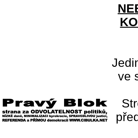
NE
KO
Jedi
ve 
St
pře