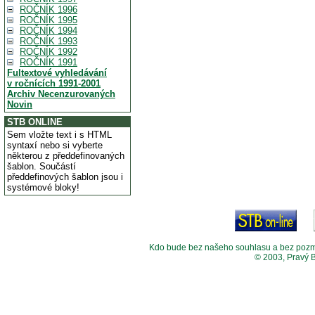
ROČNÍK 1996
ROČNÍK 1995
ROČNÍK 1994
ROČNÍK 1993
ROČNÍK 1992
ROČNÍK 1991
Fultextové vyhledávání
v ročnících 1991-2001
Archiv Necenzurovaných
Novin
STB ONLINE
Sem vložte text i s HTML
syntaxí nebo si vyberte
některou z předdefinovaných
šablon. Součástí
předdefinových šablon jsou i
systémové bloky!
Kdo bude bez našeho souhlasu a bez pozměny
© 2003, Pravý 