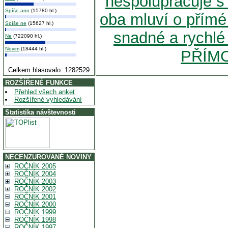
nespolupracuje s
Spíše ano
(15780 hl.)
oba mluví o přímé
Spíše ne
(15627 hl.)
snadné a rychlé 
Ne
(722090 hl.)
Nevim
(18444 hl.)
PŘÍMO
Celkem hlasovalo: 1282529
ROZŠÍŘENÉ FUNKCE
Přehled všech anket
Rozšířené vyhledávání
Statistika návštevnosti
NECENZUROVANÉ NOVINY
ROČNÍK 2005
ROČNÍK 2004
ROČNÍK 2003
ROČNÍK 2002
ROČNÍK 2001
ROČNÍK 2000
ROČNÍK 1999
ROČNÍK 1998
ROČNÍK 1997