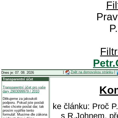
Fi
Prav
P
Fil
Petr
|
Zpět na domovskou stránku
|
Dnes je: 07. 08. 2026
Transparentní účet
Ko
Transparentní účet pro vaše
dary 2903099979 / 2010
Děkujeme za jakoukoli
podporu. Pokud jste poslali
ke článku: Proč P
nebo chcete poslat dar, tak
prosím vyplňte tento
s R.Johnem, př
formulář. Musíme dle zákona