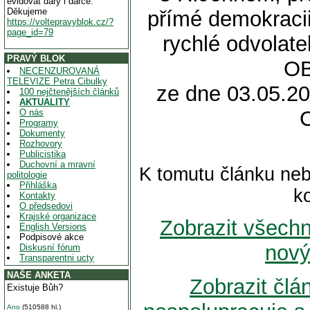
evidovat dary i dárce.
Děkujeme
přímé demokracii
https://voltepravyblok.cz/?
page_id=79
rychlé odvolate
PRAVÝ BLOK
OB
NECENZUROVANÁ
TELEVIZE Petra Cibulky
ze dne 03.05.20
100 nejčtenějších článků
AKTUALITY
O nás
Programy
Dokumenty
Rozhovory
Publicistika
Duchovní a mravní
K tomutu článku neb
politologie
Přihláška
k
Kontakty
O předsedovi
Krajské organizace
Zobrazit všech
English Versions
Podpisové akce
nový
Diskusní fórum
Transparentni ucty
NAŠE ANKETA
Zobrazit člá
Existuje Bůh?
Ano
(510588 hl.)