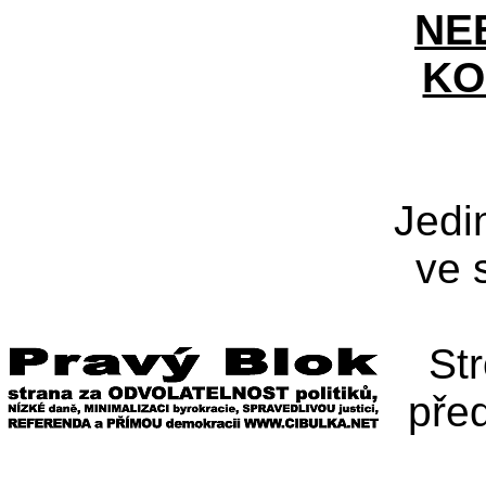
NE
KO
Jedi
ve 
St
pře