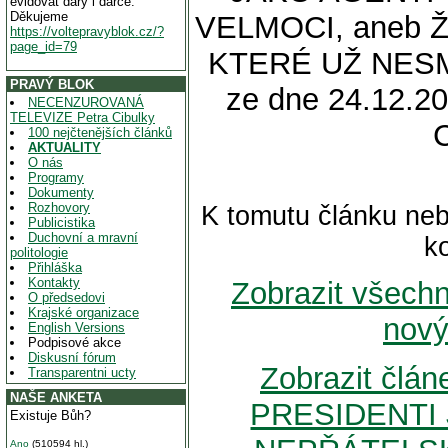
evidovat dary i dárce.
Děkujeme
VELMOCI, aneb 
https://voltepravyblok.cz/?
page_id=79
KTERÉ UŽ NESM
PRAVÝ BLOK
ze dne 24.12.20
NECENZUROVANÁ
TELEVIZE Petra Cibulky
100 nejčtenějších článků
AKTUALITY
O nás
Programy
Dokumenty
Rozhovory
K tomutu článku neb
Publicistika
Duchovní a mravní
k
politologie
Přihláška
Kontakty
Zobrazit všech
O předsedovi
Krajské organizace
nový
English Versions
Podpisové akce
Diskusní fórum
Zobrazit člá
Transparentni ucty
NAŠE ANKETA
PRESIDENTI 
Existuje Bůh?
Ano
(510594 hl.)