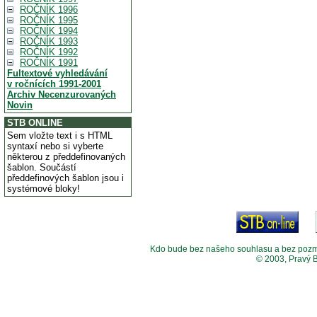
ROČNÍK 1996
ROČNÍK 1995
ROČNÍK 1994
ROČNÍK 1993
ROČNÍK 1992
ROČNÍK 1991
Fultextové vyhledávání
v ročnících 1991-2001
Archiv Necenzurovaných
Novin
STB ONLINE
Sem vložte text i s HTML
syntaxí nebo si vyberte
některou z předdefinovaných
šablon. Součástí
předdefinových šablon jsou i
systémové bloky!
Kdo bude bez našeho souhlasu a bez pozměny
© 2003, Pravý 