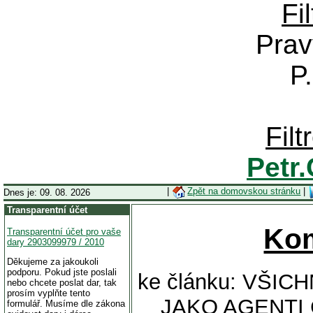
Fi
Prav
P
Fil
Petr
|
Zpět na domovskou stránku
|
Dnes je: 09. 08. 2026
Transparentní účet
Ko
Transparentní účet pro vaše
dary 2903099979 / 2010
Děkujeme za jakoukoli
podporu. Pokud jste poslali
ke článku: VŠIC
nebo chcete poslat dar, tak
prosím vyplňte tento
JAKO AGENTI
formulář. Musíme dle zákona