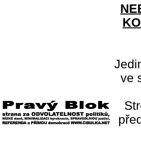
NE
KO
Jedi
ve 
St
pře