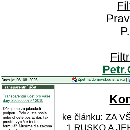
Fi
Prav
P
Fil
Petr
|
Zpět na domovskou stránku
|
Dnes je: 08. 08. 2026
Transparentní účet
Ko
Transparentní účet pro vaše
dary 2903099979 / 2010
Děkujeme za jakoukoli
podporu. Pokud jste poslali
ke článku: ZA
nebo chcete poslat dar, tak
prosím vyplňte tento
1.RUSKO A J
formulář. Musíme dle zákona