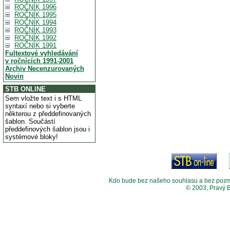
ROČNÍK 1996
ROČNÍK 1995
ROČNÍK 1994
ROČNÍK 1993
ROČNÍK 1992
ROČNÍK 1991
Fultextové vyhledávání
v ročnících 1991-2001
Archiv Necenzurovaných
Novin
STB ONLINE
Sem vložte text i s HTML
syntaxí nebo si vyberte
některou z předdefinovaných
šablon. Součástí
předdefinových šablon jsou i
systémové bloky!
Kdo bude bez našeho souhlasu a bez pozměny
© 2003, Pravý 