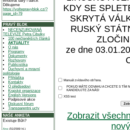
evidovat dary i dárce.
Děkujeme
KDY SE SPLET
https://voltepravyblok.cz/?
page_id=79
SKRYTÁ VÁLK
PRAVÝ BLOK
RUSKÝ STÁT
NECENZUROVANÁ
TELEVIZE Petra Cibulky
ZLOČIN
100 nejčtenějších článků
AKTUALITY
ze dne 03.01.20
O nás
Programy
Dokumenty
Rozhovory
Publicistika
Duchovní a mravní
politologie
Přihláška
Manuál zvídavého ob?ana.
Kontakty
O předsedovi
POKUD MÁTE ODVAHU A CHCETE S TÍM N
KANDIDUJTE ZA NÁS!
Krajské organizace
English Versions
XSS test
Podpisové akce
Diskusní fórum
Transparentni ucty
Zobrazit všech
NAŠE ANKETA
Existuje Bůh?
nový
Ano
(510589 hl.)