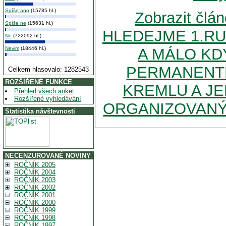
Spíše ano
(15785 hl.)
Zobrazit čl
Spíše ne
(15631 hl.)
HLEDEJME 1.RU
Ne
(722092 hl.)
Nevim
(18446 hl.)
A MÁLO KD
PERMANENTN
Celkem hlasovalo: 1282543
ROZŠÍŘENÉ FUNKCE
KREMLU A JE
Přehled všech anket
Rozšířené vyhledávání
ORGANIZOVANÝ 
Statistika návštevnosti
NECENZUROVANÉ NOVINY
ROČNÍK 2005
ROČNÍK 2004
ROČNÍK 2003
ROČNÍK 2002
ROČNÍK 2001
ROČNÍK 2000
ROČNÍK 1999
ROČNÍK 1998
ROČNÍK 1997