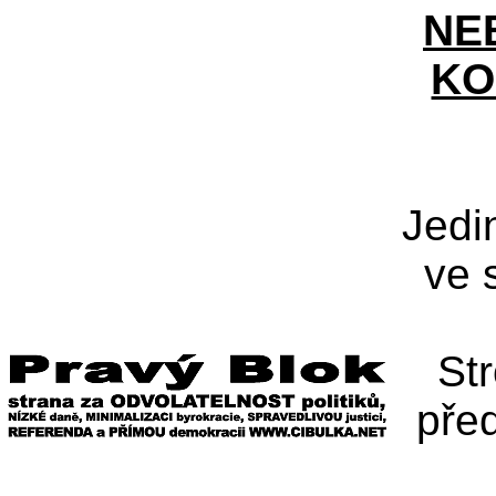
NE
KO
Jedi
ve 
St
pře