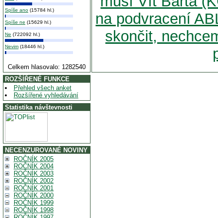
musí Vít Bárta (
Spíše ano
(15784 hl.)
na podvracení AB
Spíše ne
(15629 hl.)
skončit, nechceme
Ne
(722092 hl.)
Nevim
(18446 hl.)
Celkem hlasovalo: 1282540
ROZŠÍŘENÉ FUNKCE
Přehled všech anket
Rozšířené vyhledávání
Statistika návštevnosti
NECENZUROVANÉ NOVINY
ROČNÍK 2005
ROČNÍK 2004
ROČNÍK 2003
ROČNÍK 2002
ROČNÍK 2001
ROČNÍK 2000
ROČNÍK 1999
ROČNÍK 1998
ROČNÍK 1997