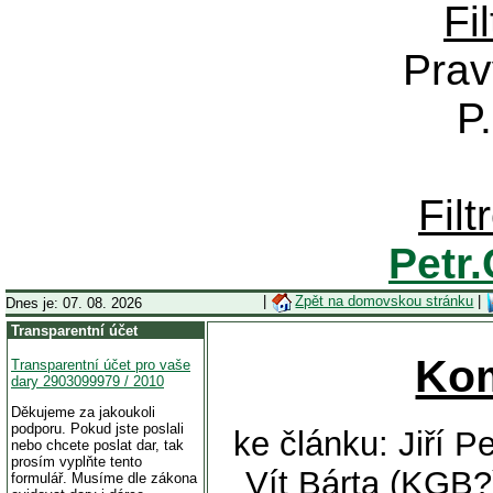
Fi
Prav
P
Fil
Petr
|
Zpět na domovskou stránku
|
Dnes je: 07. 08. 2026
Transparentní účet
Ko
Transparentní účet pro vaše
dary 2903099979 / 2010
Děkujeme za jakoukoli
podporu. Pokud jste poslali
ke článku: Jiří 
nebo chcete poslat dar, tak
prosím vyplňte tento
Vít Bárta (KGB?
formulář. Musíme dle zákona