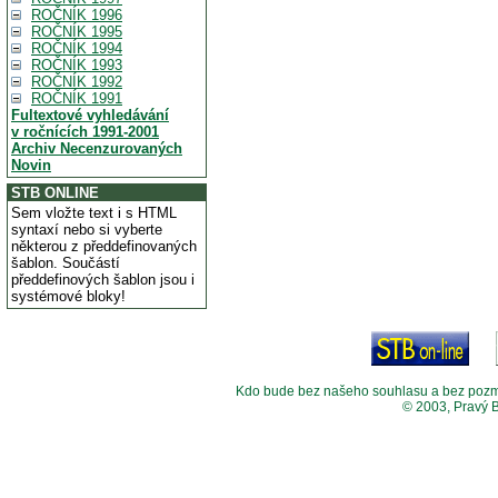
ROČNÍK 1996
ROČNÍK 1995
ROČNÍK 1994
ROČNÍK 1993
ROČNÍK 1992
ROČNÍK 1991
Fultextové vyhledávání
v ročnících 1991-2001
Archiv Necenzurovaných
Novin
STB ONLINE
Sem vložte text i s HTML
syntaxí nebo si vyberte
některou z předdefinovaných
šablon. Součástí
předdefinových šablon jsou i
systémové bloky!
Kdo bude bez našeho souhlasu a bez pozměny
© 2003, Pravý 