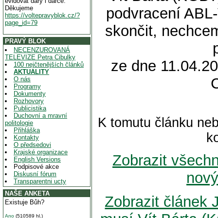
evidovat dary i dárce.
Děkujeme
podvracení ABL-
https://voltepravyblok.cz/?
page_id=79
skončit, nechceme
PRAVÝ BLOK
NECENZUROVANÁ
TELEVIZE Petra Cibulky
ze dne 11.04.20
100 nejčtenějších článků
AKTUALITY
O nás
Programy
Dokumenty
Rozhovory
Publicistika
Duchovní a mravní
K tomutu článku neb
politologie
Přihláška
k
Kontakty
O předsedovi
Krajské organizace
Zobrazit všech
English Versions
Podpisové akce
nový
Diskusní fórum
Transparentni ucty
NAŠE ANKETA
Zobrazit článek 
Existuje Bůh?
Ano
(510589 hl.)