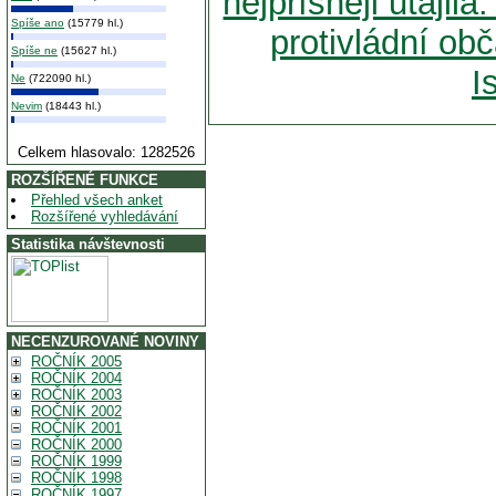
nejpřísněji utajil
Spíše ano
(15779 hl.)
protivládní o
Spíše ne
(15627 hl.)
I
Ne
(722090 hl.)
Nevim
(18443 hl.)
Celkem hlasovalo: 1282526
ROZŠÍŘENÉ FUNKCE
Přehled všech anket
Rozšířené vyhledávání
Statistika návštevnosti
NECENZUROVANÉ NOVINY
ROČNÍK 2005
ROČNÍK 2004
ROČNÍK 2003
ROČNÍK 2002
ROČNÍK 2001
ROČNÍK 2000
ROČNÍK 1999
ROČNÍK 1998
ROČNÍK 1997