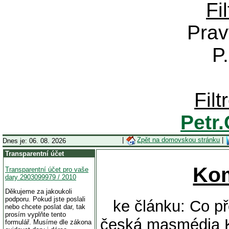
Fi
Prav
P
Fil
Petr
|
Zpět na domovskou stránku
|
Dnes je: 06. 08. 2026
Transparentní účet
Ko
Transparentní účet pro vaše
dary 2903099979 / 2010
Děkujeme za jakoukoli
podporu. Pokud jste poslali
ke článku: Co p
nebo chcete poslat dar, tak
prosím vyplňte tento
česká masmédia K
formulář. Musíme dle zákona