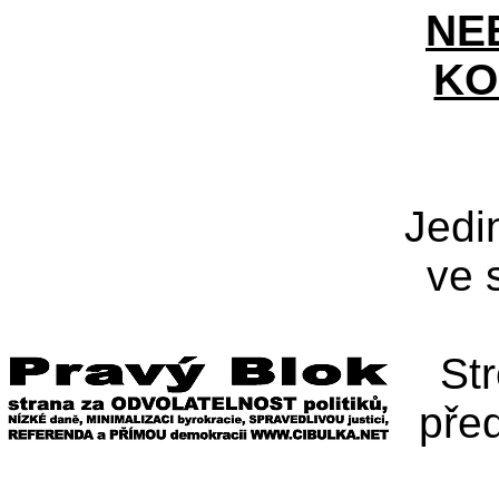
NE
KO
Jedi
ve 
St
pře