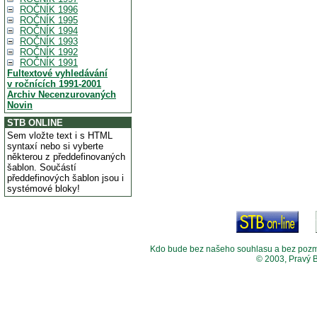
ROČNÍK 1996
ROČNÍK 1995
ROČNÍK 1994
ROČNÍK 1993
ROČNÍK 1992
ROČNÍK 1991
Fultextové vyhledávání
v ročnících 1991-2001
Archiv Necenzurovaných
Novin
STB ONLINE
Sem vložte text i s HTML
syntaxí nebo si vyberte
některou z předdefinovaných
šablon. Součástí
předdefinových šablon jsou i
systémové bloky!
Kdo bude bez našeho souhlasu a bez pozměny
© 2003, Pravý 