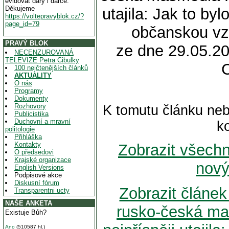
evidovat dary i dárce.
Děkujeme
utajila: Jak to by
https://voltepravyblok.cz/?
page_id=79
občanskou vz
PRAVÝ BLOK
ze dne 29.05.20
NECENZUROVANÁ
TELEVIZE Petra Cibulky
100 nejčtenějších článků
AKTUALITY
O nás
Programy
Dokumenty
Rozhovory
K tomutu článku neb
Publicistika
Duchovní a mravní
k
politologie
Přihláška
Kontakty
Zobrazit všech
O předsedovi
Krajské organizace
nový
English Versions
Podpisové akce
Diskusní fórum
Zobrazit článe
Transparentni ucty
NAŠE ANKETA
rusko-česká m
Existuje Bůh?
Ano
(510587 hl.)