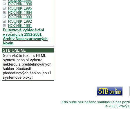
ROČNÍK 1996
ROČNÍK 1995
ROČNÍK 1994
ROČNÍK 1993
ROČNÍK 1992
ROČNÍK 1991
Fultextové vyhledávání
v ročnících 1991-2001
Archiv Necenzurovaných
Novin
STB ONLINE
Sem vložte text i s HTML
syntaxí nebo si vyberte
některou z předdefinovaných
šablon. Součástí
předdefinových šablon jsou i
systémové bloky!
Kdo bude bez našeho souhlasu a bez pozměny
© 2003, Pravý 