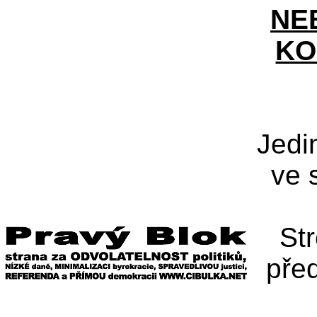
NE
KO
Jedi
ve 
St
pře