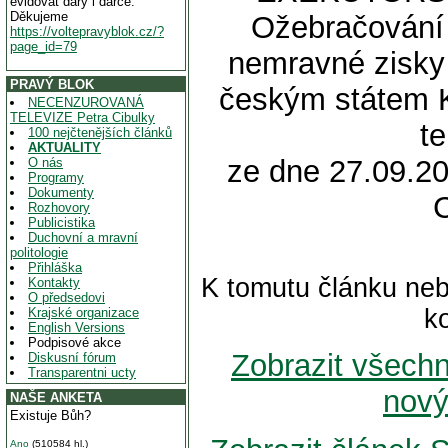
evidovat dary i dárce.
Děkujeme
Ožebračování 
https://voltepravyblok.cz/?
page_id=79
nemravné zisky
PRAVÝ BLOK
českým státem
NECENZUROVANÁ
TELEVIZE Petra Cibulky
te
100 nejčtenějších článků
AKTUALITY
ze dne 27.09.20
O nás
Programy
Dokumenty
Rozhovory
Publicistika
Duchovní a mravní
politologie
Přihláška
K tomutu článku neb
Kontakty
O předsedovi
k
Krajské organizace
English Versions
Podpisové akce
Zobrazit všech
Diskusní fórum
Transparentni ucty
nový
NAŠE ANKETA
Existuje Bůh?
Ano
(510584 hl.)