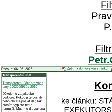
Fi
Prav
P
Fil
Petr
|
Zpět na domovskou stránku
|
Dnes je: 06. 08. 2026
Transparentní účet
Ko
Transparentní účet pro vaše
dary 2903099979 / 2010
Děkujeme za jakoukoli
podporu. Pokud jste poslali
ke článku: 
nebo chcete poslat dar, tak
prosím vyplňte tento
EXEKUTORS
formulář. Musíme dle zákona