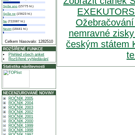
Zobrazit člán
Spíše ano
(15775 hl.)
EXEKUTORS
Spíše ne
(15623 hl.)
Ožebračování 
Ne
(722087 hl.)
Nevim
(18441 hl.)
nemravné zisky
českým státem
Celkem hlasovalo: 1282510
ROZŠÍŘENÉ FUNKCE
te
Přehled všech anket
Rozšířené vyhledávání
Statistika návštevnosti
NECENZUROVANÉ NOVINY
ROČNÍK 2005
ROČNÍK 2004
ROČNÍK 2003
ROČNÍK 2002
ROČNÍK 2001
ROČNÍK 2000
ROČNÍK 1999
ROČNÍK 1998
ROČNÍK 1997