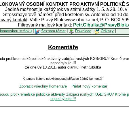
OKOVANÝ OSOBNÍ KONTAKT PRO AKTIVNÍ POLITICKÉ 
Jediná možnost je každý rok ve státní svátky 1. 5. a 28. 10. v
Strossmayerově náměstí před kostelem sv. Antonína od 10 do
rovaný kontakt
: Volte Pravý Blok www.cibulka.net, P. O. BOX 59
Filtrovaný mailový kontakt
:
Petr.Cibulka@PravyBlok.
domovskou stránku
|
Seznam témat
|
Download
|
Odkazy
|
Komentáře
udu protikremelské politické aktivisty zabijáci ruských KGB/GRU? Kromě pro
nepochybuje!!!!
ze dne 09.10.2011, autor článku: Petr Cibulka
K tomutu článku nebyl doposud přiřazen žádný komentář!
Zobrazit všechny komentáře
Přidat nový komentář
 soudu protikremelské politické aktivisty zabijáci ruských KGB/GRU? Kromě p
nepochybuje!!!!