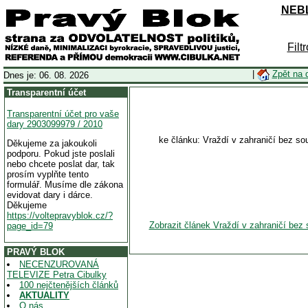
NEBL
Filt
|
Zpět na 
Dnes je: 06. 08. 2026
Transparentní účet
Transparentní účet pro vaše
dary 2903099979 / 2010
ke článku: Vraždí v zahraničí bez so
Děkujeme za jakoukoli
podporu. Pokud jste poslali
nebo chcete poslat dar, tak
prosím vyplňte tento
formulář. Musíme dle zákona
evidovat dary i dárce.
Děkujeme
https://voltepravyblok.cz/?
Zobrazit článek Vraždí v zahraničí bez
page_id=79
PRAVÝ BLOK
NECENZUROVANÁ
TELEVIZE Petra Cibulky
100 nejčtenějších článků
AKTUALITY
O nás