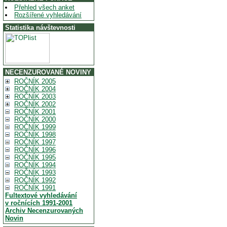
Přehled všech anket
Rozšířené vyhledávání
Statistika návštevnosti
NECENZUROVANÉ NOVINY
ROČNÍK 2005
ROČNÍK 2004
ROČNÍK 2003
ROČNÍK 2002
ROČNÍK 2001
ROČNÍK 2000
ROČNÍK 1999
ROČNÍK 1998
ROČNÍK 1997
ROČNÍK 1996
ROČNÍK 1995
ROČNÍK 1994
ROČNÍK 1993
ROČNÍK 1992
ROČNÍK 1991
Fultextové vyhledávání
v ročnících 1991-2001
Archiv Necenzurovaných
Novin