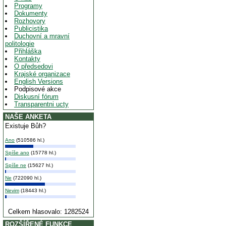
Programy
Dokumenty
Rozhovory
Publicistika
Duchovní a mravní
politologie
Přihláška
Kontakty
O předsedovi
Krajské organizace
English Versions
Podpisové akce
Diskusní fórum
Transparentni ucty
NAŠE ANKETA
Existuje Bůh?
Ano
(510586 hl.)
Spíše ano
(15778 hl.)
Spíše ne
(15627 hl.)
Ne
(722090 hl.)
Nevim
(18443 hl.)
Celkem hlasovalo: 1282524
ROZŠÍŘENÉ FUNKCE