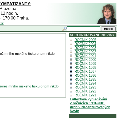
SYMPATIZANTY:
 Praze na
 12 hodin.
5, 170 00 Praha.
cz
.
NECENZUROVANÉ NOVINY
ROČNÍK 2005
ROČNÍK 2004
ROČNÍK 2003
ROČNÍK 2002
režimního ruského tisku o tom nikdo
ROČNÍK 2001
ROČNÍK 2000
ROČNÍK 1999
ROČNÍK 1998
ROČNÍK 1997
ROČNÍK 1996
ROČNÍK 1995
ROČNÍK 1994
rorežimního ruského tisku o tom nikdo
ROČNÍK 1993
ROČNÍK 1992
ROČNÍK 1991
Fultextové vyhledávání
v ročnících 1991-2001
Archiv Necenzurovaných
Novin