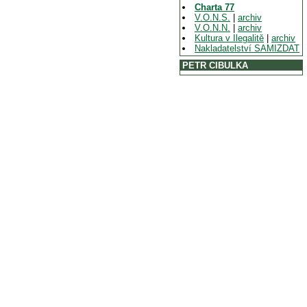
Charta 77
V.O.N.S.
|
archiv
V.O.N.N.
|
archiv
Kultura v Ilegalitě
|
archiv
Nakladatelství SAMIZDAT
PETR CIBULKA