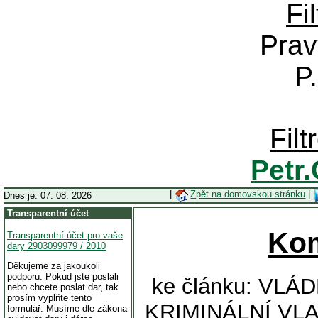
Fi
Prav
P
Fil
Petr
|
Zpět na domovskou stránku
|
Dnes je: 07. 08. 2026
Transparentní účet
Ko
Transparentní účet pro vaše
dary 2903099979 / 2010
Děkujeme za jakoukoli
podporu. Pokud jste poslali
ke článku: VL
nebo chcete poslat dar, tak
prosím vyplňte tento
KRIMINÁLNÍ VL
formulář. Musíme dle zákona