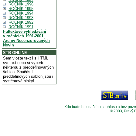
ROČNÍK 1996
ROČNÍK 1995
ROČNÍK 1994
ROČNÍK 1993
ROČNÍK 1992
ROČNÍK 1991
Fultextové vyhledávání
v ročnících 1991-2001
Archiv Necenzurovaných
Novin
STB ONLINE
Sem vložte text i s HTML
syntaxí nebo si vyberte
některou z předdefinovaných
šablon. Součástí
předdefinových šablon jsou i
systémové bloky!
Kdo bude bez našeho souhlasu a bez pozměny
© 2003, Pravý 