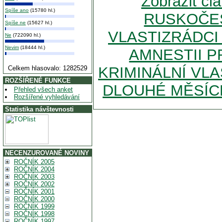
Zobrazit č
Spíše ano
(15780 hl.)
RUSKOČEŠ
Spíše ne
(15627 hl.)
VLASTIZRÁDCI
Ne
(722090 hl.)
Nevim
(18444 hl.)
AMNESTII 
KRIMINÁLNÍ VL
Celkem hlasovalo: 1282529
ROZŠÍŘENÉ FUNKCE
DLOUHÉ MĚSÍCE
Přehled všech anket
Rozšířené vyhledávání
Statistika návštevnosti
NECENZUROVANÉ NOVINY
ROČNÍK 2005
ROČNÍK 2004
ROČNÍK 2003
ROČNÍK 2002
ROČNÍK 2001
ROČNÍK 2000
ROČNÍK 1999
ROČNÍK 1998
ROČNÍK 1997