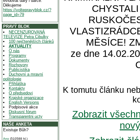
evidovat dary i dárce.
Děkujeme
CHYSTALI
https://voltepravyblok.cz/?
page_id=79
RUSKOČES
PRAVÝ BLOK
VLASTIZRÁDC
NECENZUROVANÁ
TELEVIZE Petra Cibulky
MĚSÍCE! ZM
100 nejčtenějších článků
AKTUALITY
ze dne 14.02.20
O nás
Programy
Dokumenty
Rozhovory
Publicistika
Duchovní a mravní
politologie
Přihláška
K tomutu článku neb
Kontakty
O předsedovi
k
Krajské organizace
English Versions
Podpisové akce
Zobrazit všech
Diskusní fórum
Transparentni ucty
nový
NAŠE ANKETA
Existuje Bůh?
Ano
(510588 hl.)