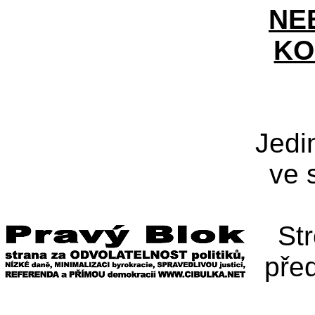
NE
KO
Jedi
ve 
St
pře