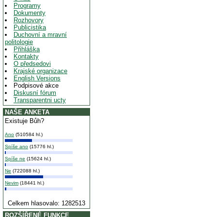
Programy
Dokumenty
Rozhovory
Publicistika
Duchovní a mravní
politologie
Přihláška
Kontakty
O předsedovi
Krajské organizace
English Versions
Podpisové akce
Diskusní fórum
Transparentni ucty
NAŠE ANKETA
Existuje Bůh?
Ano
(510584 hl.)
Spíše ano
(15776 hl.)
Spíše ne
(15624 hl.)
Ne
(722088 hl.)
Nevim
(18441 hl.)
Celkem hlasovalo: 1282513
ROZŠÍŘENÉ FUNKCE