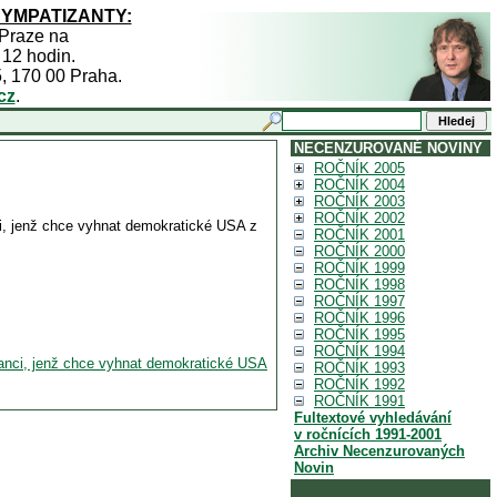
SYMPATIZANTY:
 Praze na
 12 hodin.
5, 170 00 Praha.
cz
.
NECENZUROVANÉ NOVINY
ROČNÍK 2005
ROČNÍK 2004
ROČNÍK 2003
ROČNÍK 2002
, jenž chce vyhnat demokratické USA z
ROČNÍK 2001
ROČNÍK 2000
ROČNÍK 1999
ROČNÍK 1998
ROČNÍK 1997
ROČNÍK 1996
ROČNÍK 1995
ROČNÍK 1994
anci, jenž chce vyhnat demokratické USA
ROČNÍK 1993
ROČNÍK 1992
ROČNÍK 1991
Fultextové vyhledávání
v ročnících 1991-2001
Archiv Necenzurovaných
Novin