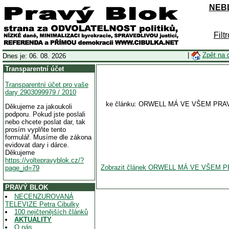
NEBL
Filt
|
Zpět na 
Dnes je: 06. 08. 2026
Transparentní účet
Transparentní účet pro vaše
dary 2903099979 / 2010
ke článku: ORWELL MÁ VE VŠEM PRAVDU: S
Děkujeme za jakoukoli
podporu. Pokud jste poslali
nebo chcete poslat dar, tak
prosím vyplňte tento
formulář. Musíme dle zákona
evidovat dary i dárce.
Děkujeme
https://voltepravyblok.cz/?
Zobrazit článek ORWELL MÁ VE VŠEM PRAVD
page_id=79
PRAVÝ BLOK
NECENZUROVANÁ
TELEVIZE Petra Cibulky
100 nejčtenějších článků
AKTUALITY
O nás