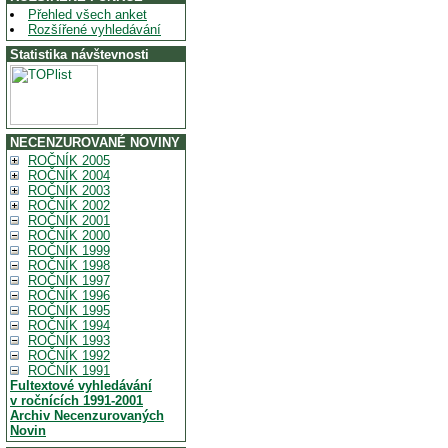
Přehled všech anket
Rozšířené vyhledávání
Statistika návštevnosti
NECENZUROVANÉ NOVINY
ROČNÍK 2005
ROČNÍK 2004
ROČNÍK 2003
ROČNÍK 2002
ROČNÍK 2001
ROČNÍK 2000
ROČNÍK 1999
ROČNÍK 1998
ROČNÍK 1997
ROČNÍK 1996
ROČNÍK 1995
ROČNÍK 1994
ROČNÍK 1993
ROČNÍK 1992
ROČNÍK 1991
Fultextové vyhledávání
v ročnících 1991-2001
Archiv Necenzurovaných
Novin