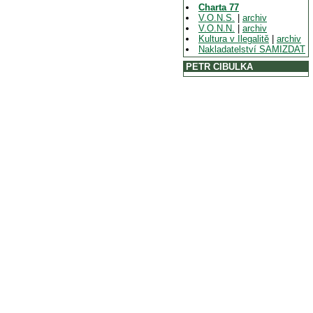
Charta 77
V.O.N.S.
|
archiv
V.O.N.N.
|
archiv
Kultura v Ilegalitě
|
archiv
Nakladatelství SAMIZDAT
PETR CIBULKA