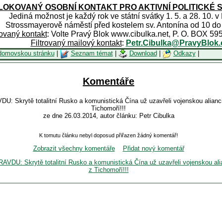
OKOVANÝ OSOBNÍ KONTAKT PRO AKTIVNÍ POLITICKÉ 
Jediná možnost je každý rok ve státní svátky 1. 5. a 28. 10. v
Strossmayerově náměstí před kostelem sv. Antonína od 10 do
rovaný kontakt
: Volte Pravý Blok www.cibulka.net, P. O. BOX 59
Filtrovaný mailový kontakt
:
Petr.Cibulka@PravyBlok.
domovskou stránku
|
Seznam témat
|
Download
|
Odkazy
|
Komentáře
krytě totalitní Rusko a komunistická Čína už uzavřeli vojenskou alianci
Tichomoří!!!
ze dne 26.03.2014, autor článku: Petr Cibulka
K tomutu článku nebyl doposud přiřazen žádný komentář!
Zobrazit všechny komentáře
Přidat nový komentář
U: Skrytě totalitní Rusko a komunistická Čína už uzavřeli vojenskou ali
z Tichomoří!!!