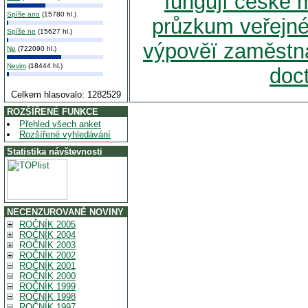
fungují české 
Spíše ano
(15780 hl.)
průzkum veřejné
Spíše ne
(15627 hl.)
výpověï zaměstna
Ne
(722090 hl.)
Nevim
(18444 hl.)
doct
Celkem hlasovalo: 1282529
ROZŠÍŘENÉ FUNKCE
Přehled všech anket
Rozšířené vyhledávání
Statistika návštevnosti
NECENZUROVANÉ NOVINY
ROČNÍK 2005
ROČNÍK 2004
ROČNÍK 2003
ROČNÍK 2002
ROČNÍK 2001
ROČNÍK 2000
ROČNÍK 1999
ROČNÍK 1998
ROČNÍK 1997