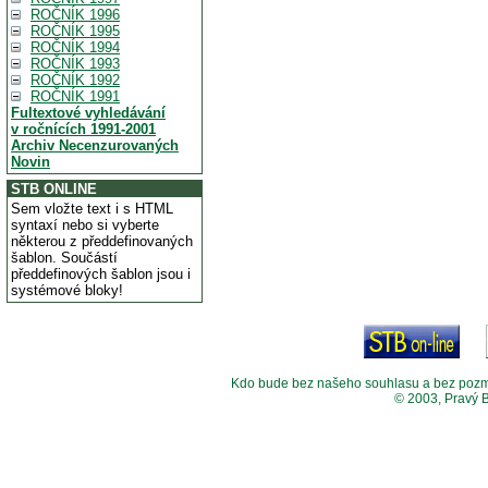
ROČNÍK 1996
ROČNÍK 1995
ROČNÍK 1994
ROČNÍK 1993
ROČNÍK 1992
ROČNÍK 1991
Fultextové vyhledávání
v ročnících 1991-2001
Archiv Necenzurovaných
Novin
STB ONLINE
Sem vložte text i s HTML
syntaxí nebo si vyberte
některou z předdefinovaných
šablon. Součástí
předdefinových šablon jsou i
systémové bloky!
Kdo bude bez našeho souhlasu a bez pozměny
© 2003, Pravý 