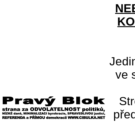
NE
KO
Jedi
ve 
St
pře