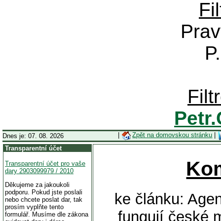
Fi
Prav
P
Fil
Petr
|
Zpět na domovskou stránku
|
Dnes je: 07. 08. 2026
Transparentní účet
Ko
Transparentní účet pro vaše
dary 2903099979 / 2010
Děkujeme za jakoukoli
podporu. Pokud jste poslali
ke článku: Age
nebo chcete poslat dar, tak
prosím vyplňte tento
fungují české 
formulář. Musíme dle zákona