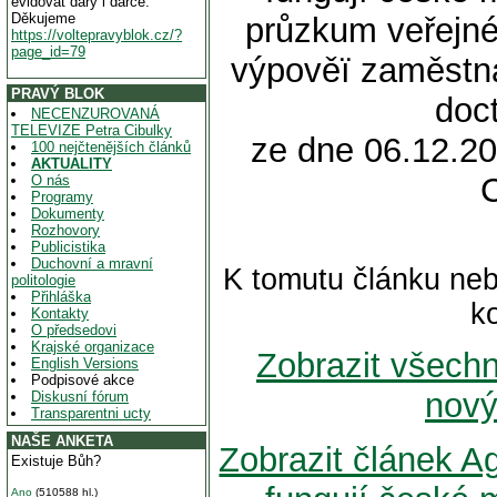
evidovat dary i dárce.
Děkujeme
průzkum veřejné
https://voltepravyblok.cz/?
page_id=79
výpověï zaměstna
PRAVÝ BLOK
doct
NECENZUROVANÁ
TELEVIZE Petra Cibulky
ze dne 06.12.20
100 nejčtenějších článků
AKTUALITY
O nás
Programy
Dokumenty
Rozhovory
Publicistika
Duchovní a mravní
K tomutu článku neb
politologie
Přihláška
k
Kontakty
O předsedovi
Krajské organizace
Zobrazit všech
English Versions
Podpisové akce
nový
Diskusní fórum
Transparentni ucty
NAŠE ANKETA
Zobrazit článek 
Existuje Bůh?
Ano
(510588 hl.)