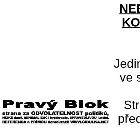
NE
KO
Jedi
ve 
St
pře