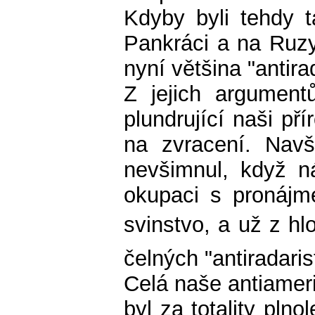
Kdyby byli tehdy t
Pankráci a na Ruzy
nyní většina "antirad
Z jejich argument
plundrující naši p
na zvracení. Navš
nevšimnul, když n
okupaci s pronájm
svinstvo, a už z h
čelných "antiradaris
Celá naše antiameri
byl za totality pl