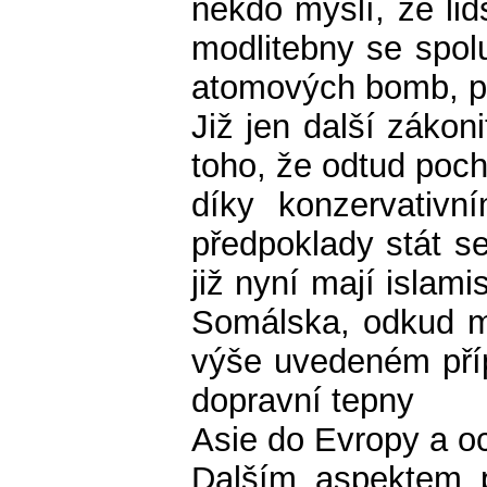
někdo myslí, že lid
modlitebny se spol
atomových bomb, p
Již jen další zákon
toho, že odtud poch
díky konzervativ
předpoklady stát s
již nyní mají islam
Somálska, odkud mu
výše uvedeném příp
dopravní tepny
Asie do Evropy a oc
Dalším aspektem p