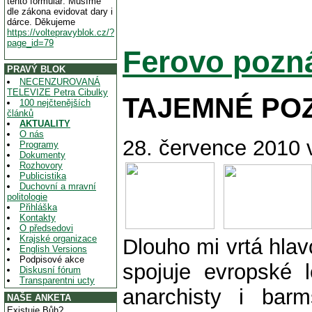
tento formulář. Musíme
dle zákona evidovat dary i
dárce. Děkujeme
https://voltepravyblok.cz/?
page_id=79
Ferovo poz
PRAVÝ BLOK
NECENZUROVANÁ
TELEVIZE Petra Cibulky
TAJEMNÉ PO
100 nejčtenějších
článků
AKTUALITY
O nás
28. července 2010 v
Programy
Dokumenty
Rozhovory
Publicistika
Duchovní a mravní
politologie
Přihláška
Kontakty
O předsedovi
Krajské organizace
Dlouho mi vrtá hlav
English Versions
Podpisové akce
spojuje evropské l
Diskusní fórum
Transparentni ucty
anarchisty i barm
NAŠE ANKETA
Existuje Bůh?