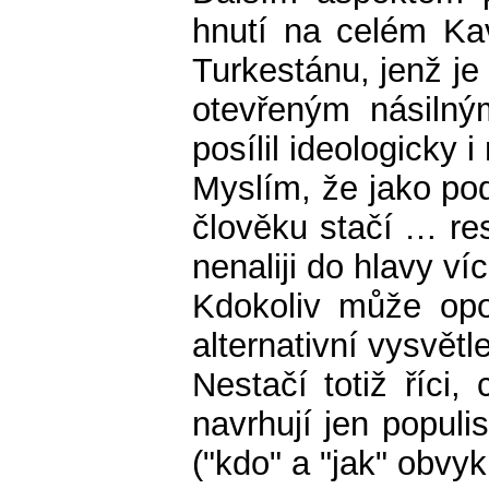
hnutí na celém Ka
Turkestánu, jenž je 
otevřeným násilný
posílil ideologicky 
Myslím, že jako po
člověku stačí … re
nenaliji do hlavy v
Kdokoliv může op
alternativní vysvětl
Nestačí totiž říci
navrhují jen populi
("kdo" a "jak" obvyk