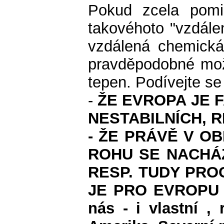
Pokud zcela pomi
takovéhoto "vzdálen
vzdálená chemická 
pravděpodobné možn
tepen. Podívejte s
-
ŽE EVROPA JE 
NESTABILNÍCH, 
- ŽE PRÁVĚ V O
ROHU SE NACHÁZ
RESP. TUDY PRO
JE PRO EVROPU ŽI
nás - i vlastní ,