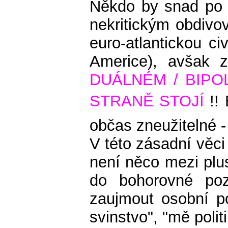
Někdo by snad po 
nekritickým obdivo
euro-atlantickou ci
Americe), avšak 
DUÁLNÉM / BIPO
STRANĚ STOJÍ
!! 
občas zneužitelné -
V této zásadní věci 
není něco mezi plu
do bohorovné pozi
zaujmout osobní po
svinstvo", "mě polit