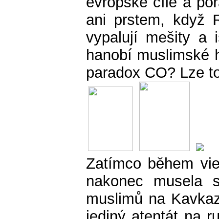
evropské cíle a po
ani prstem, když 
vypalují mešity a 
hanobí muslimské h
paradox CO? Lze to
Zatímco během vie
nakonec musela s
muslimů na Kavkaze
jediný atentát na 