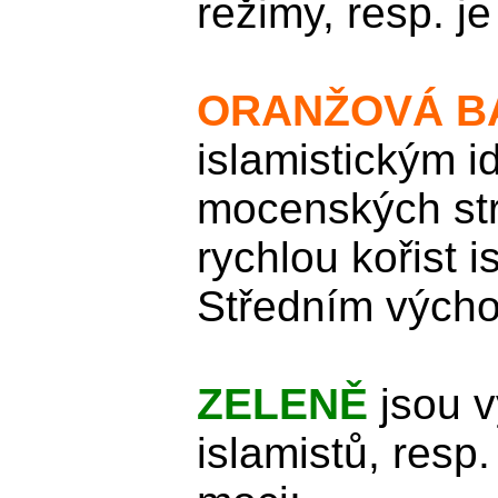
režimy, resp. je
ORANŽOVÁ B
islamistickým i
mocenských str
rychlou kořist 
Středním výcho
ZELENĚ
jsou v
islamistů, resp.