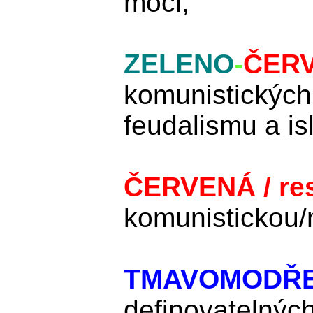
moci;
ZELENO
-
ČER
komunistických
feudalismu a is
ČERVENÁ / re
komunistickou/
TMAVOMODŘ
definovatelných