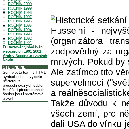
ROČNÍK 2000
ROČNÍK 1999
ROČNÍK 1998
ROČNÍK 1997
ROČNÍK 1996
ROČNÍK 1995
ROČNÍK 1994
ROČNÍK 1993
ROČNÍK 1992
ROČNÍK 1991
Fultextové vyhledávání
v ročnících 1991-2001
Archiv Necenzurovaných
Novin
STB ONLINE
Ale zatímco tito vě
Sem vložte text i s HTML
syntaxí nebo si vyberte
supervelmocí ("svět
některou z
předdefinovaných šablon.
Součástí předdefinových
a reálněsocialistic
šablon jsou i systémové
bloky!
Takže důvodu k nen
všech zemí, pro n
dali USA do vínku je