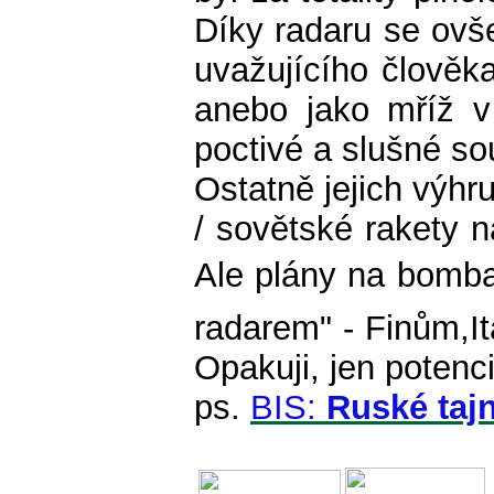
Díky radaru se ovše
uvažujícího člověka)
anebo jako mříž v 
poctivé a slušné s
Ostatně jejich výhr
/ sovětské rakety 
Ale plány na bomba
radarem" - Finům,It
Opakuji, jen potenc
ps.
BIS:
Ruské taj