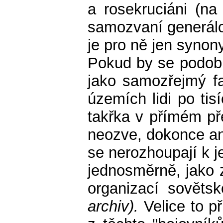
a rosekruciáni (na 
samozvaní generálov
je pro ně jen syno
Pokud by se podobný
jako samozřejmý fa
územích lidi po ti
takřka v přímém př
neozve, dokonce ani
se nerozhoupají k j
jednosměrně, jako z
organizací sověts
archiv).
Velice to p