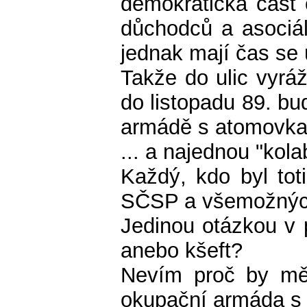
demokratická část o
důchodců a asociáln
jednak mají čas se 
Takže do ulic vyrá
do listopadu 89. bu
armádě s atomovkam
... a najednou "kol
Každý, kdo byl tot
SČSP a všemožných
Jedinou otázkou v p
anebo kšeft?
Nevím proč by měl
okupační armáda s