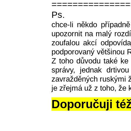
===============
Ps.
chce-li někdo případn
upozornit na malý rozd
zoufalou akcí odpovíd
podporovaný většinou Ru
Z toho důvodu také ke
správy, jednak drtivo
zavražděných ruskými ž
je zřejmá už z toho, ž
Doporučuji též