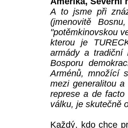
Amerika, Severní 
A to jsme při znáz
(jmenovitě Bosnu
"potěmkinovskou ve
kterou je TURECK
armády a tradiční
Bosporu demokraci
Arménů, množící se
mezi generalitou a 
represe a de facto
válku, je skutečně 
Každý, kdo chce pro