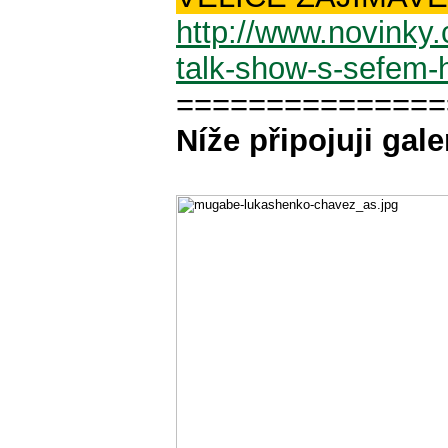
http://www.novinky
talk-show-s-sefem-h
===============
Níže připojuji gale