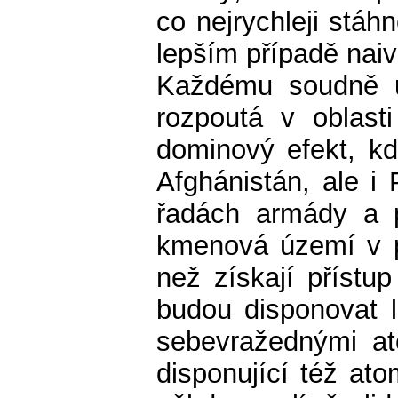
co nejrychleji stáh
lepším případě naiv
Každému soudně uv
rozpoutá v oblast
dominový efekt, kd
Afghánistán, ale i
řadách armády a p
kmenová území v pa
než získají přístu
budou disponovat 
sebevražednými ate
disponující též at