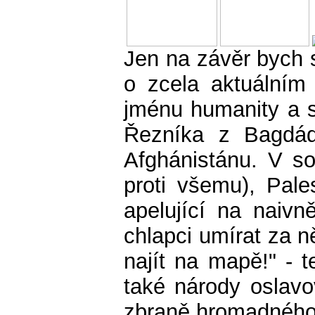
Jen na závěr bych s
o zcela aktuálním 
jménu humanity a sp
Řezníka z Bagdád
Afghánistánu. V s
proti všemu), Pales
apelující na naivn
chlapci umírat za 
najít na mapě!" - 
také národy oslavo
zbraně hromadného