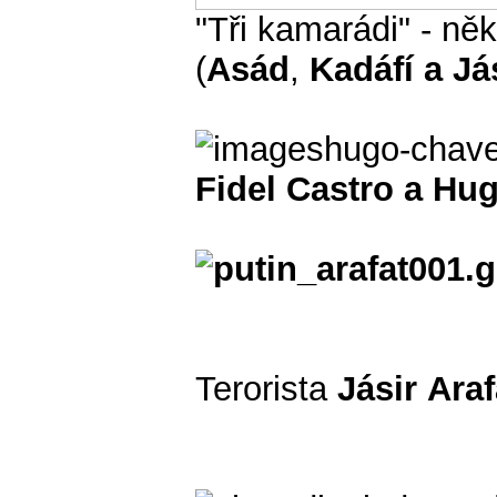
"Tři kamarádi" - něk
(
Asád
,
Kadáfí a Já
Fidel Castro a Hu
Terorista
Jásir
Araf