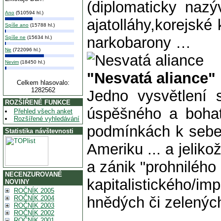
(diplomaticky nazýv
Ano
(510594 hl.)
ajatolláhy,korejské 
Spíše ano
(15788 hl.)
narkobarony …
Spíše ne
(15634 hl.)
Ne
(722096 hl.)
Nevim
(18450 hl.)
"Nesvatá aliance"
Celkem hlasovalo:
1282562
Jedno vysvětlení 
ROZŠÍŘENÉ FUNKCE
úspěšného a bohat
Přehled všech anket
Rozšířené vyhledávání
podmínkách k seber
Statistika návštevnosti
Ameriku ... a jelik
a zánik "prohnilého
NECENZUROVANÉ
kapitalistického/im
NOVINY
ROČNÍK 2005
hnědých či zelenýc
ROČNÍK 2004
ROČNÍK 2003
ROČNÍK 2002
ROČNÍK 2001