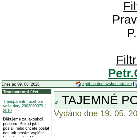
Fi
Prav
P
Fil
Petr
|
Zpět na domovskou stránku
|
Dnes je: 09. 08. 2026
Transparentní účet
TAJEMNÉ PO
Transparentní účet pro
vaše dary 2903099979 /
2010
Vydáno dne 19. 05. 20
Děkujeme za jakoukoli
podporu. Pokud jste
poslali nebo chcete poslat
dar, tak prosím vyplňte