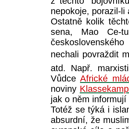
z těchto "bojovník
nepokoje, porazil-li
Ostatně kolik těch
sena, Mao Ce-tun
československého Ř
nechali povraždit 
atd. Např. marxist
Vůdce
Africké ml
noviny
Klassekamp
jak o něm informují
Totéž se týká i isl
absurdní, že musli