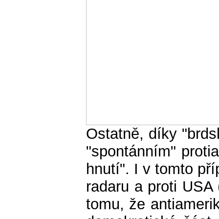
Ostatně, díky "br
"spontánním" proti
hnutí". I v tomto př
radaru a proti USA 
tomu, že antiamerik