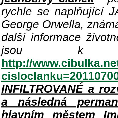
rychle se naplňující
George Orwella, známá
další informace život
jsou k di
http://www.cibulka.ne
cisloclanku=2011070
INFILTROVANÉ a roz
a následná perman
hlavním městem Im