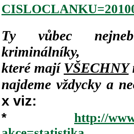
CISLOCLANKU=20100
Ty vůbec nejneb
kriminálníky,
které mají
VŠECHNY
najdeme vždycky a neo
x viz:
*
http://www
akce=statistika