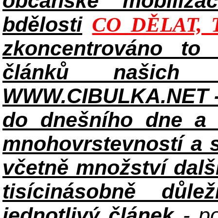
občanské mobilizac
bdělosti
CO DĚLAT, 
zkoncentrováno to n
článků našich i
WWW.CIBULKA.NET - 
do dnešního dne a h
mnohovrstevností a 
včetně množství dalš
tisícinásobně důle
jednotlivý článek
- po