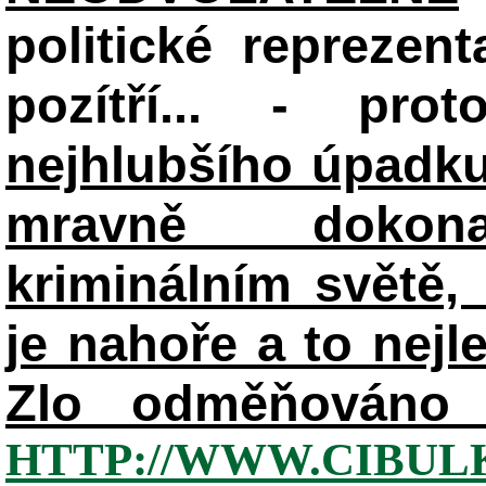
politické reprezent
pozítří... - pr
nejhlubšího úpadku
mravně dokon
kriminálním světě, 
je nahoře a to nejl
Zlo odměňováno 
HTTP://WWW.CIBUL