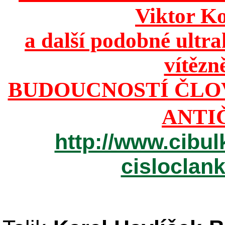
Viktor K
a další podobné ultr
vítězn
BUDOUCNOSTÍ ČLO
ANTI
http://www.cibul
cisloclan