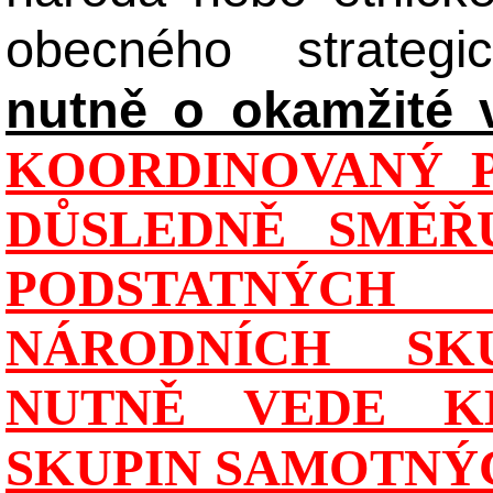
obecného strateg
nutně o okamžité 
KOORDINOVANÝ P
DŮSLEDNĚ SMĚŘU
PODSTATNÝCH
NÁRODNÍCH SK
NUTNĚ VEDE K
SKUPIN SAMOTNÝ