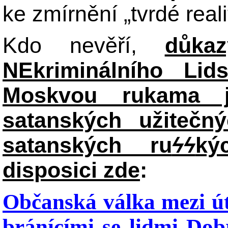
ke zmírnění „tvrdé reali
Kdo nevěří,
důka
NEkriminálního Lid
Moskvou rukama j
satanských užitečný
satanských ru
ϟϟ
ký
disposici zde
:
Občanská válka mezi út
bránícími se lidmi Dob