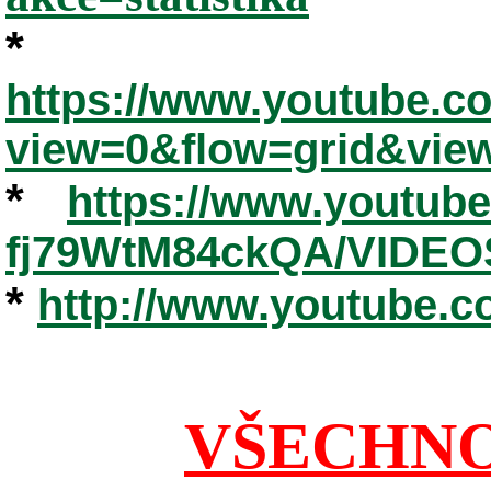
*
https://www.youtube.
view=0&flow=grid&vie
*
https://www.youtub
fj79WtM84ckQA/VIDEO
*
http://www.youtube.
VŠECHNO