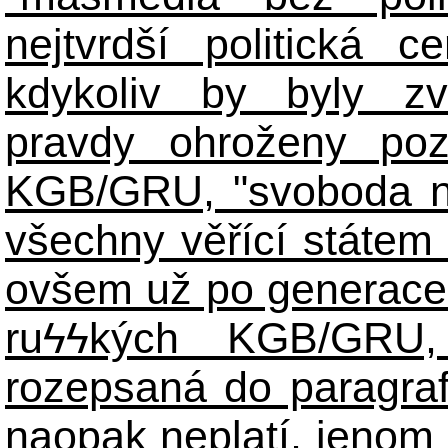
nejtvrdší politická c
kdykoliv by byly zv
pravdy ohroženy poz
KGB/GRU, "svoboda n
všechny věřící státem 
ovšem už po generace
ruϟϟkých KGB/GR
rozepsaná do paragraf
naopak neplatí, jenom