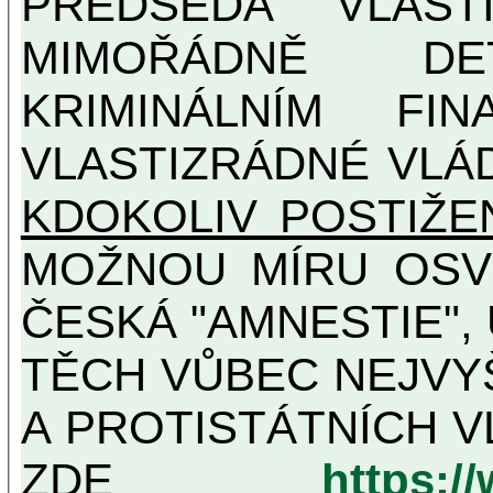
PŘEDSEDA VLAST
MIMOŘÁDNĚ DETAILNĚ O ULTRA
KRIMINÁLNÍM FIN
VLASTIZRÁDNÉ VLÁ
KDOKOLIV POSTIŽE
MOŽNOU MÍRU OSVĚDČENÁ VLASTIZRÁDNÁ
ČESKÁ "AMNESTIE",
TĚCH VŮBEC NEJVYŠŠÍCH PROTINÁRODNÍCH
A PROTISTÁTNÍCH V
ZDE
https:/