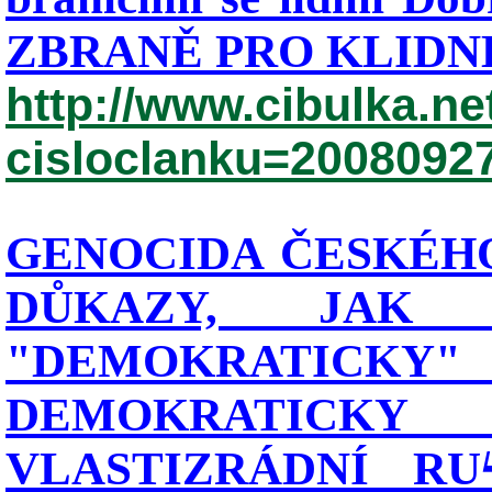
ZBRANĚ PRO KLIDNÉ
http://www.cibulka.ne
cisloclanku=2008092
GENOCIDA ČESKÉHO
DŮKAZY, JAK
"DEMOKRATIC
DEMOKRATICK
VLASTIZRÁDNÍ RU