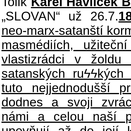
Tolik
Karel Havlíček 
„SLOVAN“ už 26.7.
1
neo-marx-satanští korm
masmédiích, užiteční
vlastizrádci v žoldu 
satanských ru
ϟϟ
kých 
tuto nejjednodušší p
dodnes a svoji zvrá
námi a celou naší p
upevňují až do její 