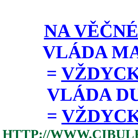
NA VĚČNÉ
VLÁDA M
=
VŽDYCK
VLÁDA D
=
VŽDYCKY 
HTTP://WWW.CIBUL