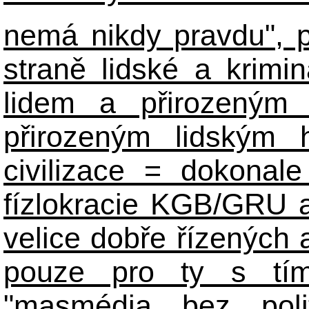
nemá nikdy pravdu", 
straně lidské a krimi
lidem a přirozeným
přirozeným lidským 
civilizace = dokonale 
fízlokracie KGB/GRU a 
velice dobře řízených 
pouze pro ty s tím
"masmédia bez poli