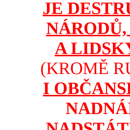
JE DESTR
NÁRODŮ, 
A LIDSK
(KROMĚ RU
I OBČAN
NADNÁ
NADSTÁT