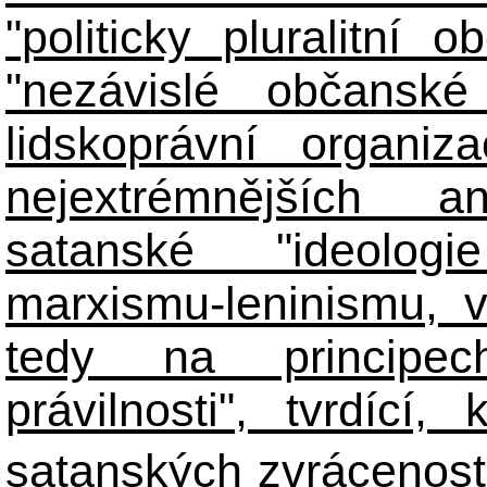
"politicky pluralitní 
"nezávislé občanské 
lidskoprávní organiz
nejextrémnějších ant
satanské "ideologie
marxismu-leninismu, v
tedy na principech 
právilnosti", tvrdící
satanských zvráceností