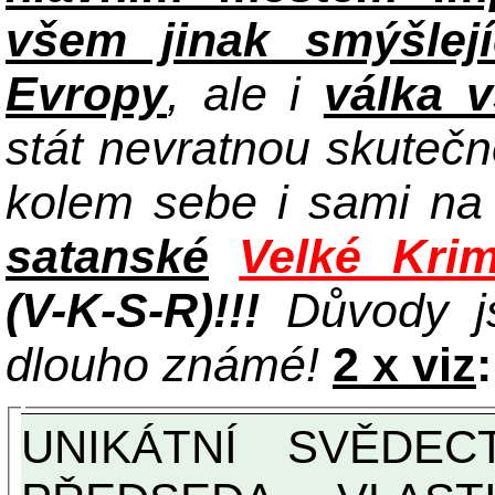
všem jinak smýšlej
Evropy
, ale i
válka 
stát nevratnou skuteč
kolem sebe i sami n
satanské
Velké Krim
(V-K-S-R)!!!
Důvody j
dlouho známé!
2 x viz
:
UNIKÁTNÍ SVĚDECTVÍ ZE SOUČASNOSTI: