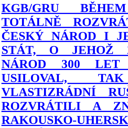
KGB/GRU BĚHE
TOTÁLNĚ ROZVRÁT
ČESKÝ NÁROD I J
STÁT, O JEHOŽ 
NÁROD 300 LET
USILOVAL, T
VLASTIZRÁDNÍ RU
ROZVRÁTILI A ZN
RAKOUSKO-UHERSK