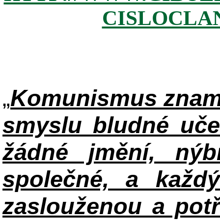
CISLOCLAN
„
Komunismus zname
smyslu bludné uče
žádné jmění, ný
společné, a každ
zaslouženou a potř