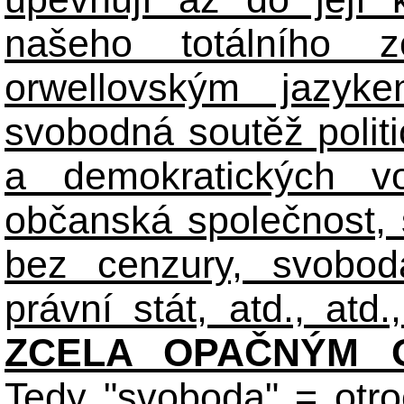
našeho totálního zo
orwellovským jazyk
svobodná soutěž polit
a demokratických volb
občanská společnost,
bez cenzury, svobod
právní stát, atd., atd.,
ZCELA OPAČNÝM O
Tedy "svoboda" = otro