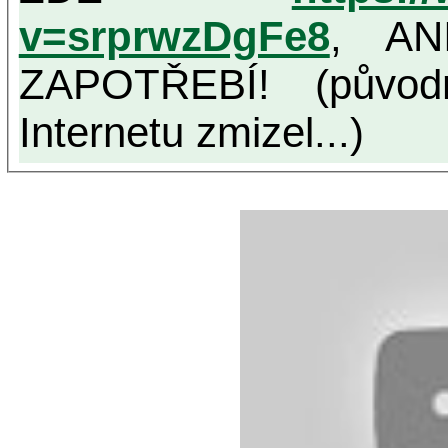
v=srprwzDgFe8
, AN
ZAPOTŘEBÍ! (původ
Internetu zmizel...)