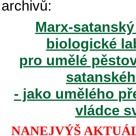
archivů:
Marx-satanský 
biologické la
pro umělé pěstov
satanské
- jako umělého př
vládce sv
NANEJVÝŠ AKTUÁ