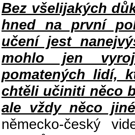
Bez všelijakých důk
hned na první po
učení jest nanejv
mohlo jen vyroj
pomatených lidí, k
chtěli učiniti něco 
ale vždy něco jin
německo-český vid