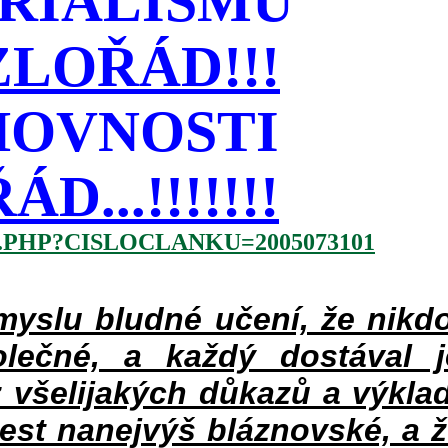
RIALISMU
LOŘÁD!!!
HOVNOSTI
...!!!!!!!
.PHP?CISLOCLANKU=2005073101
slu bludné učení, že nikdo
lečné, a každý dostával 
 všelijakých důkazů a výklad
jest nanejvýš bláznovské, a 