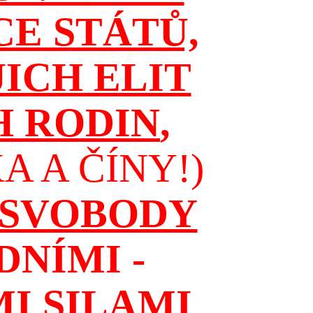
CE STÁTŮ,
JICH ELIT
H RODIN
,
 A ČÍNY!)
 SVOBODY
NÍMI -
I SILAMI