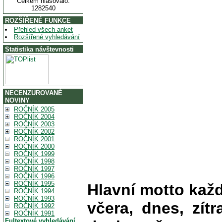
Celkem hlasovalo:
1282540
ROZŠÍŘENÉ FUNKCE
Přehled všech anket
Rozšířené vyhledávání
Statistika návštevnosti
NECENZUROVANÉ
NOVINY
ROČNÍK 2005
ROČNÍK 2004
ROČNÍK 2003
ROČNÍK 2002
ROČNÍK 2001
ROČNÍK 2000
ROČNÍK 1999
ROČNÍK 1998
ROČNÍK 1997
ROČNÍK 1996
ROČNÍK 1995
Hlavní motto kaž
ROČNÍK 1994
ROČNÍK 1993
včera, dnes, zítr
ROČNÍK 1992
ROČNÍK 1991
Fultextové vyhledávání