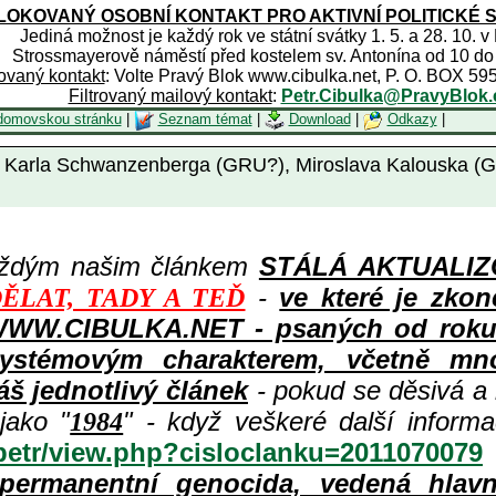
OKOVANÝ OSOBNÍ KONTAKT PRO AKTIVNÍ POLITICKÉ 
Jediná možnost je každý rok ve státní svátky 1. 5. a 28. 10. v
Strossmayerově náměstí před kostelem sv. Antonína od 10 do
rovaný kontakt
: Volte Pravý Blok www.cibulka.net, P. O. BOX 59
Filtrovaný mailový kontakt
:
Petr.Cibulka@PravyBlok.
domovskou stránku
|
Seznam témat
|
Download
|
Odkazy
|
ete Karla Schwanzenberga (GRU?), Miroslava Kalousk
aždým našim článkem
STÁLÁ AKTUALIZOV
-
ve které je zkon
ĚLAT, TADY A TEĎ
WWW.CIBULKA.NET - psaných od roku 1
ystémovým charakterem, včetně množ
áš jednotlivý článek
- pokud se děsivá a
jako "
" - když veškeré další inform
1984
/petr/view.php?cisloclanku=2011070079
permanentní genocida, vedená hlav