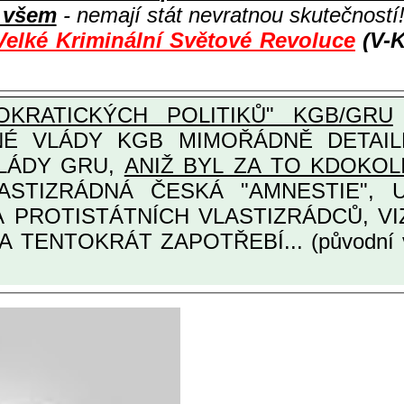
i všem
- nemají stát nevratnou skutečností
Velké Kriminální Světové Revoluce
(V-K
KRATICKÝCH POLITIKŮ" KGB/GRU
GB MIMOŘÁDNĚ DETAILNĚ O ULTRA
VLÁDY GRU,
ANIŽ BYL ZA TO KDOKOL
TINÁRODNÍCH A PROTISTÁTNÍCH VLASTIZRÁDCŮ
A TENTOKRÁT ZAPOTŘEBÍ... (původní 