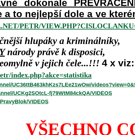
vně dokonale PŘEVRÁCENÉM
e a to nejlepší dole a ve kte
.NET/PETR/VIEW.PHP?CISLOCLANKU=
čnější hlupáky a kriminálníky,
Y
národy právě k disposici,
omylně v jejich čele...!!!
4 x viz:
etr/index.php?akce=statistika
annel/UC36ttB463khKzs7LEe21wOw/videos?view=0&f
hannel/UCKg2SOtcL-fj79WtM84ckQA/VIDEOS
/PravyBlok/VIDEOS
VŠECHNO C