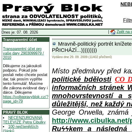
NEBL
Filt
|
Zpět na 
Dnes je: 07. 08. 2026
Transparentní účet
Mravně-politický portrét kníž
Transparentní účet pro
PŘICHÁZÍ...)))))))))
vaše dary 2903099979 /
Vydáno dne 29. 09. 2009 (11402 přečtení)
2010
Děkujeme za jakoukoli
Místo předmluvy před k
podporu. Pokud jste
poslali nebo chcete poslat
politické bdělosti
CO D
dar, tak prosím vyplňte
tento formulář. Musíme
informačních stránek 
dle zákona evidovat dary i
dárce. Děkujeme
mnohovrstevností a s
https://voltepravyblok.cz/?
page_id=79
důležitější, než každý n
George Orwella, známá 
PRAVÝ BLOK
NECENZUROVANÁ
http://www.cibulka.net
TELEVIZE Petra Cibulky
100 nejčtenějších
Ruϟϟkem a následná 
článků