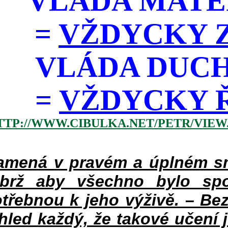
VLÁDA MATE
=
VŽDYCKY Z
VLÁDA DUC
=
VŽDYCKY ŘÁD
TTP://WWW.CIBULKA.NET/PETR/VIEW
mená v pravém a úplném smy
ýbrž aby všechno bylo spo
třebnou k jeho výživě. – Bez
hled každý, že takové učení 