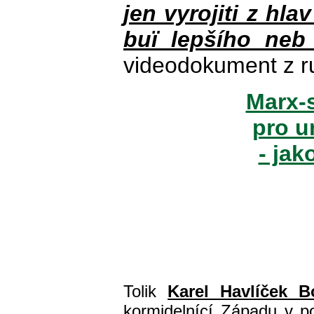
jen vyrojiti z hla
buï lepšího neb
videodokument z r
Marx-s
pro u
- jak
Tolik
Karel Havlíček B
kormidelnící Západu v pol