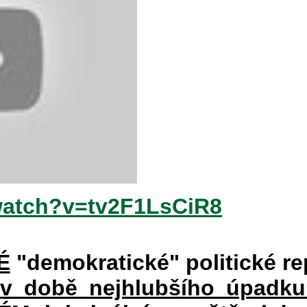
watch?v=tv2F1LsCiR8
É
"demokratické" politické re
 v době nejhlubšího úpadku