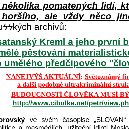
v několika pomatených lidí, k
 horšího, ale vždy něco jin
u
ϟϟ
kých archivů:
atanský Kreml a jeho první b
mělé pěstování materialisti
o umělého předčipového "člově
NANEJVÝŠ AKTUÁLNÍ
:
Světoznámý fi
a další podobné ultrakriminální stru
BUDOUCNOSTÍ ČLOVĚKA MUSÍ BÝ
http://www.cibulka.net/petr/view.
orovský
ve svém časopise „SLOVAN“ 
itice a masmédiích, užiteční idioti Moskvy