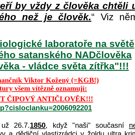
teří by vždy z člověka chtěli 
ého než je člověk.
“ Viz ně
iologické laboratoře na světě
ckého satanského NADčlověka
ka - vládce světa zítřka"!!!
nančník Viktor Kožený (=KGB!)
ktury všem vítězně oznamují:
T ČIPOVÝ ANTIČLOVĚK!!!
php?cisloclanku=2006092201
už 26.7.
1850
, když "naši" současní
n
 a dědiční vlastizrádci v žoldu ultra kri