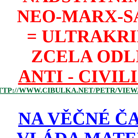
NEO-MARX-S
= ULTRAKR
ZCELA ODL
ANTI - CIVIL
TTP://WWW.CIBULKA.NET/PETR/VIEW
NA VĚČNÉ ČA