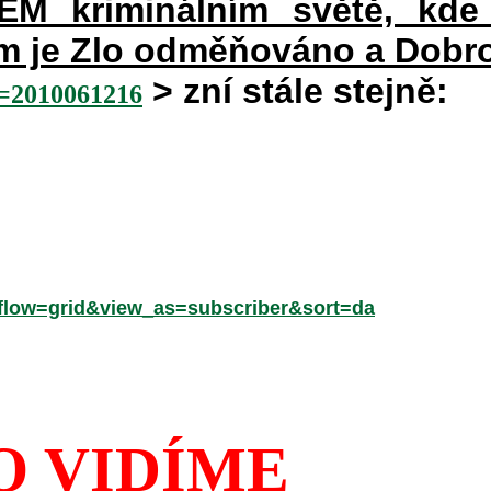
 kriminálním světě, kde 
rém je Zlo odměňováno a Dobr
> zní stále stejně:
2010061216
low=grid&view_as=subscriber&sort=da
O VIDÍME