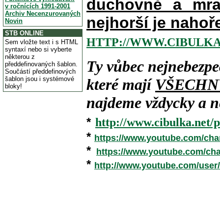
duchovně a mra
v ročnících 1991-2001
Archiv Necenzurovaných
nejhorší je nahoř
Novin
STB ONLINE
HTTP://WWW.CIBULKA
Sem vložte text i s HTML
syntaxí nebo si vyberte
některou z
Ty vůbec nejnebezpe
předdefinovaných šablon.
Součástí předdefinových
šablon jsou i systémové
které mají
VŠECHN
bloky!
najdeme vždycky a ne
*
http://www.cibulka.net/p
*
https://www.youtube.com/ch
*
https://www.youtube.com/c
*
http://www.youtube.com/user