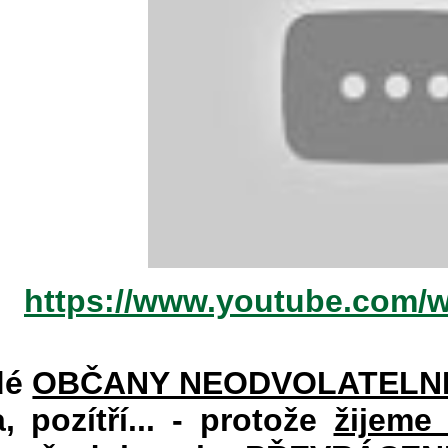
https://www.youtube.com/
dé
OBČANY NEODVOLATELN
a, pozítří... - protože
žijeme