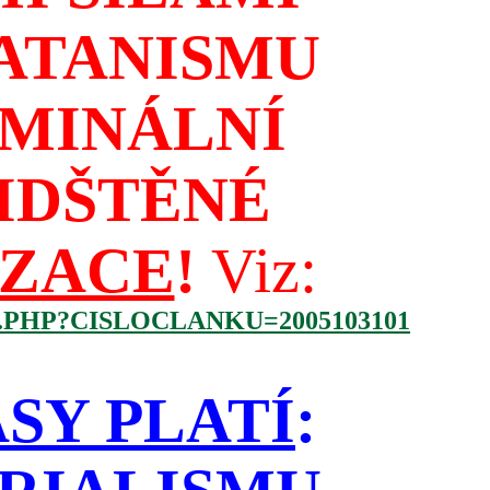
ATANISMU
IMINÁLNÍ
IDŠTĚNÉ
IZACE
!
Viz:
.PHP?CISLOCLANKU=2005103101
SY PLATÍ
: