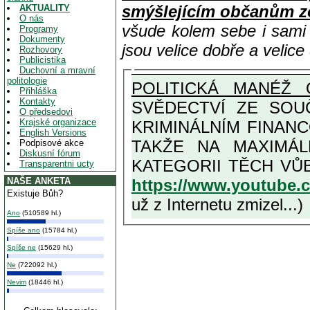
smýšlejícím občanům z
AKTUALITY
O nás
všude kolem sebe i sam
Programy
Dokumenty
jsou velice dobře a velic
Rozhovory
Publicistika
Duchovní a mravní
politologie
POLITICKÁ MANÉŽ 
Přihláška
Kontakty
SVĚDECTVÍ ZE SOUČASN
O předsedovi
Krajské organizace
KRIMINÁLNÍM FINAN
English Versions
TAKŽE NA MAXIMÁLNÍ MOŽNOU MÍRU OSVĚDČENÁ V
Podpisové akce
Diskusní fórum
Transparentni ucty
https://www.youtube
NAŠE ANKETA
Existuje Bůh?
už z Internetu zmizel...)
Ano
(510589 hl.)
Spíše ano
(15784 hl.)
Spíše ne
(15629 hl.)
Ne
(722092 hl.)
Nevim
(18446 hl.)