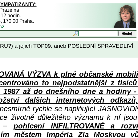
SYMPATIZANTY:
 Praze na
 12 hodin.
5, 170 00 Praha.
cz
.
a (GRU?) a jejich TOP09, aneb POSLEDNÍ SPRAVEDLIVÍ
ANÁ VÝZVA k plné občanské mobiliza
centrováno to nejpodstatnější z tisíc
987 až do dnešního dne a hodiny - a
ství dalších internetových odkazů,
 nesmírně rychle se naplňující JASNOVID
ace životně důležitého významu k ní jsou
=
pohlcení INFILTROVANÉ a rozv
ním městem Impéria Zla Moskvou vů