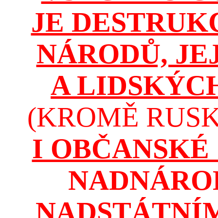
JE DESTRUK
NÁRODŮ, JE
A LIDSKÝC
(KROMĚ RUSKA
I OBČANSKÉ
NADNÁROD
NADSTÁTNÍM