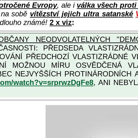
otročené Evropy
, ale i
válka všech prot
i na sobě
vítězství jejich ultra satanské
e dlouho známé!
2 x viz
:
OBČANY NEODVOLATELNÝCH "DEMO
OSTI: PŘEDSEDA VLASTIZRÁDNÉ VLÁDY K
COVÁNÍ PŘEDCHOZÍ VLASTIZRÁDNÉ 
LASTIZRÁDNÁ ČESKÁ "AMNESTIE", URČENÁ PRO
KATEGORII TĚCH VŮBEC NEJVYŠŠÍCH PRO
.com/watch?v=srprwzDgFe8
, ANI NEBYL