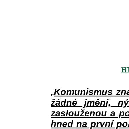
H
„
Komunismus zna
žádné jmění, n
zaslouženou a po
hned na první po