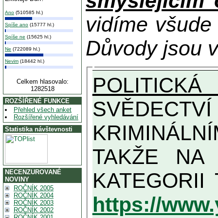
smýšlejícím
Ano
(510585 hl.)
vidíme všude
Spíše ano
(15777 hl.)
Spíše ne
(15625 hl.)
Důvody jsou v
Ne
(722089 hl.)
Nevim
(18442 hl.)
POLITICKÁ
Celkem hlasovalo:
1282518
SVĚDECTVÍ Z
ROZŠÍŘENÉ FUNKCE
Přehled všech anket
Rozšířené vyhledávání
KRIMINÁLN
Statistika návštevnosti
TAKŽE NA MAXIMÁLNÍ MOŽN
NECENZUROVANÉ
NOVINY
ROČNÍK 2005
ROČNÍK 2004
https://www
ROČNÍK 2003
ROČNÍK 2002
ROČNÍK 2001