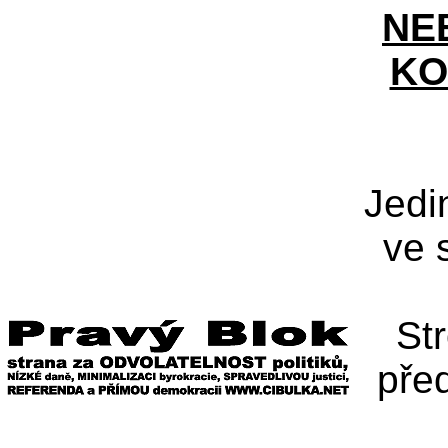
NE
KO
Jedi
ve 
St
pře