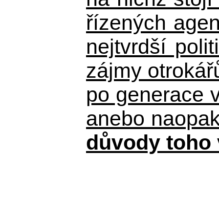
řízených agen
nejtvrdší pol
zájmy otrokář
po generace 
anebo naopak n
důvody toho 