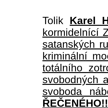
Tolik
Karel 
kormidelnící Z
satanských r
kriminální m
totálního zo
svobodných a 
svoboda nábo
ŘEČENÉHO!!