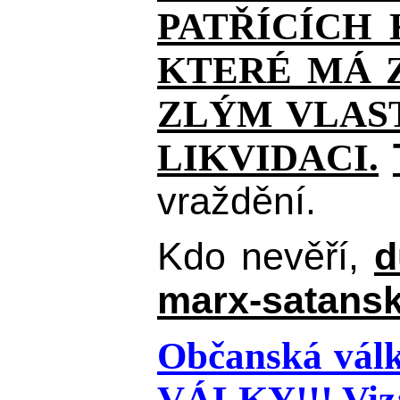
PATŘÍCÍCH
KTERÉ MÁ Z
ZLÝM VLAST
LIKVIDACI.
vraždění.
Kdo nevěří,
d
marx-satansk
Občanská válk
VÁLKY!!!
Viz