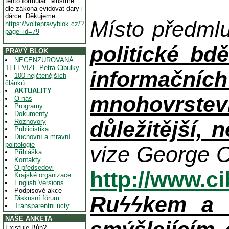
tento formulář. Musíme
dle zákona evidovat dary i
dárce. Děkujeme
Místo předml
https://voltepravyblok.cz/?
page_id=79
politické bdě
PRAVÝ BLOK
NECENZUROVANÁ
TELEVIZE Petra Cibulky
informačníc
100 nejčtenějších
článků
AKTUALITY
mnohovrstev
O nás
Programy
Dokumenty
důležitější, 
Rozhovory
Publicistika
Duchovní a mravní
politologie
vize George O
Přihláška
Kontakty
O předsedovi
http://www.c
Krajské organizace
English Versions
Podpisové akce
Ruϟϟkem a n
Diskusní fórum
Transparentni ucty
NAŠE ANKETA
Existuje Bůh?