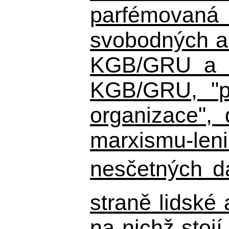
parfémovaná 
svobodných a 
KGB/GRU a ná
KGB/GRU,
"po
organizace", 
marxismu-leni
nesčetných d
straně lidské
na nichž stojí