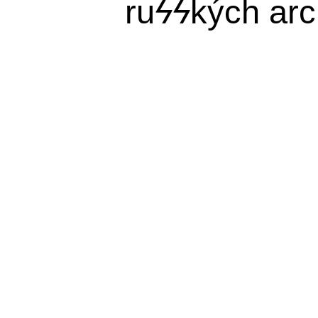
ru
ϟϟ
kých arc