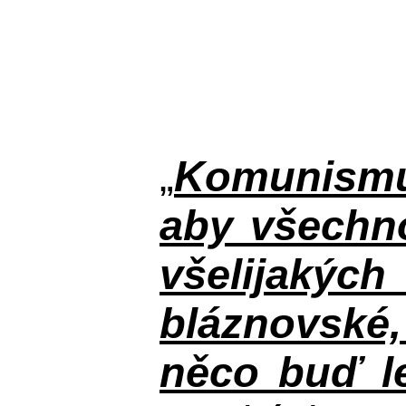
„
Komunismus
aby všechno
všelijakýc
bláznovské, 
něco buď le