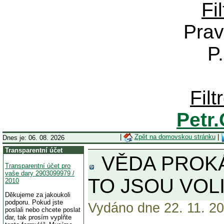
Fi
Prav
P
Fil
Petr
|
Zpět na domovskou stránku
|
Dnes je: 06. 08. 2026
Transparentní účet
VĚDA PROKÁ
Transparentní účet pro
vaše dary 2903099979 /
TO JSOU VOLI
2010
Děkujeme za jakoukoli
podporu. Pokud jste
Vydáno dne 22. 11. 20
poslali nebo chcete poslat
dar, tak prosím vyplňte