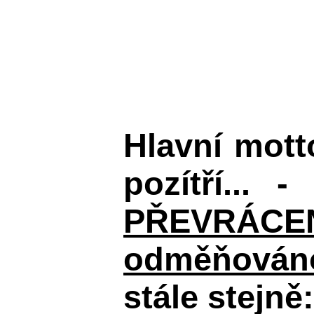
Hlavní mot
pozítří... 
PŘEVRÁCENÉM
odměňováno
stále stejně: