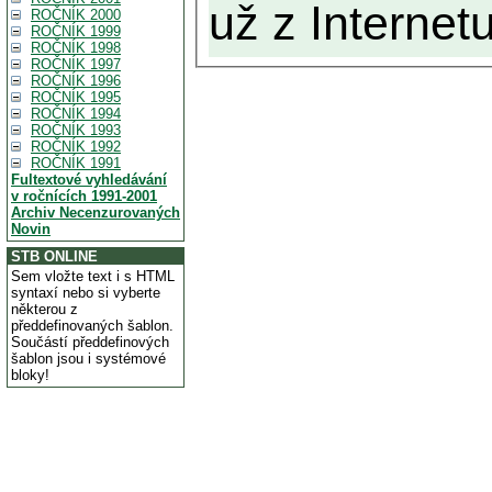
už z Internetu
ROČNÍK 2000
ROČNÍK 1999
ROČNÍK 1998
ROČNÍK 1997
ROČNÍK 1996
ROČNÍK 1995
ROČNÍK 1994
ROČNÍK 1993
ROČNÍK 1992
ROČNÍK 1991
Fultextové vyhledávání
v ročnících 1991-2001
Archiv Necenzurovaných
Novin
STB ONLINE
Sem vložte text i s HTML
syntaxí nebo si vyberte
některou z
předdefinovaných šablon.
Součástí předdefinových
šablon jsou i systémové
bloky!