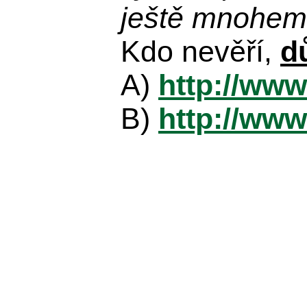
ještě mnohem 
Kdo nevěří,
d
A)
http://www
B)
http://www