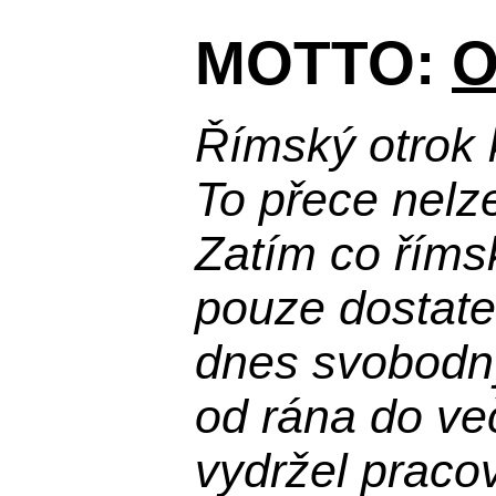
MOTTO:
O
Římský otrok 
To přece nelz
Zatím co říms
pouze dostatek
dnes svobodn
od rána do več
vydržel praco