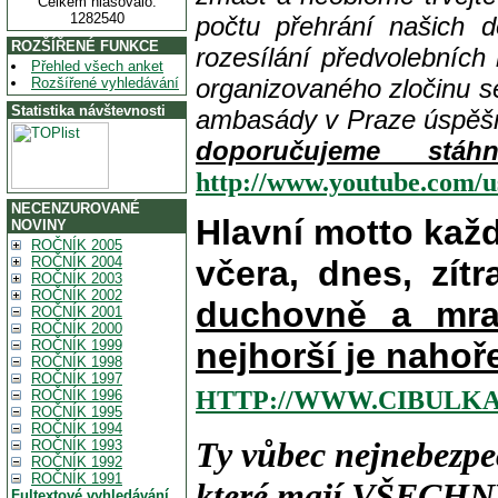
Celkem hlasovalo:
1282540
počtu přehrání našich 
ROZŠÍŘENÉ FUNKCE
rozesílání předvolebních
Přehled všech anket
organizovaného zločinu s
Rozšířené vyhledávání
Statistika návštevnosti
ambasády v Praze úspě
doporučujeme stá
http://www.youtube.com/
NECENZUROVANÉ
Hlavní motto kaž
NOVINY
ROČNÍK 2005
ROČNÍK 2004
včera, dnes, zítr
ROČNÍK 2003
ROČNÍK 2002
duchovně a mra
ROČNÍK 2001
ROČNÍK 2000
nejhorší je nahoř
ROČNÍK 1999
ROČNÍK 1998
ROČNÍK 1997
HTTP://WWW.CIBULKA
ROČNÍK 1996
ROČNÍK 1995
ROČNÍK 1994
Ty vůbec nejnebezpe
ROČNÍK 1993
ROČNÍK 1992
ROČNÍK 1991
které mají
VŠECHN
Fultextové vyhledávání