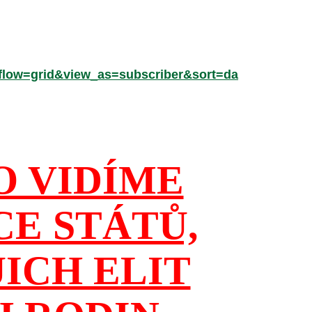
low=grid&view_as=subscriber&sort=da
O VIDÍME
CE STÁTŮ,
JICH ELIT