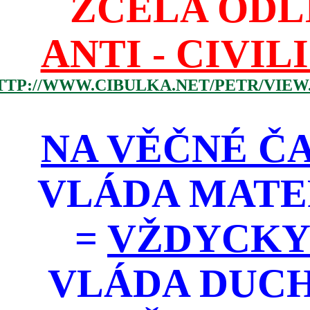
ZCELA ODL
ANTI - CIVIL
TTP://WWW.CIBULKA.NET/PETR/VIEW
NA VĚČNÉ ČA
VLÁDA MATE
=
VŽDYCKY
VLÁDA DUC