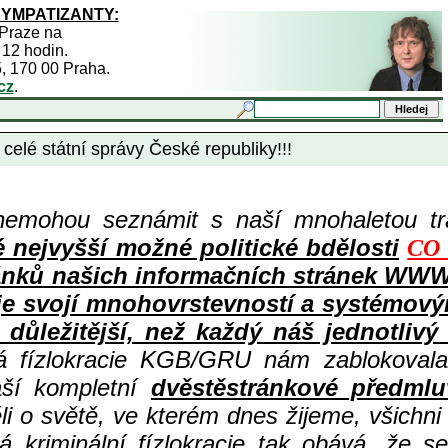
SYMPATIZANTY:
 Praze na
 12 hodin.
5, 170 00 Praha.
cz
.
elé státní správy České republiky!!!
nemohou seznámit s naší mnohaletou tr
ejvyšší možné politické bdělosti
CO 
ů článků našich informačních stránek 
 je svojí mnohovrstevností a systémov
důležitější, než každý náš jednotlivý
ná fízlokracie KGB/GRU nám zablokovala
aší kompletní
dvěstěstránkové předmlu
i o světě, ve kterém dnes žijeme, všichni
 kriminální fízlokracie tak obává, že s