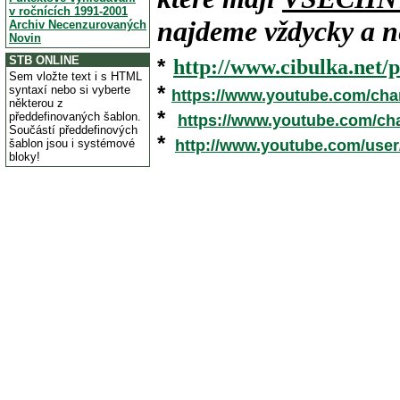
v ročnících 1991-2001
najdeme vždycky a ne
Archiv Necenzurovaných
Novin
STB ONLINE
*
http://www.cibulka.net/p
Sem vložte text i s HTML
*
syntaxí nebo si vyberte
https://www.youtube.com/ch
některou z
*
předdefinovaných šablon.
https://www.youtube.com/c
Součástí předdefinových
*
šablon jsou i systémové
http://www.youtube.com/use
bloky!