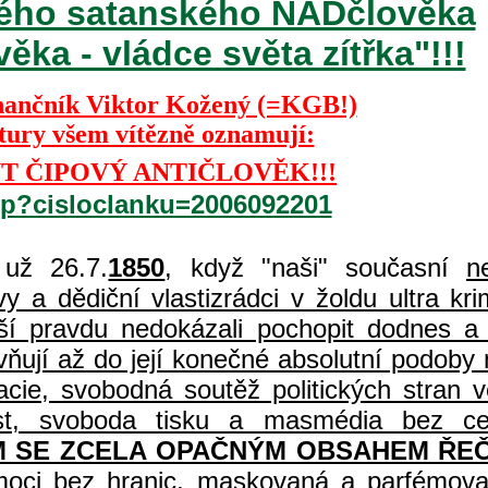
ckého satanského NADčlověka
ka - vládce světa zítřka"!!!
nančník Viktor Kožený (=KGB!)
ktury všem vítězně oznamují:
T ČIPOVÝ ANTIČLOVĚK!!!
php?cisloclanku=2006092201
už 26.7.
1850
, když "naši" současní
n
 a dědiční vlastizrádci v žoldu ultra kri
í pravdu nedokázali pochopit dodnes a 
vňují až do její konečné absolutní podoby 
acie, svobodná soutěž politických stran
čnost, svoboda tisku a masmédia bez c
 SE ZCELA OPAČNÝM OBSAHEM ŘEČ
 moci bez hranic, maskovaná a parfémova