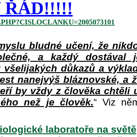
ŘÁD!!!!!
.PHP?CISLOCLANKU=2005073101
slu bludné učení, že nikdo
lečné, a každý dostával 
 všelijakých důkazů a výklad
jest nanejvýš bláznovské, a 
teří by vždy z člověka chtěli 
ého než je člověk.
“ Viz ně
iologické laboratoře na světě