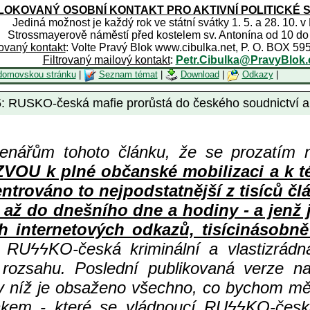
OKOVANÝ OSOBNÍ KONTAKT PRO AKTIVNÍ POLITICKÉ 
Jediná možnost je každý rok ve státní svátky 1. 5. a 28. 10. v
Strossmayerově náměstí před kostelem sv. Antonína od 10 do
rovaný kontakt
: Volte Pravý Blok www.cibulka.net, P. O. BOX 59
Filtrovaný mailový kontakt
:
Petr.Cibulka@PravyBlok.
domovskou stránku
|
Seznam témat
|
Download
|
Odkazy
|
: RUSKO-česká mafie prorůstá do českého soudnictví a c
enářům tohoto článku, že se prozatím 
 k plné občanské mobilizaci a k té n
centrováno to nejpodstatnější z tisíc
 až do dnešního dne a hodiny - a jenž
h internetových odkazů, tisícinásobně 
ní RU
ϟϟKO-česká kriminální a vlastizrád
 rozsahu. Poslední publikovaná verze n
 v níž je obsaženo všechno, co bychom měl
kem - které se vládnoucí RU
ϟϟKO-česká