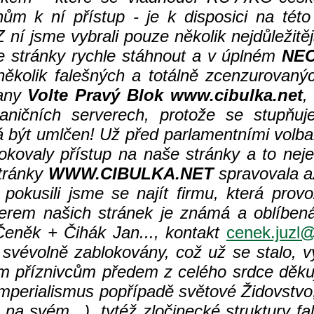
m k ní přístup - je k disposici na této 
Z ní jsme vybrali pouze několik nejdůležit
 stránky rychle stáhnout a v úplném
NE
několik falešných a totálně zcenzurovanýc
rany
Volte Pravý Blok www.cibulka.net
,
aničních serverech, protože se stupňuje 
být umlčen! Už před parlamentními volba
lokovaly přístup na naše stránky a to nej
tránky
WWW.CIBULKA.NET
spravovala až
okusili jsme se najít firmu, která provoz
erem našich stránek je známá a oblíbená
eněk + Čihák Jan..., kontakt
cenek.juzl@
svévolně zablokovány, což už se stalo, vy
ým příznivcům předem z celého srdce děku
perialismus popřípadě světové Židovstvo,
na svém...), tytéž zločinecké struktury fa