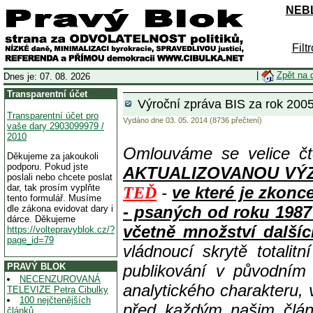
NEBL
Filt
|
Zpět na 
Dnes je: 07. 08. 2026
Transparentní účet
Výroční zpráva BIS za rok 2005
Transparentní účet pro
Vydáno dne 03. 05. 2014 (8736 přečtení)
vaše dary 2903099979 /
2010
Omlouváme se velice čt
Děkujeme za jakoukoli
podporu. Pokud jste
AKTUALIZOVANOU VÝZVOU
poslali nebo chcete poslat
dar, tak prosím vyplňte
-
ve které je zkon
TEĎ
tento formulář. Musíme
- psaných od roku 1987
dle zákona evidovat dary i
dárce. Děkujeme
včetně množství dalšíc
https://voltepravyblok.cz/?
page_id=79
vládnoucí skrytě totalit
PRAVÝ BLOK
publikování v původním
NECENZUROVANÁ
analytického charakteru,
TELEVIZE Petra Cibulky
100 nejčtenějších
před každým našim člán
článků