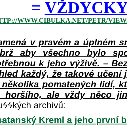
=
VŽDYCKY 
TTP://WWW.CIBULKA.NET/PETR/VIEW
mená v pravém a úplném smy
ýbrž aby všechno bylo spo
třebnou k jeho výživě. – Bez
hled každý, že takové učení 
v několika pomatených lidí, k
 horšího, ale vždy něco jin
u
ϟϟ
kých archivů:
atanský Kreml a jeho první b