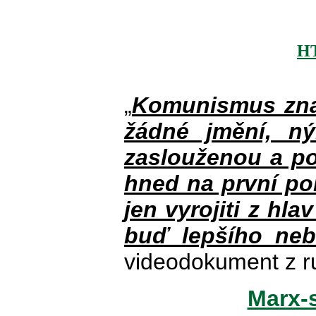
H
„
Komunismus zna
žádné jmění, n
zaslouženou a po
hned na první po
jen vyrojiti z hla
buď lepšího neb
videodokument z r
Marx-s