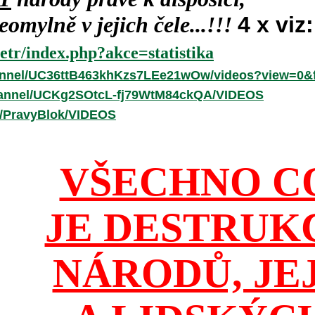
omylně v jejich čele...!!!
4 x viz:
etr/index.php?akce=statistika
annel/UC36ttB463khKzs7LEe21wOw/videos?view=0&f
hannel/UCKg2SOtcL-fj79WtM84ckQA/VIDEOS
r/PravyBlok/VIDEOS
VŠECHNO C
JE DESTRUK
NÁRODŮ, JE