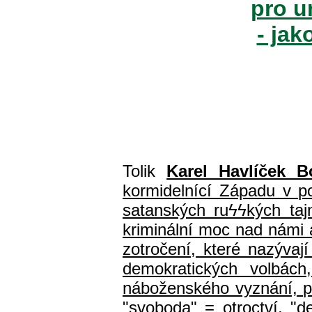
pro u
- jak
Tolik
Karel Havlíček B
kormidelnící Západu v pol
satanských ru
ϟϟ
kých ta
kriminální moc nad námi a
zotročení, které nazýva
demokratických volbách
náboženského vyznání, prá
"svoboda" = otroctví, "