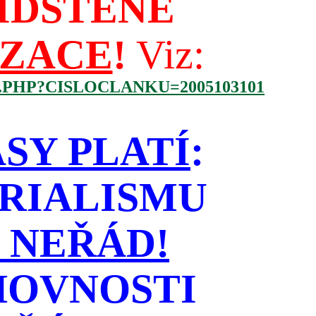
IDŠTĚNÉ
IZACE
!
Viz:
.PHP?CISLOCLANKU=2005103101
SY PLATÍ
:
RIALISMU
 NEŘÁD!
HOVNOSTI