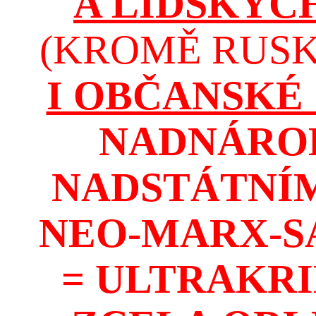
A LIDSKÝC
(KROMĚ RUSKA
I OBČANSKÉ
NADNÁROD
NADSTÁTNÍM
NEO-MARX-S
= ULTRAKR