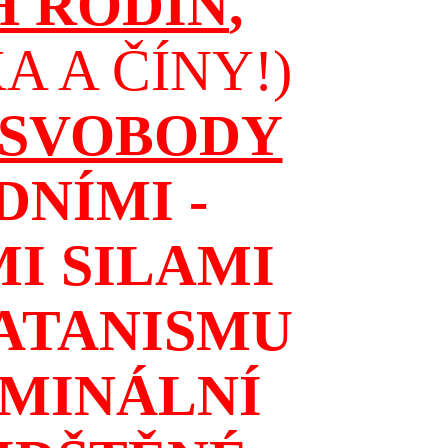
H RODIN
,
 A ČÍNY!)
 SVOBODY
NÍMI -
I SILAMI
ATANISMU
IMINÁLNÍ