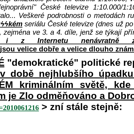
jnoprávní" České televize 1:10.000/1:1
valo... Veškeré podrobnosti o metodách r
u
ϟϟkém
seriálu České televize (dnes už po 
, zejména ve 3. a 4. díle, jenž se týkají p
i z Internetu nenávratně z
jsou velice dobře a velice dlouho znám
É
"demokratické" politické re
 v době nejhlubšího úpadku
 kriminálním světě, kde 
rém je Zlo odměňováno a Dobr
> zní stále stejně:
2010061216