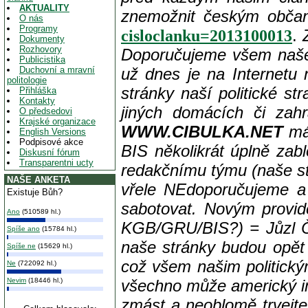
AKTUALITY
znemožnit českým občanů
O nás
Programy
.
cisloclanku=2013100013
Dokumenty
Rozhovory
Doporučujeme všem naše
Publicistika
Duchovní a mravní
už dnes je na Internetu 
politologie
stránky naší politické st
Přihláška
Kontakty
jiných domácích či zahr
O předsedovi
Krajské organizace
WWW.CIBULKA.NET
má 
English Versions
Podpisové akce
BIS několikrát úplně zab
Diskusní fórum
Transparentni ucty
redakčnímu týmu (naše s
NAŠE ANKETA
vřele NEdoporučujeme a p
Existuje Bůh?
sabotovat. Novým provid
Ano
(510589 hl.)
KGB/GRU/BIS?)
= Jůzl Č
Spíše ano
(15784 hl.)
naše stránky budou opět 
Spíše ne
(15629 hl.)
což všem našim politick
Ne
(722092 hl.)
Nevim
(18446 hl.)
všechno může americký im
zmást a neoblomě trvejte 