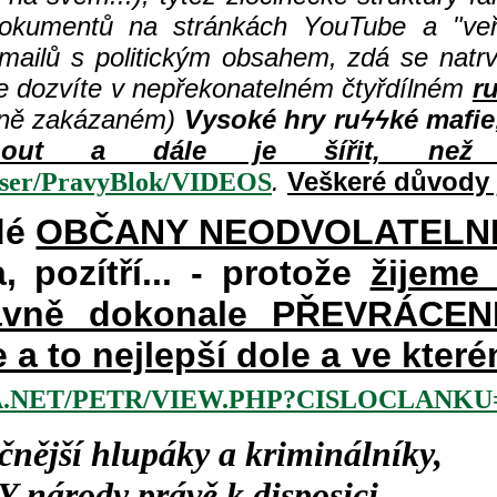
dokumentů na stránkách YouTube a "veře
 mailů s politickým obsahem, zdá se natr
e dozvíte v nepřekonatelném čtyřdílném
r
šně zakázaném)
Vysoké hry ru
ϟϟké mafie
hnout a dále je šířit, než 
.
Veškeré důvody 
user/PravyBlok/VIDEOS
dé
OBČANY NEODVOLATELN
a, pozítří... - protože
žijeme
vně dokonale PŘEVRÁCENÉM
e a to nejlepší dole a ve kte
.NET/PETR/VIEW.PHP?CISLOCLANKU=
čnější hlupáky a kriminálníky,
Y
národy právě k disposici,