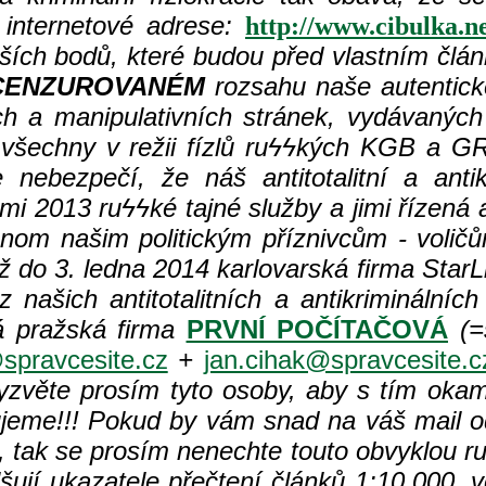
internetové adrese:
http://www.cibulka.n
ějších bodů, které budou před vlastním člá
CENZUROVANÉM
rozsahu naše autentick
h a manipulativních stránek, vydávaných 
 všechny v režii fízlů ru
ϟϟkých KGB a GRU
nebezpečí, že náš antitotalitní a antik
mi 2013 ru
ϟϟké tajné služby a jimi řízená
enom našim politickým příznivcům - volič
 do 3. ledna 2014 karlovarská firma StarL
 našich antitotalitních a antikriminálníc
 pražská firma
PRVNÍ POČÍTAČOVÁ
(=s
spravcesite.cz
+
jan.cihak@spravcesite.c
zvěte prosím tyto osoby, aby s tím okamž
jeme!!! Pokud by vám snad na váš mail o
 tak se prosím nenechte touto obvyklou r
lšují ukazatele přečtení článků 1:10.000, 