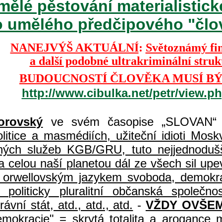
mělé pěstování materialisti
o umělého předčipového "člově
NANEJVÝŠ AKTUÁLNÍ
:
Světoznámý fi
a další podobné ultrakriminální stru
BUDOUCNOSTÍ ČLOVĚKA MUSÍ BÝ
http://www.cibulka.net/petr/view.
orovský
ve svém časopise „SLOVAN“ 
itice a masmédiích, užiteční idioti Moskvy
jných služeb KGB/GRU, tuto nejjednodušš
 celou naší planetou dál ze všech sil upe
jí orwellovským jazykem svoboda, demokr
, politicky pluralitní občanská spole
vní stát, atd., atd., atd.
-
VŽDY OVŠEM
demokracie" = skrytá totalita a arogance