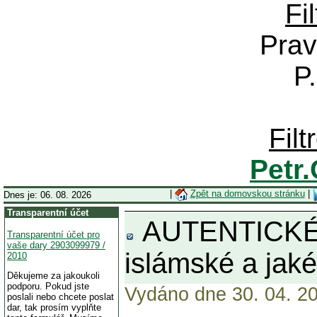
Fi
Prav
P
Fil
Petr
|
Zpět na domovskou stránku
|
Dnes je: 06. 08. 2026
Transparentní účet
AUTENTICKÉ DO
Transparentní účet pro
vaše dary 2903099979 /
islámské a jakék
2010
Děkujeme za jakoukoli
podporu. Pokud jste
Vydáno dne 30. 04. 20
poslali nebo chcete poslat
dar, tak prosím vyplňte