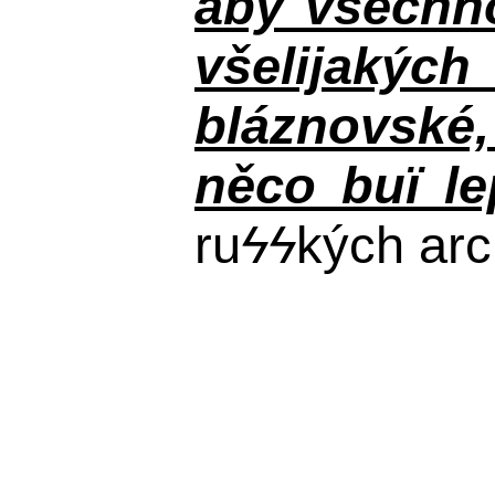
aby všechno
všelijakýc
bláznovské, 
něco buï le
ru
ϟϟ
kých arc