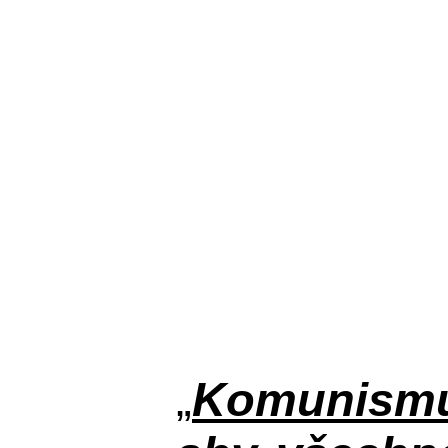
„
Komunismus