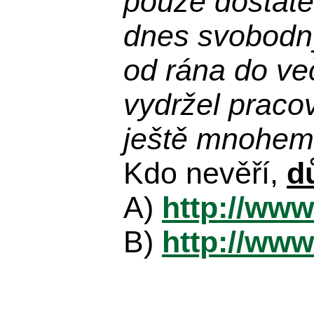
pouze dostatek
dnes svobodn
od rána do več
vydržel praco
ještě mnohem 
Kdo nevěří,
d
A)
http://www
B)
http://www