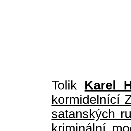
Tolik
Karel 
kormidelnící Z
satanských r
kriminální m