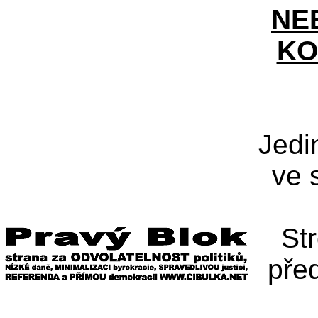
NE
KO
Jedi
ve 
St
pře