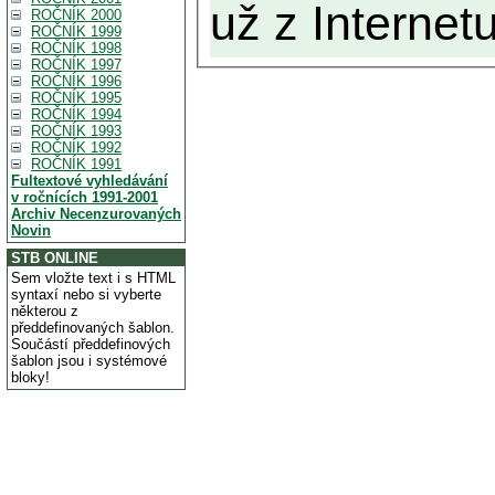
už z Internetu
ROČNÍK 2000
ROČNÍK 1999
ROČNÍK 1998
ROČNÍK 1997
ROČNÍK 1996
ROČNÍK 1995
ROČNÍK 1994
ROČNÍK 1993
ROČNÍK 1992
ROČNÍK 1991
Fultextové vyhledávání
v ročnících 1991-2001
Archiv Necenzurovaných
Novin
STB ONLINE
Sem vložte text i s HTML
syntaxí nebo si vyberte
některou z
předdefinovaných šablon.
Součástí předdefinových
šablon jsou i systémové
bloky!