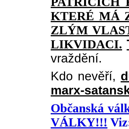
PATŘÍCÍCH
KTERÉ MÁ Z
ZLÝM VLAST
LIKVIDACI.
vraždění.
Kdo nevěří,
d
marx-satansk
Občanská válk
VÁLKY!!!
Viz