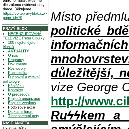
tento formulář. Musíme
dle zákona evidovat dary i
dárce. Děkujeme
Místo předml
https://voltepravyblok.cz/?
page_id=79
politické bdě
PRAVÝ BLOK
NECENZUROVANÁ
TELEVIZE Petra Cibulky
informačníc
100 nejčtenějších
článků
AKTUALITY
mnohovrstev
O nás
Programy
Dokumenty
důležitější, 
Rozhovory
Publicistika
Duchovní a mravní
politologie
vize George O
Přihláška
Kontakty
O předsedovi
http://www.c
Krajské organizace
English Versions
Podpisové akce
Ruϟϟkem a n
Diskusní fórum
Transparentni ucty
NAŠE ANKETA
Existuje Bůh?