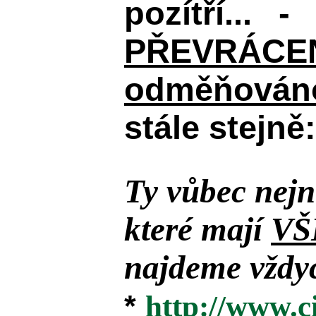
pozítří... 
PŘEVRÁCENÉM
odměňováno
stále stejně:
Ty vůbec nejn
které mají
VŠ
najdeme vždyc
*
http://www.c