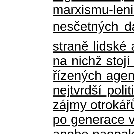
marxismu-leni
nesčetných d
straně lidské
na nichž stojí
řízených agen
nejtvrdší pol
zájmy otrokář
po generace 
anebo naopak n