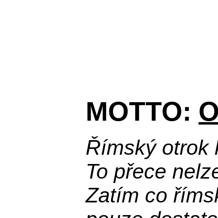
MOTTO:
O
Římský otrok 
To přece nelz
Zatím co říms