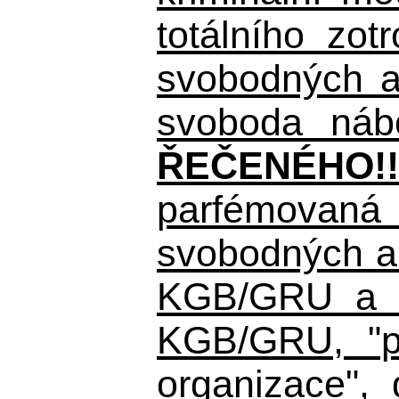
totálního zo
svobodných a 
svoboda nábo
ŘEČENÉHO!!
parfémovaná 
svobodných a 
KGB/GRU a ná
KGB/GRU,
"po
organizace", 