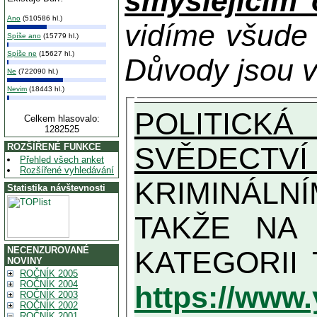
smýšlejícím
Ano
(510586 hl.)
vidíme všude
Spíše ano
(15779 hl.)
Spíše ne
(15627 hl.)
Důvody jsou v
Ne
(722090 hl.)
Nevim
(18443 hl.)
POLITICKÁ
Celkem hlasovalo:
1282525
SVĚDECTVÍ
ROZŠÍŘENÉ FUNKCE
Přehled všech anket
Rozšířené vyhledávání
KRIMINÁLN
Statistika návštevnosti
TAKŽE NA MAXIMÁLNÍ MOŽN
NECENZUROVANÉ
NOVINY
ROČNÍK 2005
ROČNÍK 2004
https://www
ROČNÍK 2003
ROČNÍK 2002
ROČNÍK 2001