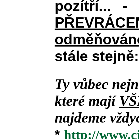
pozítří... 
PŘEVRÁCENÉM
odměňováno
stále stejně:
Ty vůbec nejn
které mají
VŠ
najdeme vždyc
*
http://www.c