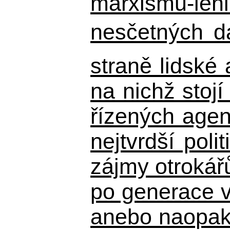
marxismu-leni
nesčetných d
straně lidské
na nichž stojí
řízených agen
nejtvrdší pol
zájmy otrokář
po generace 
anebo naopak n