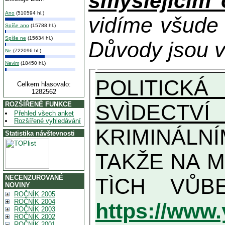
smýšlejícím
Ano
(510594 hl.)
vidíme všude
Spíše ano
(15788 hl.)
Spíše ne
(15634 hl.)
Důvody jsou v
Ne
(722096 hl.)
Nevim
(18450 hl.)
POLITICKÁ
Celkem hlasovalo:
1282562
SVÌDECTVÍ
ROZŠÍŘENÉ FUNKCE
Přehled všech anket
Rozšířené vyhledávání
KRIMINÁLN
Statistika návštevnosti
TAKŽE NA MAXIMÁLNÍ MOŽNOU MÍR
NECENZUROVANÉ
NOVINY
ROČNÍK 2005
ROČNÍK 2004
https://www
ROČNÍK 2003
ROČNÍK 2002
ROČNÍK 2001