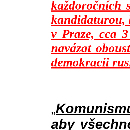
každoročních s
kandidaturou, 
v Praze, cca 
navázat oboust
demokracii rusk
„
Komunismus
aby všechno