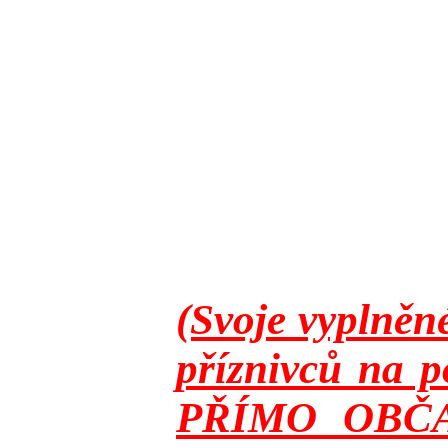
(Svoje vyplněn
příznivců na p
PŘÍMO OBČANY