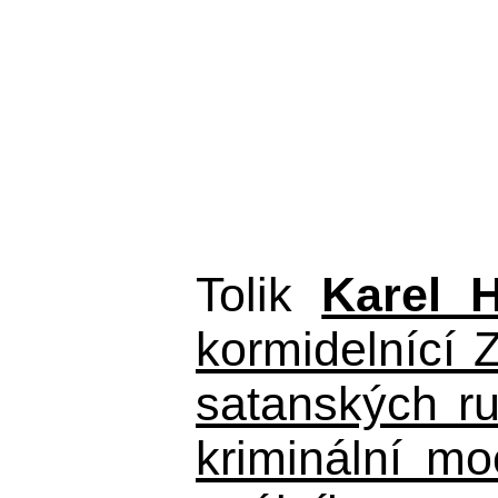
Tolik
Karel 
kormidelnící Z
satanských r
kriminální m