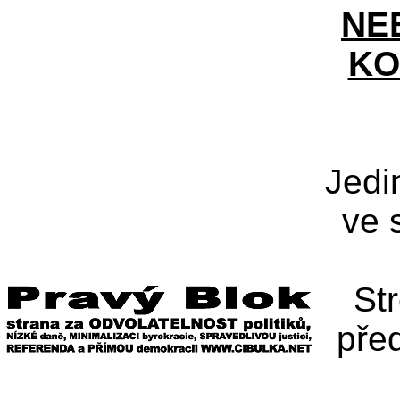
NE
KO
Jedi
ve 
St
pře