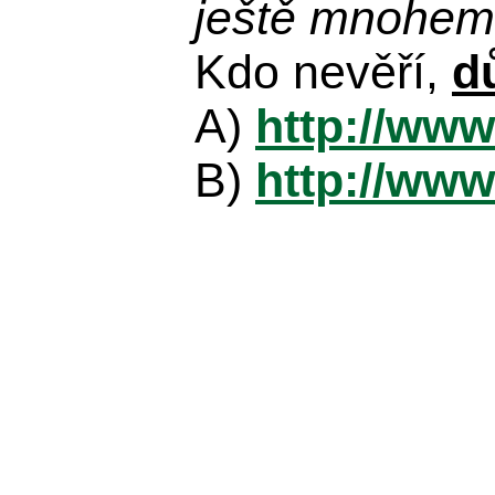
ještě mnohem 
Kdo nevěří,
d
A)
http://www
B)
http://www