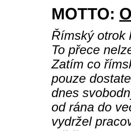
MOTTO:
O
Římský otrok 
To přece nelz
Zatím co říms
pouze dostatek
dnes svobodn
od rána do več
vydržel praco