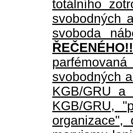
totálního zo
svobodných a 
svoboda nábo
ŘEČENÉHO!!
parfémovaná 
svobodných a 
KGB/GRU a ná
KGB/GRU,
"po
organizace", 