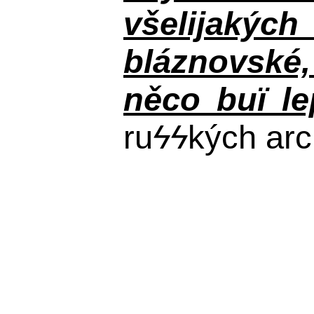
všelijakýc
bláznovské, 
něco buï le
ru
ϟϟ
kých arc