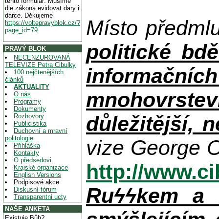
tento formulář. Musíme
dle zákona evidovat dary i
dárce. Děkujeme
Místo předml
https://voltepravyblok.cz/?
page_id=79
politické bdě
PRAVÝ BLOK
NECENZUROVANÁ
TELEVIZE Petra Cibulky
informačníc
100 nejčtenějších
článků
AKTUALITY
mnohovrstev
O nás
Programy
Dokumenty
důležitější, 
Rozhovory
Publicistika
Duchovní a mravní
politologie
vize George O
Přihláška
Kontakty
O předsedovi
http://www.c
Krajské organizace
English Versions
Podpisové akce
Ruϟϟkem a n
Diskusní fórum
Transparentni ucty
NAŠE ANKETA
Existuje Bůh?