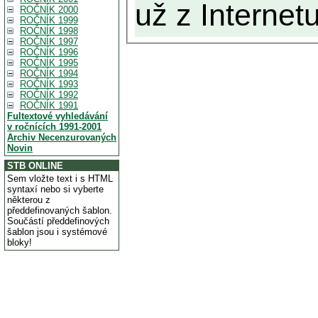
už z Internetu
ROČNÍK 2000
ROČNÍK 1999
ROČNÍK 1998
ROČNÍK 1997
ROČNÍK 1996
ROČNÍK 1995
ROČNÍK 1994
ROČNÍK 1993
ROČNÍK 1992
ROČNÍK 1991
Fultextové vyhledávání
v ročnících 1991-2001
Archiv Necenzurovaných
Novin
STB ONLINE
Sem vložte text i s HTML
syntaxí nebo si vyberte
některou z
předdefinovaných šablon.
Součástí předdefinových
šablon jsou i systémové
bloky!