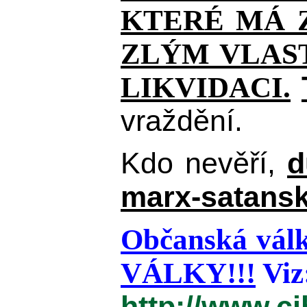
KTERÉ MÁ Z
ZLÝM VLAST
LIKVIDACI.
vraždění.
Kdo nevěří,
d
marx-satansk
Občanská válk
VÁLKY!!!
Viz
http://www.c