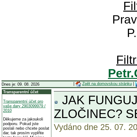
Fi
Prav
P
Fil
Petr
|
Zpět na domovskou stránku
|
Dnes je: 09. 08. 2026
Transparentní účet
JAK FUNGUJ
Transparentní účet pro
vaše dary 2903099979 /
ZLOČINEC? S
2010
Děkujeme za jakoukoli
podporu. Pokud jste
Vydáno dne 25. 07. 20
poslali nebo chcete poslat
dar, tak prosím vyplňte