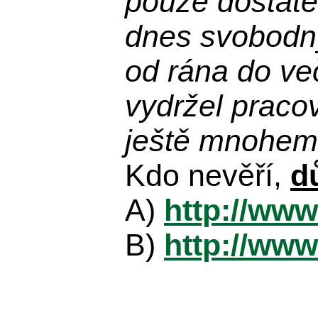
pouze dostatek
dnes svobodn
od rána do več
vydržel praco
ještě mnohem 
Kdo nevěří,
d
A)
http://www
B)
http://www