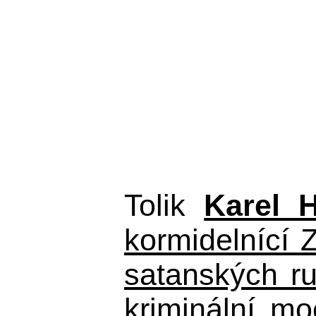
Tolik
Karel 
kormidelnící Z
satanských r
kriminální m