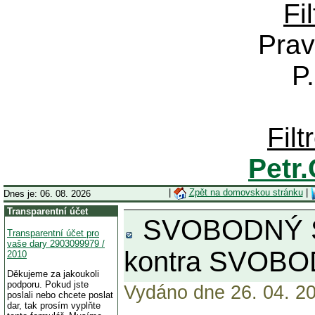
Fi
Prav
P
Fil
Petr
|
Zpět na domovskou stránku
|
Dnes je: 06. 08. 2026
Transparentní účet
SVOBODNÝ S
Transparentní účet pro
vaše dary 2903099979 /
kontra SVOB
2010
Děkujeme za jakoukoli
podporu. Pokud jste
Vydáno dne 26. 04. 20
poslali nebo chcete poslat
dar, tak prosím vyplňte