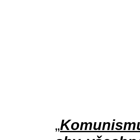
„
Komunismus