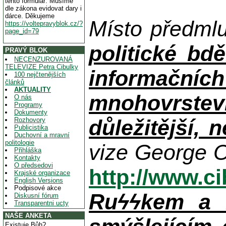
tento formulář. Musíme
dle zákona evidovat dary i
dárce. Děkujeme
Místo předml
https://voltepravyblok.cz/?
page_id=79
politické bdě
PRAVÝ BLOK
NECENZUROVANÁ
TELEVIZE Petra Cibulky
informačníc
100 nejčtenějších
článků
AKTUALITY
mnohovrstev
O nás
Programy
Dokumenty
důležitější, 
Rozhovory
Publicistika
Duchovní a mravní
politologie
vize George O
Přihláška
Kontakty
O předsedovi
http://www.c
Krajské organizace
English Versions
Podpisové akce
Ruϟϟkem a n
Diskusní fórum
Transparentni ucty
NAŠE ANKETA
Existuje Bůh?