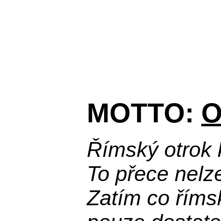
MOTTO:
O
Římský otrok 
To přece nelz
Zatím co říms