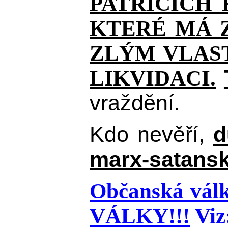
PATŘÍCÍCH
KTERÉ MÁ Z
ZLÝM VLAST
LIKVIDACI.
vraždění.
Kdo nevěří,
d
marx-satansk
Občanská válk
VÁLKY!!!
Viz