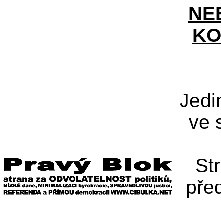
NE
KO
Jedi
ve 
St
pře