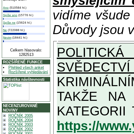
smýšlejícím
Ano
(510584 hl.)
vidíme všude
Spíše ano
(15776 hl.)
Spíše ne
(15624 hl.)
Důvody jsou v
Ne
(722088 hl.)
Nevim
(18441 hl.)
POLITICKÁ
Celkem hlasovalo:
1282513
SVĚDECTVÍ
ROZŠÍŘENÉ FUNKCE
Přehled všech anket
Rozšířené vyhledávání
KRIMINÁLN
Statistika návštevnosti
TAKŽE NA MAXIMÁLNÍ MOŽN
NECENZUROVANÉ
NOVINY
ROČNÍK 2005
ROČNÍK 2004
https://www
ROČNÍK 2003
ROČNÍK 2002
ROČNÍK 2001