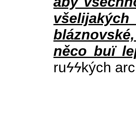
aby všechno
všelijakýc
bláznovské, 
něco buï le
ru
ϟϟ
kých arc