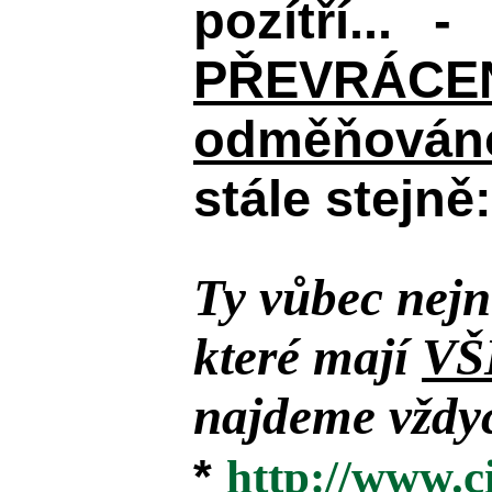
pozítří... 
PŘEVRÁCENÉM
odměňováno
stále stejně:
Ty vůbec nejn
které mají
VŠ
najdeme vždyc
*
http://www.c