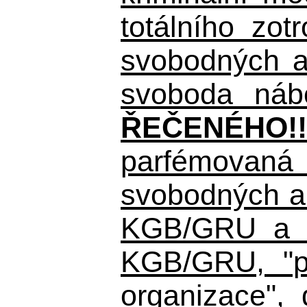
totálního zo
svobodných a 
svoboda nábo
ŘEČENÉHO!!
parfémovaná 
svobodných a 
KGB/GRU a ná
KGB/GRU,
"po
organizace", 