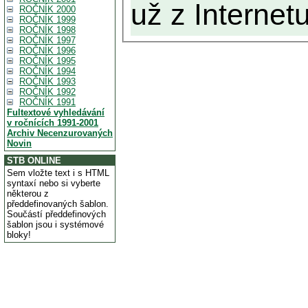
už z Internetu
ROČNÍK 2000
ROČNÍK 1999
ROČNÍK 1998
ROČNÍK 1997
ROČNÍK 1996
ROČNÍK 1995
ROČNÍK 1994
ROČNÍK 1993
ROČNÍK 1992
ROČNÍK 1991
Fultextové vyhledávání
v ročnících 1991-2001
Archiv Necenzurovaných
Novin
STB ONLINE
Sem vložte text i s HTML
syntaxí nebo si vyberte
některou z
předdefinovaných šablon.
Součástí předdefinových
šablon jsou i systémové
bloky!