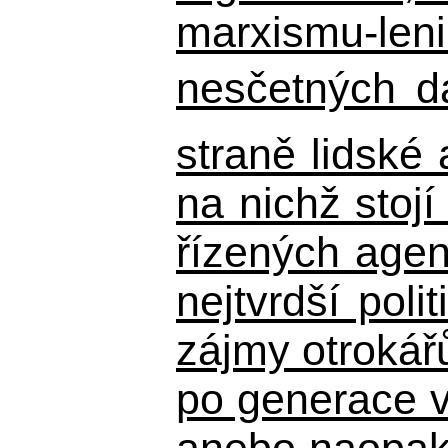
marxismu-leni
nesčetných d
straně lidské
na nichž stojí
řízených agen
nejtvrdší pol
zájmy otrokář
po generace 
anebo naopak n