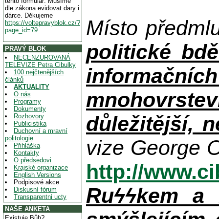
tento formulář. Musíme
dle zákona evidovat dary i
dárce. Děkujeme
Místo předml
https://voltepravyblok.cz/?
page_id=79
politické bdě
PRAVÝ BLOK
NECENZUROVANÁ
TELEVIZE Petra Cibulky
informačníc
100 nejčtenějších
článků
AKTUALITY
mnohovrstev
O nás
Programy
Dokumenty
důležitější, 
Rozhovory
Publicistika
Duchovní a mravní
politologie
vize George O
Přihláška
Kontakty
O předsedovi
http://www.c
Krajské organizace
English Versions
Podpisové akce
Ruϟϟkem a n
Diskusní fórum
Transparentni ucty
NAŠE ANKETA
Existuje Bůh?