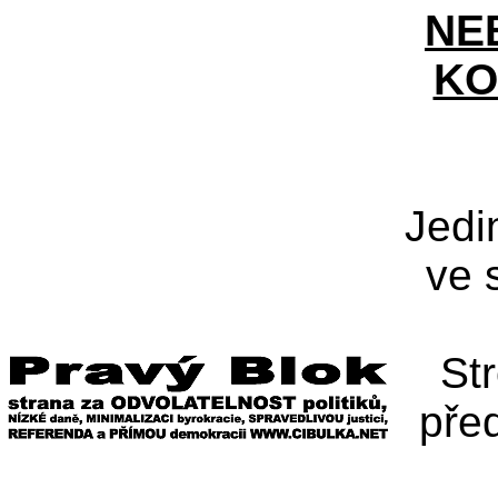
NE
KO
Jedi
ve 
St
pře