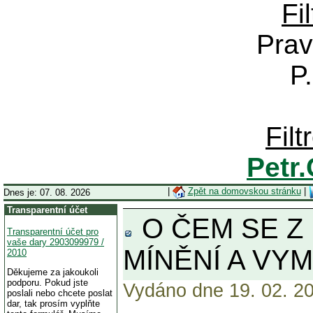
Fi
Prav
P
Fil
Petr
|
Zpět na domovskou stránku
|
Dnes je: 07. 08. 2026
Transparentní účet
O ČEM SE Z
Transparentní účet pro
vaše dary 2903099979 /
MÍNĚNÍ A VY
2010
Děkujeme za jakoukoli
podporu. Pokud jste
Vydáno dne 19. 02. 20
poslali nebo chcete poslat
dar, tak prosím vyplňte