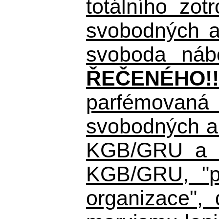
totálního zo
svobodných a 
svoboda nábo
ŘEČENÉHO!!
parfémovaná 
svobodných a 
KGB/GRU a ná
KGB/GRU,
"po
organizace", 