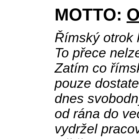
MOTTO:
O
Římský otrok 
To přece nelz
Zatím co říms
pouze dostatek
dnes svobodn
od rána do več
vydržel praco