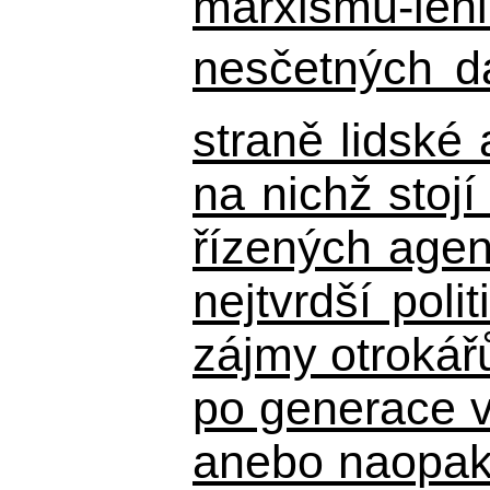
marxismu-leni
nesčetných d
straně lidské
na nichž stojí
řízených agen
nejtvrdší pol
zájmy otrokář
po generace 
anebo naopak n