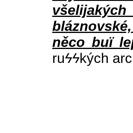
všelijakýc
bláznovské, 
něco buï le
ru
ϟϟ
kých arc