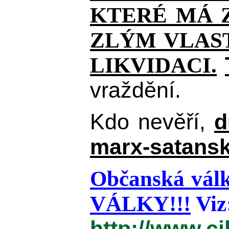
KTERÉ MÁ Z
ZLÝM VLAST
LIKVIDACI.
vraždění.
Kdo nevěří,
d
marx-satansk
Občanská válk
VÁLKY!!!
Viz
http://www.c