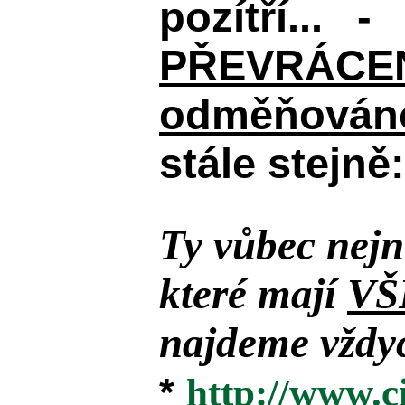
pozítří... 
PŘEVRÁCENÉM
odměňováno
stále stejně:
Ty vůbec nejn
které mají
VŠ
najdeme vždyc
*
http://www.c