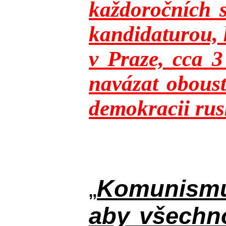
každoročních s
kandidaturou, 
v Praze, cca 
navázat oboust
demokracii rusk
„
Komunismus
aby všechno