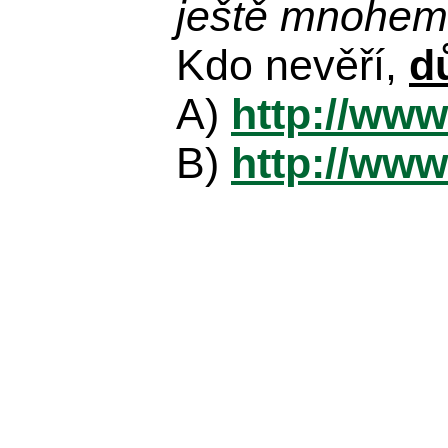
ještě mnohem 
Kdo nevěří,
d
A)
http://www
B)
http://www