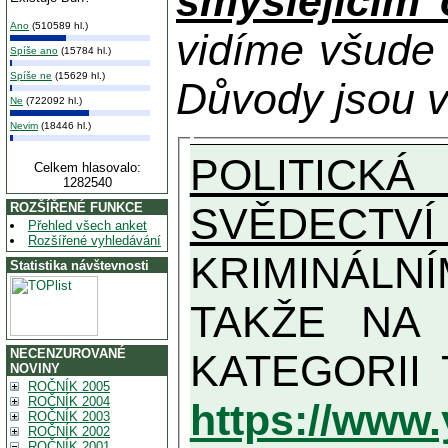
smýšlejícím
Ano
(510589 hl.)
vidíme všude
Spíše ano
(15784 hl.)
Spíše ne
(15629 hl.)
Důvody jsou v
Ne
(722092 hl.)
Nevim
(18446 hl.)
POLITICKÁ
Celkem hlasovalo:
1282540
SVĚDECTVÍ
ROZŠÍŘENÉ FUNKCE
Přehled všech anket
Rozšířené vyhledávání
KRIMINÁLN
Statistika návštevnosti
TAKŽE NA MAXIMÁLNÍ MOŽN
NECENZUROVANÉ
NOVINY
ROČNÍK 2005
ROČNÍK 2004
https://www
ROČNÍK 2003
ROČNÍK 2002
ROČNÍK 2001