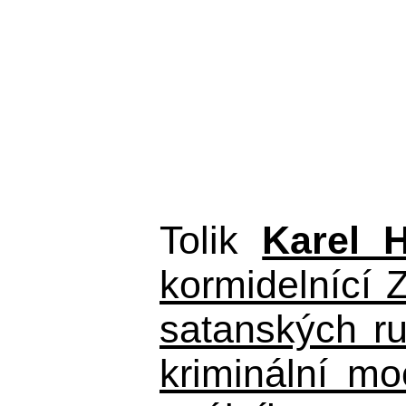
Tolik
Karel 
kormidelnící Z
satanských r
kriminální m