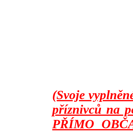
(Svoje vyplněn
příznivců na p
PŘÍMO OBČANY