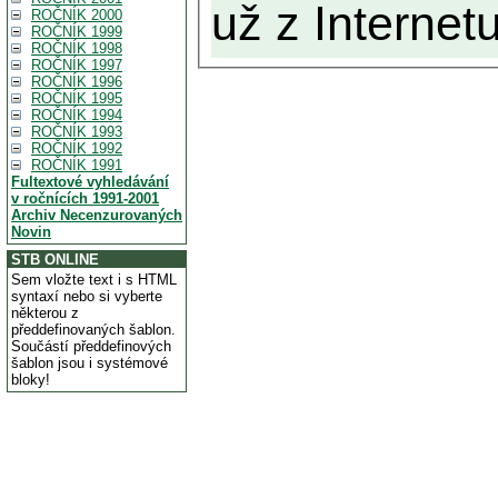
už z Internetu
ROČNÍK 2000
ROČNÍK 1999
ROČNÍK 1998
ROČNÍK 1997
ROČNÍK 1996
ROČNÍK 1995
ROČNÍK 1994
ROČNÍK 1993
ROČNÍK 1992
ROČNÍK 1991
Fultextové vyhledávání
v ročnících 1991-2001
Archiv Necenzurovaných
Novin
STB ONLINE
Sem vložte text i s HTML
syntaxí nebo si vyberte
některou z
předdefinovaných šablon.
Součástí předdefinových
šablon jsou i systémové
bloky!