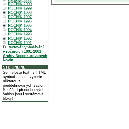
ROČNÍK 2000
ROČNÍK 1999
ROČNÍK 1998
ROČNÍK 1997
ROČNÍK 1996
ROČNÍK 1995
ROČNÍK 1994
ROČNÍK 1993
ROČNÍK 1992
ROČNÍK 1991
Fultextové vyhledávání
v ročnících 1991-2001
Archiv Necenzurovaných
Novin
STB ONLINE
Sem vložte text i s HTML
syntaxí nebo si vyberte
některou z
předdefinovaných šablon.
Součástí předdefinových
šablon jsou i systémové
bloky!