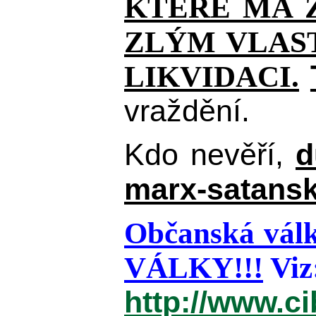
KTERÉ MÁ Z
ZLÝM VLAST
LIKVIDACI.
vraždění.
Kdo nevěří,
d
marx-satansk
Občanská válk
VÁLKY!!!
Viz
http://www.c