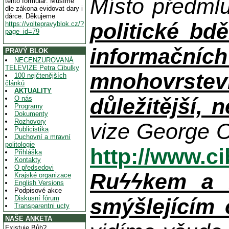
Místo předml
tento formulář. Musíme
dle zákona evidovat dary i
dárce. Děkujeme
politické bdě
https://voltepravyblok.cz/?
page_id=79
informačníc
PRAVÝ BLOK
NECENZUROVANÁ
TELEVIZE Petra Cibulky
mnohovrstev
100 nejčtenějších
článků
AKTUALITY
důležitější, 
O nás
Programy
Dokumenty
Rozhovory
vize George O
Publicistika
Duchovní a mravní
politologie
http://www.c
Přihláška
Kontakty
O předsedovi
Ruϟϟkem a n
Krajské organizace
English Versions
Podpisové akce
Diskusní fórum
smýšlejícím
Transparentni ucty
NAŠE ANKETA
Existuje Bůh?