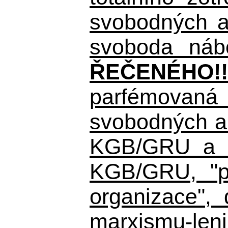
svobodných a 
svoboda nábo
ŘEČENÉHO!!
parfémovaná 
svobodných a 
KGB/GRU a ná
KGB/GRU,
"po
organizace", 
marxismu-leni