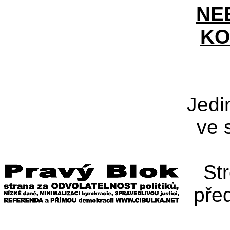
NE
KO
Jedi
ve 
St
pře