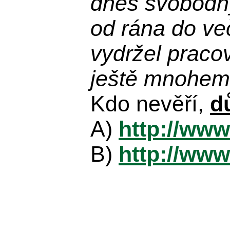
dnes svobodn
od rána do več
vydržel praco
ještě mnohem 
Kdo nevěří,
d
A)
http://www
B)
http://www