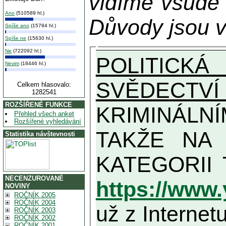
vidíme všude
Ano
(510589 hl.)
Důvody jsou v
Spíše ano
(15784 hl.)
Spíše ne
(15630 hl.)
Ne
(722092 hl.)
POLITICKÁ
Nevim
(18446 hl.)
SVĚDECTVÍ
Celkem hlasovalo:
1282541
ROZŠÍŘENÉ FUNKCE
KRIMINÁLN
Přehled všech anket
Rozšířené vyhledávání
TAKŽE NA MAXIMÁLNÍ MOŽN
Statistika návštevnosti
NECENZUROVANÉ
https://www
NOVINY
ROČNÍK 2005
ROČNÍK 2004
už z Internetu
ROČNÍK 2003
ROČNÍK 2002
ROČNÍK 2001