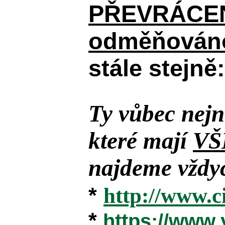
PŘEVRÁCENÉM
odměňováno
stále stejně:
Ty vůbec nejn
které mají
VŠ
najdeme vždyc
*
http://www.c
*
https://www