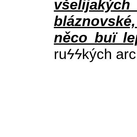
všelijakýc
bláznovské, 
něco buï le
ru
ϟϟ
kých arc