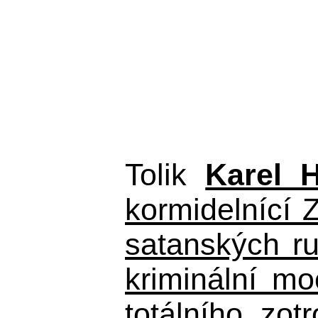
Tolik
Karel 
kormidelnící Z
satanských r
kriminální m
totálního zo