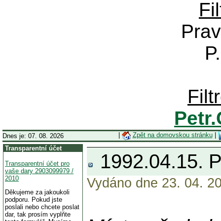
Fi
Prav
P
Fil
Petr
|
Zpět na domovskou stránku
|
Dnes je: 07. 08. 2026
Transparentní účet
1992.04.15.
Transparentní účet pro
vaše dary 2903099979 /
2010
Vydáno dne 23. 04. 20
Děkujeme za jakoukoli
podporu. Pokud jste
poslali nebo chcete poslat
dar, tak prosím vyplňte