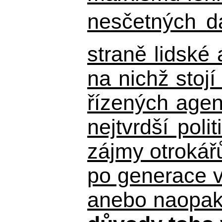
nesčetných d
straně lidské
na nichž stojí
řízených agen
nejtvrdší pol
zájmy otrokář
po generace 
anebo naopak n