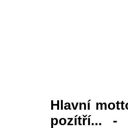
Hlavní mot
pozítří... 