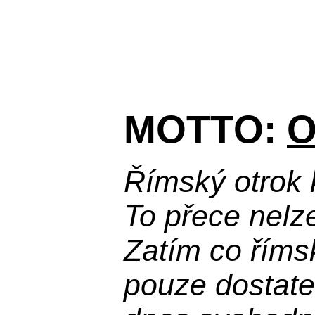
MOTTO:
O
Římský otrok 
To přece nelz
Zatím co říms
pouze dostatek