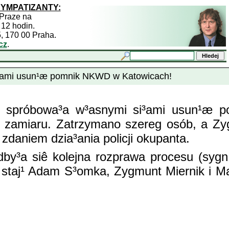
SYMPATIZANTY:
 Praze na
 12 hodin.
5, 170 00 Praha.
cz
.
 si³ami usun¹æ pomnik NKWD w Katowicach!
sji spróbowa³a w³asnymi si³ami usun¹æ
go zamiaru. Zatrzymano szereg osób, a Z
zdaniem dzia³ania policji okupanta.
³a siê kolejna rozprawa procesu (sygn. 
 staj¹ Adam S³omka, Zygmunt Miernik i M