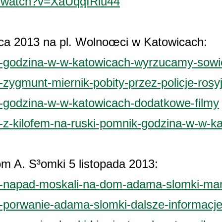
m/watch?v=XaUqqIRlu44
pca 2013 na pl. Wolnoœci w Katowicach:
64-godzina-w-w-katowicach-wyrzucamy-sow
0-zygmunt-miernik-pobity-przez-policje-rosy
06-godzina-w-w-katowicach-dodatkowe-filmy
1-z-kilofem-na-ruski-pomnik-godzina-w-w-k
m A. S³omki 5 listopada 2013:
78-napad-moskali-na-dom-adama-slomki-ma
71-porwanie-adama-slomki-dalsze-informacj