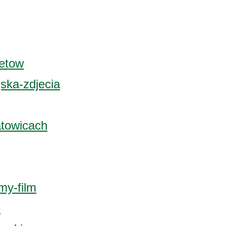
ietow
jska-zdjecia
atowicach
my-film
e