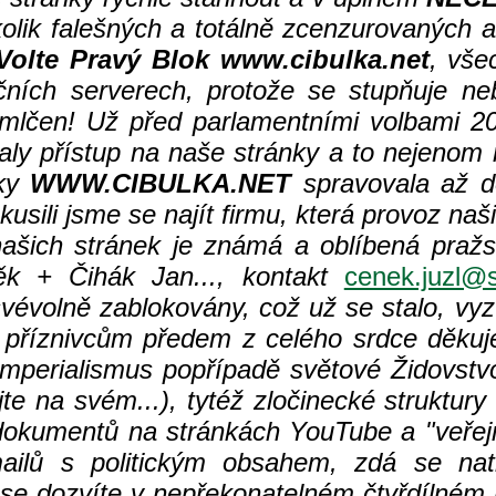
olik falešných a totálně zcenzurovaných a
Volte Pravý Blok www.cibulka.net
, vše
ních serverech, protože se stupňuje ne
lčen! Už před parlamentními volbami 2
valy přístup na naše stránky a to nejenom 
nky
WWW.CIBULKA.NET
spravovala až d
ili jsme se najít firmu, která provoz našic
ašich stránek je známá a oblíbená pražs
k + Čihák Jan..., kontakt
cenek.juzl@s
vévolně zablokovány, což už se stalo, vyz
m příznivcům předem z celého srdce děku
mperialismus popřípadě světové Židovstv
 na svém...), tytéž zločinecké struktury f
h dokumentů na stránkách YouTube a "veře
mailů s politickým obsahem, zdá se natr
 se dozvíte v nepřekonatelném čtyřdílném