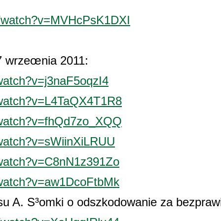
om/watch?v=MVHcPsK1DXI
7 wrzeœnia 2011:
watch?v=j3naF5oqzI4
/watch?v=L4TaQX4T1R8
/watch?v=fhQd7zo_XQQ
/watch?v=sWiinXiLRUU
/watch?v=C8nN1z391Zo
/watch?v=aw1DcoFtbMk
u A. S³omki o odszkodowanie za bezprawie