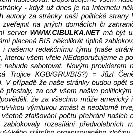
stránky - když už dnes je na Internetu něk
h autory za stránky naší politické strany
eřejnit na jiných domácích či zahranič
ální server
WWW.CIBULKA.NET
má být um
námi placená BIS několikrát úplně zabloko
le i našemu redakčnímu týmu (naše strá
k, kterou všem vřele NEdoporučujeme a pokus
nek nebude sabotovat. Novým providerem n
ká Trojice KGB/GRU/BIS?)
= Jůzl Čeně
). V případě že naše stránky budou opět s
tě přestaly, za což všem našim politický
pověděli, že za všechno může americký i
ru
ϟϟ
kou výmluvou zmást a neoblomě trvejte
, včetně zfalšování počtu přehrání našic
a zablokovaly rozesílání předvolebních 
ru
ϟϟkého státního organizovaného zločinu