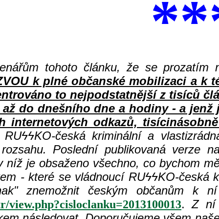
**
enářům tohoto článku, že se prozatím 
 k plné občanské mobilizaci a k té n
centrováno to nejpodstatnější z tisíc
 až do dnešního dne a hodiny - a jenž
h internetových odkazů, tisícinásobně 
ní RU
ϟϟKO-česká kriminální a vlastizrád
 rozsahu. Poslední publikovaná verze n
 v níž je obsaženo všechno, co bychom měl
em - které se vládnoucí RU
ϟϟKO-česká kr
nak" znemožnit českým občanům k ní př
.
Z ní
etr/view.php?cisloclanku=2013100013
nkem následovat. Doporučujeme všem naše 