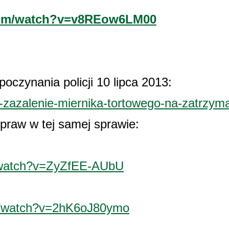
com/watch?v=v8REow6LM00
poczynania policji 10 lipca 2013:
94-zazalenie-miernika-tortowego-na-zatrzy
praw w tej samej sprawie:
/watch?v=ZyZfEE-AUbU
m/watch?v=2hK6oJ80ymo