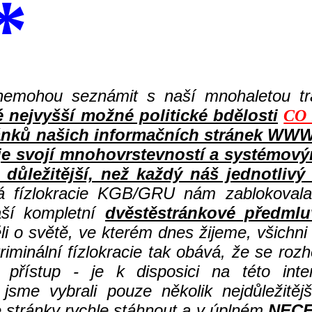
*
nemohou seznámit s naší mnohaletou tr
ejvyšší možné politické bdělosti
CO 
ů článků našich informačních stránek 
 je svojí mnohovrstevností a systémov
důležitější, než každý náš jednotlivý
ná fízlokracie KGB/GRU nám zablokovala
aší kompletní
dvěstěstránkové předmlu
i o světě, ve kterém dnes žijeme, všichni
iminální fízlokracie tak obává, že se rozh
ístup - je k disposici na této inter
 jsme vybrali pouze několik nejdůležitěj
stránky rychle stáhnout a v úplném
NEC