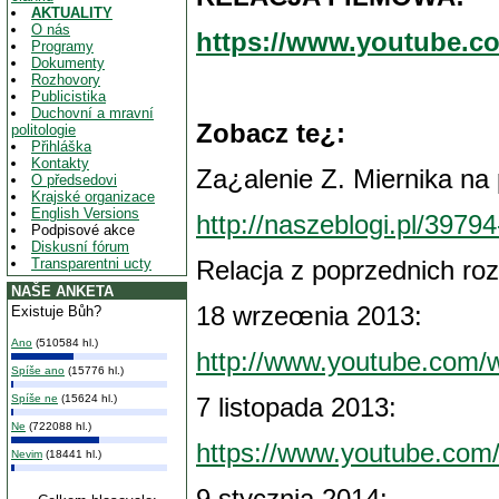
AKTUALITY
O nás
https://www.youtube.
Programy
Dokumenty
Rozhovory
Publicistika
Duchovní a mravní
Zobacz te¿:
politologie
Přihláška
Kontakty
Za¿alenie Z. Miernika na 
O předsedovi
Krajské organizace
English Versions
http://naszeblogi.pl/397
Podpisové akce
Diskusní fórum
Transparentni ucty
Relacja z poprzednich roz
NAŠE ANKETA
18 wrzeœnia 2013:
Existuje Bůh?
Ano
(510584 hl.)
http://www.youtube.com
Spíše ano
(15776 hl.)
Spíše ne
(15624 hl.)
7 listopada 2013:
Ne
(722088 hl.)
https://www.youtube.co
Nevim
(18441 hl.)
9 stycznia 2014: