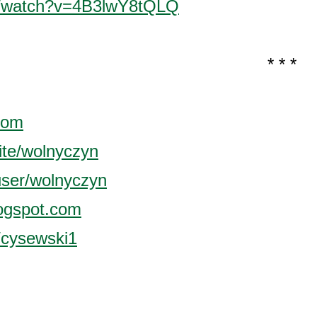
m/watch?v=4B3lwY8tQLQ
* * *
com
site/wolnyczyn
user/wolnyczyn
logspot.com
/cysewski1