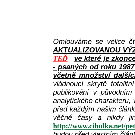
Omlouváme se velice čt
AKTUALIZOVANOU VÝZVOU
-
ve které je zkon
TEĎ
- psaných od roku 1987
včetně množství dalšíc
vládnoucí skrytě totalit
publikování v původním
analytického charakteru,
před každým našim článk
věčné časy a nikdy ji
http://www.cibulka.net/p
budou před vlastním člá