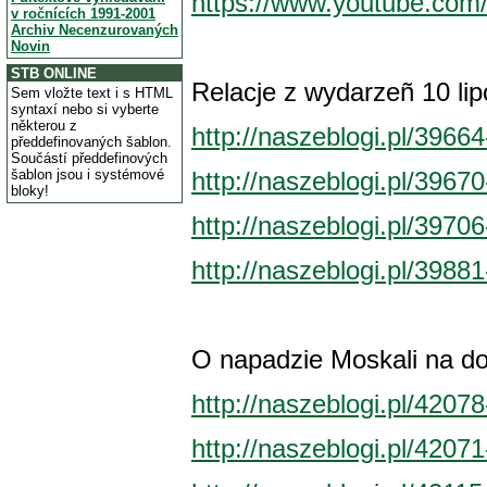
https://www.youtube.co
v ročnících 1991-2001
Archiv Necenzurovaných
Novin
STB ONLINE
Relacje z wydarzeñ 10 li
Sem vložte text i s HTML
syntaxí nebo si vyberte
některou z
http://naszeblogi.pl/396
předdefinovaných šablon.
Součástí předdefinových
šablon jsou i systémové
http://naszeblogi.pl/3967
bloky!
http://naszeblogi.pl/397
http://naszeblogi.pl/3988
O napadzie Moskali na do
http://naszeblogi.pl/420
http://naszeblogi.pl/420