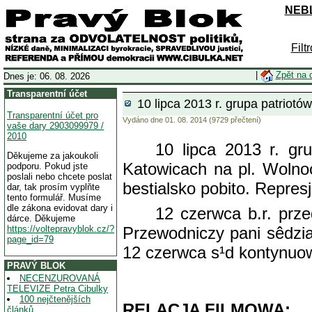
NEBL
Filt
|
Zpět na 
Dnes je: 06. 08. 2026
Transparentní účet
10 lipca 2013 r. grupa patrio
Transparentní účet pro
Vydáno dne 01. 08. 2014 (9729 přečtení)
vaše dary 2903099979 /
2010
10 lipca 2013 r. g
Děkujeme za jakoukoli
Katowicach na pl. Wolno
podporu. Pokud jste
poslali nebo chcete poslat
bestialsko pobito. Repres
dar, tak prosím vyplňte
tento formulář. Musíme
dle zákona evidovat dary i
12 czerwca b.r. prz
dárce. Děkujeme
https://voltepravyblok.cz/?
Przewodniczy pani sêdzi
page_id=79
12 czerwca s¹d kontynuo
PRAVÝ BLOK
NECENZUROVANÁ
TELEVIZE Petra Cibulky
100 nejčtenějších
RELACJA FILMOWA:
článků