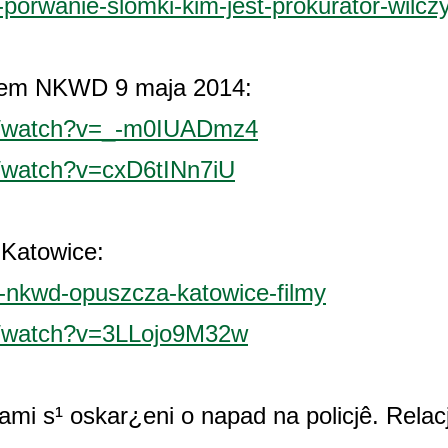
5-porwanie-slomki-kim-jest-prokurator-wilcz
kiem NKWD 9 maja 2014:
m/watch?v=_-m0IUADmz4
/watch?v=cxD6tINn7iU
Katowice:
7-nkwd-opuszcza-katowice-filmy
m/watch?v=3LLojo9M32w
ami s¹ oskar¿eni o napad na policjê. Relac