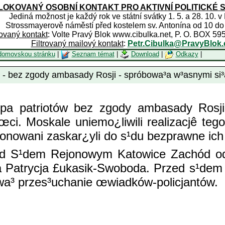
OKOVANÝ OSOBNÍ KONTAKT PRO AKTIVNÍ POLITICKÉ 
Jediná možnost je každý rok ve státní svátky 1. 5. a 28. 10. v
Strossmayerově náměstí před kostelem sv. Antonína od 10 do
rovaný kontakt
: Volte Pravý Blok www.cibulka.net, P. O. BOX 59
Filtrovaný mailový kontakt
:
Petr.Cibulka@PravyBlok.
domovskou stránku
|
Seznam témat
|
Download
|
Odkazy
|
tów - bez zgody ambasady Rosji - spróbowa³a w³asnymi
rupa patriotów bez zgody ambasady Ro
œci. Moskale uniemo¿liwili realizacjê te
jonowani zaskar¿yli do s¹du bezprawne ich 
ed S¹dem Rejonowym Katowice Zachód odby
a Patrycja £ukasik-Swoboda. Przed s¹dem
wa³ przes³uchanie œwiadków-policjantów.