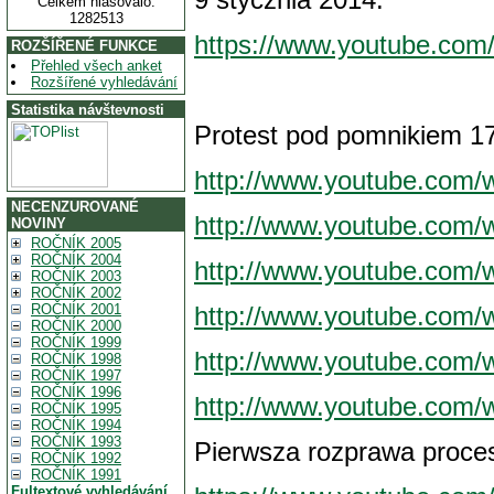
Celkem hlasovalo:
1282513
https://www.youtube.c
ROZŠÍŘENÉ FUNKCE
Přehled všech anket
Rozšířené vyhledávání
Statistika návštevnosti
Protest pod pomnikiem 1
http://www.youtube.com/
NECENZUROVANÉ
http://www.youtube.com
NOVINY
ROČNÍK 2005
ROČNÍK 2004
http://www.youtube.com
ROČNÍK 2003
ROČNÍK 2002
ROČNÍK 2001
http://www.youtube.com
ROČNÍK 2000
ROČNÍK 1999
http://www.youtube.com
ROČNÍK 1998
ROČNÍK 1997
ROČNÍK 1996
http://www.youtube.com
ROČNÍK 1995
ROČNÍK 1994
ROČNÍK 1993
Pierwsza rozprawa proces
ROČNÍK 1992
ROČNÍK 1991
Fultextové vyhledávání