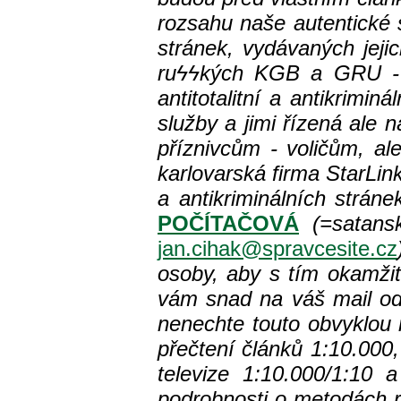
rozsahu naše autentické 
stránek, vydávaných jejic
ru
ϟϟkých KGB a GRU - zv
antitotalitní a antikrimin
služby a jimi řízená ale 
příznivcům - voličům, a
karlovarská firma StarLin
a antikriminálních strá
POČÍTAČOVÁ
(=satans
jan.cihak@spravcesite.cz
osoby, aby s tím okamži
vám snad na váš mail od
nenechte touto obvyklou 
přečtení článků 1:10.000
televize 1:10.000/1:10 
podrobnosti o metodách 