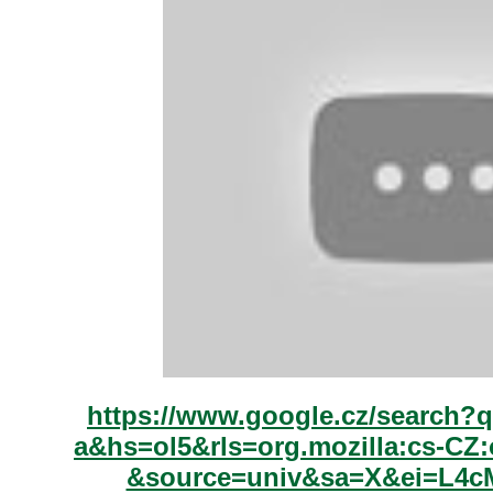
https://www.google.cz/search?q
a&hs=ol5&rls=org.mozilla:cs-CZ:
&source=univ&sa=X&ei=L4c