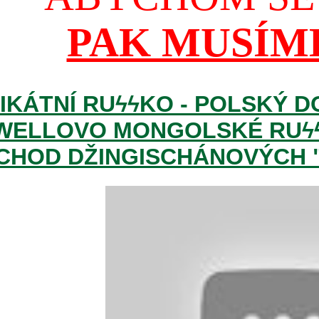
PAK MUSÍM
IKÁTNÍ RUϟϟKO - POLSKÝ 
WELLOVO MONGOLSKÉ RUϟϟK
CHOD DŽINGISCHÁNOVÝCH "OS