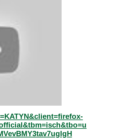
=KATYN&client=firefox-
official&tbm=isch&tbo=u
MVevBMY3tav7ugIgH