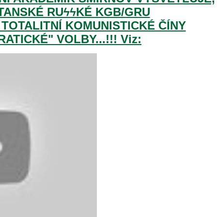
ATANSKÉ RUϟϟKÉ KGB/GRU
 TOTALITNÍ KOMUNISTICKÉ ČÍNY
TICKÉ" VOLBY...!!! Viz: