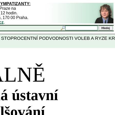
SYMPATIZANTY:
 Praze na
 12 hodin.
5, 170 00 Praha.
cz
.
Ý DŮKAZ STOPROCENTNÍ PODVODNOSTI VOLEB A RYZE K
ÁLNĚ
á ústavní
alšování