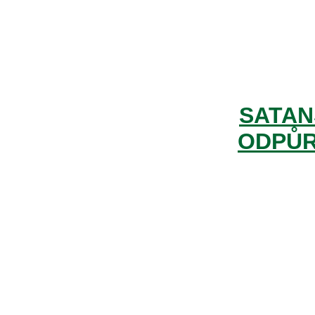
SATAN
ODPŮR