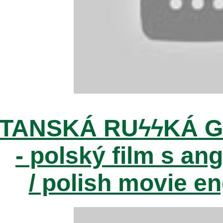
TANSKÁ RUϟϟKÁ G
- polský film s ang
/ polish movie e