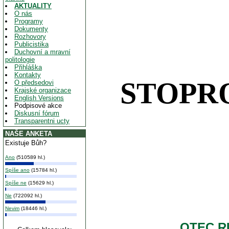
AKTUALITY
O nás
Programy
Dokumenty
Rozhovory
Publicistika
Duchovní a mravní
politologie
Přihláška
Kontakty
STOPRO
O předsedovi
Krajské organizace
English Versions
Podpisové akce
Diskusní fórum
Transparentni ucty
NAŠE ANKETA
Existuje Bůh?
Ano
(510589 hl.)
Spíše ano
(15784 hl.)
Spíše ne
(15629 hl.)
Ne
(722092 hl.)
Nevim
(18446 hl.)
OTEC R