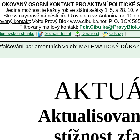
OKOVANÝ OSOBNÍ KONTAKT PRO AKTIVNÍ POLITICKÉ 
Jediná možnost je každý rok ve státní svátky 1. 5. a 28. 10. v
Strossmayerově náměstí před kostelem sv. Antonína od 10 do
rovaný kontakt
: Volte Pravý Blok www.cibulka.net, P. O. BOX 59
Filtrovaný mailový kontakt
:
Petr.Cibulka@PravyBlok.
domovskou stránku
|
Seznam témat
|
Download
|
Odkazy
|
nost zfalšování parlamentních voleb: MATEMATICK
AKTU
Aktualisovan
stížnost zf