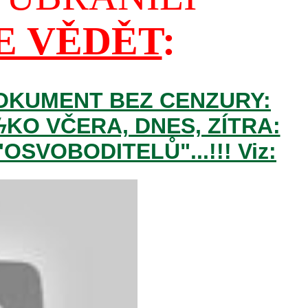
E VĚDĚT
:
DOKUMENT BEZ CENZURY:
O VČERA, DNES, ZÍTRA:
VOBODITELŮ"...!!! Viz: