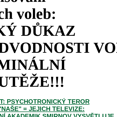
ch voleb:
KÝ DŮKAZ
PODVODNOSTI V
IMINÁLNÍ
UTĚŽE!!!
T: PSYCHOTRONICKÝ TEROR
NAŠE" = JEJICH TELEVIZE:
Í AKADEMIK SMIRNOV VYSVĚTLUJE,