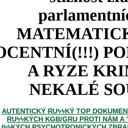
parlamentní
MATEMATIC
CENTNÍ(!!!) 
A RYZE KR
NEKALÉ SO
AUTENTICKÝ RUϟϟKÝ TOP DOKUMEN
RUϟϟKÝCH KGB/GRU PROTI NÁM A "
UϟϟKÝCH PSYCHOTRONICKÝCH ZBRAN