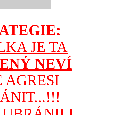
ATEGIE:
LKA JE TA
DENÝ NEVÍ
E
AGRESI
IT...!!!
 UBRÁNILI