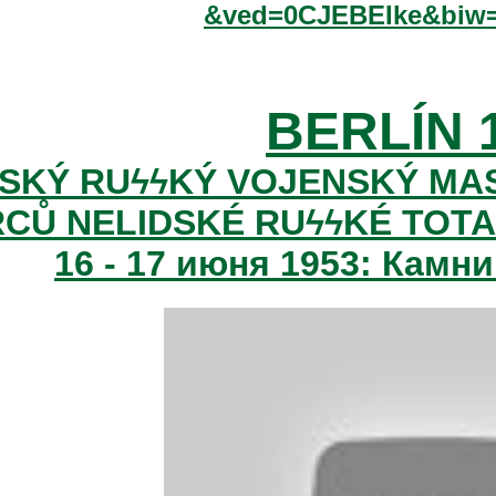
&ved=0CJEBEIke&biw=
BERLÍN 
SKÝ RUϟϟKÝ VOJENSKÝ MAS
CŮ NELIDSKÉ RU
ϟϟKÉ TOTA
16 - 17 июня 1953: Камни 