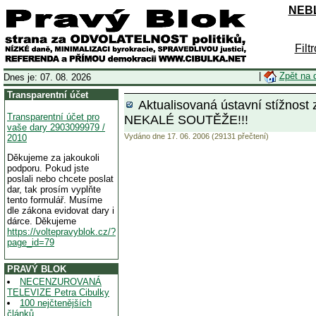
NEBL
Filt
|
Zpět na 
Dnes je: 07. 08. 2026
Transparentní účet
Aktualisovaná ústavní stíž
Transparentní účet pro
NEKALÉ SOUTĚŽE!!!
vaše dary 2903099979 /
Vydáno dne 17. 06. 2006 (29131 přečtení)
2010
Děkujeme za jakoukoli
podporu. Pokud jste
poslali nebo chcete poslat
dar, tak prosím vyplňte
tento formulář. Musíme
dle zákona evidovat dary i
dárce. Děkujeme
https://voltepravyblok.cz/?
page_id=79
PRAVÝ BLOK
NECENZUROVANÁ
TELEVIZE Petra Cibulky
100 nejčtenějších
článků