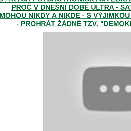
PROČ V DNEŠNÍ DOBĚ ULTRA - S
MOHOU NIKDY A NIKDE - S VÝJIMKOU
- PROHRÁT ŽÁDNÉ TZV. "DEMOKRA