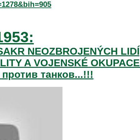
1278&bih=905
1953:
AKR NEOZBROJENÝCH LIDÍ
LITY A VOJENSKÉ OKUPACE
против танков...!!!