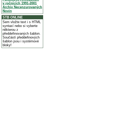
v ročnících 1991-2001
Archiv Necenzurovaných
Novin
STB ONLINE
Sem vložte text i s HTML
syntaxí nebo si vyberte
některou z
předdefinovaných šablon.
Součástí předdefinových
šablon jsou i systémové
bloky!