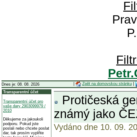
Fi
Prav
P
Fil
Petr
|
Zpět na domovskou stránku
|
Dnes je: 08. 08. 2026
Transparentní účet
Protičeská gen
Transparentní účet pro
vaše dary 2903099979 /
známý jako ČEZ
2010
Děkujeme za jakoukoli
podporu. Pokud jste
Vydáno dne 10. 09. 20
poslali nebo chcete poslat
dar, tak prosím vyplňte