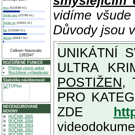
smýšlejícím
Ano
(510589 hl.)
vidíme všude
Spíše ano
(15786 hl.)
Spíše ne
(15631 hl.)
Důvody jsou v
Ne
(722094 hl.)
Nevim
(18447 hl.)
UNIKÁTNÍ SVĚDECTVÍ ZE SOUČASNOSTI: PŘEDSEDA VLASTIZRÁDNÉ VLÁDY KGB MIMOŘÁDNĚ DETAILNĚ O
Celkem hlasovalo:
1282547
ULTRA KRI
ROZŠÍŘENÉ FUNKCE
Přehled všech anket
Rozšířené vyhledávání
POSTIŽEN
, T
Statistika návštevnosti
PRO KATEGORII TĚCH VŮBEC NEJVYŠŠÍC
NECENZUROVANÉ
ZDE
htt
NOVINY
ROČNÍK 2005
ROČNÍK 2004
videodokument
ROČNÍK 2003
ROČNÍK 2002
ROČNÍK 2001