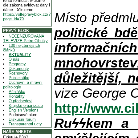
tento formulář. Musíme
dle zákona evidovat dary i
dárce. Děkujeme
Místo předml
https://voltepravyblok.cz/?
page_id=79
politické bdě
PRAVÝ BLOK
NECENZUROVANÁ
TELEVIZE Petra Cibulky
informačníc
100 nejčtenějších
článků
AKTUALITY
mnohovrstev
O nás
Programy
Dokumenty
důležitější, 
Rozhovory
Publicistika
Duchovní a mravní
politologie
vize George O
Přihláška
Kontakty
O předsedovi
http://www.c
Krajské organizace
English Versions
Podpisové akce
Ruϟϟkem a n
Diskusní fórum
Transparentni ucty
NAŠE ANKETA
Existuje Bůh?