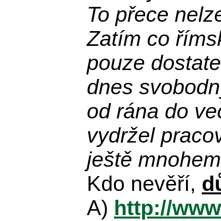
To přece nelz
Zatím co říms
pouze dostatek
dnes svobodn
od rána do več
vydržel praco
ještě mnohem 
Kdo nevěří,
d
A)
http://www