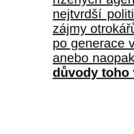
nejtvrdší pol
zájmy otrokář
po generace 
anebo naopak n
důvody toho 