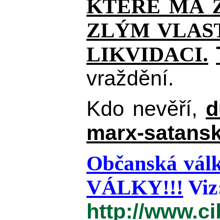
KTERÉ MÁ Z
ZLÝM VLAST
LIKVIDACI.
vraždění.
Kdo nevěří,
d
marx-satansk
Občanská válk
VÁLKY!!!
Viz
http://www.c