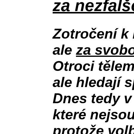
za nezfal
Zotročení k 
ale
za svobo
Otroci těle
ale hledají 
Dnes tedy v
které nejso
protože volb