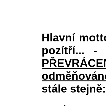
Hlavní mot
pozítří... 
PŘEVRÁCENÉM
odměňováno
stále stejně: