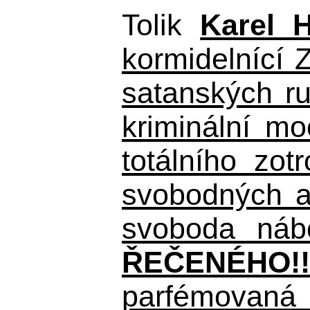
Tolik
Karel 
kormidelnící Z
satanských r
kriminální m
totálního zo
svobodných a 
svoboda nábo
ŘEČENÉHO!!
parfémovaná 