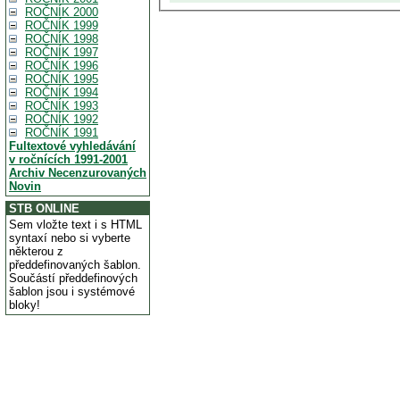
ROČNÍK 2000
ROČNÍK 1999
ROČNÍK 1998
ROČNÍK 1997
ROČNÍK 1996
ROČNÍK 1995
ROČNÍK 1994
ROČNÍK 1993
ROČNÍK 1992
ROČNÍK 1991
Fultextové vyhledávání
v ročnících 1991-2001
Archiv Necenzurovaných
Novin
STB ONLINE
Sem vložte text i s HTML
syntaxí nebo si vyberte
některou z
předdefinovaných šablon.
Součástí předdefinových
šablon jsou i systémové
bloky!