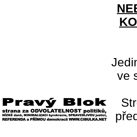
NE
KO
Jedi
ve 
St
pře