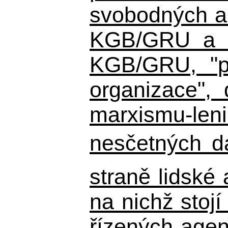
svobodných a 
KGB/GRU a ná
KGB/GRU,
"po
organizace", 
marxismu-leni
nesčetných d
straně lidské
na nichž stojí
řízených agen