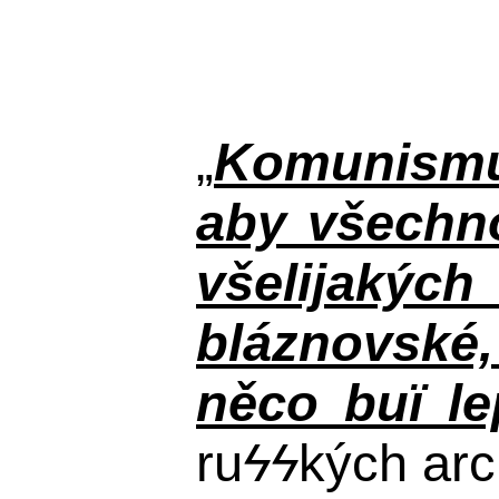
„
Komunismus
aby všechno
všelijakýc
bláznovské, 
něco buï le
ru
ϟϟ
kých arc