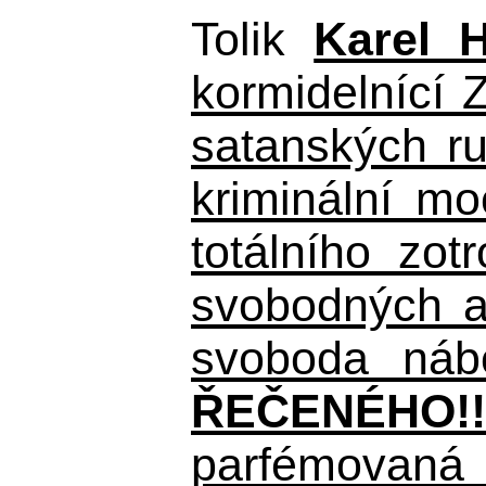
Tolik
Karel 
kormidelnící Z
satanských r
kriminální m
totálního zo
svobodných a 
svoboda nábo
ŘEČENÉHO!!
parfémovaná 