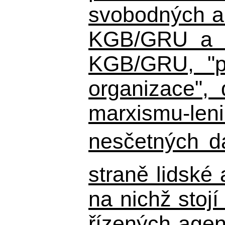
svobodných a 
KGB/GRU a ná
KGB/GRU,
"po
organizace", 
marxismu-leni
nesčetných d
straně lidské
na nichž stojí
řízených agen