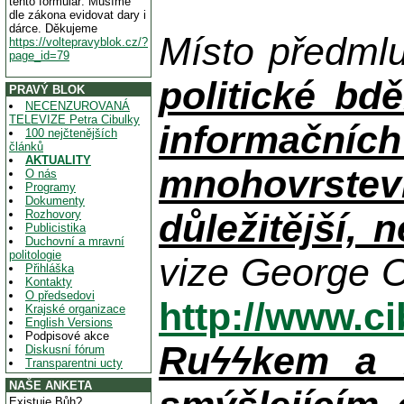
tento formulář. Musíme
dle zákona evidovat dary i
dárce. Děkujeme
Místo předml
https://voltepravyblok.cz/?
page_id=79
politické bdě
PRAVÝ BLOK
NECENZUROVANÁ
TELEVIZE Petra Cibulky
informačníc
100 nejčtenějších
článků
AKTUALITY
mnohovrstev
O nás
Programy
Dokumenty
důležitější, 
Rozhovory
Publicistika
Duchovní a mravní
politologie
vize George O
Přihláška
Kontakty
O předsedovi
http://www.c
Krajské organizace
English Versions
Podpisové akce
Ruϟϟkem a n
Diskusní fórum
Transparentni ucty
NAŠE ANKETA
Existuje Bůh?