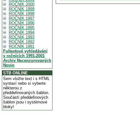
ROČNÍK 2000
ROČNÍK 1999
ROČNÍK 1998
ROČNÍK 1997
ROČNÍK 1996
ROČNÍK 1995
ROČNÍK 1994
ROČNÍK 1993
ROČNÍK 1992
ROČNÍK 1991
Fultextové vyhledávání
v ročnících 1991-2001
Archiv Necenzurovaných
Novin
STB ONLINE
Sem vložte text i s HTML
syntaxí nebo si vyberte
některou z
předdefinovaných šablon.
Součástí předdefinových
šablon jsou i systémové
bloky!