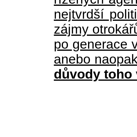
nejtvrdší pol
zájmy otrokář
po generace 
anebo naopak n
důvody toho 