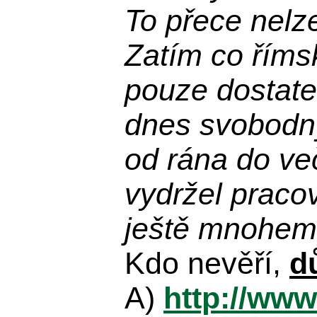
To přece nelz
Zatím co říms
pouze dostatek
dnes svobodn
od rána do več
vydržel praco
ještě mnohem 
Kdo nevěří,
d
A)
http://www