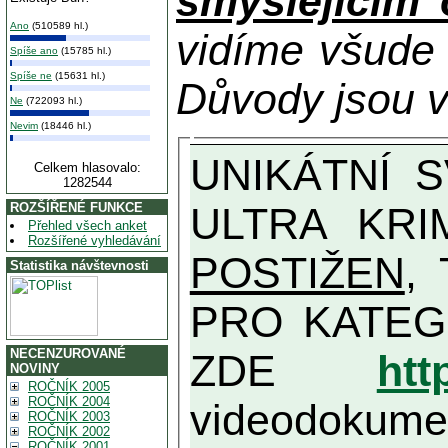
smýšlejícím
Ano
(510589 hl.)
vidíme všude
Spíše ano
(15785 hl.)
Spíše ne
(15631 hl.)
Důvody jsou v
Ne
(722093 hl.)
Nevim
(18446 hl.)
UNIKÁTNÍ SVĚDECTVÍ ZE SOUČASNOSTI: PŘEDSEDA VLASTIZRÁDNÉ VLÁDY KGB MIMOŘÁDNĚ DETAILNĚ O
Celkem hlasovalo:
1282544
ULTRA KRI
ROZŠÍŘENÉ FUNKCE
Přehled všech anket
Rozšířené vyhledávání
POSTIŽEN
, T
Statistika návštevnosti
PRO KATEGORII TĚCH VŮBEC NEJVYŠŠÍC
NECENZUROVANÉ
ZDE
htt
NOVINY
ROČNÍK 2005
ROČNÍK 2004
videodokument
ROČNÍK 2003
ROČNÍK 2002
ROČNÍK 2001