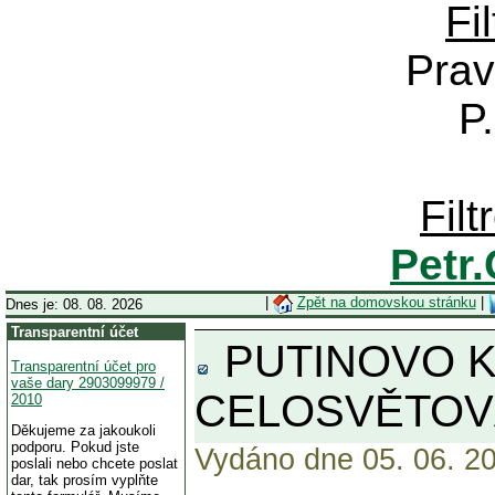
Fi
Prav
P
Fil
Petr
|
Zpět na domovskou stránku
|
Dnes je: 08. 08. 2026
Transparentní účet
PUTINOVO K
Transparentní účet pro
vaše dary 2903099979 /
CELOSVĚTOV
2010
Děkujeme za jakoukoli
podporu. Pokud jste
Vydáno dne 05. 06. 20
poslali nebo chcete poslat
dar, tak prosím vyplňte