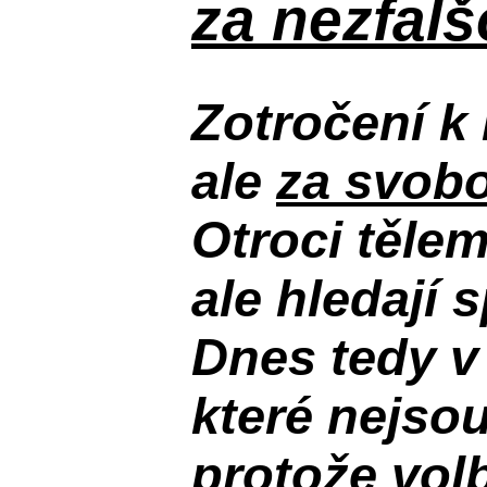
za nezfal
Zotročení k 
ale
za svobo
Otroci těle
ale hledají 
Dnes tedy v
které nejso
protože volb