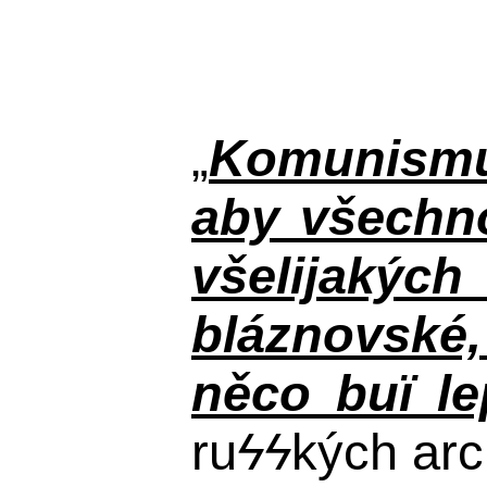
„
Komunismus
aby všechno
všelijakýc
bláznovské, 
něco buï le
ru
ϟϟ
kých arc