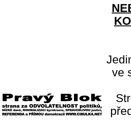
NE
KO
Jedi
ve 
St
pře