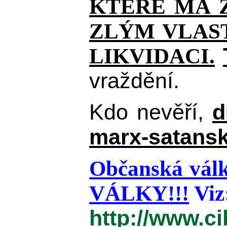
KTERÉ MÁ Z
ZLÝM VLAST
LIKVIDACI.
vraždění.
Kdo nevěří,
d
marx-satansk
Občanská válk
VÁLKY!!!
Viz
http://www.c