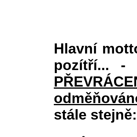
Hlavní mot
pozítří... 
PŘEVRÁCENÉM
odměňováno
stále stejně: