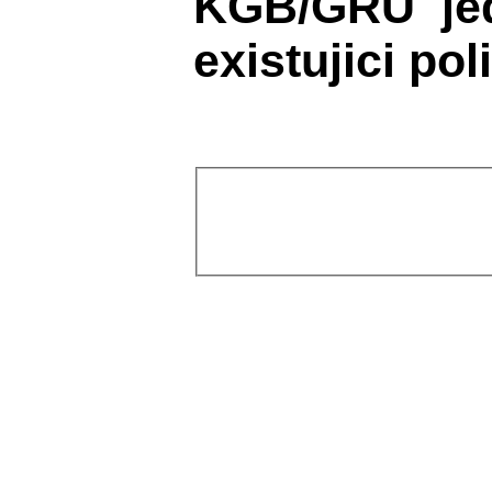
KGB/GRU jed
existujici po