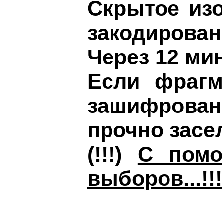
Скрытое изо
закодирован
Через 12 ми
Если фрагм
зашифрован
прочно засе
(!!!)
С помо
выборов...!!!