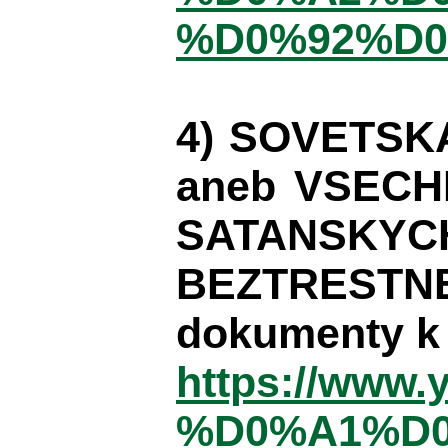
%D0%92%D
4) SOVETSK
aneb VSECH
SATANSKYC
BEZTRESTN
dokumenty k 
https://www
%D0%A1%D