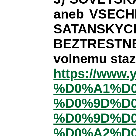
aneb VSECH
SATANSKYC
BEZTRESTN
volnemu staz
https://www
%D0%A1%D
%D0%9D%D
%D0%9D%D0
%D0%A2%D