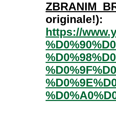
ZBRANIM B
originale!):
https://www
%D0%90%D0
%D0%98%D
%D0%9F%D
%D0%9E%D
%D0%A0%D