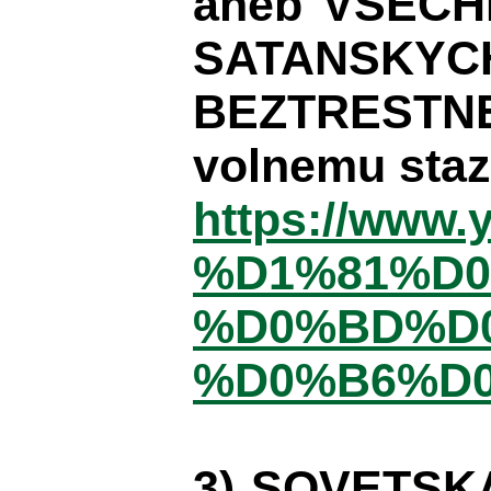
aneb VSECH
SATANSKYC
BEZTRESTNE
volnemu staz
https://www
%D1%81%D
%D0%BD%D
%D0%B6%D
3) SOVETSK