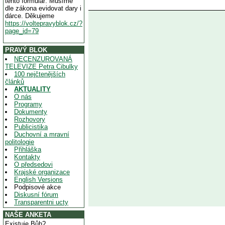
tento formulář. Musíme
dle zákona evidovat dary i
dárce. Děkujeme
https://voltepravyblok.cz/?
page_id=79
PRAVÝ BLOK
NECENZUROVANÁ
TELEVIZE Petra Cibulky
100 nejčtenějších
článků
AKTUALITY
O nás
Programy
Dokumenty
Rozhovory
Publicistika
Duchovní a mravní
politologie
Přihláška
Kontakty
O předsedovi
Krajské organizace
English Versions
Podpisové akce
Diskusní fórum
Transparentni ucty
NAŠE ANKETA
Existuje Bůh?