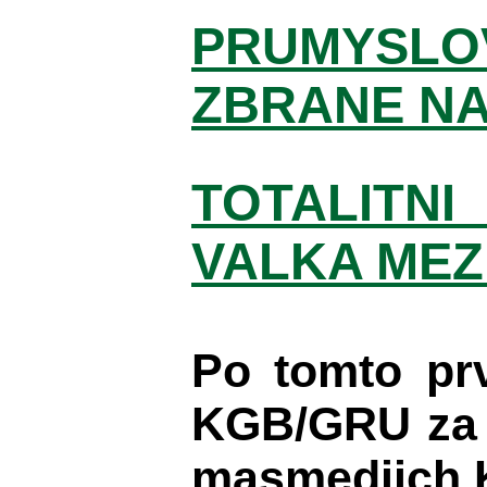
PRUMYSLO
ZBRANE NA
TOTALITN
VALKA MEZI
Po tomto pr
KGB/GRU za p
masmediich K