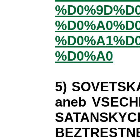
%D0%9D%D
%D0%A0%D0
%D0%A1%D
%D0%A0
5) SOVETSK
aneb VSECH
SATANSKYC
BEZTRESTN