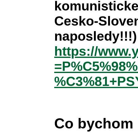
komunisticke
Cesko-Sloven
naposledy!!!)
https://www.
=P%C5%98%
%C3%81+PS
Co bychom m