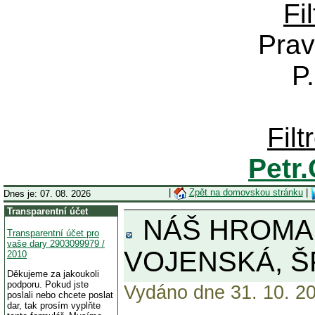
Fi
Prav
P
Fil
Petr
|
Zpět na domovskou stránku
|
Dnes je: 07. 08. 2026
Transparentní účet
NÁŠ HROMAD
Transparentní účet pro
vaše dary 2903099979 /
VOJENSKÁ, ŠP
2010
Děkujeme za jakoukoli
podporu. Pokud jste
Vydáno dne 31. 10. 20
poslali nebo chcete poslat
dar, tak prosím vyplňte