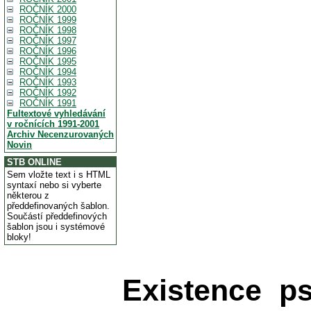
ROČNÍK 2000
ROČNÍK 1999
ROČNÍK 1998
ROČNÍK 1997
ROČNÍK 1996
ROČNÍK 1995
ROČNÍK 1994
ROČNÍK 1993
ROČNÍK 1992
ROČNÍK 1991
Fultextové vyhledávání
v ročnících 1991-2001
Archiv Necenzurovaných
Novin
STB ONLINE
Sem vložte text i s HTML
syntaxí nebo si vyberte
některou z
předdefinovaných šablon.
Součástí předdefinových
šablon jsou i systémové
bloky!
Existence ps