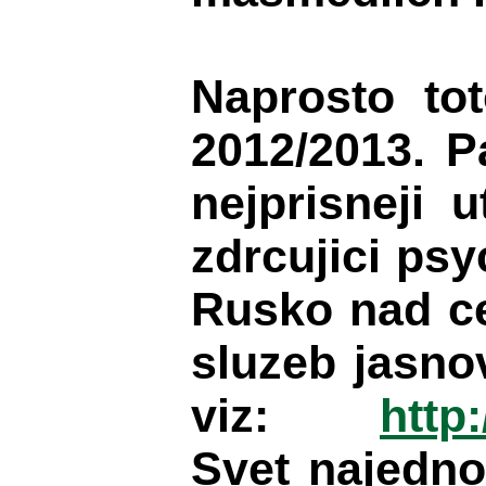
Naprosto to
2012/2013. 
nejprisneji 
zdrcujici ps
Rusko nad ce
sluzeb jasno
viz:
htt
Svet najedno