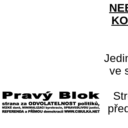
NE
KO
Jedi
ve 
St
pře