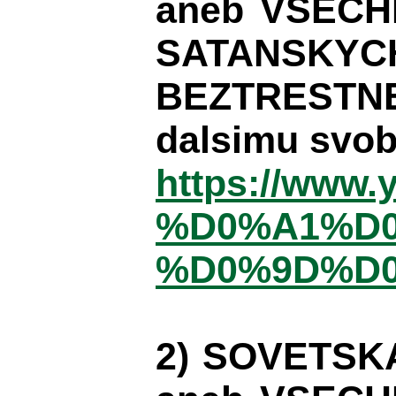
aneb VSECH
SATANSKYC
BEZTRESTNE
dalsimu svob
https://www
%D0%A1%D
%D0%9D%D
2) SOVETSK