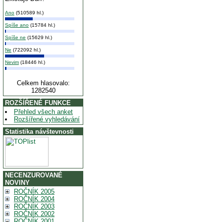
Ano
(510589 hl.)
Spíše ano
(15784 hl.)
Spíše ne
(15629 hl.)
Ne
(722092 hl.)
Nevim
(18446 hl.)
Celkem hlasovalo:
1282540
ROZŠÍŘENÉ FUNKCE
Přehled všech anket
Rozšířené vyhledávání
Statistika návštevnosti
NECENZUROVANÉ
NOVINY
ROČNÍK 2005
ROČNÍK 2004
ROČNÍK 2003
ROČNÍK 2002
ROČNÍK 2001