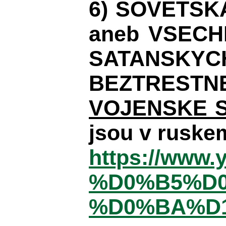
6) SOVETSK
aneb VSECH
SATANSKYC
BEZTRESTN
VOJENSKE 
jsou v ruskem
https://www
%D0%B5%D
%D0%BA%D