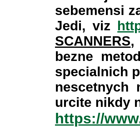
sebemensi za
Jedi, viz
htt
SCANNERS
,
bezne metod
specialnich 
nescetnych 
urcite nikdy 
https://ww