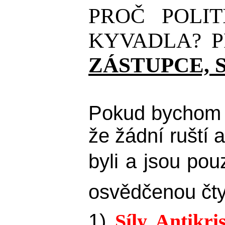
PROČ POLIT
KYVADLA? 
ZÁSTUPCE, 
Pokud bychom s
že žádní ruští 
byli a jsou po
osvědčenou čty
1)
Síly Antikri