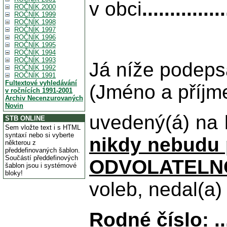
v obci
...............
ROČNÍK 2000
ROČNÍK 1999
ROČNÍK 1998
ROČNÍK 1997
ROČNÍK 1996
ROČNÍK 1995
ROČNÍK 1994
ROČNÍK 1993
Já níže podep
ROČNÍK 1992
ROČNÍK 1991
Fultextové vyhledávání
(Jméno a příjm
v ročnících 1991-2001
Archiv Necenzurovaných
Novin
uvedený(á) na k
STB ONLINE
Sem vložte text i s HTML
syntaxí nebo si vyberte
nikdy nebudu p
některou z
předdefinovaných šablon.
Součástí předdefinových
ODVOLATELNO
šablon jsou i systémové
bloky!
voleb, nedal(a)
Rodné číslo: .......