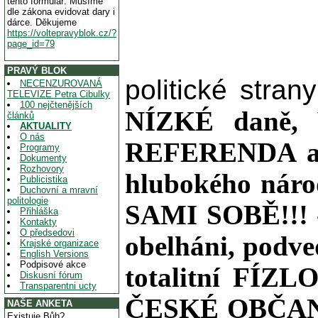
tento formulář. Musíme
dle zákona evidovat dary i
dárce. Děkujeme
https://voltepravyblok.cz/?
page_id=79
PRAVÝ BLOK
politické stran
NECENZUROVANÁ
TELEVIZE Petra Cibulky
100 nejčtenějších
NÍZKÉ daně, 
článků
AKTUALITY
O nás
REFERENDA a P
Programy
Dokumenty
Rozhovory
hlubokého ná
Publicistika
Duchovní a mravní
politologie
SAMI SOBĚ!!! -
Přihláška
Kontakty
O předsedovi
obelháni, pod
Krajské organizace
English Versions
Podpisové akce
totalitní FÍZ
Diskusní fórum
Transparentni ucty
ČESKÉ OBČANY a 
NAŠE ANKETA
Existuje Bůh?