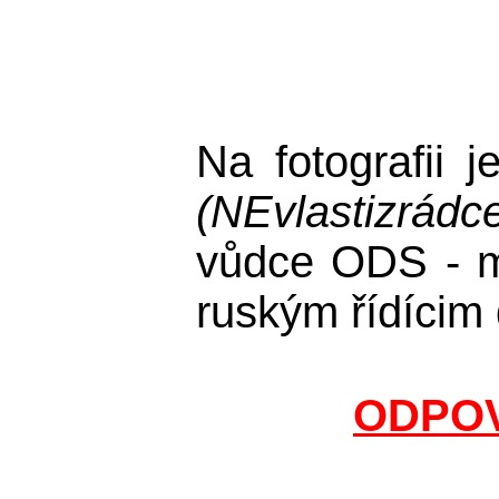
Na fotografii
(NEvlastizrádc
vůdce ODS - mi
ruským řídícim
ODPOV