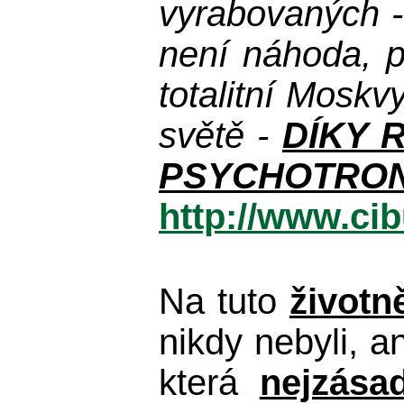
vyrabovaných - 
není náhoda, p
totalitní Mosk
světě -
DÍKY 
PSYCHOTRON
http://www.ci
Na tuto
životn
nikdy nebyli, a
která
nejzása