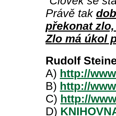
"Člověk se st
Právě tak
dob
překonat zlo,
Zlo má úkol p
Rudolf Stein
A)
http://www
B)
http://www
C)
http://www
D)
KNIHOVN