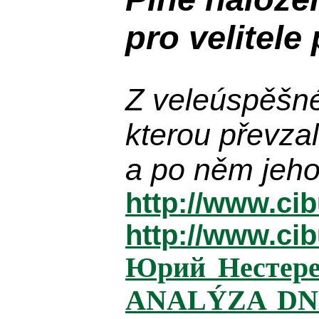
pro velitele 
Z
veleúspěšn
kterou
převzal
a po něm jeh
http://www.ci
http://www.ci
Юрий Нестере
ANALÝZA DN