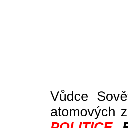
Vůdce Sovět
atomových z
POLITICE
.