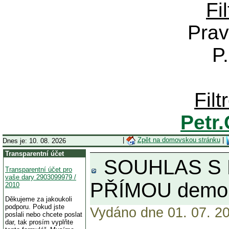
Fi
Prav
P
Fil
Petr
|
Zpět na domovskou stránku
|
Dnes je: 10. 08. 2026
Transparentní účet
SOUHLAS S KA
Transparentní účet pro
vaše dary 2903099979 /
PŘÍMOU demo
2010
Děkujeme za jakoukoli
podporu. Pokud jste
Vydáno dne 01. 07. 20
poslali nebo chcete poslat
dar, tak prosím vyplňte