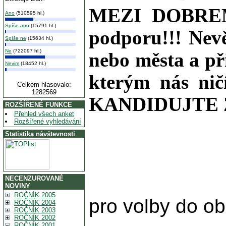
MEZI DOBREM
Ano
(510595 hl.)
Spíše ano
(15791 hl.)
podporu!!! Nevě
Spíše ne
(15634 hl.)
Ne
(722097 hl.)
nebo města a p
Nevim
(18452 hl.)
kterým nás n
Celkem hlasovalo:
1282569
KANDIDUJTE ZA 
ROZŠÍŘENÉ FUNKCE
Přehled všech anket
Rozšířené vyhledávání
Statistika návštevnosti
NECENZUROVANÉ
NOVINY
ROČNÍK 2005
pro volby do ob
ROČNÍK 2004
ROČNÍK 2003
ROČNÍK 2002
ROČNÍK 2001