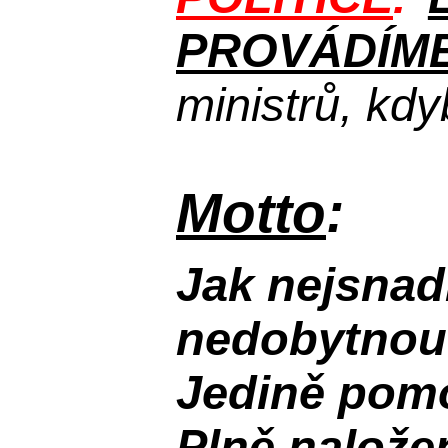
PROVÁDÍME
ministrů, kdy
Motto
:
Jak nejsnad
nedobytnou
Jedině pomoc
Plně n
alože