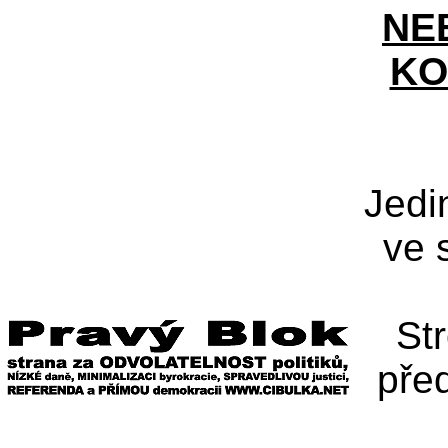
NE
KO
Jedi
ve 
St
pře