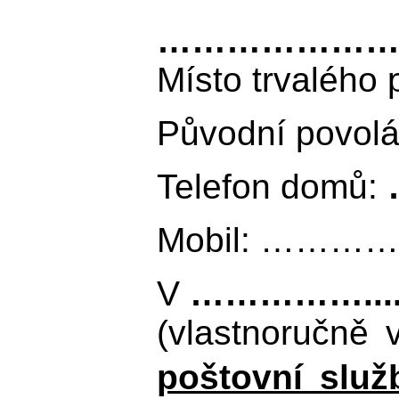
………………………........
Místo trvalého
Původní povolá
Telefon domů:
Mobil: …………….
V
……………........
(vlastnoručně
poštovní slu