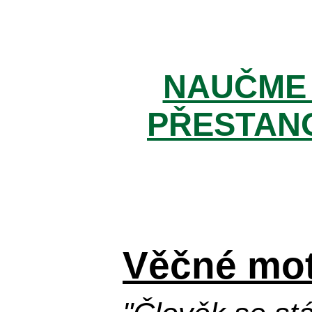
NAUČME 
PŘESTANO
Věčné mot