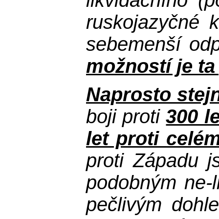
ruskojazyčné k
sebemenší odpo
možností je ta
Naprosto stejn
boji proti
300 l
let proti celé
proti Západu j
podobným ne-li
pečlivým dohle