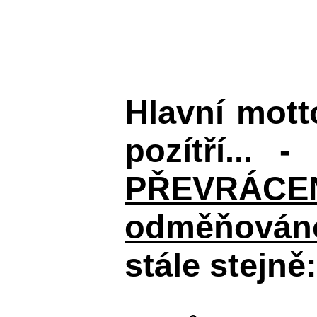
Hlavní mot
pozítří... 
PŘEVRÁCENÉM
odměňováno
stále stejně: