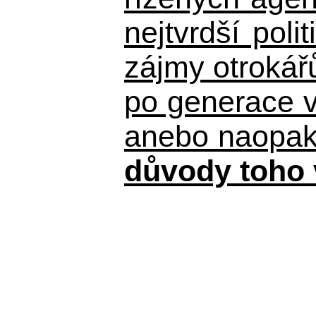
nejtvrdší pol
zájmy otrokář
po generace 
anebo naopak n
důvody toho 