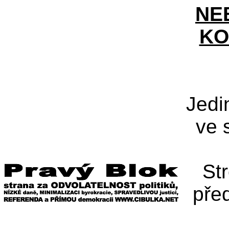
NE
KO
Jedi
ve 
St
pře