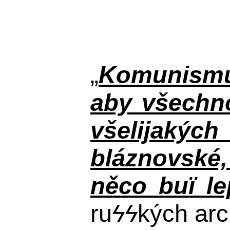
„
Komunismus
aby všechno
všelijakýc
bláznovské, 
něco buï le
ru
ϟϟ
kých arc