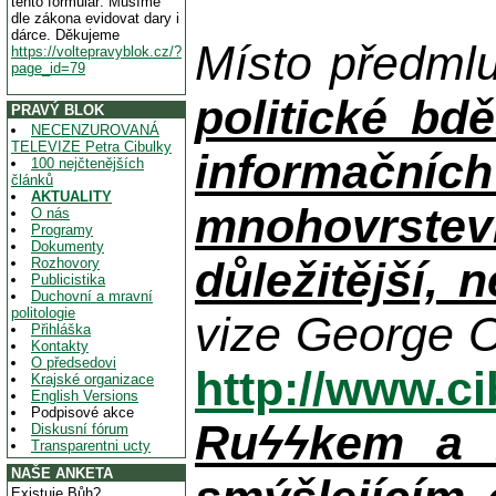
tento formulář. Musíme
dle zákona evidovat dary i
dárce. Děkujeme
Místo předml
https://voltepravyblok.cz/?
page_id=79
politické bdě
PRAVÝ BLOK
NECENZUROVANÁ
TELEVIZE Petra Cibulky
informačníc
100 nejčtenějších
článků
AKTUALITY
mnohovrstev
O nás
Programy
Dokumenty
důležitější, 
Rozhovory
Publicistika
Duchovní a mravní
politologie
vize George O
Přihláška
Kontakty
O předsedovi
http://www.c
Krajské organizace
English Versions
Podpisové akce
Ruϟϟkem a n
Diskusní fórum
Transparentni ucty
NAŠE ANKETA
Existuje Bůh?