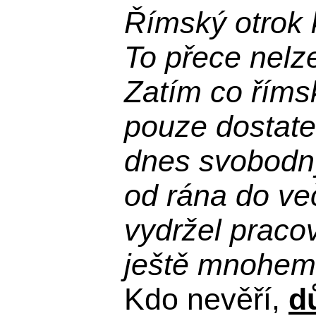
Římský otrok 
To přece nelz
Zatím co říms
pouze dostatek
dnes svobodn
od rána do več
vydržel praco
ještě mnohem 
Kdo nevěří,
d