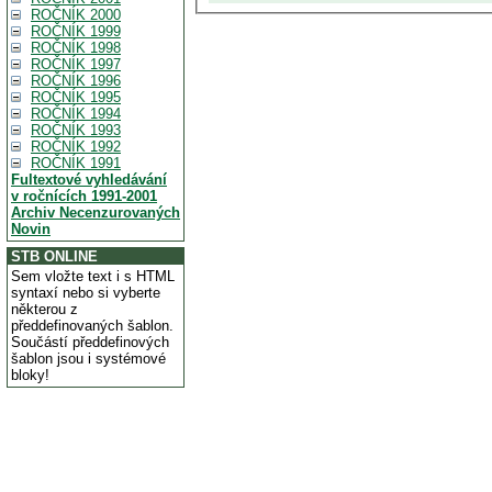
ROČNÍK 2000
ROČNÍK 1999
ROČNÍK 1998
ROČNÍK 1997
ROČNÍK 1996
ROČNÍK 1995
ROČNÍK 1994
ROČNÍK 1993
ROČNÍK 1992
ROČNÍK 1991
Fultextové vyhledávání
v ročnících 1991-2001
Archiv Necenzurovaných
Novin
STB ONLINE
Sem vložte text i s HTML
syntaxí nebo si vyberte
některou z
předdefinovaných šablon.
Součástí předdefinových
šablon jsou i systémové
bloky!