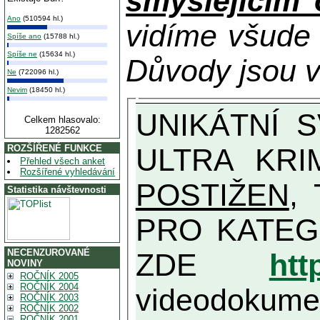
smýšlejícím
Ano
(510594 hl.)
vidíme všude
Spíše ano
(15788 hl.)
Spíše ne
(15634 hl.)
Důvody jsou v
Ne
(722096 hl.)
Nevim
(18450 hl.)
UNIKÁTNÍ SVĚDECTVÍ ZE SOUČASNOSTI: PŘEDSEDA VLASTIZRÁDNÉ VLÁDY KGB MIMOŘÁDNĚ DETAILNĚ O
Celkem hlasovalo:
1282562
ULTRA KRI
ROZŠÍŘENÉ FUNKCE
Přehled všech anket
Rozšířené vyhledávání
POSTIŽEN
, T
Statistika návštevnosti
PRO KATEGORII TĚCH VŮBEC NEJVYŠŠÍC
NECENZUROVANÉ
ZDE
htt
NOVINY
ROČNÍK 2005
ROČNÍK 2004
videodokument
ROČNÍK 2003
ROČNÍK 2002
ROČNÍK 2001