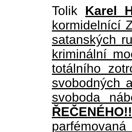
Tolik
Karel 
kormidelnící Z
satanských r
kriminální m
totálního zo
svobodných a 
svoboda nábo
ŘEČENÉHO!!
parfémovaná 