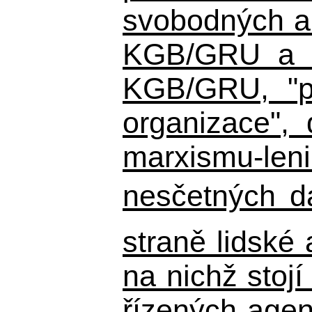
svobodných a 
KGB/GRU a ná
KGB/GRU,
"po
organizace", 
marxismu-leni
nesčetných d
straně lidské
na nichž stojí
řízených agen