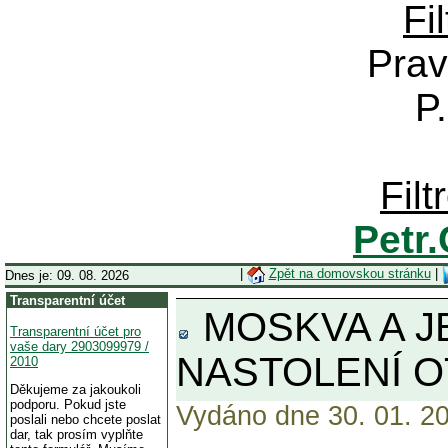
Fi
Prav
P
Fil
Petr
|
Zpět na domovskou stránku
|
Dnes je: 09. 08. 2026
Transparentní účet
MOSKVA A JE
Transparentní účet pro
vaše dary 2903099979 /
NASTOLENÍ O
2010
Děkujeme za jakoukoli
podporu. Pokud jste
Vydáno dne 30. 01. 20
poslali nebo chcete poslat
dar, tak prosím vyplňte