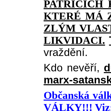
PATŘÍCÍCH
KTERÉ MÁ Z
ZLÝM VLAST
LIKVIDACI.
vraždění.
Kdo nevěří,
d
marx-satansk
Občanská válk
VÁLKY!!!
Viz