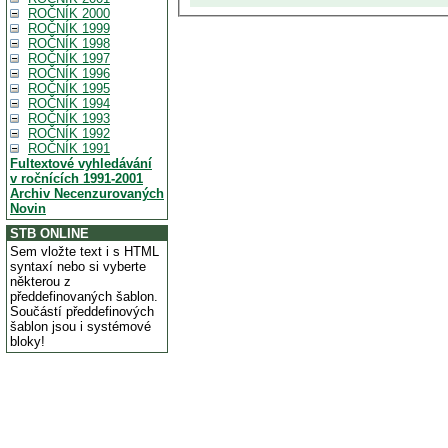
ROČNÍK 2000
ROČNÍK 1999
ROČNÍK 1998
ROČNÍK 1997
ROČNÍK 1996
ROČNÍK 1995
ROČNÍK 1994
ROČNÍK 1993
ROČNÍK 1992
ROČNÍK 1991
Fultextové vyhledávání
v ročnících 1991-2001
Archiv Necenzurovaných
Novin
STB ONLINE
Sem vložte text i s HTML
syntaxí nebo si vyberte
některou z
předdefinovaných šablon.
Součástí předdefinových
šablon jsou i systémové
bloky!