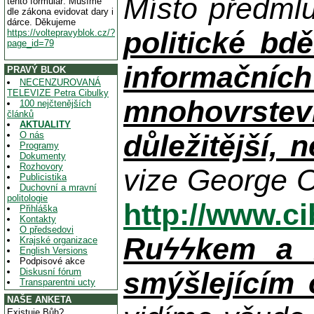
Místo předml
tento formulář. Musíme
dle zákona evidovat dary i
dárce. Děkujeme
politické bdě
https://voltepravyblok.cz/?
page_id=79
informačníc
PRAVÝ BLOK
NECENZUROVANÁ
TELEVIZE Petra Cibulky
mnohovrstev
100 nejčtenějších
článků
AKTUALITY
důležitější, 
O nás
Programy
Dokumenty
Rozhovory
vize George O
Publicistika
Duchovní a mravní
politologie
http://www.c
Přihláška
Kontakty
O předsedovi
Ruϟϟkem a n
Krajské organizace
English Versions
Podpisové akce
Diskusní fórum
smýšlejícím
Transparentni ucty
NAŠE ANKETA
Existuje Bůh?