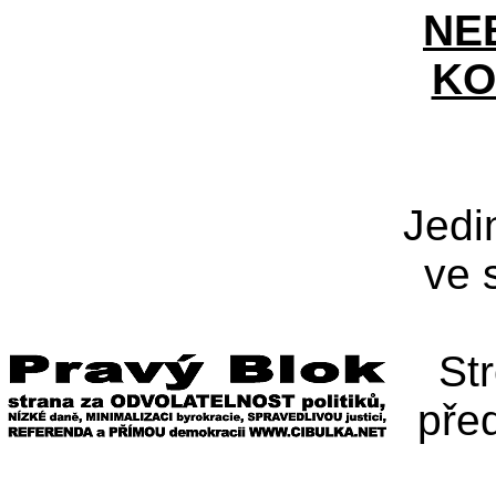
NE
KO
Jedi
ve 
St
pře