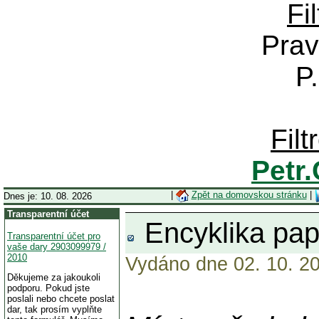
Fi
Prav
P
Fil
Petr
|
Zpět na domovskou stránku
|
Dnes je: 10. 08. 2026
Transparentní účet
Encyklika pa
Transparentní účet pro
vaše dary 2903099979 /
2010
Vydáno dne 02. 10. 20
Děkujeme za jakoukoli
podporu. Pokud jste
poslali nebo chcete poslat
dar, tak prosím vyplňte