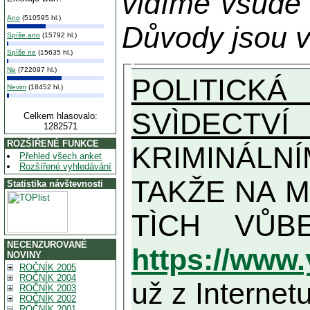
vidíme všude
Ano
(510595 hl.)
Důvody jsou v
Spíše ano
(15792 hl.)
Spíše ne
(15635 hl.)
Ne
(722097 hl.)
POLITICKÁ
Nevim
(18452 hl.)
SVÌDECTVÍ
Celkem hlasovalo:
1282571
ROZŠÍŘENÉ FUNKCE
KRIMINÁLN
Přehled všech anket
Rozšířené vyhledávání
TAKŽE NA MAXIMÁLNÍ MOŽNOU MÍR
Statistika návštevnosti
NECENZUROVANÉ
https://www
NOVINY
ROČNÍK 2005
ROČNÍK 2004
už z Internetu
ROČNÍK 2003
ROČNÍK 2002
ROČNÍK 2001