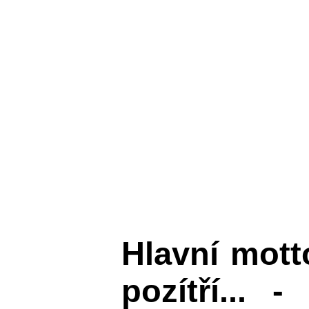
Hlavní mot
pozítří... 