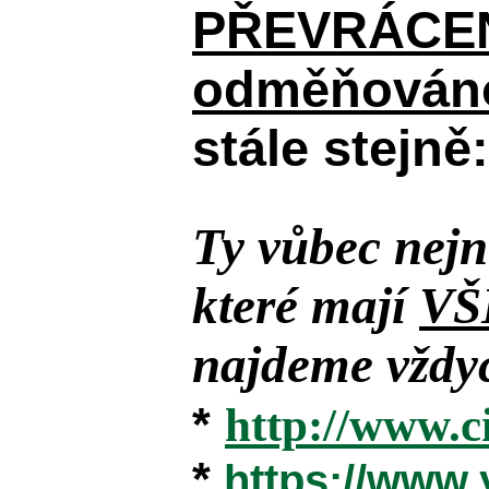
PŘEVRÁCENÉM
odměňováno
stále stejně:
Ty vůbec nejn
které mají
VŠ
najdeme vždyc
*
http://www.c
*
https://www