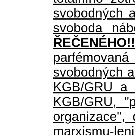
svobodných a 
svoboda nábo
ŘEČENÉHO!!
parfémovaná 
svobodných a 
KGB/GRU a ná
KGB/GRU,
"po
organizace", 
marxismu-leni