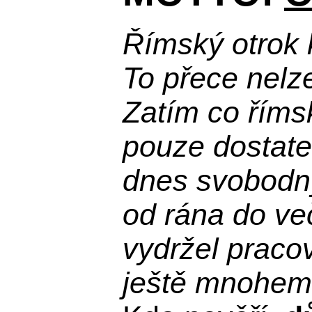
Římský otrok 
To přece nelz
Zatím co říms
pouze dostatek
dnes svobodn
od rána do več
vydržel praco
ještě mnohem 