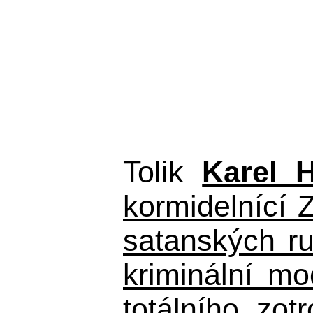
Tolik
Karel 
kormidelnící Z
satanských r
kriminální m
totálního zo