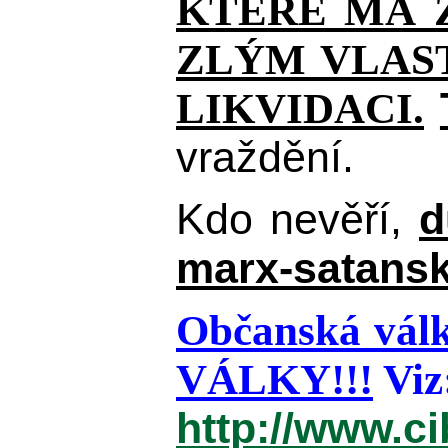
KTERÉ MÁ Z
ZLÝM VLAST
LIKVIDACI.
vraždění.
Kdo nevěří,
d
marx-satansk
Občanská válk
VÁLKY!!!
Viz
http://www.c