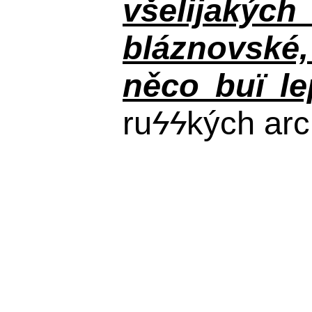
všelijakýc
bláznovské, 
něco buï le
ru
ϟϟ
kých arc