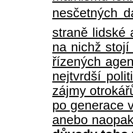
nesčetných d
straně lidské
na nichž stojí
řízených agen
nejtvrdší pol
zájmy otrokář
po generace 
anebo naopak n