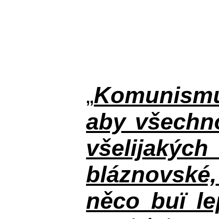
„
Komunismus
aby všechno
všelijakýc
bláznovské, 
něco buï le