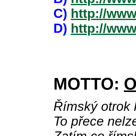
C)
http://www
D)
http://www
MOTTO:
O
Římský otrok 
To přece nelz