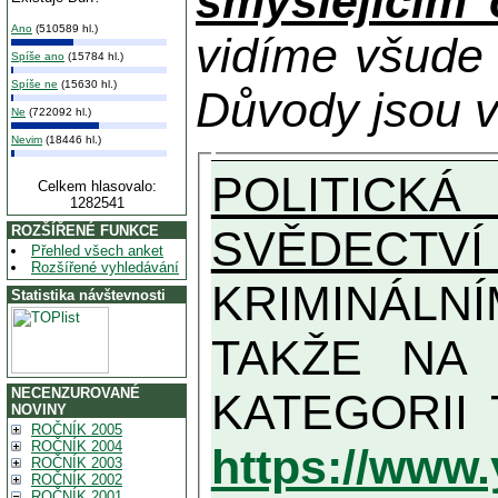
smýšlejícím
Ano
(510589 hl.)
vidíme všude
Spíše ano
(15784 hl.)
Spíše ne
(15630 hl.)
Důvody jsou v
Ne
(722092 hl.)
Nevim
(18446 hl.)
POLITICKÁ
Celkem hlasovalo:
1282541
SVĚDECTVÍ
ROZŠÍŘENÉ FUNKCE
Přehled všech anket
Rozšířené vyhledávání
KRIMINÁLN
Statistika návštevnosti
TAKŽE NA MAXIMÁLNÍ MOŽN
NECENZUROVANÉ
NOVINY
ROČNÍK 2005
ROČNÍK 2004
https://www
ROČNÍK 2003
ROČNÍK 2002
ROČNÍK 2001