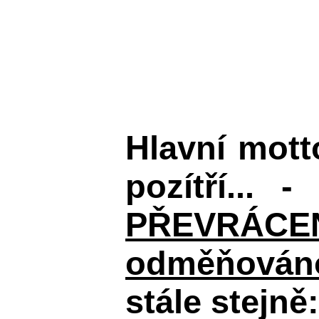
Hlavní mot
pozítří... 
PŘEVRÁCENÉM
odměňováno
stále stejně: