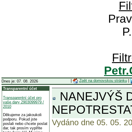
Fi
Prav
P
Fil
Petr
|
Zpět na domovskou stránku
|
Dnes je: 07. 08. 2026
Transparentní účet
NANEJVÝŠ DŮLE
Transparentní účet pro
vaše dary 2903099979 /
NEPOTRESTAT
2010
Děkujeme za jakoukoli
podporu. Pokud jste
Vydáno dne 05. 05. 20
poslali nebo chcete poslat
dar, tak prosím vyplňte