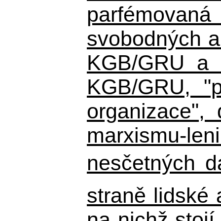
parfémovaná 
svobodných a 
KGB/GRU a ná
KGB/GRU,
"po
organizace", 
marxismu-leni
nesčetných d
straně lidské
na nichž stojí