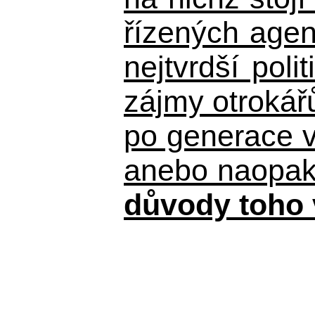
řízených agen
nejtvrdší pol
zájmy otrokář
po generace 
anebo naopak n
důvody toho 