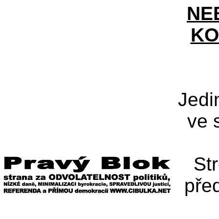
NE
KO
Jedi
ve 
St
pře