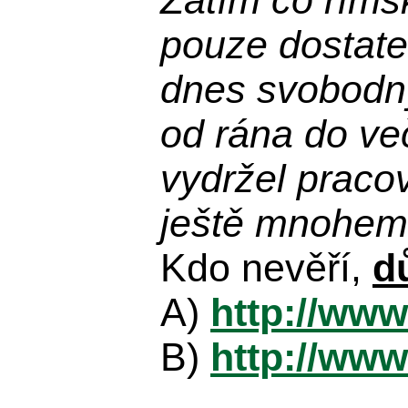
Zatím co říms
pouze dostatek
dnes svobodn
od rána do več
vydržel praco
ještě mnohem 
Kdo nevěří,
d
A)
http://www
B)
http://www