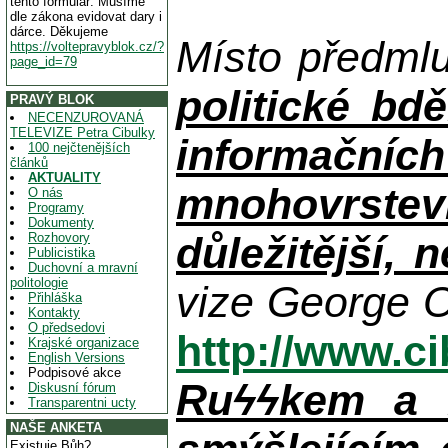
tento formulář. Musíme
dle zákona evidovat dary i
dárce. Děkujeme
Místo předml
https://voltepravyblok.cz/?
page_id=79
politické bdě
PRAVÝ BLOK
NECENZUROVANÁ
TELEVIZE Petra Cibulky
informačníc
100 nejčtenějších
článků
AKTUALITY
mnohovrstev
O nás
Programy
Dokumenty
důležitější, 
Rozhovory
Publicistika
Duchovní a mravní
politologie
vize George O
Přihláška
Kontakty
O předsedovi
http://www.c
Krajské organizace
English Versions
Podpisové akce
Ruϟϟkem a n
Diskusní fórum
Transparentni ucty
NAŠE ANKETA
Existuje Bůh?