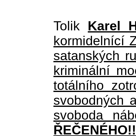
Tolik
Karel 
kormidelnící Z
satanských r
kriminální m
totálního zo
svobodných a 
svoboda nábo
ŘEČENÉHO!!