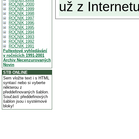
už z Internetu
ROČNÍK 2000
ROČNÍK 1999
ROČNÍK 1998
ROČNÍK 1997
ROČNÍK 1996
ROČNÍK 1995
ROČNÍK 1994
ROČNÍK 1993
ROČNÍK 1992
ROČNÍK 1991
Fultextové vyhledávání
v ročnících 1991-2001
Archiv Necenzurovaných
Novin
STB ONLINE
Sem vložte text i s HTML
syntaxí nebo si vyberte
některou z
předdefinovaných šablon.
Součástí předdefinových
šablon jsou i systémové
bloky!