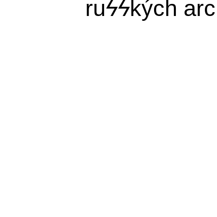
ru
ϟϟ
kých arc