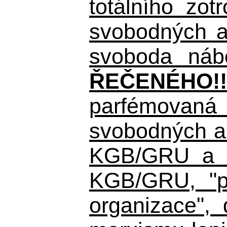
totálního zo
svobodných a 
svoboda nábo
ŘEČENÉHO!!
parfémovaná 
svobodných a 
KGB/GRU a ná
KGB/GRU,
"po
organizace", 