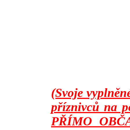
(Svoje vyplněn
příznivců na p
PŘÍMO OBČANY