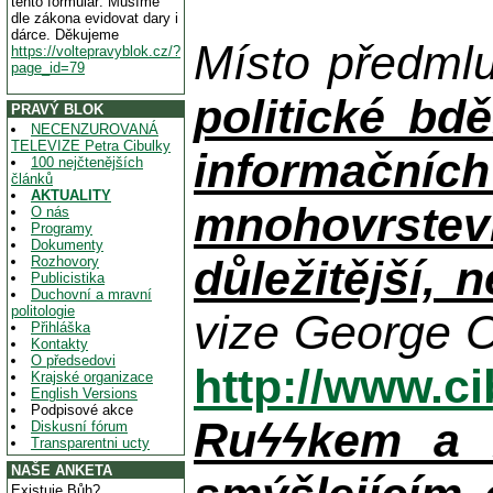
tento formulář. Musíme
dle zákona evidovat dary i
dárce. Děkujeme
Místo předml
https://voltepravyblok.cz/?
page_id=79
politické bdě
PRAVÝ BLOK
NECENZUROVANÁ
TELEVIZE Petra Cibulky
informačníc
100 nejčtenějších
článků
AKTUALITY
mnohovrstev
O nás
Programy
Dokumenty
důležitější, 
Rozhovory
Publicistika
Duchovní a mravní
politologie
vize George O
Přihláška
Kontakty
O předsedovi
http://www.c
Krajské organizace
English Versions
Podpisové akce
Ruϟϟkem a n
Diskusní fórum
Transparentni ucty
NAŠE ANKETA
Existuje Bůh?