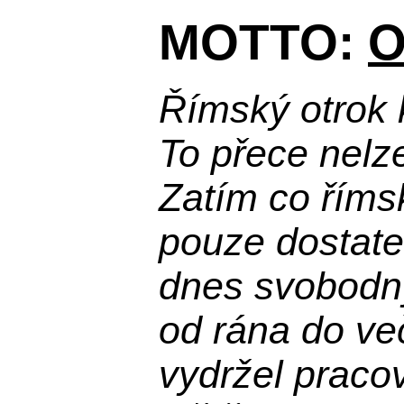
MOTTO:
O
Římský otrok 
To přece nelz
Zatím co říms
pouze dostatek
dnes svobodn
od rána do več
vydržel praco