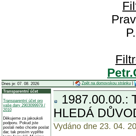
Fi
Prav
P
Fil
Petr
|
Zpět na domovskou stránku
|
Dnes je: 07. 08. 2026
Transparentní účet
1987.00.00.
Transparentní účet pro
vaše dary 2903099979 /
HLEDÁ DŮVOD
2010
Děkujeme za jakoukoli
podporu. Pokud jste
Vydáno dne 23. 04. 20
poslali nebo chcete poslat
dar, tak prosím vyplňte