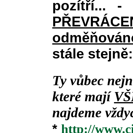
pozítří... 
PŘEVRÁCENÉM
odměňováno
stále stejně:
Ty vůbec nejn
které mají
VŠ
najdeme vždyc
*
http://www.c