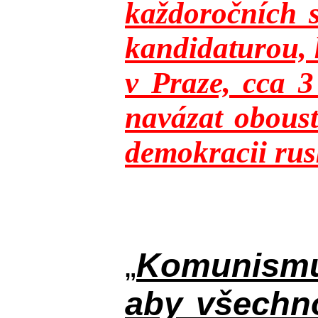
každoročních s
kandidaturou, 
v Praze, cca 
navázat oboust
demokracii rusk
„
Komunismus
aby všechno