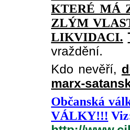
KTERÉ MÁ Z
ZLÝM VLAST
LIKVIDACI.
vraždění.
Kdo nevěří,
d
marx-satansk
Občanská válk
VÁLKY!!!
Viz
http://www.c