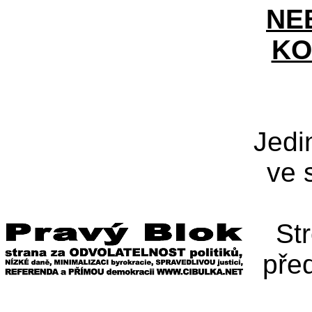
NE
KO
Jedi
ve 
St
pře