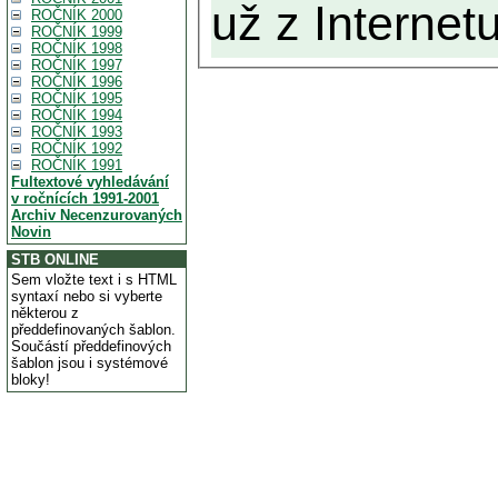
už z Internetu
ROČNÍK 2000
ROČNÍK 1999
ROČNÍK 1998
ROČNÍK 1997
ROČNÍK 1996
ROČNÍK 1995
ROČNÍK 1994
ROČNÍK 1993
ROČNÍK 1992
ROČNÍK 1991
Fultextové vyhledávání
v ročnících 1991-2001
Archiv Necenzurovaných
Novin
STB ONLINE
Sem vložte text i s HTML
syntaxí nebo si vyberte
některou z
předdefinovaných šablon.
Součástí předdefinových
šablon jsou i systémové
bloky!