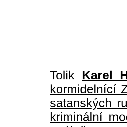
Tolik
Karel 
kormidelnící Z
satanských r
kriminální m