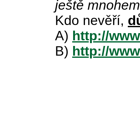
ještě mnohem 
Kdo nevěří,
d
A)
http://www
B)
http://www