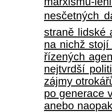
marxismu-leni
nesčetných d
straně lidské
na nichž stojí
řízených agen
nejtvrdší pol
zájmy otrokář
po generace 
anebo naopak n