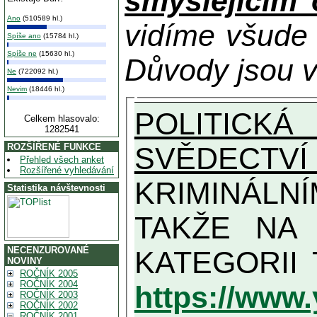
smýšlejícím
Ano
(510589 hl.)
vidíme všude
Spíše ano
(15784 hl.)
Spíše ne
(15630 hl.)
Důvody jsou v
Ne
(722092 hl.)
Nevim
(18446 hl.)
POLITICKÁ
Celkem hlasovalo:
1282541
SVĚDECTVÍ
ROZŠÍŘENÉ FUNKCE
Přehled všech anket
Rozšířené vyhledávání
KRIMINÁLN
Statistika návštevnosti
TAKŽE NA MAXIMÁLNÍ MOŽN
NECENZUROVANÉ
NOVINY
ROČNÍK 2005
ROČNÍK 2004
https://www
ROČNÍK 2003
ROČNÍK 2002
ROČNÍK 2001