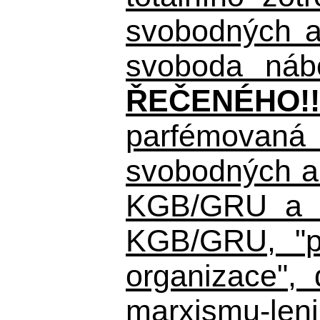
svobodných a 
svoboda nábo
ŘEČENÉHO!!
parfémovaná 
svobodných a 
KGB/GRU a ná
KGB/GRU,
"po
organizace", 
marxismu-leni