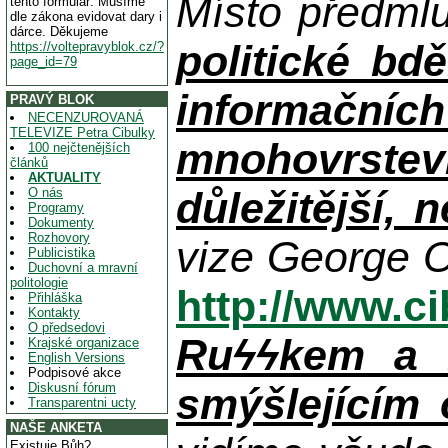
Místo předml
tento formulář. Musíme
dle zákona evidovat dary i
dárce. Děkujeme
politické bdě
https://voltepravyblok.cz/?
page_id=79
informačníc
PRAVÝ BLOK
NECENZUROVANÁ
TELEVIZE Petra Cibulky
mnohovrstev
100 nejčtenějších
článků
AKTUALITY
důležitější, 
O nás
Programy
Dokumenty
Rozhovory
vize George O
Publicistika
Duchovní a mravní
politologie
http://www.c
Přihláška
Kontakty
O předsedovi
Ruϟϟkem a n
Krajské organizace
English Versions
Podpisové akce
Diskusní fórum
smýšlejícím
Transparentni ucty
NAŠE ANKETA
Existuje Bůh?