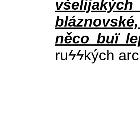
všelijakýc
bláznovské, 
něco buï le
ru
ϟϟ
kých arc