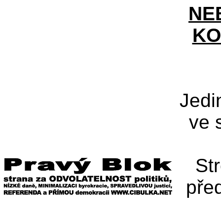
NE
KO
Jedi
ve 
St
pře