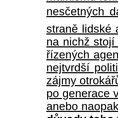
nesčetných d
straně lidské
na nichž stojí
řízených agen
nejtvrdší pol
zájmy otrokář
po generace 
anebo naopak n