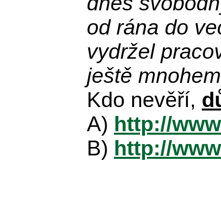
dnes svobodn
od rána do več
vydržel praco
ještě mnohem 
Kdo nevěří,
d
A)
http://www
B)
http://www