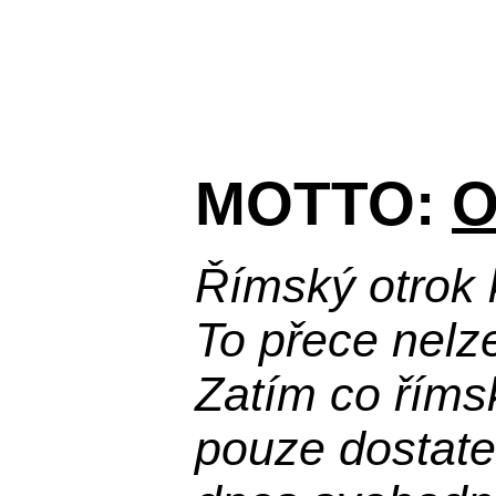
MOTTO:
O
Římský otrok 
To přece nelz
Zatím co říms
pouze dostatek