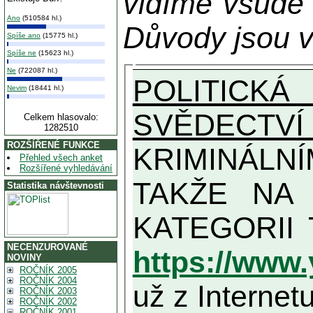
vidíme všude
Ano
(510584 hl.)
Důvody jsou v
Spíše ano
(15775 hl.)
Spíše ne
(15623 hl.)
Ne
(722087 hl.)
POLITICKÁ
Nevim
(18441 hl.)
SVĚDECTVÍ
Celkem hlasovalo:
1282510
ROZŠÍŘENÉ FUNKCE
KRIMINÁLN
Přehled všech anket
Rozšířené vyhledávání
TAKŽE NA MAXIMÁLNÍ MOŽN
Statistika návštevnosti
NECENZUROVANÉ
https://www
NOVINY
ROČNÍK 2005
ROČNÍK 2004
už z Internetu
ROČNÍK 2003
ROČNÍK 2002
ROČNÍK 2001