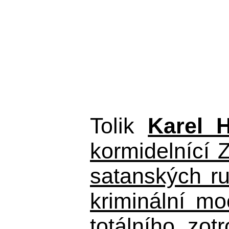
Tolik
Karel 
kormidelnící Z
satanských r
kriminální m
totálního zo