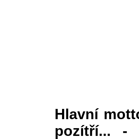
Hlavní mot
pozítří... 