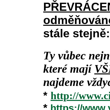
PŘEVRÁCENÉM
odměňováno
stále stejně:
Ty vůbec nejn
které mají
VŠ
najdeme vždyc
*
http://www.c
*
https://www