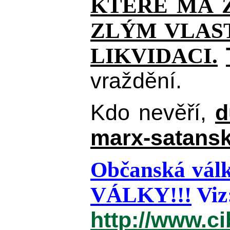
KTERÉ MÁ Z
ZLÝM VLAST
LIKVIDACI.
vraždění.
Kdo nevěří,
d
marx-satansk
Občanská válk
VÁLKY!!!
Viz
http://www.c