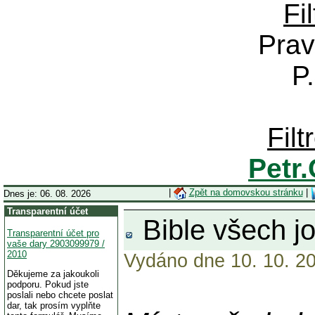
Fi
Prav
P
Fil
Petr
|
Zpět na domovskou stránku
|
Dnes je: 06. 08. 2026
Transparentní účet
Bible všech j
Transparentní účet pro
vaše dary 2903099979 /
2010
Vydáno dne 10. 10. 20
Děkujeme za jakoukoli
podporu. Pokud jste
poslali nebo chcete poslat
dar, tak prosím vyplňte