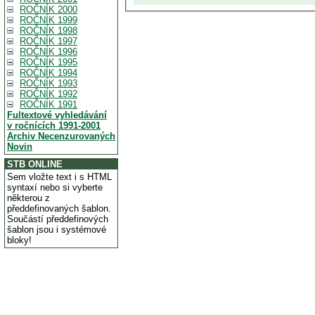
ROČNÍK 2000
ROČNÍK 1999
ROČNÍK 1998
ROČNÍK 1997
ROČNÍK 1996
ROČNÍK 1995
ROČNÍK 1994
ROČNÍK 1993
ROČNÍK 1992
ROČNÍK 1991
Fultextové vyhledávání
v ročnících 1991-2001
Archiv Necenzurovaných
Novin
STB ONLINE
Sem vložte text i s HTML
syntaxí nebo si vyberte
některou z
předdefinovaných šablon.
Součástí předdefinových
šablon jsou i systémové
bloky!